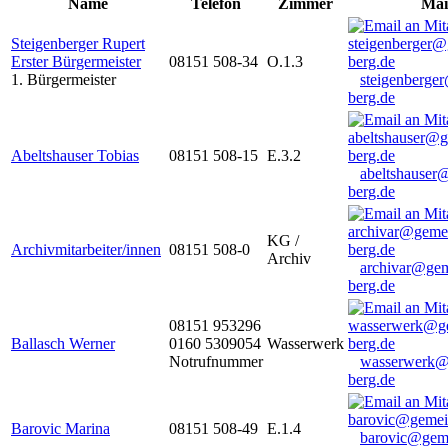
Name
Telefon
Zimmer
Mai
Steigenberger Rupert
Erster Bürgermeister
08151 508-34
O.1.3
1. Bürgermeister
steigenberge
berg.de
Abeltshauser Tobias
08151 508-15
E.3.2
abeltshauser
berg.de
KG /
Archivmitarbeiter/innen
08151 508-0
Archiv
archivar@gem
berg.de
08151 953296
Ballasch Werner
0160 5309054
Wasserwerk
Notrufnummer
wasserwerk@
berg.de
Barovic Marina
08151 508-49
E.1.4
barovic@gem