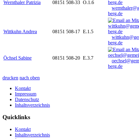
Wernthaler Patrizia
08151 508-33
O.1.6
wernthaler@
berg.de
Wittkuhn Andrea
08151 508-17
E.1.5
wittkuhn@ge
berg.de
Öchsel Sabine
08151 508-20
E.3.7
oechsel@gem
berg.de
drucken
nach oben
Kontakt
Impressum
Datenschutz
Inhaltsverzeichnis
Quicklinks
Kontakt
Inhaltsverzeichnis