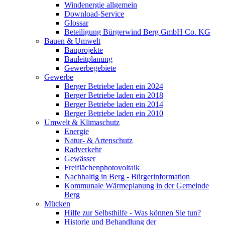
Windenergie allgemein
Download-Service
Glossar
Beteiligung Bürgerwind Berg GmbH Co. KG
Bauen & Umwelt
Bauprojekte
Bauleitplanung
Gewerbegebiete
Gewerbe
Berger Betriebe laden ein 2024
Berger Betriebe laden ein 2018
Berger Betriebe laden ein 2014
Berger Betriebe laden ein 2010
Umwelt & Klimaschutz
Energie
Natur- & Artenschutz
Radverkehr
Gewässer
Freiflächenphotovoltaik
Nachhaltig in Berg - Bürgerinformation
Kommunale Wärmeplanung in der Gemeinde
Berg
Mücken
Hilfe zur Selbsthilfe - Was können Sie tun?
Historie und Behandlung der