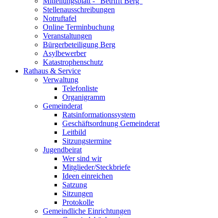
Mitteilungsblatt - "Betrifft Berg"
Stellenausschreibungen
Notruftafel
Online Terminbuchung
Veranstaltungen
Bürgerbeteiligung Berg
Asylbewerber
Katastrophenschutz
Rathaus & Service
Verwaltung
Telefonliste
Organigramm
Gemeinderat
Ratsinformationssystem
Geschäftsordnung Gemeinderat
Leitbild
Sitzungstermine
Jugendbeirat
Wer sind wir
Mitglieder/Steckbriefe
Ideen einreichen
Satzung
Sitzungen
Protokolle
Gemeindliche Einrichtungen