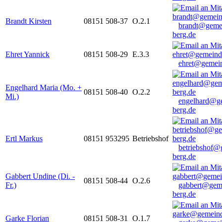
Brandt Kirsten
08151 508-37
O.2.1
brandt@geme
berg.de
Ehret Yannick
08151 508-29
E.3.3
ehret@gemein
Engelhard Maria (Mo. +
08151 508-40
O.2.2
Mi.)
engelhard@g
berg.de
Ertl Markus
08151 953295
Betriebshof
betriebshof@
berg.de
Gabbert Undine (Di. -
08151 508-44
O.2.6
Fr.)
gabbert@gem
berg.de
Garke Florian
08151 508-31
O.1.7