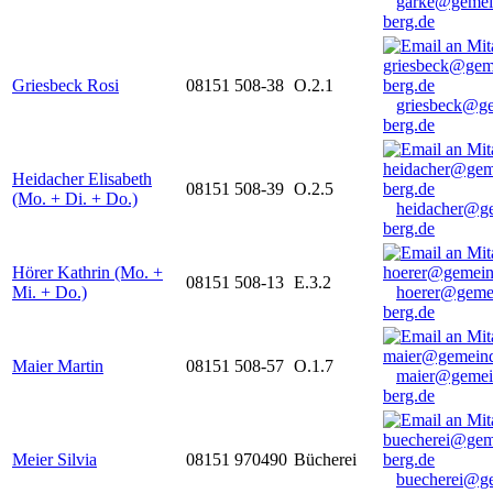
garke@gemei
berg.de
Griesbeck Rosi
08151 508-38
O.2.1
griesbeck@g
berg.de
Heidacher Elisabeth
08151 508-39
O.2.5
(Mo. + Di. + Do.)
heidacher@g
berg.de
Hörer Kathrin (Mo. +
08151 508-13
E.3.2
Mi. + Do.)
hoerer@geme
berg.de
Maier Martin
08151 508-57
O.1.7
maier@gemei
berg.de
Meier Silvia
08151 970490
Bücherei
buecherei@g