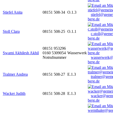
Stiefel Anita
08151 508-34
O.1.3
stiefel@geme
berg.de
Stoll Clara
08151 508-25
O.1.1
c.stoll@geme
berg.de
08151 953296
Swami Akhilesh Akhil
0160 5309054
Wasserwerk
Notrufnummer
wasserwerk@
berg.de
Tralmer Andrea
08151 508-27
E.1.3
tralmer@gem
berg.de
Wacker Judith
08151 508-28
E.1.3
wacker@geme
berg.de