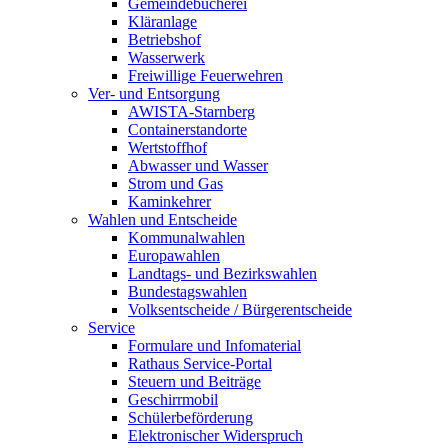
Gemeindebücherei
Kläranlage
Betriebshof
Wasserwerk
Freiwillige Feuerwehren
Ver- und Entsorgung
AWISTA-Starnberg
Containerstandorte
Wertstoffhof
Abwasser und Wasser
Strom und Gas
Kaminkehrer
Wahlen und Entscheide
Kommunalwahlen
Europawahlen
Landtags- und Bezirkswahlen
Bundestagswahlen
Volksentscheide / Bürgerentscheide
Service
Formulare und Infomaterial
Rathaus Service-Portal
Steuern und Beiträge
Geschirrmobil
Schülerbeförderung
Elektronischer Widerspruch