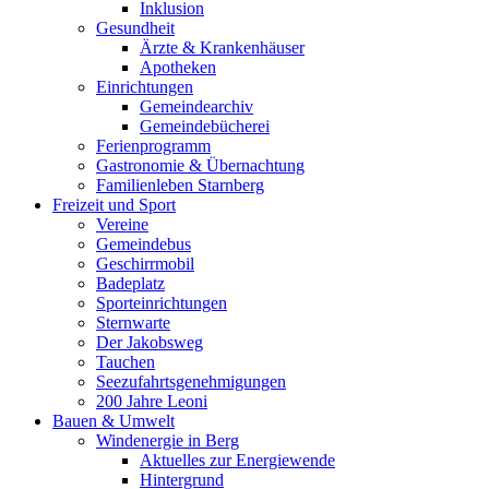
Inklusion
Gesundheit
Ärzte & Krankenhäuser
Apotheken
Einrichtungen
Gemeindearchiv
Gemeindebücherei
Ferienprogramm
Gastronomie & Übernachtung
Familienleben Starnberg
Freizeit und Sport
Vereine
Gemeindebus
Geschirrmobil
Badeplatz
Sporteinrichtungen
Sternwarte
Der Jakobsweg
Tauchen
Seezufahrtsgenehmigungen
200 Jahre Leoni
Bauen & Umwelt
Windenergie in Berg
Aktuelles zur Energiewende
Hintergrund