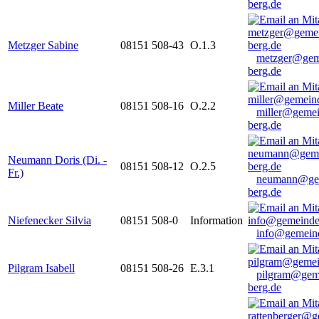
berg.de
Metzger Sabine
08151 508-43
O.1.3
metzger@gem
berg.de
Miller Beate
08151 508-16
O.2.2
miller@gemei
berg.de
Neumann Doris (Di. -
08151 508-12
O.2.5
Fr.)
neumann@ge
berg.de
Niefenecker Silvia
08151 508-0
Information
info@gemeind
Pilgram Isabell
08151 508-26
E.3.1
pilgram@gem
berg.de