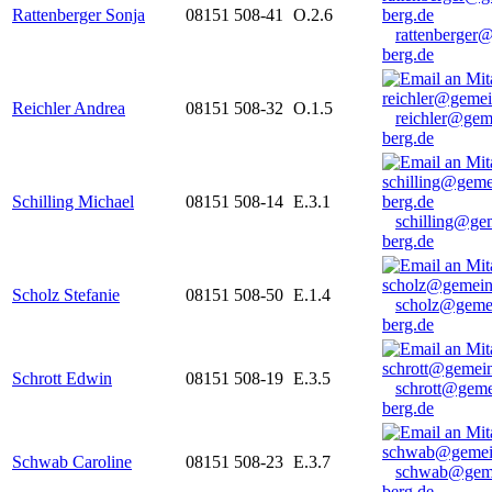
Rattenberger Sonja
08151 508-41
O.2.6
rattenberger
berg.de
Reichler Andrea
08151 508-32
O.1.5
reichler@gem
berg.de
Schilling Michael
08151 508-14
E.3.1
schilling@ge
berg.de
Scholz Stefanie
08151 508-50
E.1.4
scholz@geme
berg.de
Schrott Edwin
08151 508-19
E.3.5
schrott@geme
berg.de
Schwab Caroline
08151 508-23
E.3.7
schwab@gem
berg.de