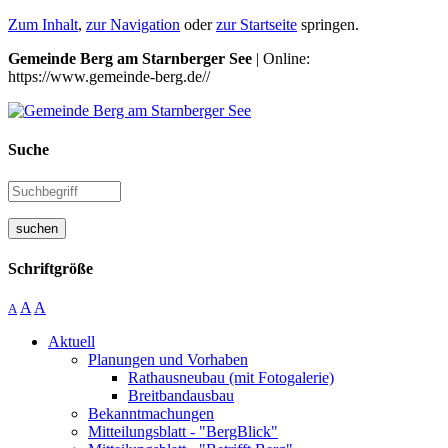
Zum Inhalt
,
zur Navigation
oder
zur Startseite
springen.
Gemeinde Berg am Starnberger See
| Online:
https://www.gemeinde-berg.de//
Suche
suchen
Schriftgröße
A
A
A
Aktuell
Planungen und Vorhaben
Rathausneubau (mit Fotogalerie)
Breitbandausbau
Bekanntmachungen
Mitteilungsblatt - "BergBlick"