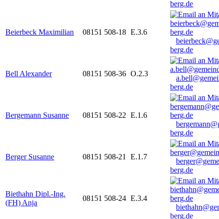
berg.de
Beierbeck Maximilian
08151 508-18
E.3.6
beierbeck@g
berg.de
Bell Alexander
08151 508-36
O.2.3
a.bell@gemei
berg.de
Bergemann Susanne
08151 508-22
E.1.6
bergemann@g
berg.de
Berger Susanne
08151 508-21
E.1.7
berger@geme
berg.de
Biethahn Dipl.-Ing.
08151 508-24
E.3.4
(FH) Anja
biethahn@ge
berg.de