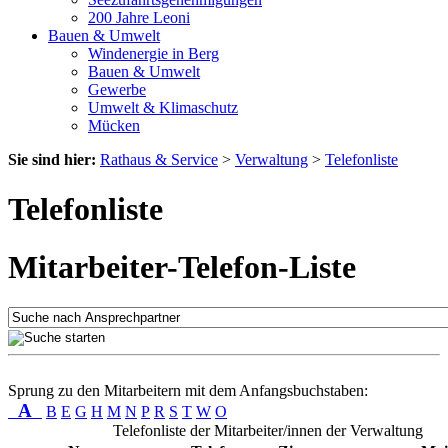
200 Jahre Leoni
Bauen & Umwelt
Windenergie in Berg
Bauen & Umwelt
Gewerbe
Umwelt & Klimaschutz
Mücken
Sie sind hier:
Rathaus & Service
>
Verwaltung
>
Telefonliste
Telefonliste
Mitarbeiter-Telefon-Liste
Sprung zu den Mitarbeitern mit dem Anfangsbuchstaben:
A
B
E
G
H
M
N
P
R
S
T
W
O
Telefonliste der Mitarbeiter/innen der Verwaltung