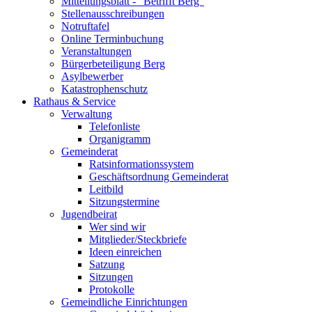
Mitteilungsblatt - "Betrifft Berg"
Stellenausschreibungen
Notruftafel
Online Terminbuchung
Veranstaltungen
Bürgerbeteiligung Berg
Asylbewerber
Katastrophenschutz
Rathaus & Service
Verwaltung
Telefonliste
Organigramm
Gemeinderat
Ratsinformationssystem
Geschäftsordnung Gemeinderat
Leitbild
Sitzungstermine
Jugendbeirat
Wer sind wir
Mitglieder/Steckbriefe
Ideen einreichen
Satzung
Sitzungen
Protokolle
Gemeindliche Einrichtungen