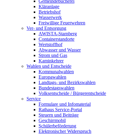
Gemeindebücherei
Kläranlage
Betriebshof
Wasserwerk
Freiwillige Feuerwehren
Ver- und Entsorgung
AWISTA-Starnberg
Containerstandorte
Wertstoffhof
Abwasser und Wasser
Strom und Gas
Kaminkehrer
Wahlen und Entscheide
Kommunalwahlen
Europawahlen
Landtags- und Bezirkswahlen
Bundestagswahlen
Volksentscheide / Bürgerentscheide
Service
Formulare und Infomaterial
Rathaus Service-Portal
Steuern und Beiträge
Geschirrmobil
Schülerbeförderung
Elektronischer Widerspruch