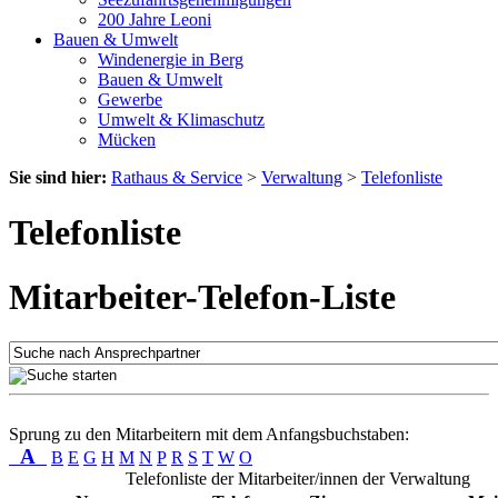
200 Jahre Leoni
Bauen & Umwelt
Windenergie in Berg
Bauen & Umwelt
Gewerbe
Umwelt & Klimaschutz
Mücken
Sie sind hier:
Rathaus & Service
>
Verwaltung
>
Telefonliste
Telefonliste
Mitarbeiter-Telefon-Liste
Sprung zu den Mitarbeitern mit dem Anfangsbuchstaben:
A
B
E
G
H
M
N
P
R
S
T
W
O
Telefonliste der Mitarbeiter/innen der Verwaltung