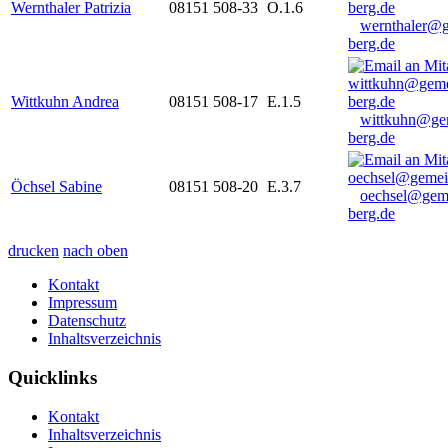
Wernthaler Patrizia
08151 508-33
O.1.6
wernthaler@
berg.de
Wittkuhn Andrea
08151 508-17
E.1.5
wittkuhn@ge
berg.de
Öchsel Sabine
08151 508-20
E.3.7
oechsel@gem
berg.de
drucken
nach oben
Kontakt
Impressum
Datenschutz
Inhaltsverzeichnis
Quicklinks
Kontakt
Inhaltsverzeichnis