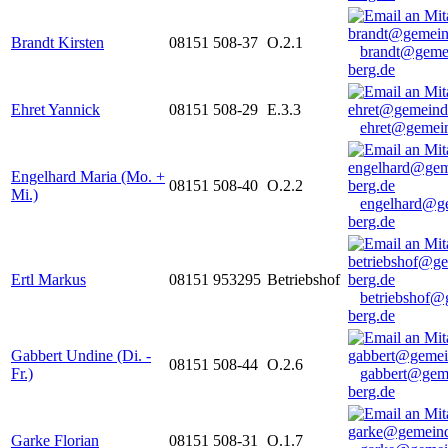
Brandt Kirsten
08151 508-37
O.2.1
brandt@geme
berg.de
Ehret Yannick
08151 508-29
E.3.3
ehret@gemein
Engelhard Maria (Mo. +
08151 508-40
O.2.2
Mi.)
engelhard@g
berg.de
Ertl Markus
08151 953295
Betriebshof
betriebshof@
berg.de
Gabbert Undine (Di. -
08151 508-44
O.2.6
Fr.)
gabbert@gem
berg.de
Garke Florian
08151 508-31
O.1.7