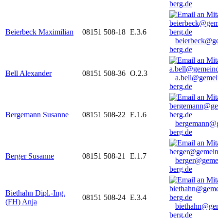
berg.de
Beierbeck Maximilian
08151 508-18
E.3.6
beierbeck@g
berg.de
Bell Alexander
08151 508-36
O.2.3
a.bell@gemei
berg.de
Bergemann Susanne
08151 508-22
E.1.6
bergemann@g
berg.de
Berger Susanne
08151 508-21
E.1.7
berger@geme
berg.de
Biethahn Dipl.-Ing.
08151 508-24
E.3.4
(FH) Anja
biethahn@ge
berg.de