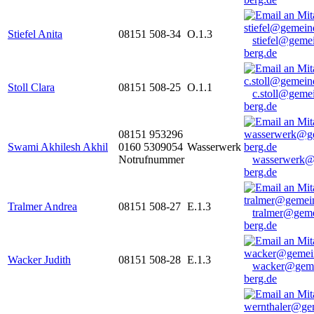
Stiefel Anita
08151 508-34
O.1.3
stiefel@geme
berg.de
Stoll Clara
08151 508-25
O.1.1
c.stoll@geme
berg.de
08151 953296
Swami Akhilesh Akhil
0160 5309054
Wasserwerk
Notrufnummer
wasserwerk@
berg.de
Tralmer Andrea
08151 508-27
E.1.3
tralmer@gem
berg.de
Wacker Judith
08151 508-28
E.1.3
wacker@geme
berg.de