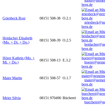
garke@gemei
berg.de
Griesbeck Rosi
08151 508-38
O.2.1
griesbeck@g
berg.de
Heidacher Elisabeth
08151 508-39
O.2.5
(Mo. + Di. + Do.)
heidacher@g
berg.de
Hörer Kathrin (Mo. +
08151 508-13
E.3.2
Mi. + Do.)
hoerer@geme
berg.de
Maier Martin
08151 508-57
O.1.7
maier@gemei
berg.de
Meier Silvia
08151 970490
Bücherei
buecherei@g