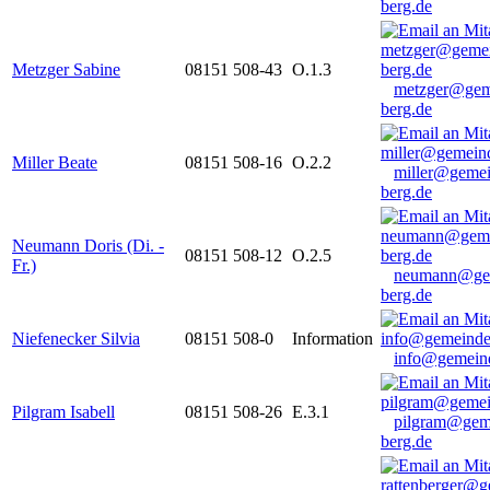
berg.de
Metzger Sabine
08151 508-43
O.1.3
metzger@gem
berg.de
Miller Beate
08151 508-16
O.2.2
miller@gemei
berg.de
Neumann Doris (Di. -
08151 508-12
O.2.5
Fr.)
neumann@ge
berg.de
Niefenecker Silvia
08151 508-0
Information
info@gemeind
Pilgram Isabell
08151 508-26
E.3.1
pilgram@gem
berg.de