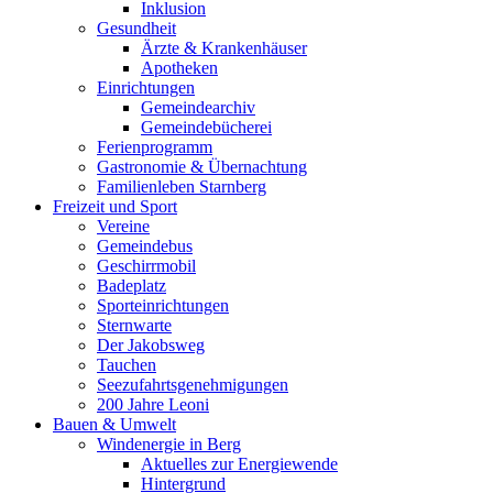
Inklusion
Gesundheit
Ärzte & Krankenhäuser
Apotheken
Einrichtungen
Gemeindearchiv
Gemeindebücherei
Ferienprogramm
Gastronomie & Übernachtung
Familienleben Starnberg
Freizeit und Sport
Vereine
Gemeindebus
Geschirrmobil
Badeplatz
Sporteinrichtungen
Sternwarte
Der Jakobsweg
Tauchen
Seezufahrtsgenehmigungen
200 Jahre Leoni
Bauen & Umwelt
Windenergie in Berg
Aktuelles zur Energiewende
Hintergrund