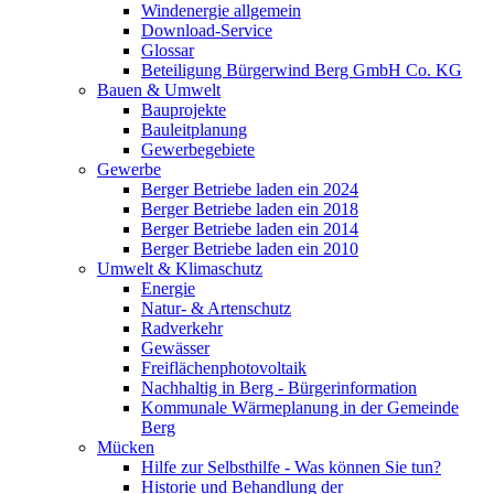
Windenergie allgemein
Download-Service
Glossar
Beteiligung Bürgerwind Berg GmbH Co. KG
Bauen & Umwelt
Bauprojekte
Bauleitplanung
Gewerbegebiete
Gewerbe
Berger Betriebe laden ein 2024
Berger Betriebe laden ein 2018
Berger Betriebe laden ein 2014
Berger Betriebe laden ein 2010
Umwelt & Klimaschutz
Energie
Natur- & Artenschutz
Radverkehr
Gewässer
Freiflächenphotovoltaik
Nachhaltig in Berg - Bürgerinformation
Kommunale Wärmeplanung in der Gemeinde
Berg
Mücken
Hilfe zur Selbsthilfe - Was können Sie tun?
Historie und Behandlung der