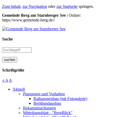
Zum Inhalt
,
zur Navigation
oder
zur Startseite
springen.
Gemeinde Berg am Starnberger See
| Online:
https://www.gemeinde-berg.de//
Suche
suchen
Schriftgröße
A
A
A
Aktuell
Planungen und Vorhaben
Rathausneubau (mit Fotogalerie)
Breitbandausbau
Bekanntmachungen
Mitteilungsblatt - "BergBlick"