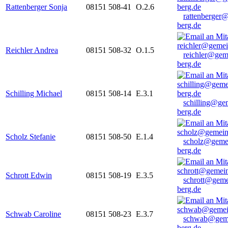
Rattenberger Sonja
08151 508-41
O.2.6
rattenberger
berg.de
Reichler Andrea
08151 508-32
O.1.5
reichler@gem
berg.de
Schilling Michael
08151 508-14
E.3.1
schilling@ge
berg.de
Scholz Stefanie
08151 508-50
E.1.4
scholz@geme
berg.de
Schrott Edwin
08151 508-19
E.3.5
schrott@geme
berg.de
Schwab Caroline
08151 508-23
E.3.7
schwab@gem
berg.de