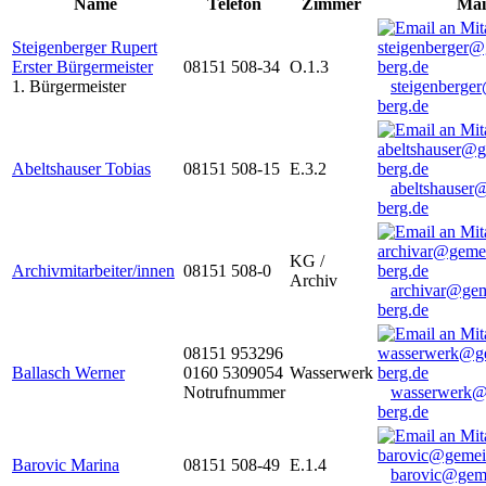
Name
Telefon
Zimmer
Mai
Steigenberger Rupert
Erster Bürgermeister
08151 508-34
O.1.3
1. Bürgermeister
steigenberge
berg.de
Abeltshauser Tobias
08151 508-15
E.3.2
abeltshauser
berg.de
KG /
Archivmitarbeiter/innen
08151 508-0
Archiv
archivar@gem
berg.de
08151 953296
Ballasch Werner
0160 5309054
Wasserwerk
Notrufnummer
wasserwerk@
berg.de
Barovic Marina
08151 508-49
E.1.4
barovic@gem