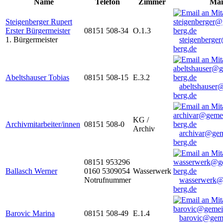
Name
Telefon
Zimmer
Mai
Steigenberger Rupert
Erster Bürgermeister
08151 508-34
O.1.3
1. Bürgermeister
steigenberge
berg.de
Abeltshauser Tobias
08151 508-15
E.3.2
abeltshauser
berg.de
KG /
Archivmitarbeiter/innen
08151 508-0
Archiv
archivar@gem
berg.de
08151 953296
Ballasch Werner
0160 5309054
Wasserwerk
Notrufnummer
wasserwerk@
berg.de
Barovic Marina
08151 508-49
E.1.4
barovic@gem