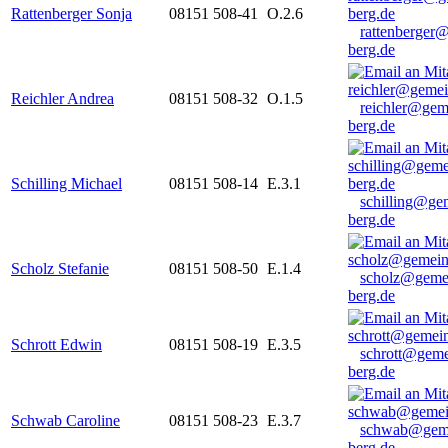
Rattenberger Sonja
08151 508-41
O.2.6
rattenberger
berg.de
Reichler Andrea
08151 508-32
O.1.5
reichler@gem
berg.de
Schilling Michael
08151 508-14
E.3.1
schilling@ge
berg.de
Scholz Stefanie
08151 508-50
E.1.4
scholz@geme
berg.de
Schrott Edwin
08151 508-19
E.3.5
schrott@geme
berg.de
Schwab Caroline
08151 508-23
E.3.7
schwab@gem
berg.de