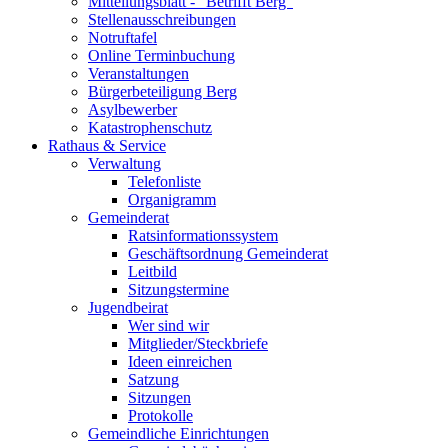
Mitteilungsblatt - "Betrifft Berg"
Stellenausschreibungen
Notruftafel
Online Terminbuchung
Veranstaltungen
Bürgerbeteiligung Berg
Asylbewerber
Katastrophenschutz
Rathaus & Service
Verwaltung
Telefonliste
Organigramm
Gemeinderat
Ratsinformationssystem
Geschäftsordnung Gemeinderat
Leitbild
Sitzungstermine
Jugendbeirat
Wer sind wir
Mitglieder/Steckbriefe
Ideen einreichen
Satzung
Sitzungen
Protokolle
Gemeindliche Einrichtungen