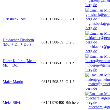
garke@gemei
berg.de
Griesbeck Rosi
08151 508-38
O.2.1
griesbeck@g
berg.de
Heidacher Elisabeth
08151 508-39
O.2.5
(Mo. + Di. + Do.)
heidacher@g
berg.de
Hörer Kathrin (Mo. +
08151 508-13
E.3.2
Mi. + Do.)
hoerer@geme
berg.de
Maier Martin
08151 508-57
O.1.7
maier@gemei
berg.de
Meier Silvia
08151 970490
Bücherei
buecherei@g