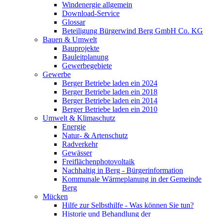
Windenergie allgemein
Download-Service
Glossar
Beteiligung Bürgerwind Berg GmbH Co. KG
Bauen & Umwelt
Bauprojekte
Bauleitplanung
Gewerbegebiete
Gewerbe
Berger Betriebe laden ein 2024
Berger Betriebe laden ein 2018
Berger Betriebe laden ein 2014
Berger Betriebe laden ein 2010
Umwelt & Klimaschutz
Energie
Natur- & Artenschutz
Radverkehr
Gewässer
Freiflächenphotovoltaik
Nachhaltig in Berg - Bürgerinformation
Kommunale Wärmeplanung in der Gemeinde
Berg
Mücken
Hilfe zur Selbsthilfe - Was können Sie tun?
Historie und Behandlung der