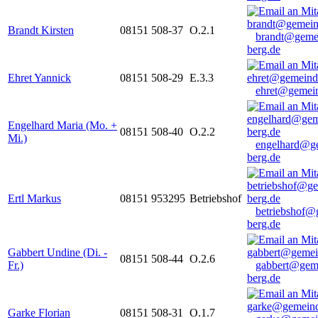
Brandt Kirsten
08151 508-37
O.2.1
brandt@geme
berg.de
Ehret Yannick
08151 508-29
E.3.3
ehret@gemein
Engelhard Maria (Mo. +
08151 508-40
O.2.2
Mi.)
engelhard@g
berg.de
Ertl Markus
08151 953295
Betriebshof
betriebshof@
berg.de
Gabbert Undine (Di. -
08151 508-44
O.2.6
Fr.)
gabbert@gem
berg.de
Garke Florian
08151 508-31
O.1.7