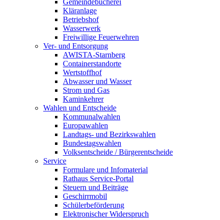
Gemeindebücherei
Kläranlage
Betriebshof
Wasserwerk
Freiwillige Feuerwehren
Ver- und Entsorgung
AWISTA-Starnberg
Containerstandorte
Wertstoffhof
Abwasser und Wasser
Strom und Gas
Kaminkehrer
Wahlen und Entscheide
Kommunalwahlen
Europawahlen
Landtags- und Bezirkswahlen
Bundestagswahlen
Volksentscheide / Bürgerentscheide
Service
Formulare und Infomaterial
Rathaus Service-Portal
Steuern und Beiträge
Geschirrmobil
Schülerbeförderung
Elektronischer Widerspruch