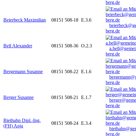
berg.de
Beierbeck Maximilian
08151 508-18
E.3.6
beierbeck@g
berg.de
Bell Alexander
08151 508-36
O.2.3
a.bell@gemei
berg.de
Bergemann Susanne
08151 508-22
E.1.6
bergemann@g
berg.de
Berger Susanne
08151 508-21
E.1.7
berger@geme
berg.de
Biethahn Dipl.-Ing.
08151 508-24
E.3.4
(FH) Anja
biethahn@ge
berg.de