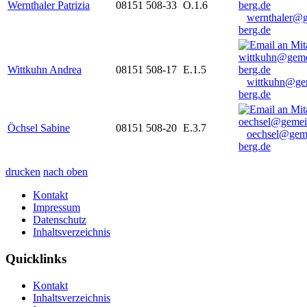
Wernthaler Patrizia
08151 508-33
O.1.6
wernthaler@
berg.de
Wittkuhn Andrea
08151 508-17
E.1.5
wittkuhn@ge
berg.de
Öchsel Sabine
08151 508-20
E.3.7
oechsel@gem
berg.de
drucken
nach oben
Kontakt
Impressum
Datenschutz
Inhaltsverzeichnis
Quicklinks
Kontakt
Inhaltsverzeichnis