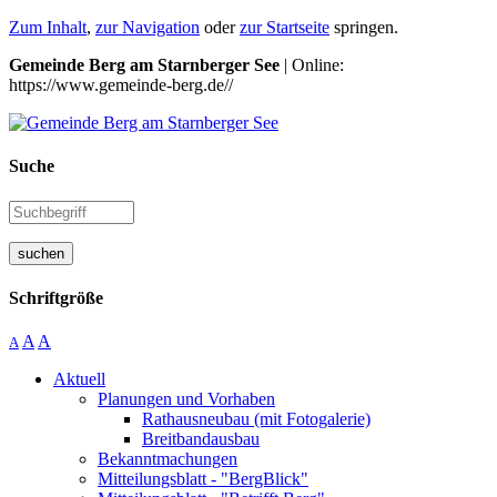
Zum Inhalt
,
zur Navigation
oder
zur Startseite
springen.
Gemeinde Berg am Starnberger See
| Online:
https://www.gemeinde-berg.de//
Suche
suchen
Schriftgröße
A
A
A
Aktuell
Planungen und Vorhaben
Rathausneubau (mit Fotogalerie)
Breitbandausbau
Bekanntmachungen
Mitteilungsblatt - "BergBlick"