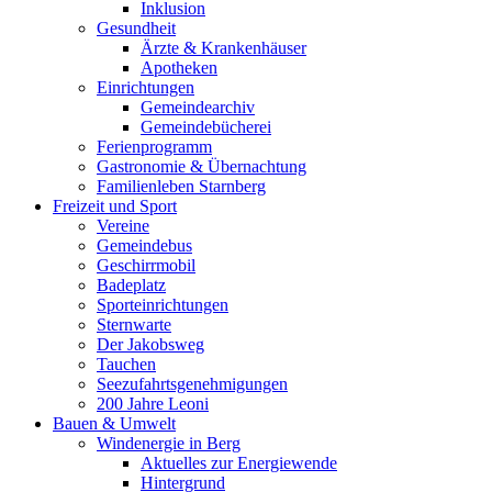
Inklusion
Gesundheit
Ärzte & Krankenhäuser
Apotheken
Einrichtungen
Gemeindearchiv
Gemeindebücherei
Ferienprogramm
Gastronomie & Übernachtung
Familienleben Starnberg
Freizeit und Sport
Vereine
Gemeindebus
Geschirrmobil
Badeplatz
Sporteinrichtungen
Sternwarte
Der Jakobsweg
Tauchen
Seezufahrtsgenehmigungen
200 Jahre Leoni
Bauen & Umwelt
Windenergie in Berg
Aktuelles zur Energiewende
Hintergrund