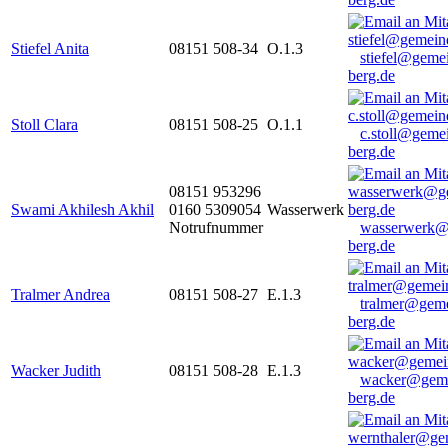
Stiefel Anita
08151 508-34
O.1.3
stiefel@geme
berg.de
Stoll Clara
08151 508-25
O.1.1
c.stoll@geme
berg.de
08151 953296
Swami Akhilesh Akhil
0160 5309054
Wasserwerk
Notrufnummer
wasserwerk@
berg.de
Tralmer Andrea
08151 508-27
E.1.3
tralmer@gem
berg.de
Wacker Judith
08151 508-28
E.1.3
wacker@geme
berg.de