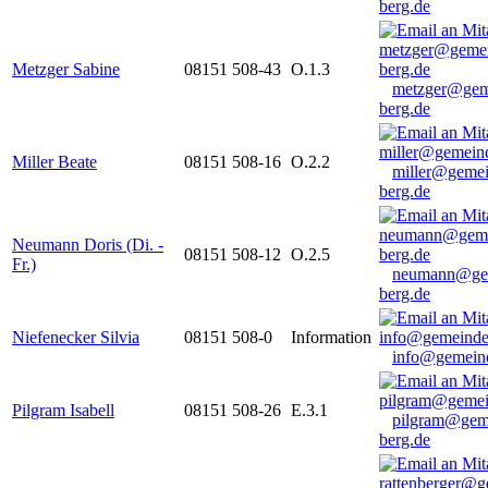
berg.de
Metzger Sabine
08151 508-43
O.1.3
metzger@gem
berg.de
Miller Beate
08151 508-16
O.2.2
miller@gemei
berg.de
Neumann Doris (Di. -
08151 508-12
O.2.5
Fr.)
neumann@ge
berg.de
Niefenecker Silvia
08151 508-0
Information
info@gemeind
Pilgram Isabell
08151 508-26
E.3.1
pilgram@gem
berg.de