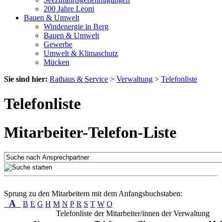
200 Jahre Leoni
Bauen & Umwelt
Windenergie in Berg
Bauen & Umwelt
Gewerbe
Umwelt & Klimaschutz
Mücken
Sie sind hier:
Rathaus & Service
>
Verwaltung
>
Telefonliste
Telefonliste
Mitarbeiter-Telefon-Liste
Sprung zu den Mitarbeitern mit dem Anfangsbuchstaben:
A
B
E
G
H
M
N
P
R
S
T
W
O
Telefonliste der Mitarbeiter/innen der Verwaltung