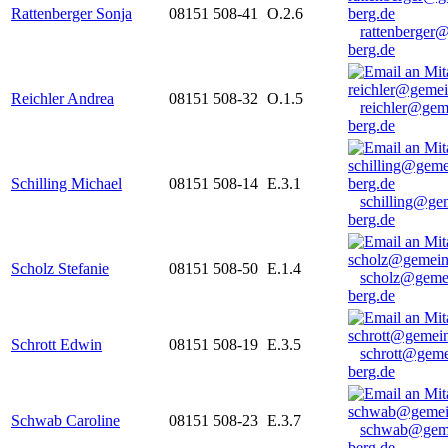
Rattenberger Sonja
08151 508-41
O.2.6
rattenberger
berg.de
Reichler Andrea
08151 508-32
O.1.5
reichler@gem
berg.de
Schilling Michael
08151 508-14
E.3.1
schilling@ge
berg.de
Scholz Stefanie
08151 508-50
E.1.4
scholz@geme
berg.de
Schrott Edwin
08151 508-19
E.3.5
schrott@geme
berg.de
Schwab Caroline
08151 508-23
E.3.7
schwab@gem
berg.de