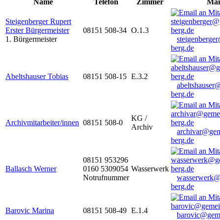
Name
Telefon
Zimmer
Mai
Steigenberger Rupert
Erster Bürgermeister
08151 508-34
O.1.3
1. Bürgermeister
steigenberge
berg.de
Abeltshauser Tobias
08151 508-15
E.3.2
abeltshauser
berg.de
KG /
Archivmitarbeiter/innen
08151 508-0
Archiv
archivar@gem
berg.de
08151 953296
Ballasch Werner
0160 5309054
Wasserwerk
Notrufnummer
wasserwerk@
berg.de
Barovic Marina
08151 508-49
E.1.4
barovic@gem