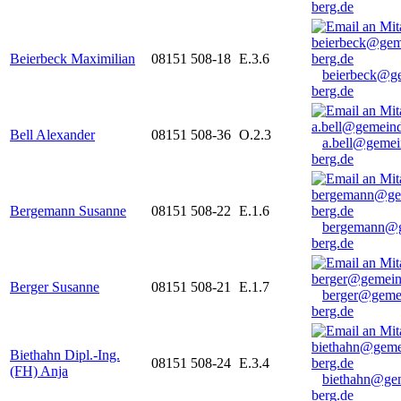
berg.de
Beierbeck Maximilian
08151 508-18
E.3.6
beierbeck@g
berg.de
Bell Alexander
08151 508-36
O.2.3
a.bell@gemei
berg.de
Bergemann Susanne
08151 508-22
E.1.6
bergemann@g
berg.de
Berger Susanne
08151 508-21
E.1.7
berger@geme
berg.de
Biethahn Dipl.-Ing.
08151 508-24
E.3.4
(FH) Anja
biethahn@ge
berg.de