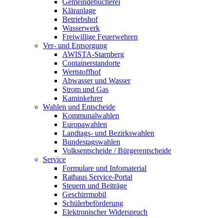
Gemeindebücherei
Kläranlage
Betriebshof
Wasserwerk
Freiwillige Feuerwehren
Ver- und Entsorgung
AWISTA-Starnberg
Containerstandorte
Wertstoffhof
Abwasser und Wasser
Strom und Gas
Kaminkehrer
Wahlen und Entscheide
Kommunalwahlen
Europawahlen
Landtags- und Bezirkswahlen
Bundestagswahlen
Volksentscheide / Bürgerentscheide
Service
Formulare und Infomaterial
Rathaus Service-Portal
Steuern und Beiträge
Geschirrmobil
Schülerbeförderung
Elektronischer Widerspruch