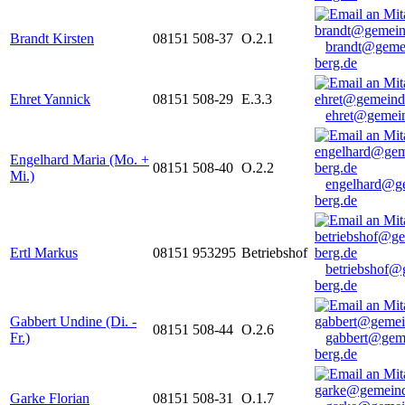
Brandt Kirsten
08151 508-37
O.2.1
brandt@geme
berg.de
Ehret Yannick
08151 508-29
E.3.3
ehret@gemein
Engelhard Maria (Mo. +
08151 508-40
O.2.2
Mi.)
engelhard@g
berg.de
Ertl Markus
08151 953295
Betriebshof
betriebshof@
berg.de
Gabbert Undine (Di. -
08151 508-44
O.2.6
Fr.)
gabbert@gem
berg.de
Garke Florian
08151 508-31
O.1.7