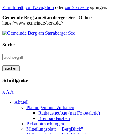
Zum Inhalt
,
zur Navigation
oder
zur Startseite
springen.
Gemeinde Berg am Starnberger See
| Online:
https://www.gemeinde-berg.de//
Suche
suchen
Schriftgröße
A
A
A
Aktuell
Planungen und Vorhaben
Rathausneubau (mit Fotogalerie)
Breitbandausbau
Bekanntmachungen
Mitteilungsblatt - "BergBlick"