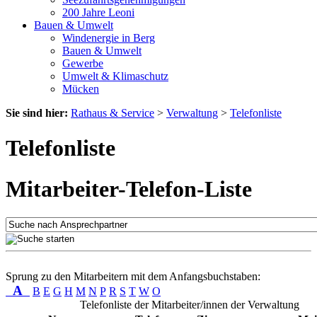
200 Jahre Leoni
Bauen & Umwelt
Windenergie in Berg
Bauen & Umwelt
Gewerbe
Umwelt & Klimaschutz
Mücken
Sie sind hier:
Rathaus & Service
>
Verwaltung
>
Telefonliste
Telefonliste
Mitarbeiter-Telefon-Liste
Sprung zu den Mitarbeitern mit dem Anfangsbuchstaben:
A
B
E
G
H
M
N
P
R
S
T
W
O
Telefonliste der Mitarbeiter/innen der Verwaltung