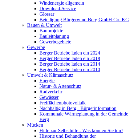
Windenergie allgemein
Download-Service
Glossar
Beteiligung Bürgerwind Berg GmbH Co. KG
Bauen & Umwelt
Bauprojekte
Bauleitplanung
Gewerbegebiete
Gewerbe
Berger Betriebe laden ein 2024
Berger Betriebe laden ein 2018
Berger Betriebe laden ein 2014
Berger Betriebe laden ein 2010
Umwelt & Klimaschutz
Energie
Natur- & Artenschutz
Radverkehr
Gewässer
Freiflächenphotovoltaik
Nachhaltig in Berg - Bürgerinformation
Kommunale Wärmeplanung in der Gemeinde
Berg
Mücken
Hilfe zur Selbsthilfe - Was können Sie tun?
Historie und Behandlung der