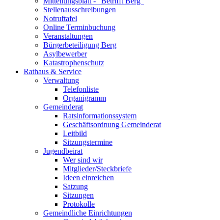
Mitteilungsblatt - "Betrifft Berg"
Stellenausschreibungen
Notruftafel
Online Terminbuchung
Veranstaltungen
Bürgerbeteiligung Berg
Asylbewerber
Katastrophenschutz
Rathaus & Service
Verwaltung
Telefonliste
Organigramm
Gemeinderat
Ratsinformationssystem
Geschäftsordnung Gemeinderat
Leitbild
Sitzungstermine
Jugendbeirat
Wer sind wir
Mitglieder/Steckbriefe
Ideen einreichen
Satzung
Sitzungen
Protokolle
Gemeindliche Einrichtungen