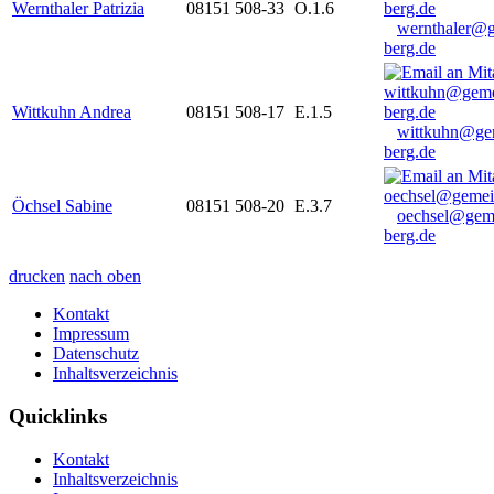
Wernthaler Patrizia
08151 508-33
O.1.6
wernthaler@
berg.de
Wittkuhn Andrea
08151 508-17
E.1.5
wittkuhn@ge
berg.de
Öchsel Sabine
08151 508-20
E.3.7
oechsel@gem
berg.de
drucken
nach oben
Kontakt
Impressum
Datenschutz
Inhaltsverzeichnis
Quicklinks
Kontakt
Inhaltsverzeichnis