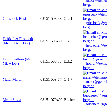
garke@gemei
berg.de
Griesbeck Rosi
08151 508-38
O.2.1
griesbeck@g
berg.de
Heidacher Elisabeth
08151 508-39
O.2.5
(Mo. + Di. + Do.)
heidacher@g
berg.de
Hörer Kathrin (Mo. +
08151 508-13
E.3.2
Mi. + Do.)
hoerer@geme
berg.de
Maier Martin
08151 508-57
O.1.7
maier@gemei
berg.de
Meier Silvia
08151 970490
Bücherei
buecherei@g