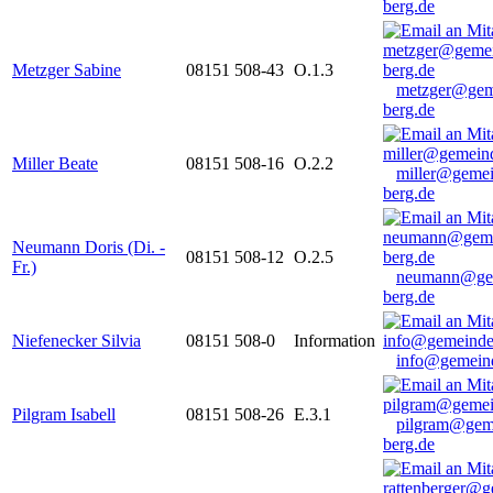
berg.de
Metzger Sabine
08151 508-43
O.1.3
metzger@gem
berg.de
Miller Beate
08151 508-16
O.2.2
miller@gemei
berg.de
Neumann Doris (Di. -
08151 508-12
O.2.5
Fr.)
neumann@ge
berg.de
Niefenecker Silvia
08151 508-0
Information
info@gemeind
Pilgram Isabell
08151 508-26
E.3.1
pilgram@gem
berg.de