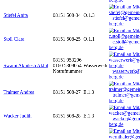
Stiefel Anita
08151 508-34
O.1.3
stiefel@geme
berg.de
Stoll Clara
08151 508-25
O.1.1
c.stoll@geme
berg.de
08151 953296
Swami Akhilesh Akhil
0160 5309054
Wasserwerk
Notrufnummer
wasserwerk@
berg.de
Tralmer Andrea
08151 508-27
E.1.3
tralmer@gem
berg.de
Wacker Judith
08151 508-28
E.1.3
wacker@geme
berg.de