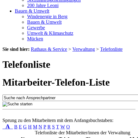
200 Jahre Leoni
Bauen & Umwelt
Windenergie in Berg
Bauen & Umwelt
Gewerbe
Umwelt & Klimaschutz
Mücken
Sie sind hier:
Rathaus & Service
>
Verwaltung
>
Telefonliste
Telefonliste
Mitarbeiter-Telefon-Liste
Sprung zu den Mitarbeitern mit dem Anfangsbuchstaben:
A
B
E
G
H
M
N
P
R
S
T
W
O
Telefonliste der Mitarbeiter/innen der Verwaltung