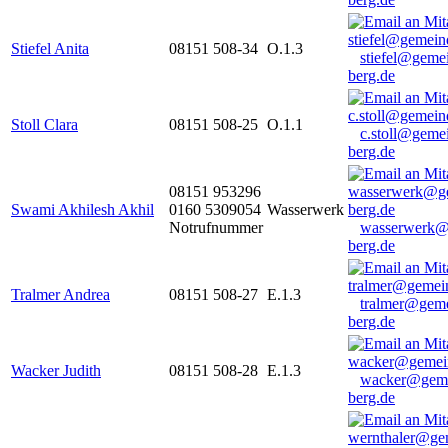
Stiefel Anita
08151 508-34
O.1.3
stiefel@geme
berg.de
Stoll Clara
08151 508-25
O.1.1
c.stoll@geme
berg.de
08151 953296
Swami Akhilesh Akhil
0160 5309054
Wasserwerk
Notrufnummer
wasserwerk@
berg.de
Tralmer Andrea
08151 508-27
E.1.3
tralmer@gem
berg.de
Wacker Judith
08151 508-28
E.1.3
wacker@geme
berg.de