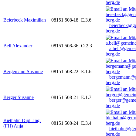
berg.de
Beierbeck Maximilian
08151 508-18
E.3.6
beierbeck@g
berg.de
Bell Alexander
08151 508-36
O.2.3
a.bell@gemei
berg.de
Bergemann Susanne
08151 508-22
E.1.6
bergemann@g
berg.de
Berger Susanne
08151 508-21
E.1.7
berger@geme
berg.de
Biethahn Dipl.-Ing.
08151 508-24
E.3.4
(FH) Anja
biethahn@ge
berg.de