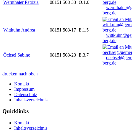
Wernthaler Patrizia
08151 508-33
O.1.6
wernthaler@
berg.de
Wittkuhn Andrea
08151 508-17
E.1.5
wittkuhn@ge
berg.de
Öchsel Sabine
08151 508-20
E.3.7
oechsel@gem
berg.de
drucken
nach oben
Kontakt
Impressum
Datenschutz
Inhaltsverzeichnis
Quicklinks
Kontakt
Inhaltsverzeichnis