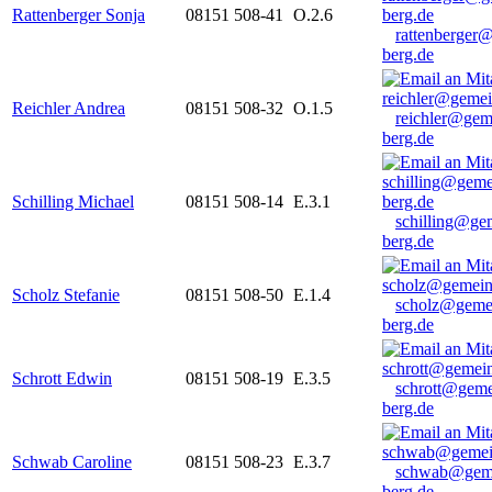
Rattenberger Sonja
08151 508-41
O.2.6
rattenberger
berg.de
Reichler Andrea
08151 508-32
O.1.5
reichler@gem
berg.de
Schilling Michael
08151 508-14
E.3.1
schilling@ge
berg.de
Scholz Stefanie
08151 508-50
E.1.4
scholz@geme
berg.de
Schrott Edwin
08151 508-19
E.3.5
schrott@geme
berg.de
Schwab Caroline
08151 508-23
E.3.7
schwab@gem
berg.de