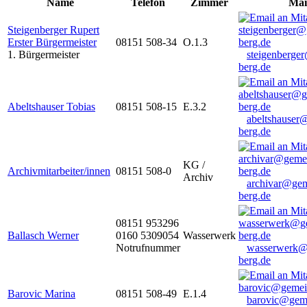
Name
Telefon
Zimmer
Mai
Steigenberger Rupert
Erster Bürgermeister
08151 508-34
O.1.3
1. Bürgermeister
steigenberge
berg.de
Abeltshauser Tobias
08151 508-15
E.3.2
abeltshauser
berg.de
KG /
Archivmitarbeiter/innen
08151 508-0
Archiv
archivar@gem
berg.de
08151 953296
Ballasch Werner
0160 5309054
Wasserwerk
Notrufnummer
wasserwerk@
berg.de
Barovic Marina
08151 508-49
E.1.4
barovic@gem