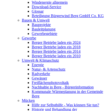
Windenergie allgemein
Download-Service
Glossar
Beteiligung Bürgerwind Berg GmbH Co. KG
Bauen & Umwelt
Bauprojekte
Bauleitplanung
Gewerbegebiete
Gewerbe
Berger Betriebe laden ein 2024
Berger Betriebe laden ein 2018
Berger Betriebe laden ein 2014
Berger Betriebe laden ein 2010
Umwelt & Klimaschutz
Energie
Natur- & Artenschutz
Radverkehr
Gewässer
Freiflächenphotovoltaik
Nachhaltig in Berg - Bürgerinformation
Kommunale Wärmeplanung in der Gemeinde
Berg
Mücken
Hilfe zur Selbsthilfe - Was können Sie tun?
Historie und Behandlung der