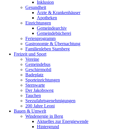
Inklusion
Gesundheit
Ärzte & Krankenhäuser
Apotheken
Einrichtungen
Gemeindearchiv
Gemeindebücherei
Ferienprogramm
Gastronomie & Übernachtung
Familienleben Starnberg
Freizeit und Sport
Vereine
Gemeindebus
Geschirrmobil
Badeplatz
Sporteinrichtungen
Sternwarte
Der Jakobsweg
Tauchen
Seezufahrtsgenehmigungen
200 Jahre Leoni
Bauen & Umwelt
Windenergie in Berg
Aktuelles zur Energiewende
Hintergrund