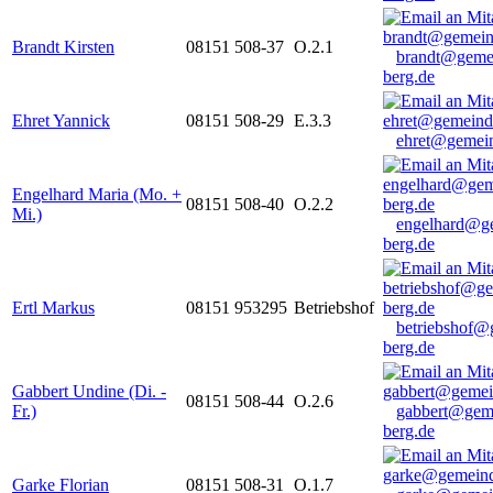
Brandt Kirsten
08151 508-37
O.2.1
brandt@geme
berg.de
Ehret Yannick
08151 508-29
E.3.3
ehret@gemein
Engelhard Maria (Mo. +
08151 508-40
O.2.2
Mi.)
engelhard@g
berg.de
Ertl Markus
08151 953295
Betriebshof
betriebshof@
berg.de
Gabbert Undine (Di. -
08151 508-44
O.2.6
Fr.)
gabbert@gem
berg.de
Garke Florian
08151 508-31
O.1.7