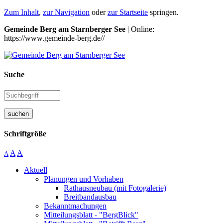
Zum Inhalt
,
zur Navigation
oder
zur Startseite
springen.
Gemeinde Berg am Starnberger See
| Online:
https://www.gemeinde-berg.de//
Suche
suchen
Schriftgröße
A
A
A
Aktuell
Planungen und Vorhaben
Rathausneubau (mit Fotogalerie)
Breitbandausbau
Bekanntmachungen
Mitteilungsblatt - "BergBlick"