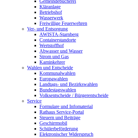
Gemeindebücherei
Kläranlage
Betriebshof
Wasserwerk
Freiwillige Feuerwehren
Ver- und Entsorgung
AWISTA-Starnberg
Containerstandorte
Wertstoffhof
Abwasser und Wasser
Strom und Gas
Kaminkehrer
Wahlen und Entscheide
Kommunalwahlen
Europawahlen
Landtags- und Bezirkswahlen
Bundestagswahlen
Volksentscheide / Bürgerentscheide
Service
Formulare und Infomaterial
Rathaus Service-Portal
Steuern und Beiträge
Geschirrmobil
Schülerbeförderung
Elektronischer Widerspruch