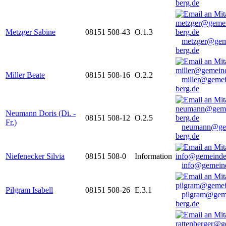
berg.de
Metzger Sabine
08151 508-43
O.1.3
metzger@gem
berg.de
Miller Beate
08151 508-16
O.2.2
miller@gemei
berg.de
Neumann Doris (Di. -
08151 508-12
O.2.5
Fr.)
neumann@ge
berg.de
Niefenecker Silvia
08151 508-0
Information
info@gemeind
Pilgram Isabell
08151 508-26
E.3.1
pilgram@gem
berg.de