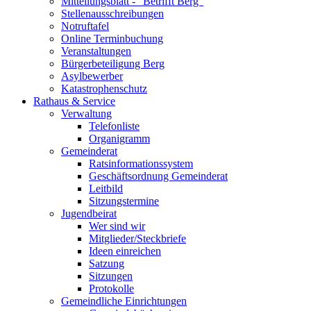
Mitteilungsblatt - "Betrifft Berg"
Stellenausschreibungen
Notruftafel
Online Terminbuchung
Veranstaltungen
Bürgerbeteiligung Berg
Asylbewerber
Katastrophenschutz
Rathaus & Service
Verwaltung
Telefonliste
Organigramm
Gemeinderat
Ratsinformationssystem
Geschäftsordnung Gemeinderat
Leitbild
Sitzungstermine
Jugendbeirat
Wer sind wir
Mitglieder/Steckbriefe
Ideen einreichen
Satzung
Sitzungen
Protokolle
Gemeindliche Einrichtungen