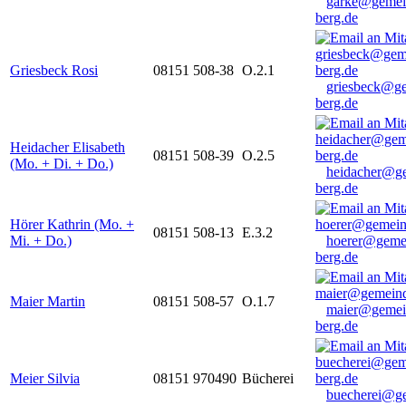
garke@gemei
berg.de
Griesbeck Rosi
08151 508-38
O.2.1
griesbeck@g
berg.de
Heidacher Elisabeth
08151 508-39
O.2.5
(Mo. + Di. + Do.)
heidacher@g
berg.de
Hörer Kathrin (Mo. +
08151 508-13
E.3.2
Mi. + Do.)
hoerer@geme
berg.de
Maier Martin
08151 508-57
O.1.7
maier@gemei
berg.de
Meier Silvia
08151 970490
Bücherei
buecherei@g