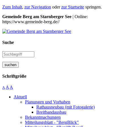
Zum Inhalt
,
zur Navigation
oder
zur Startseite
springen.
Gemeinde Berg am Starnberger See
| Online:
https://www.gemeinde-berg.de//
Suche
suchen
Schriftgröße
A
A
A
Aktuell
Planungen und Vorhaben
Rathausneubau (mit Fotogalerie)
Breitbandausbau
Bekanntmachungen
Mitteilungsblatt - "BergBlick"