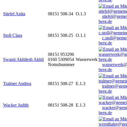
Stiefel Anita
08151 508-34
O.1.3
stiefel@geme
berg.de
Stoll Clara
08151 508-25
O.1.1
c.stoll@geme
berg.de
08151 953296
Swami Akhilesh Akhil
0160 5309054
Wasserwerk
Notrufnummer
wasserwerk@
berg.de
Tralmer Andrea
08151 508-27
E.1.3
tralmer@gem
berg.de
Wacker Judith
08151 508-28
E.1.3
wacker@geme
berg.de