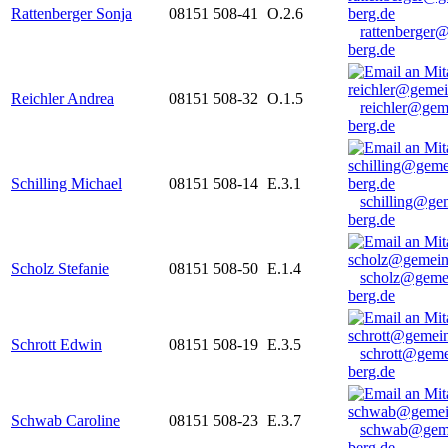
Rattenberger Sonja
08151 508-41
O.2.6
rattenberger
berg.de
Reichler Andrea
08151 508-32
O.1.5
reichler@gem
berg.de
Schilling Michael
08151 508-14
E.3.1
schilling@ge
berg.de
Scholz Stefanie
08151 508-50
E.1.4
scholz@geme
berg.de
Schrott Edwin
08151 508-19
E.3.5
schrott@geme
berg.de
Schwab Caroline
08151 508-23
E.3.7
schwab@gem
berg.de