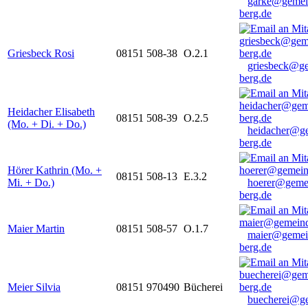
garke@gemei
berg.de
Griesbeck Rosi
08151 508-38
O.2.1
griesbeck@g
berg.de
Heidacher Elisabeth
08151 508-39
O.2.5
(Mo. + Di. + Do.)
heidacher@g
berg.de
Hörer Kathrin (Mo. +
08151 508-13
E.3.2
Mi. + Do.)
hoerer@geme
berg.de
Maier Martin
08151 508-57
O.1.7
maier@gemei
berg.de
Meier Silvia
08151 970490
Bücherei
buecherei@g