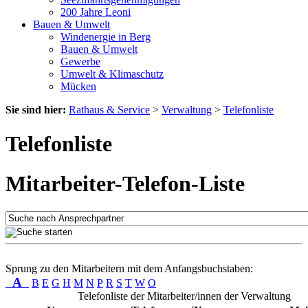
200 Jahre Leoni
Bauen & Umwelt
Windenergie in Berg
Bauen & Umwelt
Gewerbe
Umwelt & Klimaschutz
Mücken
Sie sind hier:
Rathaus & Service
>
Verwaltung
>
Telefonliste
Telefonliste
Mitarbeiter-Telefon-Liste
Sprung zu den Mitarbeitern mit dem Anfangsbuchstaben:
A
B
E
G
H
M
N
P
R
S
T
W
O
Telefonliste der Mitarbeiter/innen der Verwaltung