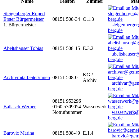
Name
Telefon
Zimmer
Mai
Steigenberger Rupert
Erster Bürgermeister
08151 508-34
O.1.3
1. Bürgermeister
steigenberge
berg.de
Abeltshauser Tobias
08151 508-15
E.3.2
abeltshauser
berg.de
KG /
Archivmitarbeiter/innen
08151 508-0
Archiv
archivar@gem
berg.de
08151 953296
Ballasch Werner
0160 5309054
Wasserwerk
Notrufnummer
wasserwerk@
berg.de
Barovic Marina
08151 508-49
E.1.4
barovic@gem