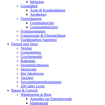
Inklusion
Gesundheit
Ärzte & Krankenhäuser
Apotheken
Einrichtungen
Gemeindearchiv
Gemeindebücherei
Ferienprogramm
Gastronomie & Übernachtung
Familienleben Starnberg
Freizeit und Sport
Vereine
Gemeindebus
Geschirrmobil
Badeplatz
Sporteinrichtungen
Sternwarte
Der Jakobsweg
Tauchen
Seezufahrtsgenehmigungen
200 Jahre Leoni
Bauen & Umwelt
Windenergie in Berg
Aktuelles zur Energiewende
Hintergrund