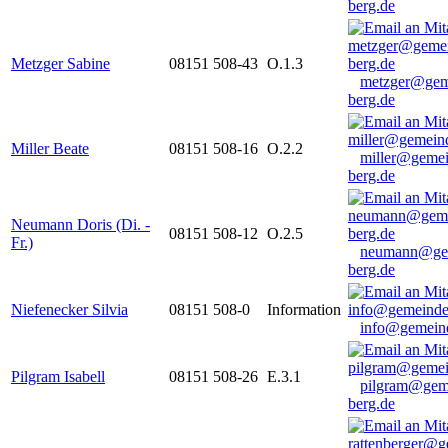
berg.de
Metzger Sabine
08151 508-43
O.1.3
metzger@gem
berg.de
Miller Beate
08151 508-16
O.2.2
miller@gemei
berg.de
Neumann Doris (Di. -
08151 508-12
O.2.5
Fr.)
neumann@ge
berg.de
Niefenecker Silvia
08151 508-0
Information
info@gemeind
Pilgram Isabell
08151 508-26
E.3.1
pilgram@gem
berg.de