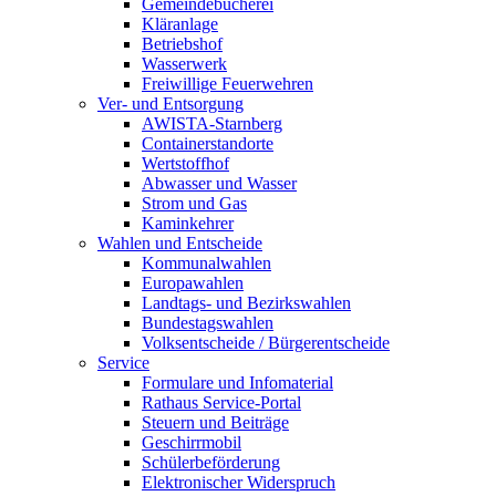
Gemeindebücherei
Kläranlage
Betriebshof
Wasserwerk
Freiwillige Feuerwehren
Ver- und Entsorgung
AWISTA-Starnberg
Containerstandorte
Wertstoffhof
Abwasser und Wasser
Strom und Gas
Kaminkehrer
Wahlen und Entscheide
Kommunalwahlen
Europawahlen
Landtags- und Bezirkswahlen
Bundestagswahlen
Volksentscheide / Bürgerentscheide
Service
Formulare und Infomaterial
Rathaus Service-Portal
Steuern und Beiträge
Geschirrmobil
Schülerbeförderung
Elektronischer Widerspruch