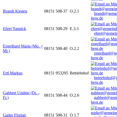
Brandt Kirsten
08151 508-37
O.2.1
brandt@geme
berg.de
Ehret Yannick
08151 508-29
E.3.3
ehret@gemein
Engelhard Maria (Mo. +
08151 508-40
O.2.2
Mi.)
engelhard@g
berg.de
Ertl Markus
08151 953295
Betriebshof
betriebshof@
berg.de
Gabbert Undine (Di. -
08151 508-44
O.2.6
Fr.)
gabbert@gem
berg.de
Garke Florian
08151 508-31
O.1.7