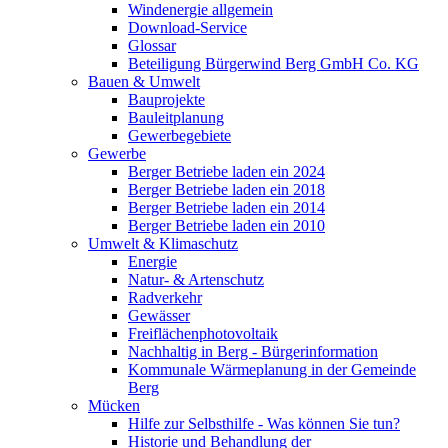
Windenergie allgemein
Download-Service
Glossar
Beteiligung Bürgerwind Berg GmbH Co. KG
Bauen & Umwelt
Bauprojekte
Bauleitplanung
Gewerbegebiete
Gewerbe
Berger Betriebe laden ein 2024
Berger Betriebe laden ein 2018
Berger Betriebe laden ein 2014
Berger Betriebe laden ein 2010
Umwelt & Klimaschutz
Energie
Natur- & Artenschutz
Radverkehr
Gewässer
Freiflächenphotovoltaik
Nachhaltig in Berg - Bürgerinformation
Kommunale Wärmeplanung in der Gemeinde
Berg
Mücken
Hilfe zur Selbsthilfe - Was können Sie tun?
Historie und Behandlung der