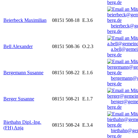
berg.de
Beierbeck Maximilian
08151 508-18
E.3.6
beierbeck@g
berg.de
Bell Alexander
08151 508-36
O.2.3
a.bell@gemei
berg.de
Bergemann Susanne
08151 508-22
E.1.6
bergemann@g
berg.de
Berger Susanne
08151 508-21
E.1.7
berger@geme
berg.de
Biethahn Dipl.-Ing.
08151 508-24
E.3.4
(FH) Anja
biethahn@ge
berg.de