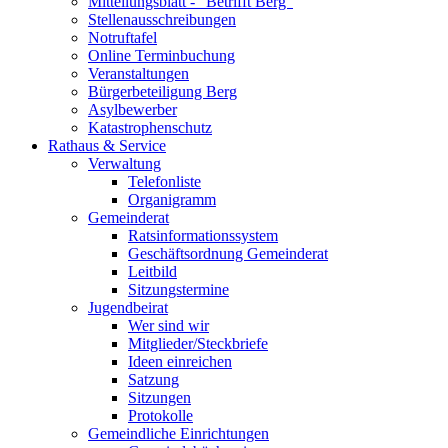
Mitteilungsblatt - "Betrifft Berg"
Stellenausschreibungen
Notruftafel
Online Terminbuchung
Veranstaltungen
Bürgerbeteiligung Berg
Asylbewerber
Katastrophenschutz
Rathaus & Service
Verwaltung
Telefonliste
Organigramm
Gemeinderat
Ratsinformationssystem
Geschäftsordnung Gemeinderat
Leitbild
Sitzungstermine
Jugendbeirat
Wer sind wir
Mitglieder/Steckbriefe
Ideen einreichen
Satzung
Sitzungen
Protokolle
Gemeindliche Einrichtungen