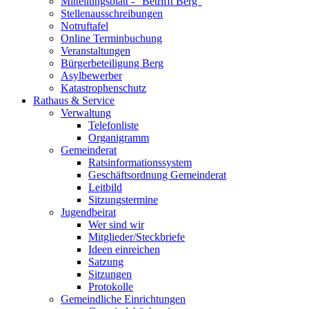
Mitteilungsblatt - "Betrifft Berg"
Stellenausschreibungen
Notruftafel
Online Terminbuchung
Veranstaltungen
Bürgerbeteiligung Berg
Asylbewerber
Katastrophenschutz
Rathaus & Service
Verwaltung
Telefonliste
Organigramm
Gemeinderat
Ratsinformationssystem
Geschäftsordnung Gemeinderat
Leitbild
Sitzungstermine
Jugendbeirat
Wer sind wir
Mitglieder/Steckbriefe
Ideen einreichen
Satzung
Sitzungen
Protokolle
Gemeindliche Einrichtungen