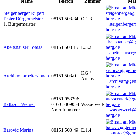
Name
Telefon
Zimmer
Mai
Steigenberger Rupert
Erster Bürgermeister
08151 508-34
O.1.3
1. Bürgermeister
steigenberge
berg.de
Abeltshauser Tobias
08151 508-15
E.3.2
abeltshauser
berg.de
KG /
Archivmitarbeiter/innen
08151 508-0
Archiv
archivar@gem
berg.de
08151 953296
Ballasch Werner
0160 5309054
Wasserwerk
Notrufnummer
wasserwerk@
berg.de
Barovic Marina
08151 508-49
E.1.4
barovic@gem