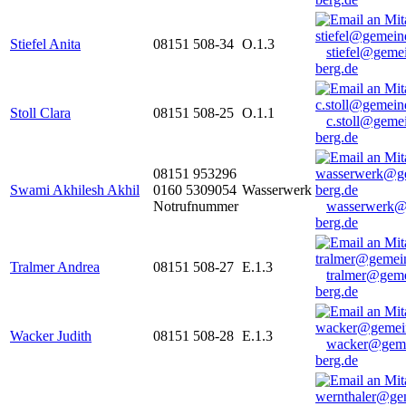
Stiefel Anita
08151 508-34
O.1.3
stiefel@geme
berg.de
Stoll Clara
08151 508-25
O.1.1
c.stoll@geme
berg.de
08151 953296
Swami Akhilesh Akhil
0160 5309054
Wasserwerk
Notrufnummer
wasserwerk@
berg.de
Tralmer Andrea
08151 508-27
E.1.3
tralmer@gem
berg.de
Wacker Judith
08151 508-28
E.1.3
wacker@geme
berg.de