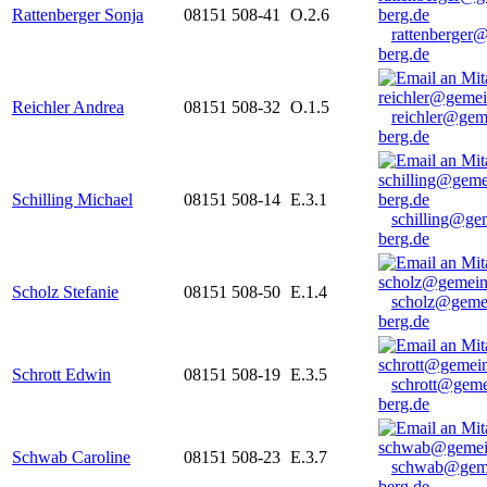
Rattenberger Sonja
08151 508-41
O.2.6
rattenberger
berg.de
Reichler Andrea
08151 508-32
O.1.5
reichler@gem
berg.de
Schilling Michael
08151 508-14
E.3.1
schilling@ge
berg.de
Scholz Stefanie
08151 508-50
E.1.4
scholz@geme
berg.de
Schrott Edwin
08151 508-19
E.3.5
schrott@geme
berg.de
Schwab Caroline
08151 508-23
E.3.7
schwab@gem
berg.de