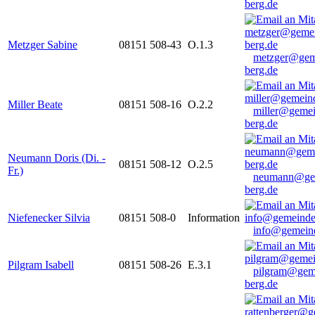
berg.de
Metzger Sabine
08151 508-43
O.1.3
metzger@gem
berg.de
Miller Beate
08151 508-16
O.2.2
miller@gemei
berg.de
Neumann Doris (Di. -
08151 508-12
O.2.5
Fr.)
neumann@ge
berg.de
Niefenecker Silvia
08151 508-0
Information
info@gemeind
Pilgram Isabell
08151 508-26
E.3.1
pilgram@gem
berg.de