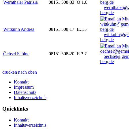
Wernthaler Patrizia
08151 508-33
O.1.6
wernthaler@
berg.de
Wittkuhn Andrea
08151 508-17
E.1.5
wittkuhn@ge
berg.de
Öchsel Sabine
08151 508-20
E.3.7
oechsel@gem
berg.de
drucken
nach oben
Kontakt
Impressum
Datenschutz
Inhaltsverzeichnis
Quicklinks
Kontakt
Inhaltsverzeichnis