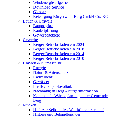
Windenergie allgemein
Download-Service
Glossar
Beteiligung Bürgerwind Berg GmbH Co. KG
Bauen & Umwelt
Bauprojekte
Bauleitplanung
Gewerbegebiete
Gewerbe
Berger Betriebe laden ein 2024
Berger Betriebe laden ein 2018
Berger Betriebe laden ein 2014
Berger Betriebe laden ein 2010
Umwelt & Klimaschutz
Energie
Natur- & Artenschutz
Radverkehr
Gewässer
Freiflächenphotovoltaik
Nachhaltig in Berg - Bürgerinformation
Kommunale Wärmeplanung in der Gemeinde
Berg
Mücken
Hilfe zur Selbsthilfe - Was können Sie tun?
Historie und Behandlung der