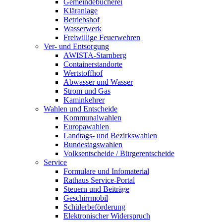
Gemeindebücherei
Kläranlage
Betriebshof
Wasserwerk
Freiwillige Feuerwehren
Ver- und Entsorgung
AWISTA-Starnberg
Containerstandorte
Wertstoffhof
Abwasser und Wasser
Strom und Gas
Kaminkehrer
Wahlen und Entscheide
Kommunalwahlen
Europawahlen
Landtags- und Bezirkswahlen
Bundestagswahlen
Volksentscheide / Bürgerentscheide
Service
Formulare und Infomaterial
Rathaus Service-Portal
Steuern und Beiträge
Geschirrmobil
Schülerbeförderung
Elektronischer Widerspruch