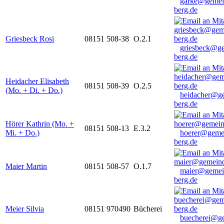
garke@gemei
berg.de
Griesbeck Rosi
08151 508-38
O.2.1
griesbeck@g
berg.de
Heidacher Elisabeth
08151 508-39
O.2.5
(Mo. + Di. + Do.)
heidacher@g
berg.de
Hörer Kathrin (Mo. +
08151 508-13
E.3.2
Mi. + Do.)
hoerer@geme
berg.de
Maier Martin
08151 508-57
O.1.7
maier@gemei
berg.de
Meier Silvia
08151 970490
Bücherei
buecherei@g