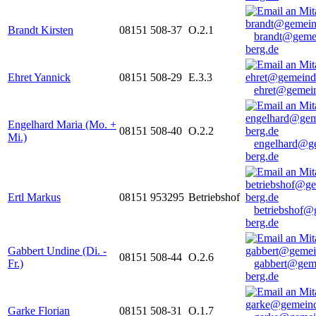
Brandt Kirsten
08151 508-37
O.2.1
brandt@geme
berg.de
Ehret Yannick
08151 508-29
E.3.3
ehret@gemein
Engelhard Maria (Mo. +
08151 508-40
O.2.2
Mi.)
engelhard@g
berg.de
Ertl Markus
08151 953295
Betriebshof
betriebshof@
berg.de
Gabbert Undine (Di. -
08151 508-44
O.2.6
Fr.)
gabbert@gem
berg.de
Garke Florian
08151 508-31
O.1.7