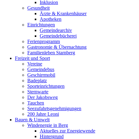
Inklusion
Gesundheit
Ärzte & Krankenhäuser
Apotheken
Einrichtungen
Gemeindearchiv
Gemeindebücherei
Ferienprogramm
Gastronomie & Übernachtung
Familienleben Starnberg
Freizeit und Sport
Vereine
Gemeindebus
Geschirrmobil
Badeplatz
Sporteinrichtungen
Sternwarte
Der Jakobsweg
Tauchen
Seezufahrtsgenehmigungen
200 Jahre Leoni
Bauen & Umwelt
Windenergie in Berg
Aktuelles zur Energiewende
Hintergrund