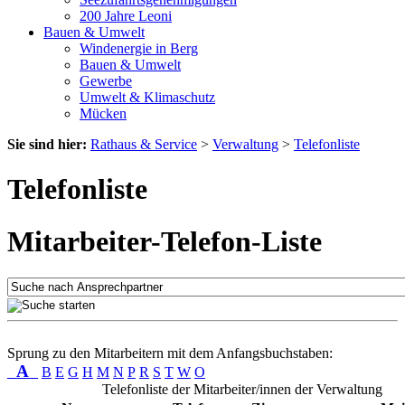
200 Jahre Leoni
Bauen & Umwelt
Windenergie in Berg
Bauen & Umwelt
Gewerbe
Umwelt & Klimaschutz
Mücken
Sie sind hier:
Rathaus & Service
>
Verwaltung
>
Telefonliste
Telefonliste
Mitarbeiter-Telefon-Liste
Sprung zu den Mitarbeitern mit dem Anfangsbuchstaben:
A
B
E
G
H
M
N
P
R
S
T
W
O
Telefonliste der Mitarbeiter/innen der Verwaltung