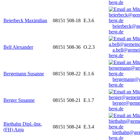
berg.de
Beierbeck Maximilian
08151 508-18
E.3.6
beierbeck@g
berg.de
Bell Alexander
08151 508-36
O.2.3
a.bell@gemei
berg.de
Bergemann Susanne
08151 508-22
E.1.6
bergemann@g
berg.de
Berger Susanne
08151 508-21
E.1.7
berger@geme
berg.de
Biethahn Dipl.-Ing.
08151 508-24
E.3.4
(FH) Anja
biethahn@ge
berg.de