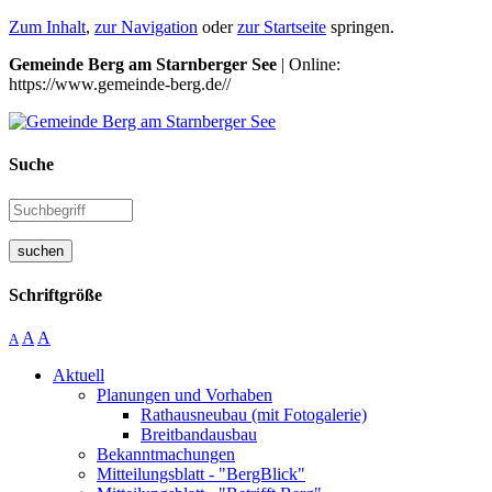
Zum Inhalt
,
zur Navigation
oder
zur Startseite
springen.
Gemeinde Berg am Starnberger See
| Online:
https://www.gemeinde-berg.de//
Suche
suchen
Schriftgröße
A
A
A
Aktuell
Planungen und Vorhaben
Rathausneubau (mit Fotogalerie)
Breitbandausbau
Bekanntmachungen
Mitteilungsblatt - "BergBlick"