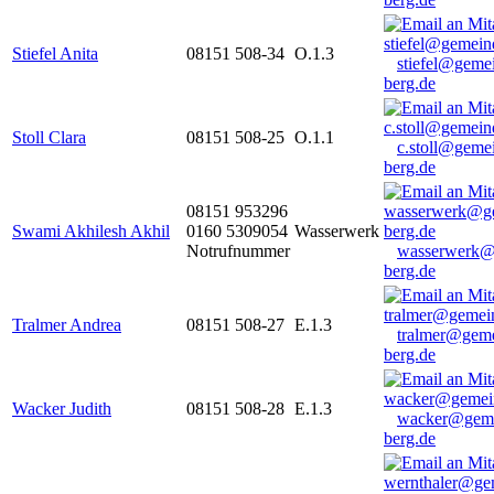
Stiefel Anita
08151 508-34
O.1.3
stiefel@geme
berg.de
Stoll Clara
08151 508-25
O.1.1
c.stoll@geme
berg.de
08151 953296
Swami Akhilesh Akhil
0160 5309054
Wasserwerk
Notrufnummer
wasserwerk@
berg.de
Tralmer Andrea
08151 508-27
E.1.3
tralmer@gem
berg.de
Wacker Judith
08151 508-28
E.1.3
wacker@geme
berg.de