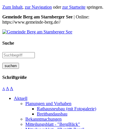
Zum Inhalt
,
zur Navigation
oder
zur Startseite
springen.
Gemeinde Berg am Starnberger See
| Online:
https://www.gemeinde-berg.de//
Suche
suchen
Schriftgröße
A
A
A
Aktuell
Planungen und Vorhaben
Rathausneubau (mit Fotogalerie)
Breitbandausbau
Bekanntmachungen
Mitteilungsblatt - "BergBlick"