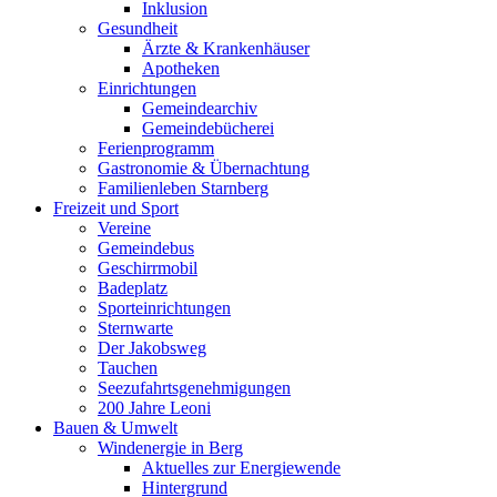
Inklusion
Gesundheit
Ärzte & Krankenhäuser
Apotheken
Einrichtungen
Gemeindearchiv
Gemeindebücherei
Ferienprogramm
Gastronomie & Übernachtung
Familienleben Starnberg
Freizeit und Sport
Vereine
Gemeindebus
Geschirrmobil
Badeplatz
Sporteinrichtungen
Sternwarte
Der Jakobsweg
Tauchen
Seezufahrtsgenehmigungen
200 Jahre Leoni
Bauen & Umwelt
Windenergie in Berg
Aktuelles zur Energiewende
Hintergrund