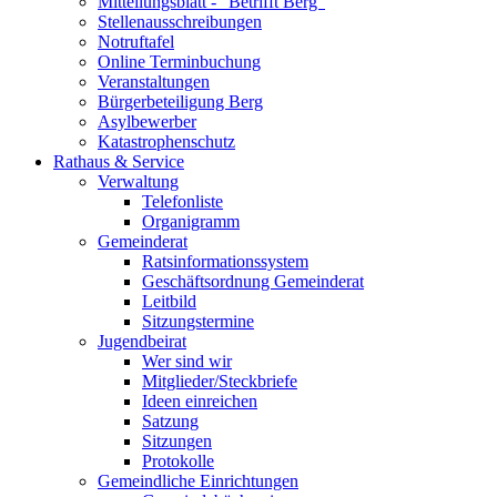
Mitteilungsblatt - "Betrifft Berg"
Stellenausschreibungen
Notruftafel
Online Terminbuchung
Veranstaltungen
Bürgerbeteiligung Berg
Asylbewerber
Katastrophenschutz
Rathaus & Service
Verwaltung
Telefonliste
Organigramm
Gemeinderat
Ratsinformationssystem
Geschäftsordnung Gemeinderat
Leitbild
Sitzungstermine
Jugendbeirat
Wer sind wir
Mitglieder/Steckbriefe
Ideen einreichen
Satzung
Sitzungen
Protokolle
Gemeindliche Einrichtungen