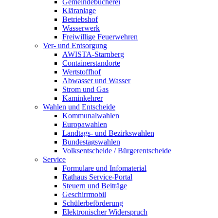
Gemeindebücherei
Kläranlage
Betriebshof
Wasserwerk
Freiwillige Feuerwehren
Ver- und Entsorgung
AWISTA-Starnberg
Containerstandorte
Wertstoffhof
Abwasser und Wasser
Strom und Gas
Kaminkehrer
Wahlen und Entscheide
Kommunalwahlen
Europawahlen
Landtags- und Bezirkswahlen
Bundestagswahlen
Volksentscheide / Bürgerentscheide
Service
Formulare und Infomaterial
Rathaus Service-Portal
Steuern und Beiträge
Geschirrmobil
Schülerbeförderung
Elektronischer Widerspruch