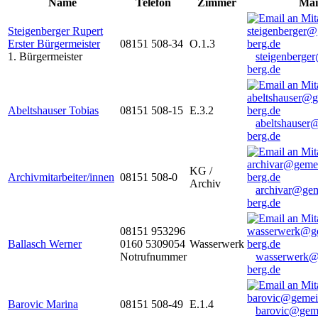
Name
Telefon
Zimmer
Mai
Steigenberger Rupert
Erster Bürgermeister
08151 508-34
O.1.3
1. Bürgermeister
steigenberge
berg.de
Abeltshauser Tobias
08151 508-15
E.3.2
abeltshauser
berg.de
KG /
Archivmitarbeiter/innen
08151 508-0
Archiv
archivar@gem
berg.de
08151 953296
Ballasch Werner
0160 5309054
Wasserwerk
Notrufnummer
wasserwerk@
berg.de
Barovic Marina
08151 508-49
E.1.4
barovic@gem