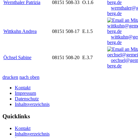
Wernthaler Patrizia
08151 508-33
O.1.6
wernthaler@
berg.de
Wittkuhn Andrea
08151 508-17
E.1.5
wittkuhn@ge
berg.de
Öchsel Sabine
08151 508-20
E.3.7
oechsel@gem
berg.de
drucken
nach oben
Kontakt
Impressum
Datenschutz
Inhaltsverzeichnis
Quicklinks
Kontakt
Inhaltsverzeichnis