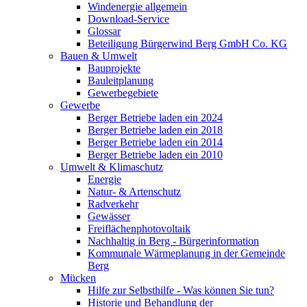
Windenergie allgemein
Download-Service
Glossar
Beteiligung Bürgerwind Berg GmbH Co. KG
Bauen & Umwelt
Bauprojekte
Bauleitplanung
Gewerbegebiete
Gewerbe
Berger Betriebe laden ein 2024
Berger Betriebe laden ein 2018
Berger Betriebe laden ein 2014
Berger Betriebe laden ein 2010
Umwelt & Klimaschutz
Energie
Natur- & Artenschutz
Radverkehr
Gewässer
Freiflächenphotovoltaik
Nachhaltig in Berg - Bürgerinformation
Kommunale Wärmeplanung in der Gemeinde
Berg
Mücken
Hilfe zur Selbsthilfe - Was können Sie tun?
Historie und Behandlung der