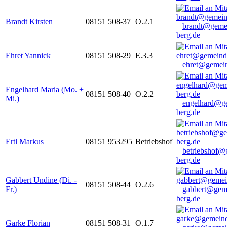
Brandt Kirsten
08151 508-37
O.2.1
brandt@geme
berg.de
Ehret Yannick
08151 508-29
E.3.3
ehret@gemein
Engelhard Maria (Mo. +
08151 508-40
O.2.2
Mi.)
engelhard@g
berg.de
Ertl Markus
08151 953295
Betriebshof
betriebshof@
berg.de
Gabbert Undine (Di. -
08151 508-44
O.2.6
Fr.)
gabbert@gem
berg.de
Garke Florian
08151 508-31
O.1.7