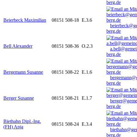
berg.de
Beierbeck Maximilian
08151 508-18
E.3.6
beierbeck@g
berg.de
Bell Alexander
08151 508-36
O.2.3
a.bell@gemei
berg.de
Bergemann Susanne
08151 508-22
E.1.6
bergemann@g
berg.de
Berger Susanne
08151 508-21
E.1.7
berger@geme
berg.de
Biethahn Dipl.-Ing.
08151 508-24
E.3.4
(FH) Anja
biethahn@ge
berg.de