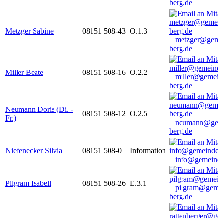
berg.de
Metzger Sabine
08151 508-43
O.1.3
metzger@gem
berg.de
Miller Beate
08151 508-16
O.2.2
miller@gemei
berg.de
Neumann Doris (Di. -
08151 508-12
O.2.5
Fr.)
neumann@ge
berg.de
Niefenecker Silvia
08151 508-0
Information
info@gemeind
Pilgram Isabell
08151 508-26
E.3.1
pilgram@gem
berg.de