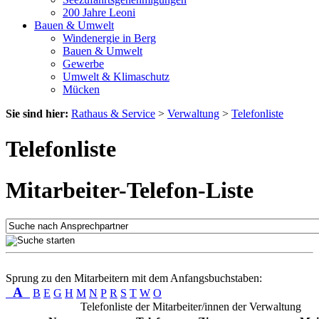
200 Jahre Leoni
Bauen & Umwelt
Windenergie in Berg
Bauen & Umwelt
Gewerbe
Umwelt & Klimaschutz
Mücken
Sie sind hier:
Rathaus & Service
>
Verwaltung
>
Telefonliste
Telefonliste
Mitarbeiter-Telefon-Liste
Sprung zu den Mitarbeitern mit dem Anfangsbuchstaben:
A
B
E
G
H
M
N
P
R
S
T
W
O
Telefonliste der Mitarbeiter/innen der Verwaltung