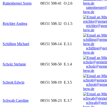
Rattenberger Sonja
08151 508-41
O.2.6
rattenberger
berg.de
Reichler Andrea
08151 508-32
O.1.5
reichler@gem
berg.de
Schilling Michael
08151 508-14
E.3.1
schilling@ge
berg.de
Scholz Stefanie
08151 508-50
E.1.4
scholz@geme
berg.de
Schrott Edwin
08151 508-19
E.3.5
schrott@geme
berg.de
Schwab Caroline
08151 508-23
E.3.7
schwab@gem
berg.de