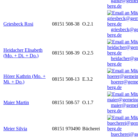
garke@gemei
berg.de
Griesbeck Rosi
08151 508-38
O.2.1
griesbeck@g
berg.de
Heidacher Elisabeth
08151 508-39
O.2.5
(Mo. + Di. + Do.)
heidacher@g
berg.de
Hörer Kathrin (Mo. +
08151 508-13
E.3.2
Mi. + Do.)
hoerer@geme
berg.de
Maier Martin
08151 508-57
O.1.7
maier@gemei
berg.de
Meier Silvia
08151 970490
Bücherei
buecherei@g