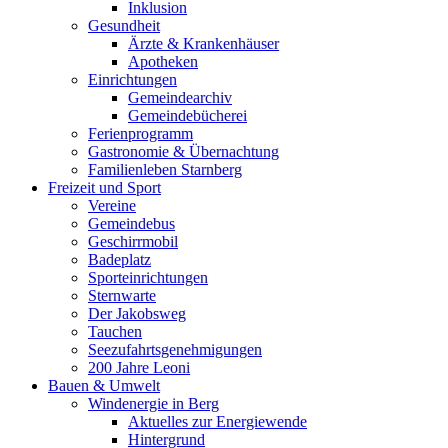
Inklusion
Gesundheit
Ärzte & Krankenhäuser
Apotheken
Einrichtungen
Gemeindearchiv
Gemeindebücherei
Ferienprogramm
Gastronomie & Übernachtung
Familienleben Starnberg
Freizeit und Sport
Vereine
Gemeindebus
Geschirrmobil
Badeplatz
Sporteinrichtungen
Sternwarte
Der Jakobsweg
Tauchen
Seezufahrtsgenehmigungen
200 Jahre Leoni
Bauen & Umwelt
Windenergie in Berg
Aktuelles zur Energiewende
Hintergrund