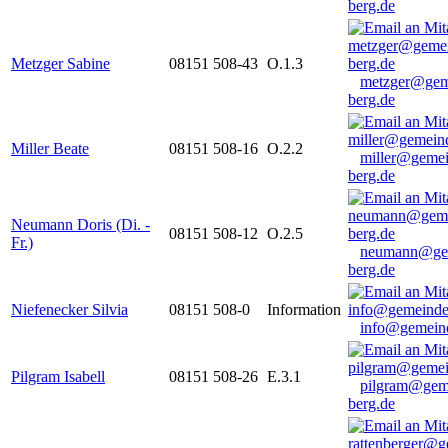
berg.de
Metzger Sabine
08151 508-43
O.1.3
metzger@gem
berg.de
Miller Beate
08151 508-16
O.2.2
miller@gemei
berg.de
Neumann Doris (Di. -
08151 508-12
O.2.5
Fr.)
neumann@ge
berg.de
Niefenecker Silvia
08151 508-0
Information
info@gemeind
Pilgram Isabell
08151 508-26
E.3.1
pilgram@gem
berg.de