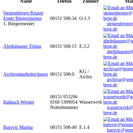
Name
Telefon
Zimmer
Mai
Steigenberger Rupert
Erster Bürgermeister
08151 508-34
O.1.3
1. Bürgermeister
steigenberge
berg.de
Abeltshauser Tobias
08151 508-15
E.3.2
abeltshauser
berg.de
KG /
Archivmitarbeiter/innen
08151 508-0
Archiv
archivar@gem
berg.de
08151 953296
Ballasch Werner
0160 5309054
Wasserwerk
Notrufnummer
wasserwerk@
berg.de
Barovic Marina
08151 508-49
E.1.4
barovic@gem