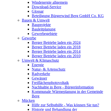
Windenergie allgemein
Download-Service
Glossar
Beteiligung Bürgerwind Berg GmbH Co. KG
Bauen & Umwelt
Bauprojekte
Bauleitplanung
Gewerbegebiete
Gewerbe
Berger Betriebe laden ein 2024
Berger Betriebe laden ein 2018
Berger Betriebe laden ein 2014
Berger Betriebe laden ein 2010
Umwelt & Klimaschutz
Energie
Natur- & Artenschutz
Radverkehr
Gewässer
Freiflächenphotovoltaik
Nachhaltig in Berg - Bürgerinformation
Kommunale Wärmeplanung in der Gemeinde
Berg
Mücken
Hilfe zur Selbsthilfe - Was können Sie tun?
Historie und Behandlung der