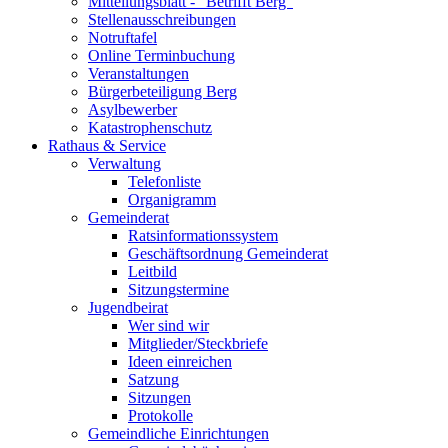
Mitteilungsblatt - "Betrifft Berg"
Stellenausschreibungen
Notruftafel
Online Terminbuchung
Veranstaltungen
Bürgerbeteiligung Berg
Asylbewerber
Katastrophenschutz
Rathaus & Service
Verwaltung
Telefonliste
Organigramm
Gemeinderat
Ratsinformationssystem
Geschäftsordnung Gemeinderat
Leitbild
Sitzungstermine
Jugendbeirat
Wer sind wir
Mitglieder/Steckbriefe
Ideen einreichen
Satzung
Sitzungen
Protokolle
Gemeindliche Einrichtungen