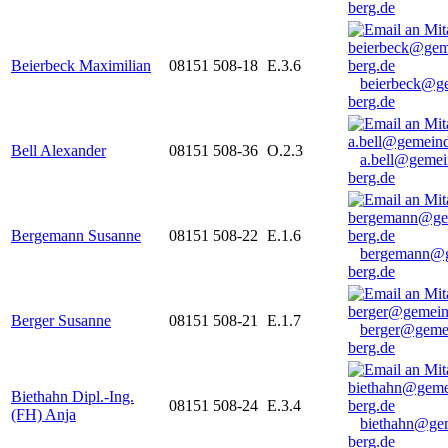
berg.de
Beierbeck Maximilian
08151 508-18
E.3.6
beierbeck@g
berg.de
Bell Alexander
08151 508-36
O.2.3
a.bell@gemei
berg.de
Bergemann Susanne
08151 508-22
E.1.6
bergemann@g
berg.de
Berger Susanne
08151 508-21
E.1.7
berger@geme
berg.de
Biethahn Dipl.-Ing.
08151 508-24
E.3.4
(FH) Anja
biethahn@ge
berg.de