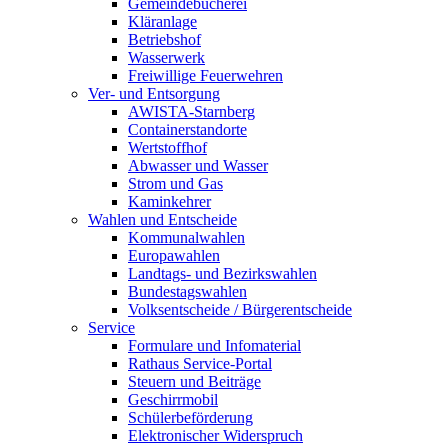
Gemeindebücherei
Kläranlage
Betriebshof
Wasserwerk
Freiwillige Feuerwehren
Ver- und Entsorgung
AWISTA-Starnberg
Containerstandorte
Wertstoffhof
Abwasser und Wasser
Strom und Gas
Kaminkehrer
Wahlen und Entscheide
Kommunalwahlen
Europawahlen
Landtags- und Bezirkswahlen
Bundestagswahlen
Volksentscheide / Bürgerentscheide
Service
Formulare und Infomaterial
Rathaus Service-Portal
Steuern und Beiträge
Geschirrmobil
Schülerbeförderung
Elektronischer Widerspruch