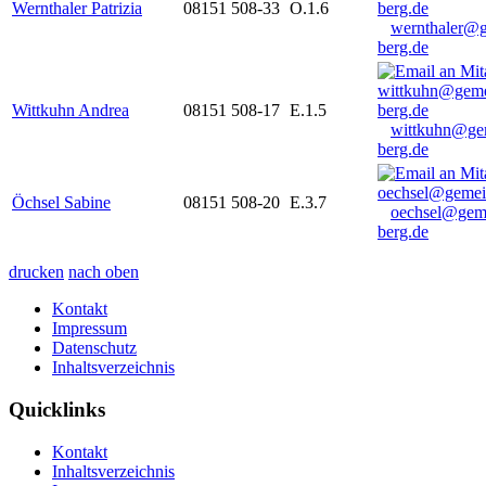
Wernthaler Patrizia
08151 508-33
O.1.6
wernthaler@
berg.de
Wittkuhn Andrea
08151 508-17
E.1.5
wittkuhn@ge
berg.de
Öchsel Sabine
08151 508-20
E.3.7
oechsel@gem
berg.de
drucken
nach oben
Kontakt
Impressum
Datenschutz
Inhaltsverzeichnis
Quicklinks
Kontakt
Inhaltsverzeichnis