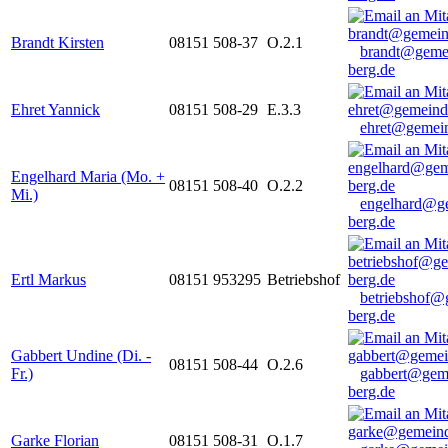
Brandt Kirsten
08151 508-37
O.2.1
brandt@geme
berg.de
Ehret Yannick
08151 508-29
E.3.3
ehret@gemein
Engelhard Maria (Mo. +
08151 508-40
O.2.2
Mi.)
engelhard@g
berg.de
Ertl Markus
08151 953295
Betriebshof
betriebshof@
berg.de
Gabbert Undine (Di. -
08151 508-44
O.2.6
Fr.)
gabbert@gem
berg.de
Garke Florian
08151 508-31
O.1.7