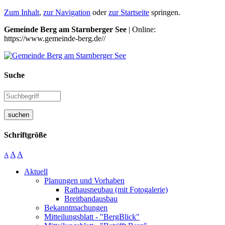
Zum Inhalt
,
zur Navigation
oder
zur Startseite
springen.
Gemeinde Berg am Starnberger See
| Online:
https://www.gemeinde-berg.de//
Suche
suchen
Schriftgröße
A
A
A
Aktuell
Planungen und Vorhaben
Rathausneubau (mit Fotogalerie)
Breitbandausbau
Bekanntmachungen
Mitteilungsblatt - "BergBlick"