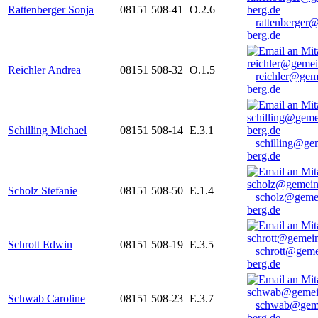
Rattenberger Sonja
08151 508-41
O.2.6
rattenberger
berg.de
Reichler Andrea
08151 508-32
O.1.5
reichler@gem
berg.de
Schilling Michael
08151 508-14
E.3.1
schilling@ge
berg.de
Scholz Stefanie
08151 508-50
E.1.4
scholz@geme
berg.de
Schrott Edwin
08151 508-19
E.3.5
schrott@geme
berg.de
Schwab Caroline
08151 508-23
E.3.7
schwab@gem
berg.de