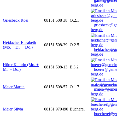
garke@gemei
berg.de
Griesbeck Rosi
08151 508-38
O.2.1
griesbeck@g
berg.de
Heidacher Elisabeth
08151 508-39
O.2.5
(Mo. + Di. + Do.)
heidacher@g
berg.de
Hörer Kathrin (Mo. +
08151 508-13
E.3.2
Mi. + Do.)
hoerer@geme
berg.de
Maier Martin
08151 508-57
O.1.7
maier@gemei
berg.de
Meier Silvia
08151 970490
Bücherei
buecherei@g