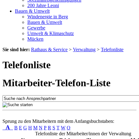
200 Jahre Leoni
Bauen & Umwelt
Windenergie in Berg
Bauen & Umwelt
Gewerbe
Umwelt & Klimaschutz
Mücken
Sie sind hier:
Rathaus & Service
>
Verwaltung
>
Telefonliste
Telefonliste
Mitarbeiter-Telefon-Liste
Sprung zu den Mitarbeitern mit dem Anfangsbuchstaben:
A
B
E
G
H
M
N
P
R
S
T
W
O
Telefonliste der Mitarbeiter/innen der Verwaltung