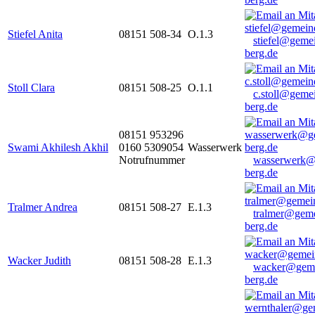
Stiefel Anita
08151 508-34
O.1.3
stiefel@geme
berg.de
Stoll Clara
08151 508-25
O.1.1
c.stoll@geme
berg.de
08151 953296
Swami Akhilesh Akhil
0160 5309054
Wasserwerk
Notrufnummer
wasserwerk@
berg.de
Tralmer Andrea
08151 508-27
E.1.3
tralmer@gem
berg.de
Wacker Judith
08151 508-28
E.1.3
wacker@geme
berg.de