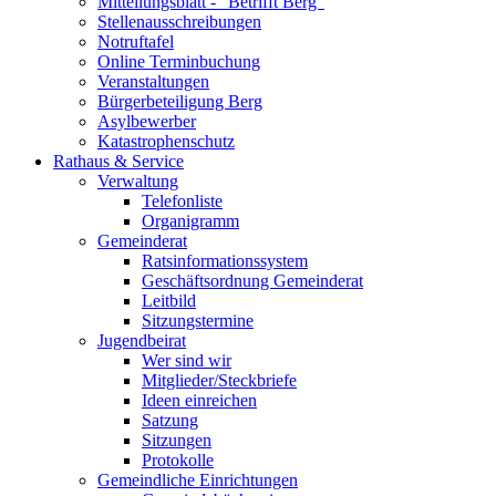
Mitteilungsblatt - "Betrifft Berg"
Stellenausschreibungen
Notruftafel
Online Terminbuchung
Veranstaltungen
Bürgerbeteiligung Berg
Asylbewerber
Katastrophenschutz
Rathaus & Service
Verwaltung
Telefonliste
Organigramm
Gemeinderat
Ratsinformationssystem
Geschäftsordnung Gemeinderat
Leitbild
Sitzungstermine
Jugendbeirat
Wer sind wir
Mitglieder/Steckbriefe
Ideen einreichen
Satzung
Sitzungen
Protokolle
Gemeindliche Einrichtungen