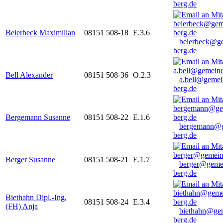
berg.de
Beierbeck Maximilian
08151 508-18
E.3.6
beierbeck@g
berg.de
Bell Alexander
08151 508-36
O.2.3
a.bell@gemei
berg.de
Bergemann Susanne
08151 508-22
E.1.6
bergemann@g
berg.de
Berger Susanne
08151 508-21
E.1.7
berger@geme
berg.de
Biethahn Dipl.-Ing.
08151 508-24
E.3.4
(FH) Anja
biethahn@ge
berg.de