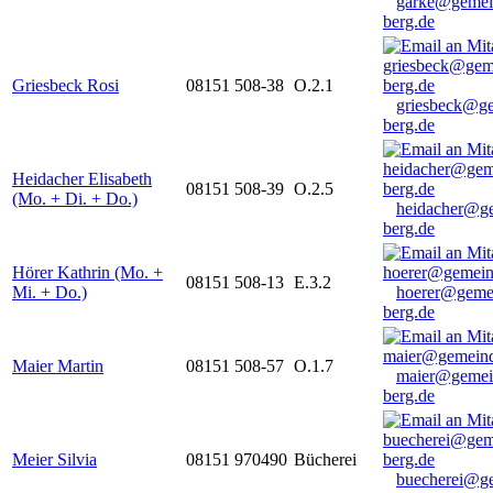
garke@gemei
berg.de
Griesbeck Rosi
08151 508-38
O.2.1
griesbeck@g
berg.de
Heidacher Elisabeth
08151 508-39
O.2.5
(Mo. + Di. + Do.)
heidacher@g
berg.de
Hörer Kathrin (Mo. +
08151 508-13
E.3.2
Mi. + Do.)
hoerer@geme
berg.de
Maier Martin
08151 508-57
O.1.7
maier@gemei
berg.de
Meier Silvia
08151 970490
Bücherei
buecherei@g