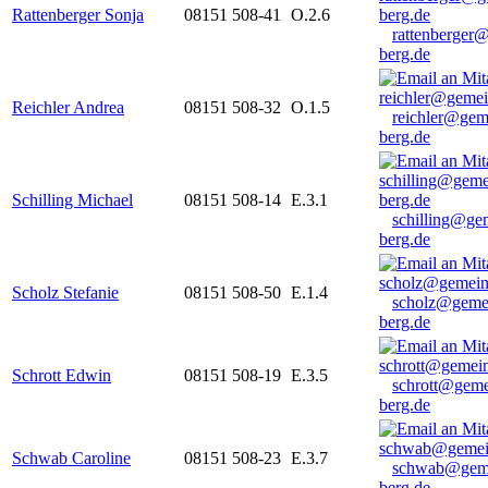
Rattenberger Sonja
08151 508-41
O.2.6
rattenberger
berg.de
Reichler Andrea
08151 508-32
O.1.5
reichler@gem
berg.de
Schilling Michael
08151 508-14
E.3.1
schilling@ge
berg.de
Scholz Stefanie
08151 508-50
E.1.4
scholz@geme
berg.de
Schrott Edwin
08151 508-19
E.3.5
schrott@geme
berg.de
Schwab Caroline
08151 508-23
E.3.7
schwab@gem
berg.de