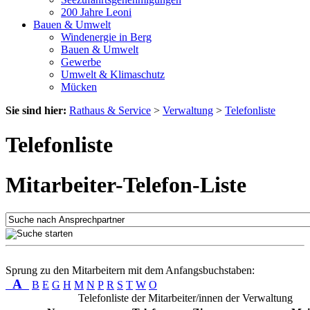
200 Jahre Leoni
Bauen & Umwelt
Windenergie in Berg
Bauen & Umwelt
Gewerbe
Umwelt & Klimaschutz
Mücken
Sie sind hier:
Rathaus & Service
>
Verwaltung
>
Telefonliste
Telefonliste
Mitarbeiter-Telefon-Liste
Sprung zu den Mitarbeitern mit dem Anfangsbuchstaben:
A
B
E
G
H
M
N
P
R
S
T
W
O
Telefonliste der Mitarbeiter/innen der Verwaltung