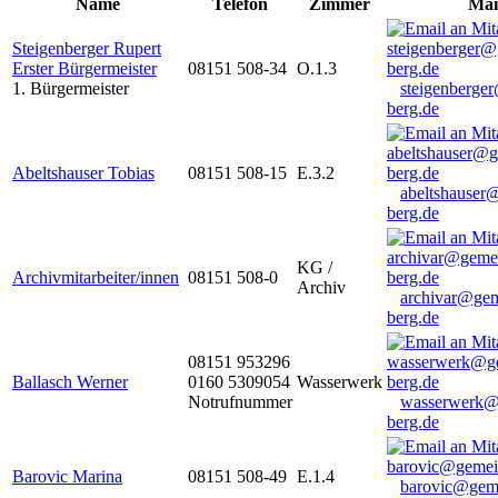
Name
Telefon
Zimmer
Mai
Steigenberger Rupert
Erster Bürgermeister
08151 508-34
O.1.3
1. Bürgermeister
steigenberge
berg.de
Abeltshauser Tobias
08151 508-15
E.3.2
abeltshauser
berg.de
KG /
Archivmitarbeiter/innen
08151 508-0
Archiv
archivar@gem
berg.de
08151 953296
Ballasch Werner
0160 5309054
Wasserwerk
Notrufnummer
wasserwerk@
berg.de
Barovic Marina
08151 508-49
E.1.4
barovic@gem