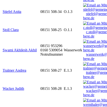
Stiefel Anita
08151 508-34
O.1.3
stiefel@geme
berg.de
Stoll Clara
08151 508-25
O.1.1
c.stoll@geme
berg.de
08151 953296
Swami Akhilesh Akhil
0160 5309054
Wasserwerk
Notrufnummer
wasserwerk@
berg.de
Tralmer Andrea
08151 508-27
E.1.3
tralmer@gem
berg.de
Wacker Judith
08151 508-28
E.1.3
wacker@geme
berg.de