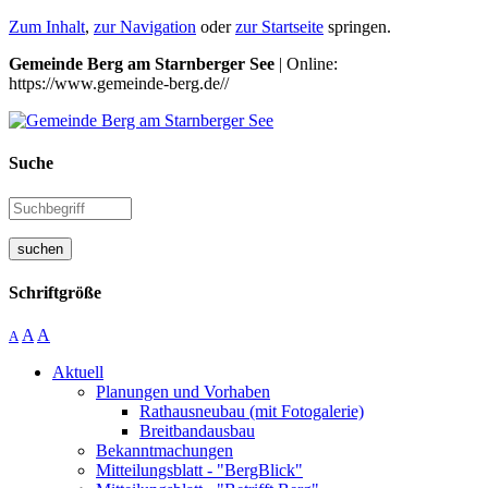
Zum Inhalt
,
zur Navigation
oder
zur Startseite
springen.
Gemeinde Berg am Starnberger See
| Online:
https://www.gemeinde-berg.de//
Suche
suchen
Schriftgröße
A
A
A
Aktuell
Planungen und Vorhaben
Rathausneubau (mit Fotogalerie)
Breitbandausbau
Bekanntmachungen
Mitteilungsblatt - "BergBlick"