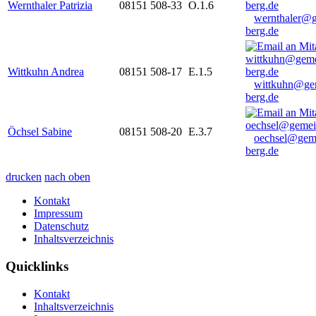
Wernthaler Patrizia
08151 508-33
O.1.6
wernthaler@
berg.de
Wittkuhn Andrea
08151 508-17
E.1.5
wittkuhn@ge
berg.de
Öchsel Sabine
08151 508-20
E.3.7
oechsel@gem
berg.de
drucken
nach oben
Kontakt
Impressum
Datenschutz
Inhaltsverzeichnis
Quicklinks
Kontakt
Inhaltsverzeichnis