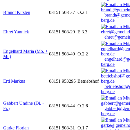
Brandt Kirsten
08151 508-37
O.2.1
brandt@geme
berg.de
Ehret Yannick
08151 508-29
E.3.3
ehret@gemein
Engelhard Maria (Mo. +
08151 508-40
O.2.2
Mi.)
engelhard@g
berg.de
Ertl Markus
08151 953295
Betriebshof
betriebshof@
berg.de
Gabbert Undine (Di. -
08151 508-44
O.2.6
Fr.)
gabbert@gem
berg.de
Garke Florian
08151 508-31
O.1.7