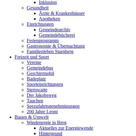
Inklusion
Gesundheit
Ärzte & Krankenhäuser
Apotheken
Einrichtungen
Gemeindearchiv
Gemeindebücherei
Ferienprogramm
Gastronomie & Übernachtung
Familienleben Starnberg
Freizeit und Sport
Vereine
Gemeindebus
Geschirrmobil
Badeplatz
Sporteinrichtungen
Sternwarte
Der Jakobsweg
Tauchen
Seezufahrtsgenehmigungen
200 Jahre Leoni
Bauen & Umwelt
Windenergie in Berg
Aktuelles zur Energiewende
Hintergrund