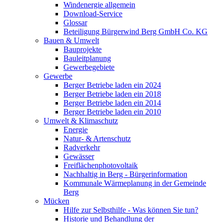
Windenergie allgemein
Download-Service
Glossar
Beteiligung Bürgerwind Berg GmbH Co. KG
Bauen & Umwelt
Bauprojekte
Bauleitplanung
Gewerbegebiete
Gewerbe
Berger Betriebe laden ein 2024
Berger Betriebe laden ein 2018
Berger Betriebe laden ein 2014
Berger Betriebe laden ein 2010
Umwelt & Klimaschutz
Energie
Natur- & Artenschutz
Radverkehr
Gewässer
Freiflächenphotovoltaik
Nachhaltig in Berg - Bürgerinformation
Kommunale Wärmeplanung in der Gemeinde
Berg
Mücken
Hilfe zur Selbsthilfe - Was können Sie tun?
Historie und Behandlung der