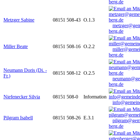
berg.de
Metzger Sabine
08151 508-43
O.1.3
metzger@gem
berg.de
Miller Beate
08151 508-16
O.2.2
miller@gemei
berg.de
Neumann Doris (Di. -
08151 508-12
O.2.5
Fr.)
neumann@ge
berg.de
Niefenecker Silvia
08151 508-0
Information
info@gemeind
Pilgram Isabell
08151 508-26
E.3.1
pilgram@gem
berg.de