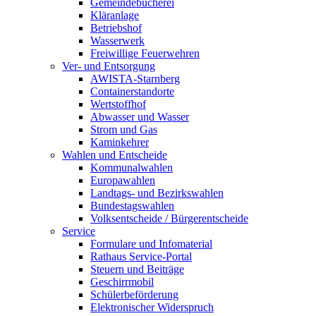
Gemeindebücherei
Kläranlage
Betriebshof
Wasserwerk
Freiwillige Feuerwehren
Ver- und Entsorgung
AWISTA-Starnberg
Containerstandorte
Wertstoffhof
Abwasser und Wasser
Strom und Gas
Kaminkehrer
Wahlen und Entscheide
Kommunalwahlen
Europawahlen
Landtags- und Bezirkswahlen
Bundestagswahlen
Volksentscheide / Bürgerentscheide
Service
Formulare und Infomaterial
Rathaus Service-Portal
Steuern und Beiträge
Geschirrmobil
Schülerbeförderung
Elektronischer Widerspruch