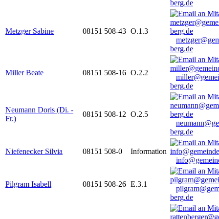
berg.de
Metzger Sabine
08151 508-43
O.1.3
metzger@gem
berg.de
Miller Beate
08151 508-16
O.2.2
miller@gemei
berg.de
Neumann Doris (Di. -
08151 508-12
O.2.5
Fr.)
neumann@ge
berg.de
Niefenecker Silvia
08151 508-0
Information
info@gemeind
Pilgram Isabell
08151 508-26
E.3.1
pilgram@gem
berg.de