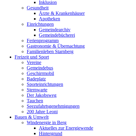
Inklusion
Gesundheit
Ärzte & Krankenhäuser
Apotheken
Einrichtungen
Gemeindearchiv
Gemeindebücherei
Ferienprogramm
Gastronomie & Übernachtung
Familienleben Starnberg
Freizeit und Sport
Vereine
Gemeindebus
Geschirrmobil
Badeplatz
Sporteinrichtungen
Sternwarte
Der Jakobsweg
Tauchen
Seezufahrtsgenehmigungen
200 Jahre Leoni
Bauen & Umwelt
Windenergie in Berg
Aktuelles zur Energiewende
Hintergrund