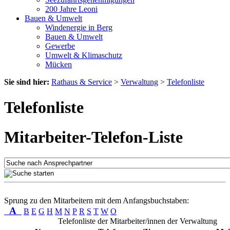
200 Jahre Leoni
Bauen & Umwelt
Windenergie in Berg
Bauen & Umwelt
Gewerbe
Umwelt & Klimaschutz
Mücken
Sie sind hier:
Rathaus & Service
>
Verwaltung
>
Telefonliste
Telefonliste
Mitarbeiter-Telefon-Liste
Sprung zu den Mitarbeitern mit dem Anfangsbuchstaben:
A
B
E
G
H
M
N
P
R
S
T
W
O
Telefonliste der Mitarbeiter/innen der Verwaltung