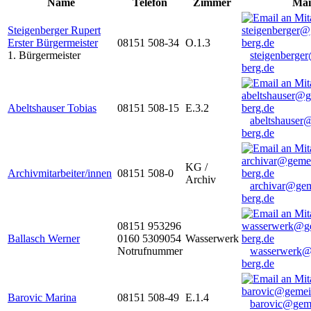
Name
Telefon
Zimmer
Mai
Steigenberger Rupert
Erster Bürgermeister
08151 508-34
O.1.3
1. Bürgermeister
steigenberge
berg.de
Abeltshauser Tobias
08151 508-15
E.3.2
abeltshauser
berg.de
KG /
Archivmitarbeiter/innen
08151 508-0
Archiv
archivar@gem
berg.de
08151 953296
Ballasch Werner
0160 5309054
Wasserwerk
Notrufnummer
wasserwerk@
berg.de
Barovic Marina
08151 508-49
E.1.4
barovic@gem