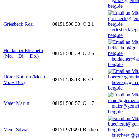
garke@gemei
berg.de
Griesbeck Rosi
08151 508-38
O.2.1
griesbeck@g
berg.de
Heidacher Elisabeth
08151 508-39
O.2.5
(Mo. + Di. + Do.)
heidacher@g
berg.de
Hörer Kathrin (Mo. +
08151 508-13
E.3.2
Mi. + Do.)
hoerer@geme
berg.de
Maier Martin
08151 508-57
O.1.7
maier@gemei
berg.de
Meier Silvia
08151 970490
Bücherei
buecherei@g