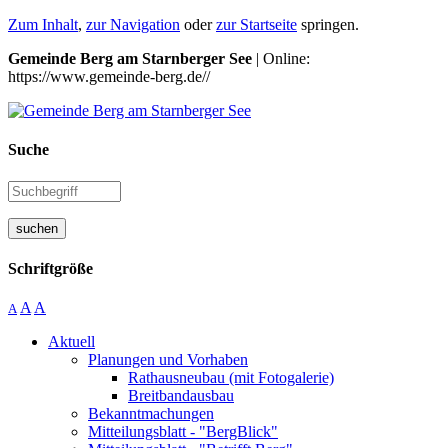
Zum Inhalt
,
zur Navigation
oder
zur Startseite
springen.
Gemeinde Berg am Starnberger See
| Online:
https://www.gemeinde-berg.de//
Suche
suchen
Schriftgröße
A
A
A
Aktuell
Planungen und Vorhaben
Rathausneubau (mit Fotogalerie)
Breitbandausbau
Bekanntmachungen
Mitteilungsblatt - "BergBlick"