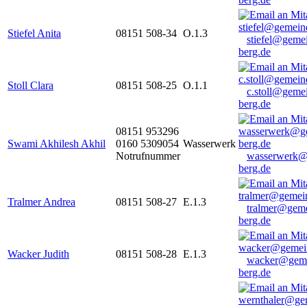
Stiefel Anita
08151 508-34
O.1.3
stiefel@geme
berg.de
Stoll Clara
08151 508-25
O.1.1
c.stoll@geme
berg.de
08151 953296
Swami Akhilesh Akhil
0160 5309054
Wasserwerk
Notrufnummer
wasserwerk@
berg.de
Tralmer Andrea
08151 508-27
E.1.3
tralmer@gem
berg.de
Wacker Judith
08151 508-28
E.1.3
wacker@geme
berg.de