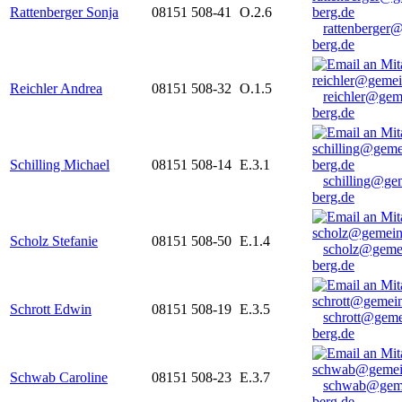
Rattenberger Sonja
08151 508-41
O.2.6
rattenberger
berg.de
Reichler Andrea
08151 508-32
O.1.5
reichler@gem
berg.de
Schilling Michael
08151 508-14
E.3.1
schilling@ge
berg.de
Scholz Stefanie
08151 508-50
E.1.4
scholz@geme
berg.de
Schrott Edwin
08151 508-19
E.3.5
schrott@geme
berg.de
Schwab Caroline
08151 508-23
E.3.7
schwab@gem
berg.de