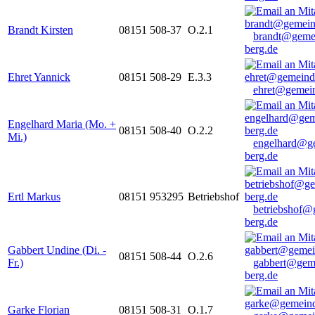
Brandt Kirsten
08151 508-37
O.2.1
brandt@geme
berg.de
Ehret Yannick
08151 508-29
E.3.3
ehret@gemein
Engelhard Maria (Mo. +
08151 508-40
O.2.2
Mi.)
engelhard@g
berg.de
Ertl Markus
08151 953295
Betriebshof
betriebshof@
berg.de
Gabbert Undine (Di. -
08151 508-44
O.2.6
Fr.)
gabbert@gem
berg.de
Garke Florian
08151 508-31
O.1.7