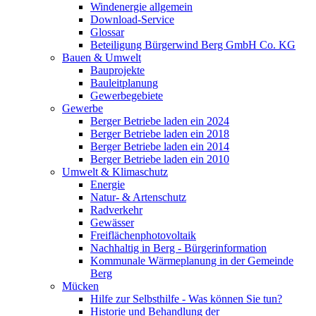
Windenergie allgemein
Download-Service
Glossar
Beteiligung Bürgerwind Berg GmbH Co. KG
Bauen & Umwelt
Bauprojekte
Bauleitplanung
Gewerbegebiete
Gewerbe
Berger Betriebe laden ein 2024
Berger Betriebe laden ein 2018
Berger Betriebe laden ein 2014
Berger Betriebe laden ein 2010
Umwelt & Klimaschutz
Energie
Natur- & Artenschutz
Radverkehr
Gewässer
Freiflächenphotovoltaik
Nachhaltig in Berg - Bürgerinformation
Kommunale Wärmeplanung in der Gemeinde
Berg
Mücken
Hilfe zur Selbsthilfe - Was können Sie tun?
Historie und Behandlung der