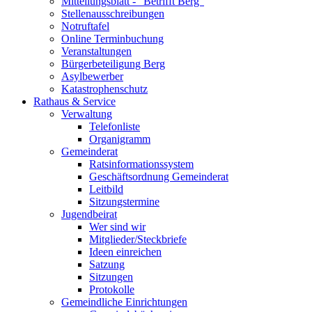
Mitteilungsblatt - "Betrifft Berg"
Stellenausschreibungen
Notruftafel
Online Terminbuchung
Veranstaltungen
Bürgerbeteiligung Berg
Asylbewerber
Katastrophenschutz
Rathaus & Service
Verwaltung
Telefonliste
Organigramm
Gemeinderat
Ratsinformationssystem
Geschäftsordnung Gemeinderat
Leitbild
Sitzungstermine
Jugendbeirat
Wer sind wir
Mitglieder/Steckbriefe
Ideen einreichen
Satzung
Sitzungen
Protokolle
Gemeindliche Einrichtungen