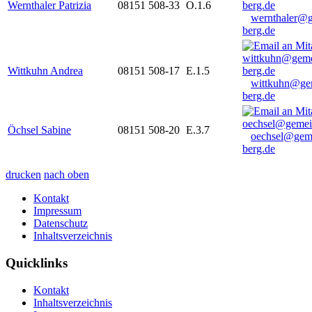
Wernthaler Patrizia
08151 508-33
O.1.6
wernthaler@
berg.de
Wittkuhn Andrea
08151 508-17
E.1.5
wittkuhn@ge
berg.de
Öchsel Sabine
08151 508-20
E.3.7
oechsel@gem
berg.de
drucken
nach oben
Kontakt
Impressum
Datenschutz
Inhaltsverzeichnis
Quicklinks
Kontakt
Inhaltsverzeichnis