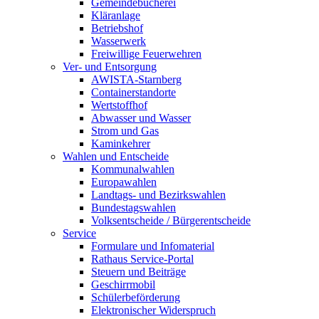
Gemeindebücherei
Kläranlage
Betriebshof
Wasserwerk
Freiwillige Feuerwehren
Ver- und Entsorgung
AWISTA-Starnberg
Containerstandorte
Wertstoffhof
Abwasser und Wasser
Strom und Gas
Kaminkehrer
Wahlen und Entscheide
Kommunalwahlen
Europawahlen
Landtags- und Bezirkswahlen
Bundestagswahlen
Volksentscheide / Bürgerentscheide
Service
Formulare und Infomaterial
Rathaus Service-Portal
Steuern und Beiträge
Geschirrmobil
Schülerbeförderung
Elektronischer Widerspruch