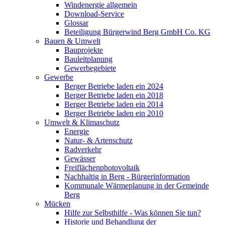
Windenergie allgemein
Download-Service
Glossar
Beteiligung Bürgerwind Berg GmbH Co. KG
Bauen & Umwelt
Bauprojekte
Bauleitplanung
Gewerbegebiete
Gewerbe
Berger Betriebe laden ein 2024
Berger Betriebe laden ein 2018
Berger Betriebe laden ein 2014
Berger Betriebe laden ein 2010
Umwelt & Klimaschutz
Energie
Natur- & Artenschutz
Radverkehr
Gewässer
Freiflächenphotovoltaik
Nachhaltig in Berg - Bürgerinformation
Kommunale Wärmeplanung in der Gemeinde
Berg
Mücken
Hilfe zur Selbsthilfe - Was können Sie tun?
Historie und Behandlung der