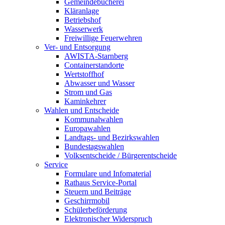
Gemeindebücherei
Kläranlage
Betriebshof
Wasserwerk
Freiwillige Feuerwehren
Ver- und Entsorgung
AWISTA-Starnberg
Containerstandorte
Wertstoffhof
Abwasser und Wasser
Strom und Gas
Kaminkehrer
Wahlen und Entscheide
Kommunalwahlen
Europawahlen
Landtags- und Bezirkswahlen
Bundestagswahlen
Volksentscheide / Bürgerentscheide
Service
Formulare und Infomaterial
Rathaus Service-Portal
Steuern und Beiträge
Geschirrmobil
Schülerbeförderung
Elektronischer Widerspruch