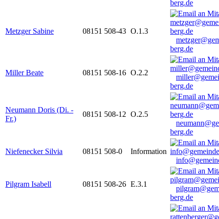
berg.de
Metzger Sabine
08151 508-43
O.1.3
metzger@gem
berg.de
Miller Beate
08151 508-16
O.2.2
miller@gemei
berg.de
Neumann Doris (Di. -
08151 508-12
O.2.5
Fr.)
neumann@ge
berg.de
Niefenecker Silvia
08151 508-0
Information
info@gemeind
Pilgram Isabell
08151 508-26
E.3.1
pilgram@gem
berg.de