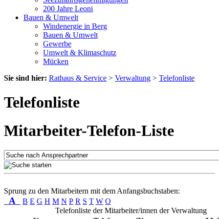
200 Jahre Leoni
Bauen & Umwelt
Windenergie in Berg
Bauen & Umwelt
Gewerbe
Umwelt & Klimaschutz
Mücken
Sie sind hier:
Rathaus & Service
>
Verwaltung
>
Telefonliste
Telefonliste
Mitarbeiter-Telefon-Liste
Sprung zu den Mitarbeitern mit dem Anfangsbuchstaben:
A
B
E
G
H
M
N
P
R
S
T
W
O
Telefonliste der Mitarbeiter/innen der Verwaltung