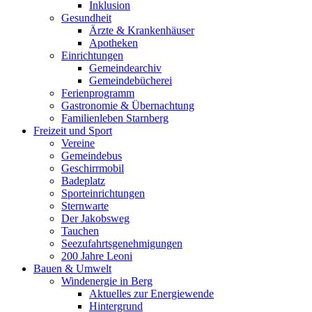
Inklusion
Gesundheit
Ärzte & Krankenhäuser
Apotheken
Einrichtungen
Gemeindearchiv
Gemeindebücherei
Ferienprogramm
Gastronomie & Übernachtung
Familienleben Starnberg
Freizeit und Sport
Vereine
Gemeindebus
Geschirrmobil
Badeplatz
Sporteinrichtungen
Sternwarte
Der Jakobsweg
Tauchen
Seezufahrtsgenehmigungen
200 Jahre Leoni
Bauen & Umwelt
Windenergie in Berg
Aktuelles zur Energiewende
Hintergrund