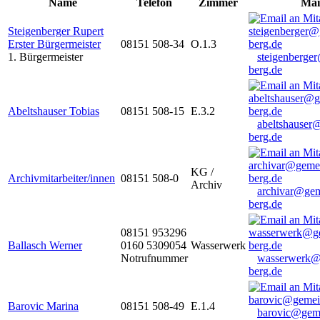
Name
Telefon
Zimmer
Mai
Steigenberger Rupert
Erster Bürgermeister
08151 508-34
O.1.3
1. Bürgermeister
steigenberge
berg.de
Abeltshauser Tobias
08151 508-15
E.3.2
abeltshauser
berg.de
KG /
Archivmitarbeiter/innen
08151 508-0
Archiv
archivar@gem
berg.de
08151 953296
Ballasch Werner
0160 5309054
Wasserwerk
Notrufnummer
wasserwerk@
berg.de
Barovic Marina
08151 508-49
E.1.4
barovic@gem