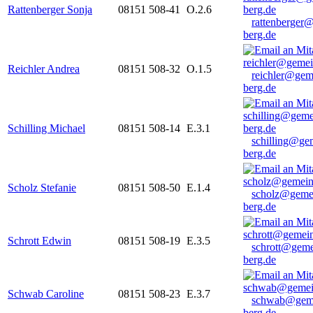
Rattenberger Sonja
08151 508-41
O.2.6
rattenberger
berg.de
Reichler Andrea
08151 508-32
O.1.5
reichler@gem
berg.de
Schilling Michael
08151 508-14
E.3.1
schilling@ge
berg.de
Scholz Stefanie
08151 508-50
E.1.4
scholz@geme
berg.de
Schrott Edwin
08151 508-19
E.3.5
schrott@geme
berg.de
Schwab Caroline
08151 508-23
E.3.7
schwab@gem
berg.de