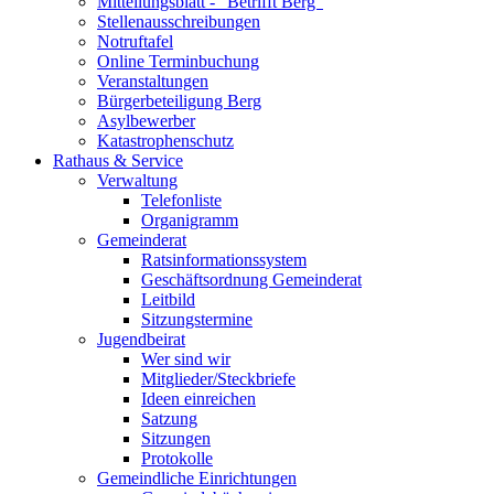
Mitteilungsblatt - "Betrifft Berg"
Stellenausschreibungen
Notruftafel
Online Terminbuchung
Veranstaltungen
Bürgerbeteiligung Berg
Asylbewerber
Katastrophenschutz
Rathaus & Service
Verwaltung
Telefonliste
Organigramm
Gemeinderat
Ratsinformationssystem
Geschäftsordnung Gemeinderat
Leitbild
Sitzungstermine
Jugendbeirat
Wer sind wir
Mitglieder/Steckbriefe
Ideen einreichen
Satzung
Sitzungen
Protokolle
Gemeindliche Einrichtungen