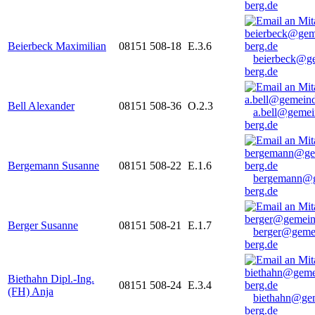
berg.de
Beierbeck Maximilian
08151 508-18
E.3.6
beierbeck@g
berg.de
Bell Alexander
08151 508-36
O.2.3
a.bell@gemei
berg.de
Bergemann Susanne
08151 508-22
E.1.6
bergemann@g
berg.de
Berger Susanne
08151 508-21
E.1.7
berger@geme
berg.de
Biethahn Dipl.-Ing.
08151 508-24
E.3.4
(FH) Anja
biethahn@ge
berg.de