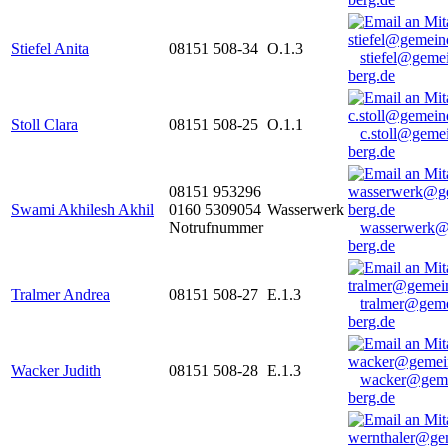
Stiefel Anita
08151 508-34
O.1.3
stiefel@geme
berg.de
Stoll Clara
08151 508-25
O.1.1
c.stoll@geme
berg.de
08151 953296
Swami Akhilesh Akhil
0160 5309054
Wasserwerk
Notrufnummer
wasserwerk@
berg.de
Tralmer Andrea
08151 508-27
E.1.3
tralmer@gem
berg.de
Wacker Judith
08151 508-28
E.1.3
wacker@geme
berg.de