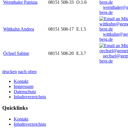
Wernthaler Patrizia
08151 508-33
O.1.6
wernthaler@
berg.de
Wittkuhn Andrea
08151 508-17
E.1.5
wittkuhn@ge
berg.de
Öchsel Sabine
08151 508-20
E.3.7
oechsel@gem
berg.de
drucken
nach oben
Kontakt
Impressum
Datenschutz
Inhaltsverzeichnis
Quicklinks
Kontakt
Inhaltsverzeichnis