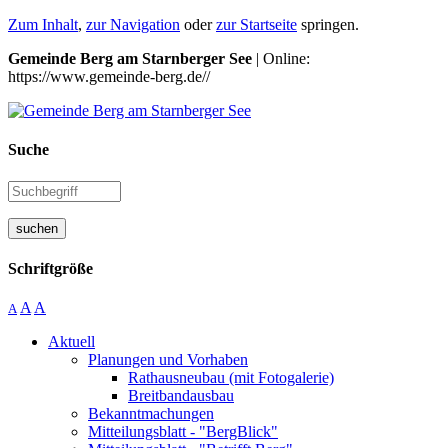
Zum Inhalt
,
zur Navigation
oder
zur Startseite
springen.
Gemeinde Berg am Starnberger See
| Online:
https://www.gemeinde-berg.de//
Suche
suchen
Schriftgröße
A
A
A
Aktuell
Planungen und Vorhaben
Rathausneubau (mit Fotogalerie)
Breitbandausbau
Bekanntmachungen
Mitteilungsblatt - "BergBlick"