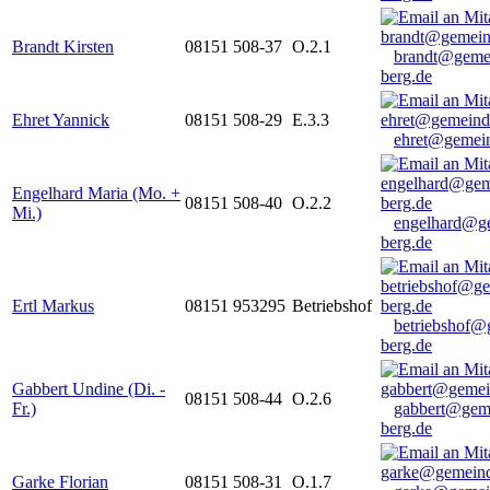
Brandt Kirsten
08151 508-37
O.2.1
brandt@geme
berg.de
Ehret Yannick
08151 508-29
E.3.3
ehret@gemein
Engelhard Maria (Mo. +
08151 508-40
O.2.2
Mi.)
engelhard@g
berg.de
Ertl Markus
08151 953295
Betriebshof
betriebshof@
berg.de
Gabbert Undine (Di. -
08151 508-44
O.2.6
Fr.)
gabbert@gem
berg.de
Garke Florian
08151 508-31
O.1.7