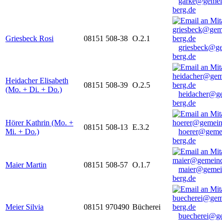
garke@gemei
berg.de
Griesbeck Rosi
08151 508-38
O.2.1
griesbeck@g
berg.de
Heidacher Elisabeth
08151 508-39
O.2.5
(Mo. + Di. + Do.)
heidacher@g
berg.de
Hörer Kathrin (Mo. +
08151 508-13
E.3.2
Mi. + Do.)
hoerer@geme
berg.de
Maier Martin
08151 508-57
O.1.7
maier@gemei
berg.de
Meier Silvia
08151 970490
Bücherei
buecherei@g