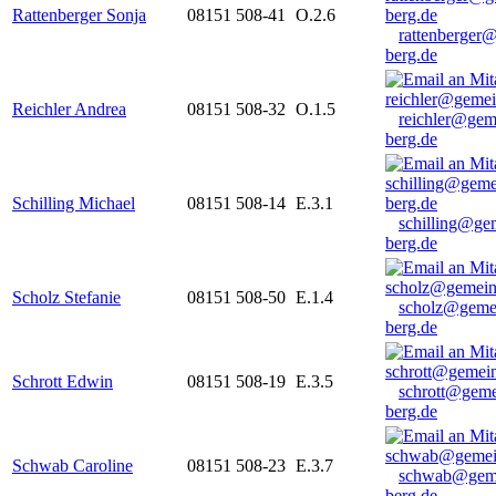
Rattenberger Sonja
08151 508-41
O.2.6
rattenberger
berg.de
Reichler Andrea
08151 508-32
O.1.5
reichler@gem
berg.de
Schilling Michael
08151 508-14
E.3.1
schilling@ge
berg.de
Scholz Stefanie
08151 508-50
E.1.4
scholz@geme
berg.de
Schrott Edwin
08151 508-19
E.3.5
schrott@geme
berg.de
Schwab Caroline
08151 508-23
E.3.7
schwab@gem
berg.de