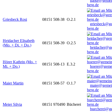
garke@gemei
berg.de
Griesbeck Rosi
08151 508-38
O.2.1
griesbeck@g
berg.de
Heidacher Elisabeth
08151 508-39
O.2.5
(Mo. + Di. + Do.)
heidacher@g
berg.de
Hörer Kathrin (Mo. +
08151 508-13
E.3.2
Mi. + Do.)
hoerer@geme
berg.de
Maier Martin
08151 508-57
O.1.7
maier@gemei
berg.de
Meier Silvia
08151 970490
Bücherei
buecherei@g