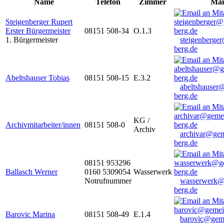
Name
Telefon
Zimmer
Mai
Steigenberger Rupert
Erster Bürgermeister
08151 508-34
O.1.3
1. Bürgermeister
steigenberge
berg.de
Abeltshauser Tobias
08151 508-15
E.3.2
abeltshauser
berg.de
KG /
Archivmitarbeiter/innen
08151 508-0
Archiv
archivar@gem
berg.de
08151 953296
Ballasch Werner
0160 5309054
Wasserwerk
Notrufnummer
wasserwerk@
berg.de
Barovic Marina
08151 508-49
E.1.4
barovic@gem