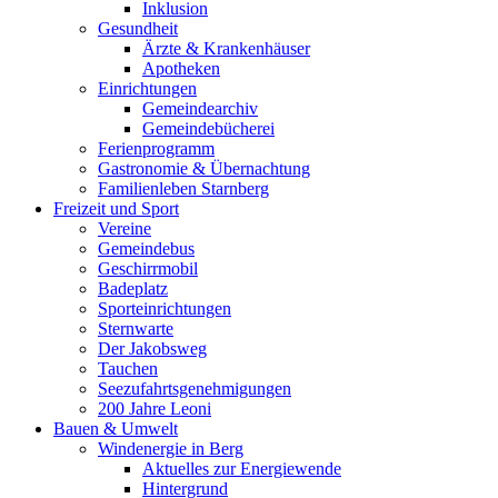
Inklusion
Gesundheit
Ärzte & Krankenhäuser
Apotheken
Einrichtungen
Gemeindearchiv
Gemeindebücherei
Ferienprogramm
Gastronomie & Übernachtung
Familienleben Starnberg
Freizeit und Sport
Vereine
Gemeindebus
Geschirrmobil
Badeplatz
Sporteinrichtungen
Sternwarte
Der Jakobsweg
Tauchen
Seezufahrtsgenehmigungen
200 Jahre Leoni
Bauen & Umwelt
Windenergie in Berg
Aktuelles zur Energiewende
Hintergrund