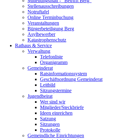
Mitteilungsblatt - "Betrifft Berg"
Stellenausschreibungen
Notruftafel
Online Terminbuchung
Veranstaltungen
Bürgerbeteiligung Berg
Asylbewerber
Katastrophenschutz
Rathaus & Service
Verwaltung
Telefonliste
Organigramm
Gemeinderat
Ratsinformationssystem
Geschäftsordnung Gemeinderat
Leitbild
Sitzungstermine
Jugendbeirat
Wer sind wir
Mitglieder/Steckbriefe
Ideen einreichen
Satzung
Sitzungen
Protokolle
Gemeindliche Einrichtungen