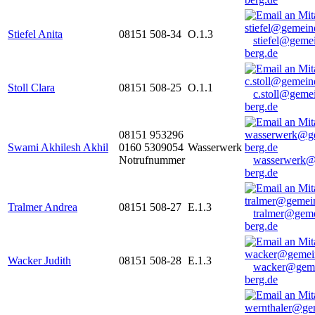
Stiefel Anita
08151 508-34
O.1.3
stiefel@geme
berg.de
Stoll Clara
08151 508-25
O.1.1
c.stoll@geme
berg.de
08151 953296
Swami Akhilesh Akhil
0160 5309054
Wasserwerk
Notrufnummer
wasserwerk@
berg.de
Tralmer Andrea
08151 508-27
E.1.3
tralmer@gem
berg.de
Wacker Judith
08151 508-28
E.1.3
wacker@geme
berg.de