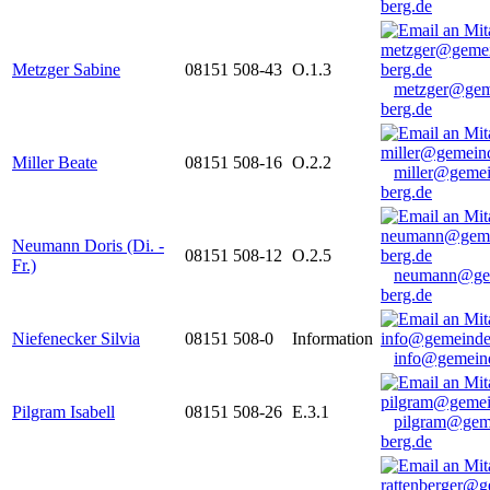
berg.de
Metzger Sabine
08151 508-43
O.1.3
metzger@gem
berg.de
Miller Beate
08151 508-16
O.2.2
miller@gemei
berg.de
Neumann Doris (Di. -
08151 508-12
O.2.5
Fr.)
neumann@ge
berg.de
Niefenecker Silvia
08151 508-0
Information
info@gemeind
Pilgram Isabell
08151 508-26
E.3.1
pilgram@gem
berg.de