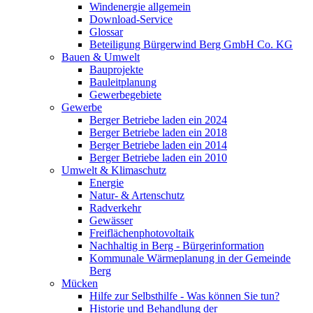
Windenergie allgemein
Download-Service
Glossar
Beteiligung Bürgerwind Berg GmbH Co. KG
Bauen & Umwelt
Bauprojekte
Bauleitplanung
Gewerbegebiete
Gewerbe
Berger Betriebe laden ein 2024
Berger Betriebe laden ein 2018
Berger Betriebe laden ein 2014
Berger Betriebe laden ein 2010
Umwelt & Klimaschutz
Energie
Natur- & Artenschutz
Radverkehr
Gewässer
Freiflächenphotovoltaik
Nachhaltig in Berg - Bürgerinformation
Kommunale Wärmeplanung in der Gemeinde
Berg
Mücken
Hilfe zur Selbsthilfe - Was können Sie tun?
Historie und Behandlung der