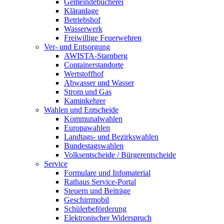
Gemeindebücherei
Kläranlage
Betriebshof
Wasserwerk
Freiwillige Feuerwehren
Ver- und Entsorgung
AWISTA-Starnberg
Containerstandorte
Wertstoffhof
Abwasser und Wasser
Strom und Gas
Kaminkehrer
Wahlen und Entscheide
Kommunalwahlen
Europawahlen
Landtags- und Bezirkswahlen
Bundestagswahlen
Volksentscheide / Bürgerentscheide
Service
Formulare und Infomaterial
Rathaus Service-Portal
Steuern und Beiträge
Geschirrmobil
Schülerbeförderung
Elektronischer Widerspruch