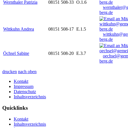
Wernthaler Patrizia
08151 508-33
O.1.6
wernthaler@
berg.de
Wittkuhn Andrea
08151 508-17
E.1.5
wittkuhn@ge
berg.de
Öchsel Sabine
08151 508-20
E.3.7
oechsel@gem
berg.de
drucken
nach oben
Kontakt
Impressum
Datenschutz
Inhaltsverzeichnis
Quicklinks
Kontakt
Inhaltsverzeichnis