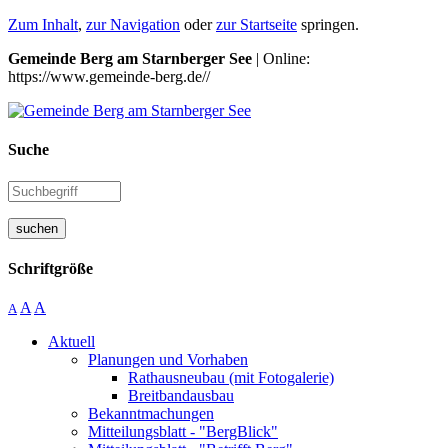
Zum Inhalt
,
zur Navigation
oder
zur Startseite
springen.
Gemeinde Berg am Starnberger See
| Online:
https://www.gemeinde-berg.de//
Suche
suchen
Schriftgröße
A
A
A
Aktuell
Planungen und Vorhaben
Rathausneubau (mit Fotogalerie)
Breitbandausbau
Bekanntmachungen
Mitteilungsblatt - "BergBlick"