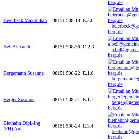
berg.de
Beierbeck Maximilian
08151 508-18
E.3.6
beierbeck@g
berg.de
Bell Alexander
08151 508-36
O.2.3
a.bell@gemei
berg.de
Bergemann Susanne
08151 508-22
E.1.6
bergemann@g
berg.de
Berger Susanne
08151 508-21
E.1.7
berger@geme
berg.de
Biethahn Dipl.-Ing.
08151 508-24
E.3.4
(FH) Anja
biethahn@ge
berg.de