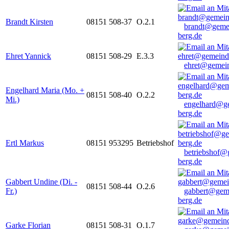
Brandt Kirsten
08151 508-37
O.2.1
brandt@geme
berg.de
Ehret Yannick
08151 508-29
E.3.3
ehret@gemein
Engelhard Maria (Mo. +
08151 508-40
O.2.2
Mi.)
engelhard@g
berg.de
Ertl Markus
08151 953295
Betriebshof
betriebshof@
berg.de
Gabbert Undine (Di. -
08151 508-44
O.2.6
Fr.)
gabbert@gem
berg.de
Garke Florian
08151 508-31
O.1.7