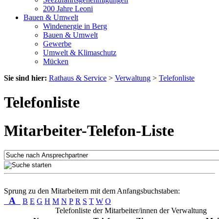
200 Jahre Leoni
Bauen & Umwelt
Windenergie in Berg
Bauen & Umwelt
Gewerbe
Umwelt & Klimaschutz
Mücken
Sie sind hier:
Rathaus & Service
>
Verwaltung
>
Telefonliste
Telefonliste
Mitarbeiter-Telefon-Liste
Sprung zu den Mitarbeitern mit dem Anfangsbuchstaben:
A
B
E
G
H
M
N
P
R
S
T
W
O
Telefonliste der Mitarbeiter/innen der Verwaltung