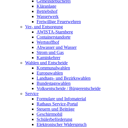
Gemeindebücherei
Kläranlage
Betriebshof
Wasserwerk
Freiwillige Feuerwehren
Ver- und Entsorgung
AWISTA-Starnberg
Containerstandorte
Wertstoffhof
Abwasser und Wasser
Strom und Gas
Kaminkehrer
Wahlen und Entscheide
Kommunalwahlen
Europawahlen
Landtags- und Bezirkswahlen
Bundestagswahlen
Volksentscheide / Bürgerentscheide
Service
Formulare und Infomaterial
Rathaus Service-Portal
Steuern und Beiträge
Geschirrmobil
Schülerbeförderung
Elektronischer Widerspruch