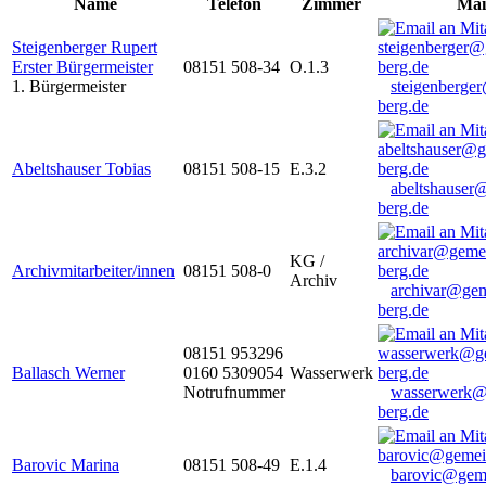
Name
Telefon
Zimmer
Mai
Steigenberger Rupert
Erster Bürgermeister
08151 508-34
O.1.3
1. Bürgermeister
steigenberge
berg.de
Abeltshauser Tobias
08151 508-15
E.3.2
abeltshauser
berg.de
KG /
Archivmitarbeiter/innen
08151 508-0
Archiv
archivar@gem
berg.de
08151 953296
Ballasch Werner
0160 5309054
Wasserwerk
Notrufnummer
wasserwerk@
berg.de
Barovic Marina
08151 508-49
E.1.4
barovic@gem