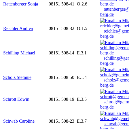
Rattenberger Sonja
08151 508-41
O.2.6
rattenberger
berg.de
Reichler Andrea
08151 508-32
O.1.5
reichler@gem
berg.de
Schilling Michael
08151 508-14
E.3.1
schilling@ge
berg.de
Scholz Stefanie
08151 508-50
E.1.4
scholz@geme
berg.de
Schrott Edwin
08151 508-19
E.3.5
schrott@geme
berg.de
Schwab Caroline
08151 508-23
E.3.7
schwab@gem
berg.de