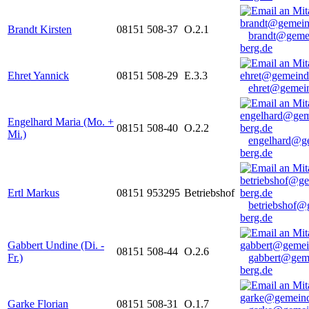
Brandt Kirsten
08151 508-37
O.2.1
brandt@geme
berg.de
Ehret Yannick
08151 508-29
E.3.3
ehret@gemein
Engelhard Maria (Mo. +
08151 508-40
O.2.2
Mi.)
engelhard@g
berg.de
Ertl Markus
08151 953295
Betriebshof
betriebshof@
berg.de
Gabbert Undine (Di. -
08151 508-44
O.2.6
Fr.)
gabbert@gem
berg.de
Garke Florian
08151 508-31
O.1.7