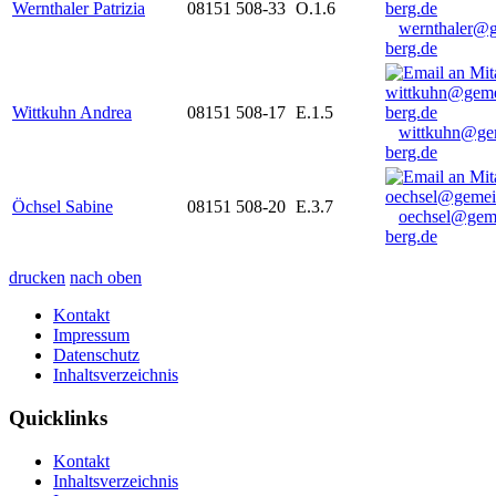
Wernthaler Patrizia
08151 508-33
O.1.6
wernthaler@
berg.de
Wittkuhn Andrea
08151 508-17
E.1.5
wittkuhn@ge
berg.de
Öchsel Sabine
08151 508-20
E.3.7
oechsel@gem
berg.de
drucken
nach oben
Kontakt
Impressum
Datenschutz
Inhaltsverzeichnis
Quicklinks
Kontakt
Inhaltsverzeichnis