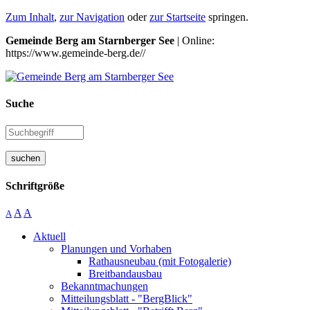
Zum Inhalt
,
zur Navigation
oder
zur Startseite
springen.
Gemeinde Berg am Starnberger See
| Online:
https://www.gemeinde-berg.de//
Suche
suchen
Schriftgröße
A
A
A
Aktuell
Planungen und Vorhaben
Rathausneubau (mit Fotogalerie)
Breitbandausbau
Bekanntmachungen
Mitteilungsblatt - "BergBlick"