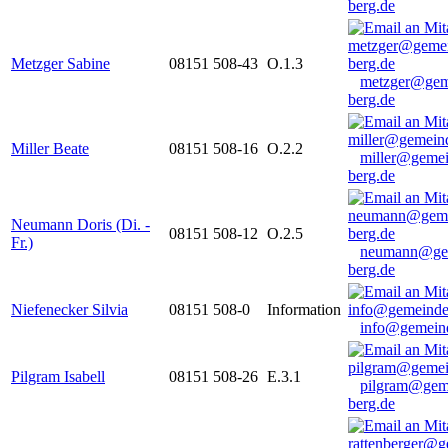
berg.de
Metzger Sabine
08151 508-43
O.1.3
metzger@gem
berg.de
Miller Beate
08151 508-16
O.2.2
miller@gemei
berg.de
Neumann Doris (Di. -
08151 508-12
O.2.5
Fr.)
neumann@ge
berg.de
Niefenecker Silvia
08151 508-0
Information
info@gemeind
Pilgram Isabell
08151 508-26
E.3.1
pilgram@gem
berg.de