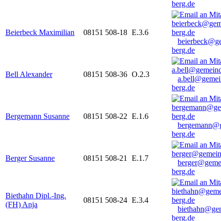
berg.de
Beierbeck Maximilian
08151 508-18
E.3.6
beierbeck@g
berg.de
Bell Alexander
08151 508-36
O.2.3
a.bell@gemei
berg.de
Bergemann Susanne
08151 508-22
E.1.6
bergemann@g
berg.de
Berger Susanne
08151 508-21
E.1.7
berger@geme
berg.de
Biethahn Dipl.-Ing.
08151 508-24
E.3.4
(FH) Anja
biethahn@ge
berg.de