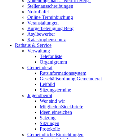
Mitteilungsblatt - "Betrifft Berg"
Stellenausschreibungen
Notruftafel
Online Terminbuchung
Veranstaltungen
Bürgerbeteiligung Berg
Asylbewerber
Katastrophenschutz
Rathaus & Service
Verwaltung
Telefonliste
Organigramm
Gemeinderat
Ratsinformationssystem
Geschäftsordnung Gemeinderat
Leitbild
Sitzungstermine
Jugendbeirat
Wer sind wir
Mitglieder/Steckbriefe
Ideen einreichen
Satzung
Sitzungen
Protokolle
Gemeindliche Einrichtungen