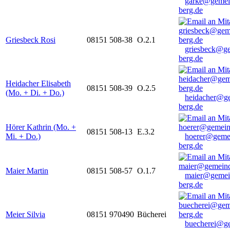
garke@gemei
berg.de
Griesbeck Rosi
08151 508-38
O.2.1
griesbeck@g
berg.de
Heidacher Elisabeth
08151 508-39
O.2.5
(Mo. + Di. + Do.)
heidacher@g
berg.de
Hörer Kathrin (Mo. +
08151 508-13
E.3.2
Mi. + Do.)
hoerer@geme
berg.de
Maier Martin
08151 508-57
O.1.7
maier@gemei
berg.de
Meier Silvia
08151 970490
Bücherei
buecherei@g