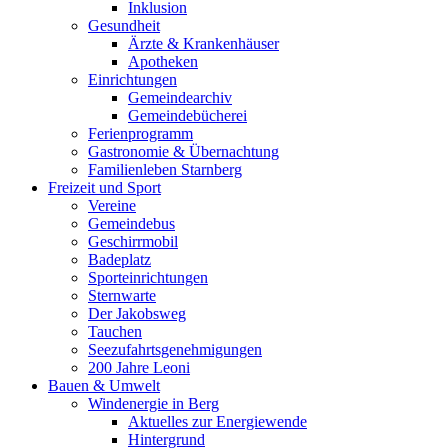
Inklusion
Gesundheit
Ärzte & Krankenhäuser
Apotheken
Einrichtungen
Gemeindearchiv
Gemeindebücherei
Ferienprogramm
Gastronomie & Übernachtung
Familienleben Starnberg
Freizeit und Sport
Vereine
Gemeindebus
Geschirrmobil
Badeplatz
Sporteinrichtungen
Sternwarte
Der Jakobsweg
Tauchen
Seezufahrtsgenehmigungen
200 Jahre Leoni
Bauen & Umwelt
Windenergie in Berg
Aktuelles zur Energiewende
Hintergrund