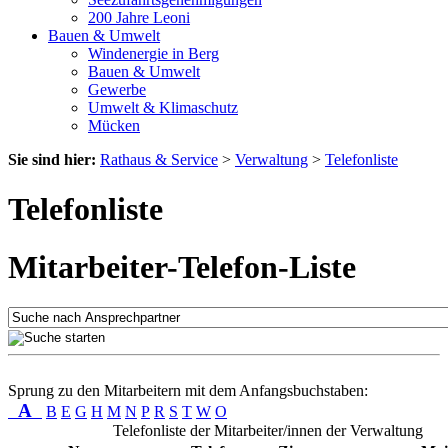
200 Jahre Leoni
Bauen & Umwelt
Windenergie in Berg
Bauen & Umwelt
Gewerbe
Umwelt & Klimaschutz
Mücken
Sie sind hier:
Rathaus & Service
>
Verwaltung
>
Telefonliste
Telefonliste
Mitarbeiter-Telefon-Liste
Sprung zu den Mitarbeitern mit dem Anfangsbuchstaben:
A
B
E
G
H
M
N
P
R
S
T
W
O
Telefonliste der Mitarbeiter/innen der Verwaltung