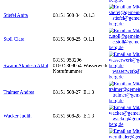
Stiefel Anita
08151 508-34
O.1.3
stiefel@geme
berg.de
Stoll Clara
08151 508-25
O.1.1
c.stoll@geme
berg.de
08151 953296
Swami Akhilesh Akhil
0160 5309054
Wasserwerk
Notrufnummer
wasserwerk@
berg.de
Tralmer Andrea
08151 508-27
E.1.3
tralmer@gem
berg.de
Wacker Judith
08151 508-28
E.1.3
wacker@geme
berg.de