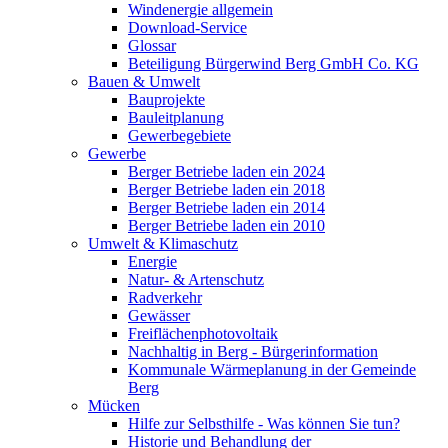
Windenergie allgemein
Download-Service
Glossar
Beteiligung Bürgerwind Berg GmbH Co. KG
Bauen & Umwelt
Bauprojekte
Bauleitplanung
Gewerbegebiete
Gewerbe
Berger Betriebe laden ein 2024
Berger Betriebe laden ein 2018
Berger Betriebe laden ein 2014
Berger Betriebe laden ein 2010
Umwelt & Klimaschutz
Energie
Natur- & Artenschutz
Radverkehr
Gewässer
Freiflächenphotovoltaik
Nachhaltig in Berg - Bürgerinformation
Kommunale Wärmeplanung in der Gemeinde
Berg
Mücken
Hilfe zur Selbsthilfe - Was können Sie tun?
Historie und Behandlung der