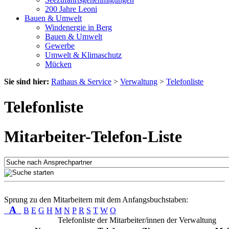
200 Jahre Leoni
Bauen & Umwelt
Windenergie in Berg
Bauen & Umwelt
Gewerbe
Umwelt & Klimaschutz
Mücken
Sie sind hier:
Rathaus & Service
>
Verwaltung
>
Telefonliste
Telefonliste
Mitarbeiter-Telefon-Liste
Sprung zu den Mitarbeitern mit dem Anfangsbuchstaben:
A
B
E
G
H
M
N
P
R
S
T
W
O
Telefonliste der Mitarbeiter/innen der Verwaltung