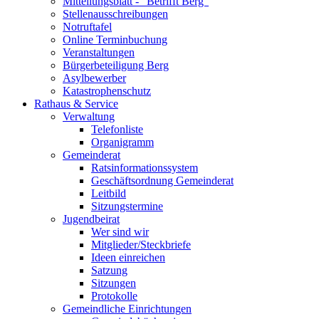
Mitteilungsblatt - "Betrifft Berg"
Stellenausschreibungen
Notruftafel
Online Terminbuchung
Veranstaltungen
Bürgerbeteiligung Berg
Asylbewerber
Katastrophenschutz
Rathaus & Service
Verwaltung
Telefonliste
Organigramm
Gemeinderat
Ratsinformationssystem
Geschäftsordnung Gemeinderat
Leitbild
Sitzungstermine
Jugendbeirat
Wer sind wir
Mitglieder/Steckbriefe
Ideen einreichen
Satzung
Sitzungen
Protokolle
Gemeindliche Einrichtungen