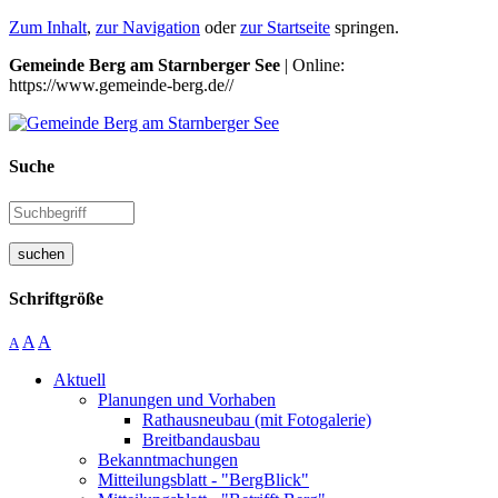
Zum Inhalt
,
zur Navigation
oder
zur Startseite
springen.
Gemeinde Berg am Starnberger See
| Online:
https://www.gemeinde-berg.de//
Suche
suchen
Schriftgröße
A
A
A
Aktuell
Planungen und Vorhaben
Rathausneubau (mit Fotogalerie)
Breitbandausbau
Bekanntmachungen
Mitteilungsblatt - "BergBlick"