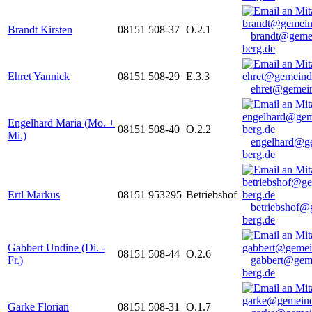
Brandt Kirsten
08151 508-37
O.2.1
brandt@geme
berg.de
Ehret Yannick
08151 508-29
E.3.3
ehret@gemein
Engelhard Maria (Mo. +
08151 508-40
O.2.2
Mi.)
engelhard@g
berg.de
Ertl Markus
08151 953295
Betriebshof
betriebshof@
berg.de
Gabbert Undine (Di. -
08151 508-44
O.2.6
Fr.)
gabbert@gem
berg.de
Garke Florian
08151 508-31
O.1.7