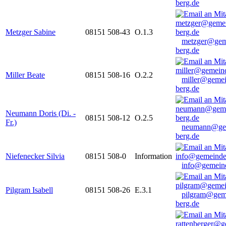
berg.de
Metzger Sabine
08151 508-43
O.1.3
metzger@gem
berg.de
Miller Beate
08151 508-16
O.2.2
miller@gemei
berg.de
Neumann Doris (Di. -
08151 508-12
O.2.5
Fr.)
neumann@ge
berg.de
Niefenecker Silvia
08151 508-0
Information
info@gemeind
Pilgram Isabell
08151 508-26
E.3.1
pilgram@gem
berg.de