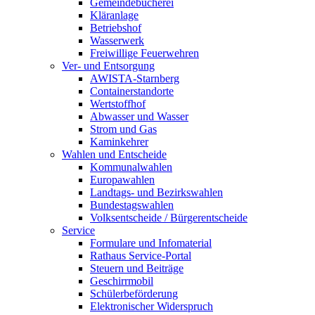
Gemeindebücherei
Kläranlage
Betriebshof
Wasserwerk
Freiwillige Feuerwehren
Ver- und Entsorgung
AWISTA-Starnberg
Containerstandorte
Wertstoffhof
Abwasser und Wasser
Strom und Gas
Kaminkehrer
Wahlen und Entscheide
Kommunalwahlen
Europawahlen
Landtags- und Bezirkswahlen
Bundestagswahlen
Volksentscheide / Bürgerentscheide
Service
Formulare und Infomaterial
Rathaus Service-Portal
Steuern und Beiträge
Geschirrmobil
Schülerbeförderung
Elektronischer Widerspruch