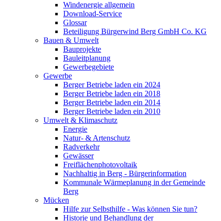
Windenergie allgemein
Download-Service
Glossar
Beteiligung Bürgerwind Berg GmbH Co. KG
Bauen & Umwelt
Bauprojekte
Bauleitplanung
Gewerbegebiete
Gewerbe
Berger Betriebe laden ein 2024
Berger Betriebe laden ein 2018
Berger Betriebe laden ein 2014
Berger Betriebe laden ein 2010
Umwelt & Klimaschutz
Energie
Natur- & Artenschutz
Radverkehr
Gewässer
Freiflächenphotovoltaik
Nachhaltig in Berg - Bürgerinformation
Kommunale Wärmeplanung in der Gemeinde
Berg
Mücken
Hilfe zur Selbsthilfe - Was können Sie tun?
Historie und Behandlung der