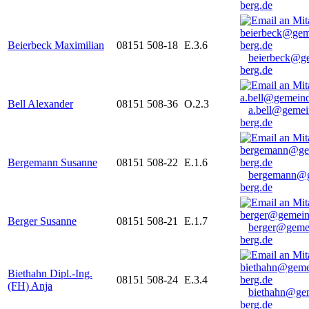
berg.de
Beierbeck Maximilian
08151 508-18
E.3.6
beierbeck@g
berg.de
Bell Alexander
08151 508-36
O.2.3
a.bell@gemei
berg.de
Bergemann Susanne
08151 508-22
E.1.6
bergemann@g
berg.de
Berger Susanne
08151 508-21
E.1.7
berger@geme
berg.de
Biethahn Dipl.-Ing.
08151 508-24
E.3.4
(FH) Anja
biethahn@ge
berg.de