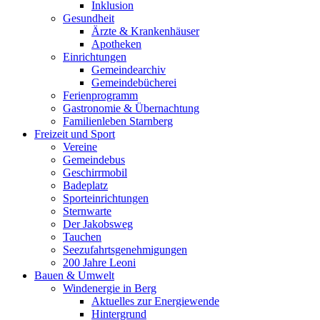
Inklusion
Gesundheit
Ärzte & Krankenhäuser
Apotheken
Einrichtungen
Gemeindearchiv
Gemeindebücherei
Ferienprogramm
Gastronomie & Übernachtung
Familienleben Starnberg
Freizeit und Sport
Vereine
Gemeindebus
Geschirrmobil
Badeplatz
Sporteinrichtungen
Sternwarte
Der Jakobsweg
Tauchen
Seezufahrtsgenehmigungen
200 Jahre Leoni
Bauen & Umwelt
Windenergie in Berg
Aktuelles zur Energiewende
Hintergrund