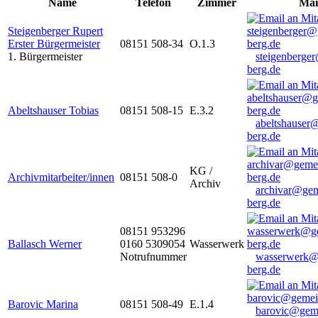
Name
Telefon
Zimmer
Mai
Steigenberger Rupert
Erster Bürgermeister
08151 508-34
O.1.3
1. Bürgermeister
steigenberge
berg.de
Abeltshauser Tobias
08151 508-15
E.3.2
abeltshauser
berg.de
KG /
Archivmitarbeiter/innen
08151 508-0
Archiv
archivar@gem
berg.de
08151 953296
Ballasch Werner
0160 5309054
Wasserwerk
Notrufnummer
wasserwerk@
berg.de
Barovic Marina
08151 508-49
E.1.4
barovic@gem