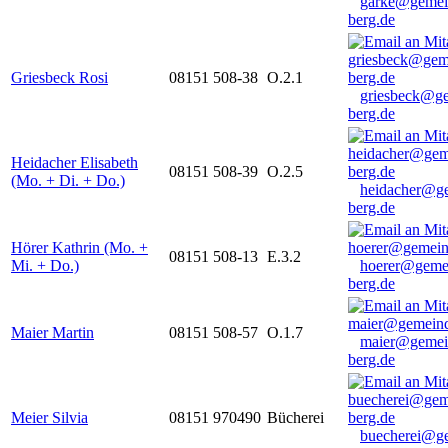
garke@gemei
berg.de
Griesbeck Rosi
08151 508-38
O.2.1
griesbeck@g
berg.de
Heidacher Elisabeth
08151 508-39
O.2.5
(Mo. + Di. + Do.)
heidacher@g
berg.de
Hörer Kathrin (Mo. +
08151 508-13
E.3.2
Mi. + Do.)
hoerer@geme
berg.de
Maier Martin
08151 508-57
O.1.7
maier@gemei
berg.de
Meier Silvia
08151 970490
Bücherei
buecherei@g