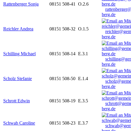
Rattenberger Sonja
08151 508-41
O.2.6
rattenberger
berg.de
Reichler Andrea
08151 508-32
O.1.5
reichler@gem
berg.de
Schilling Michael
08151 508-14
E.3.1
schilling@ge
berg.de
Scholz Stefanie
08151 508-50
E.1.4
scholz@geme
berg.de
Schrott Edwin
08151 508-19
E.3.5
schrott@geme
berg.de
Schwab Caroline
08151 508-23
E.3.7
schwab@gem
berg.de