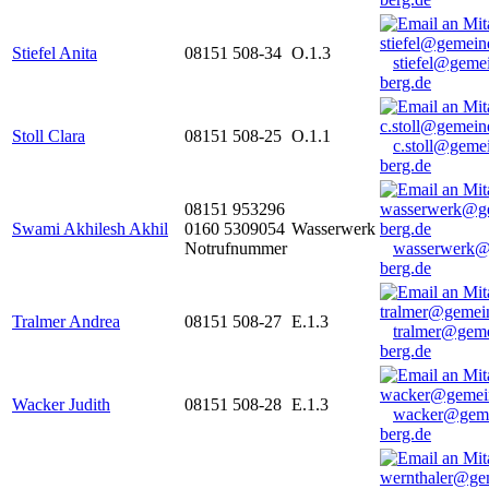
Stiefel Anita
08151 508-34
O.1.3
stiefel@geme
berg.de
Stoll Clara
08151 508-25
O.1.1
c.stoll@geme
berg.de
08151 953296
Swami Akhilesh Akhil
0160 5309054
Wasserwerk
Notrufnummer
wasserwerk@
berg.de
Tralmer Andrea
08151 508-27
E.1.3
tralmer@gem
berg.de
Wacker Judith
08151 508-28
E.1.3
wacker@geme
berg.de