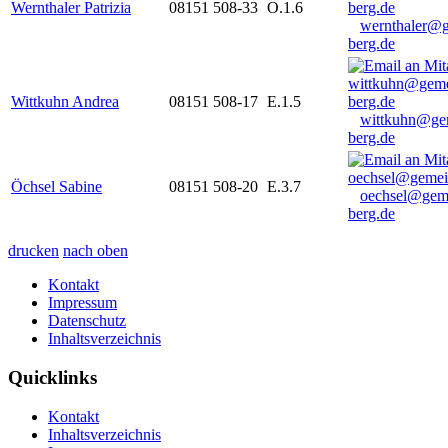
Wernthaler Patrizia
08151 508-33
O.1.6
wernthaler@
berg.de
Wittkuhn Andrea
08151 508-17
E.1.5
wittkuhn@ge
berg.de
Öchsel Sabine
08151 508-20
E.3.7
oechsel@gem
berg.de
drucken
nach oben
Kontakt
Impressum
Datenschutz
Inhaltsverzeichnis
Quicklinks
Kontakt
Inhaltsverzeichnis