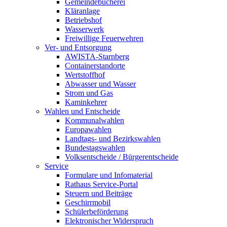
Gemeindebücherei
Kläranlage
Betriebshof
Wasserwerk
Freiwillige Feuerwehren
Ver- und Entsorgung
AWISTA-Starnberg
Containerstandorte
Wertstoffhof
Abwasser und Wasser
Strom und Gas
Kaminkehrer
Wahlen und Entscheide
Kommunalwahlen
Europawahlen
Landtags- und Bezirkswahlen
Bundestagswahlen
Volksentscheide / Bürgerentscheide
Service
Formulare und Infomaterial
Rathaus Service-Portal
Steuern und Beiträge
Geschirrmobil
Schülerbeförderung
Elektronischer Widerspruch