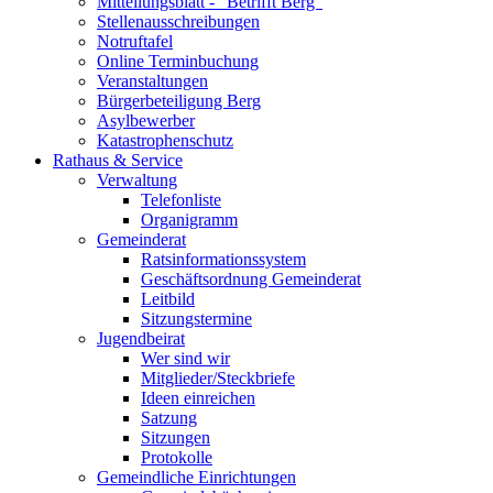
Mitteilungsblatt - "Betrifft Berg"
Stellenausschreibungen
Notruftafel
Online Terminbuchung
Veranstaltungen
Bürgerbeteiligung Berg
Asylbewerber
Katastrophenschutz
Rathaus & Service
Verwaltung
Telefonliste
Organigramm
Gemeinderat
Ratsinformationssystem
Geschäftsordnung Gemeinderat
Leitbild
Sitzungstermine
Jugendbeirat
Wer sind wir
Mitglieder/Steckbriefe
Ideen einreichen
Satzung
Sitzungen
Protokolle
Gemeindliche Einrichtungen