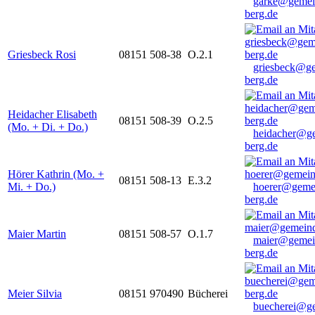
garke@gemei
berg.de
Griesbeck Rosi
08151 508-38
O.2.1
griesbeck@g
berg.de
Heidacher Elisabeth
08151 508-39
O.2.5
(Mo. + Di. + Do.)
heidacher@g
berg.de
Hörer Kathrin (Mo. +
08151 508-13
E.3.2
Mi. + Do.)
hoerer@geme
berg.de
Maier Martin
08151 508-57
O.1.7
maier@gemei
berg.de
Meier Silvia
08151 970490
Bücherei
buecherei@g