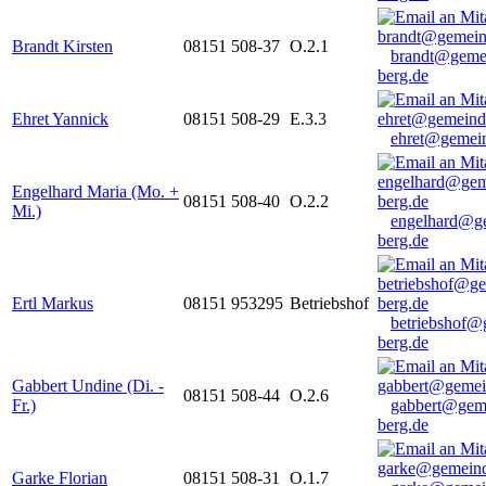
Brandt Kirsten
08151 508-37
O.2.1
brandt@geme
berg.de
Ehret Yannick
08151 508-29
E.3.3
ehret@gemein
Engelhard Maria (Mo. +
08151 508-40
O.2.2
Mi.)
engelhard@g
berg.de
Ertl Markus
08151 953295
Betriebshof
betriebshof@
berg.de
Gabbert Undine (Di. -
08151 508-44
O.2.6
Fr.)
gabbert@gem
berg.de
Garke Florian
08151 508-31
O.1.7