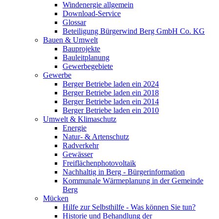
Windenergie allgemein
Download-Service
Glossar
Beteiligung Bürgerwind Berg GmbH Co. KG
Bauen & Umwelt
Bauprojekte
Bauleitplanung
Gewerbegebiete
Gewerbe
Berger Betriebe laden ein 2024
Berger Betriebe laden ein 2018
Berger Betriebe laden ein 2014
Berger Betriebe laden ein 2010
Umwelt & Klimaschutz
Energie
Natur- & Artenschutz
Radverkehr
Gewässer
Freiflächenphotovoltaik
Nachhaltig in Berg - Bürgerinformation
Kommunale Wärmeplanung in der Gemeinde
Berg
Mücken
Hilfe zur Selbsthilfe - Was können Sie tun?
Historie und Behandlung der