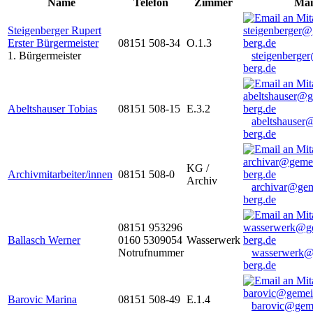
Name
Telefon
Zimmer
Mai
Steigenberger Rupert
Erster Bürgermeister
08151 508-34
O.1.3
1. Bürgermeister
steigenberge
berg.de
Abeltshauser Tobias
08151 508-15
E.3.2
abeltshauser
berg.de
KG /
Archivmitarbeiter/innen
08151 508-0
Archiv
archivar@gem
berg.de
08151 953296
Ballasch Werner
0160 5309054
Wasserwerk
Notrufnummer
wasserwerk@
berg.de
Barovic Marina
08151 508-49
E.1.4
barovic@gem