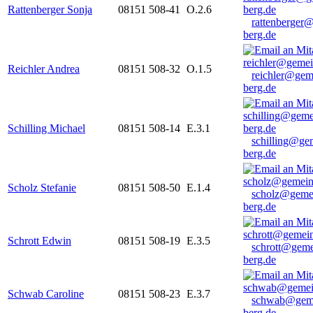
Rattenberger Sonja
08151 508-41
O.2.6
rattenberger
berg.de
Reichler Andrea
08151 508-32
O.1.5
reichler@gem
berg.de
Schilling Michael
08151 508-14
E.3.1
schilling@ge
berg.de
Scholz Stefanie
08151 508-50
E.1.4
scholz@geme
berg.de
Schrott Edwin
08151 508-19
E.3.5
schrott@geme
berg.de
Schwab Caroline
08151 508-23
E.3.7
schwab@gem
berg.de