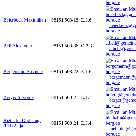
berg.de
Beierbeck Maximilian
08151 508-18
E.3.6
beierbeck@g
berg.de
Bell Alexander
08151 508-36
O.2.3
a.bell@gemei
berg.de
Bergemann Susanne
08151 508-22
E.1.6
bergemann@g
berg.de
Berger Susanne
08151 508-21
E.1.7
berger@geme
berg.de
Biethahn Dipl.-Ing.
08151 508-24
E.3.4
(FH) Anja
biethahn@ge
berg.de