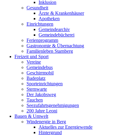
Inklusion
Gesundheit
Ärzte & Krankenhäuser
Apotheken
Einrichtungen
Gemeindearchiv
Gemeindebücherei
Ferienprogramm
Gastronomie & Übernachtung
Familienleben Starnberg
Freizeit und Sport
Vereine
Gemeindebus
Geschirrmobil
Badeplatz
Sporteinrichtungen
Sternwarte
Der Jakobsweg
Tauchen
Seezufahrtsgenehmigungen
200 Jahre Leoni
Bauen & Umwelt
Windenergie in Berg
Aktuelles zur Energiewende
Hintergrund