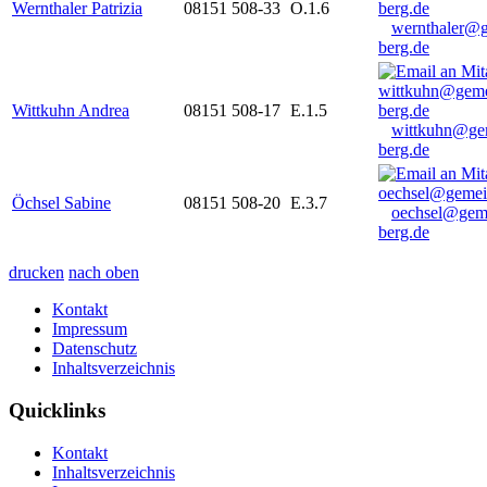
Wernthaler Patrizia
08151 508-33
O.1.6
wernthaler@
berg.de
Wittkuhn Andrea
08151 508-17
E.1.5
wittkuhn@ge
berg.de
Öchsel Sabine
08151 508-20
E.3.7
oechsel@gem
berg.de
drucken
nach oben
Kontakt
Impressum
Datenschutz
Inhaltsverzeichnis
Quicklinks
Kontakt
Inhaltsverzeichnis