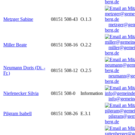
berg.de
Metzger Sabine
08151 508-43
O.1.3
metzger@gem
berg.de
Miller Beate
08151 508-16
O.2.2
miller@gemei
berg.de
Neumann Doris (Di. -
08151 508-12
O.2.5
Fr.)
neumann@ge
berg.de
Niefenecker Silvia
08151 508-0
Information
info@gemeind
Pilgram Isabell
08151 508-26
E.3.1
pilgram@gem
berg.de