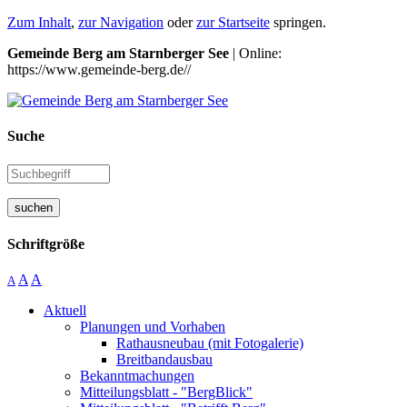
Zum Inhalt
,
zur Navigation
oder
zur Startseite
springen.
Gemeinde Berg am Starnberger See
| Online:
https://www.gemeinde-berg.de//
Suche
suchen
Schriftgröße
A
A
A
Aktuell
Planungen und Vorhaben
Rathausneubau (mit Fotogalerie)
Breitbandausbau
Bekanntmachungen
Mitteilungsblatt - "BergBlick"