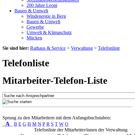
200 Jahre Leoni
Bauen & Umwelt
Windenergie in Berg
Bauen & Umwelt
Gewerbe
Umwelt & Klimaschutz
Mücken
Sie sind hier:
Rathaus & Service
>
Verwaltung
>
Telefonliste
Telefonliste
Mitarbeiter-Telefon-Liste
Sprung zu den Mitarbeitern mit dem Anfangsbuchstaben:
A
B
E
G
H
M
N
P
R
S
T
W
O
Telefonliste der Mitarbeiter/innen der Verwaltung