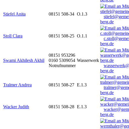
Stiefel Anita
08151 508-34
O.1.3
stiefel@geme
berg.de
Stoll Clara
08151 508-25
O.1.1
c.stoll@geme
berg.de
08151 953296
Swami Akhilesh Akhil
0160 5309054
Wasserwerk
Notrufnummer
wasserwerk@
berg.de
Tralmer Andrea
08151 508-27
E.1.3
tralmer@gem
berg.de
Wacker Judith
08151 508-28
E.1.3
wacker@geme
berg.de