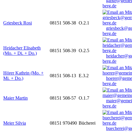
garke@gemei
berg.de
Griesbeck Rosi
08151 508-38
O.2.1
griesbeck@g
berg.de
Heidacher Elisabeth
08151 508-39
O.2.5
(Mo. + Di. + Do.)
heidacher@g
berg.de
Hörer Kathrin (Mo. +
08151 508-13
E.3.2
Mi. + Do.)
hoerer@geme
berg.de
Maier Martin
08151 508-57
O.1.7
maier@gemei
berg.de
Meier Silvia
08151 970490
Bücherei
buecherei@g