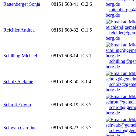
Rattenberger Sonja
08151 508-41
O.2.6
rattenberger
berg.de
Reichler Andrea
08151 508-32
O.1.5
reichler@gem
berg.de
Schilling Michael
08151 508-14
E.3.1
schilling@ge
berg.de
Scholz Stefanie
08151 508-50
E.1.4
scholz@geme
berg.de
Schrott Edwin
08151 508-19
E.3.5
schrott@geme
berg.de
Schwab Caroline
08151 508-23
E.3.7
schwab@gem
berg.de