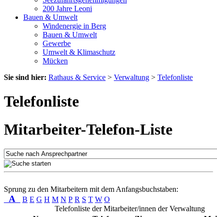
200 Jahre Leoni
Bauen & Umwelt
Windenergie in Berg
Bauen & Umwelt
Gewerbe
Umwelt & Klimaschutz
Mücken
Sie sind hier:
Rathaus & Service
>
Verwaltung
>
Telefonliste
Telefonliste
Mitarbeiter-Telefon-Liste
Sprung zu den Mitarbeitern mit dem Anfangsbuchstaben:
A
B
E
G
H
M
N
P
R
S
T
W
O
Telefonliste der Mitarbeiter/innen der Verwaltung