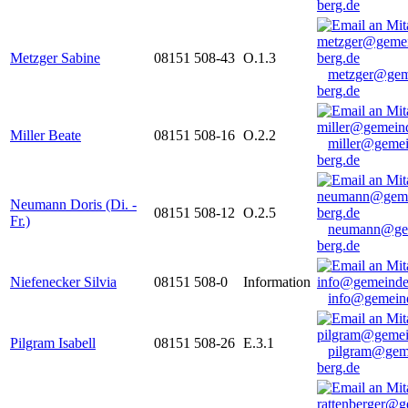
berg.de
Metzger Sabine
08151 508-43
O.1.3
metzger@gem
berg.de
Miller Beate
08151 508-16
O.2.2
miller@gemei
berg.de
Neumann Doris (Di. -
08151 508-12
O.2.5
Fr.)
neumann@ge
berg.de
Niefenecker Silvia
08151 508-0
Information
info@gemeind
Pilgram Isabell
08151 508-26
E.3.1
pilgram@gem
berg.de