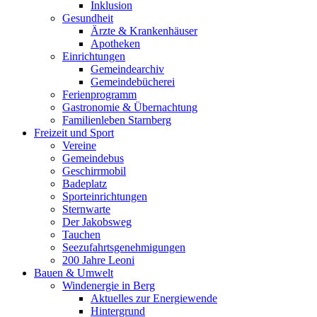
Inklusion
Gesundheit
Ärzte & Krankenhäuser
Apotheken
Einrichtungen
Gemeindearchiv
Gemeindebücherei
Ferienprogramm
Gastronomie & Übernachtung
Familienleben Starnberg
Freizeit und Sport
Vereine
Gemeindebus
Geschirrmobil
Badeplatz
Sporteinrichtungen
Sternwarte
Der Jakobsweg
Tauchen
Seezufahrtsgenehmigungen
200 Jahre Leoni
Bauen & Umwelt
Windenergie in Berg
Aktuelles zur Energiewende
Hintergrund