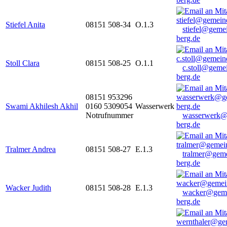
Stiefel Anita
08151 508-34
O.1.3
stiefel@geme
berg.de
Stoll Clara
08151 508-25
O.1.1
c.stoll@geme
berg.de
08151 953296
Swami Akhilesh Akhil
0160 5309054
Wasserwerk
Notrufnummer
wasserwerk@
berg.de
Tralmer Andrea
08151 508-27
E.1.3
tralmer@gem
berg.de
Wacker Judith
08151 508-28
E.1.3
wacker@geme
berg.de