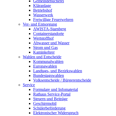
Gemeindebücherei
Kläranlage
Betriebshof
Wasserwerk
Freiwillige Feuerwehren
Ver- und Entsorgung
AWISTA-Starnberg
Containerstandorte
Wertstoffhof
Abwasser und Wasser
Strom und Gas
Kaminkehrer
Wahlen und Entscheide
Kommunalwahlen
Europawahlen
Landtags- und Bezirkswahlen
Bundestagswahlen
Volksentscheide / Bürgerentscheide
Service
Formulare und Infomaterial
Rathaus Service-Portal
Steuern und Beiträge
Geschirrmobil
Schülerbeförderung
Elektronischer Widerspruch