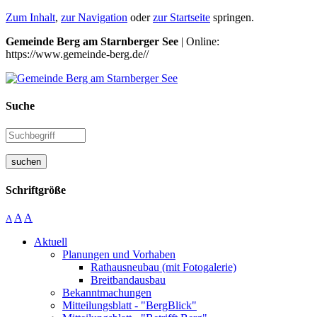
Zum Inhalt
,
zur Navigation
oder
zur Startseite
springen.
Gemeinde Berg am Starnberger See
| Online:
https://www.gemeinde-berg.de//
Suche
suchen
Schriftgröße
A
A
A
Aktuell
Planungen und Vorhaben
Rathausneubau (mit Fotogalerie)
Breitbandausbau
Bekanntmachungen
Mitteilungsblatt - "BergBlick"