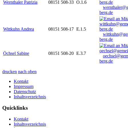
Wernthaler Patrizia
08151 508-33
O.1.6
wernthaler@
berg.de
Wittkuhn Andrea
08151 508-17
E.1.5
wittkuhn@ge
berg.de
Öchsel Sabine
08151 508-20
E.3.7
oechsel@gem
berg.de
drucken
nach oben
Kontakt
Impressum
Datenschutz
Inhaltsverzeichnis
Quicklinks
Kontakt
Inhaltsverzeichnis