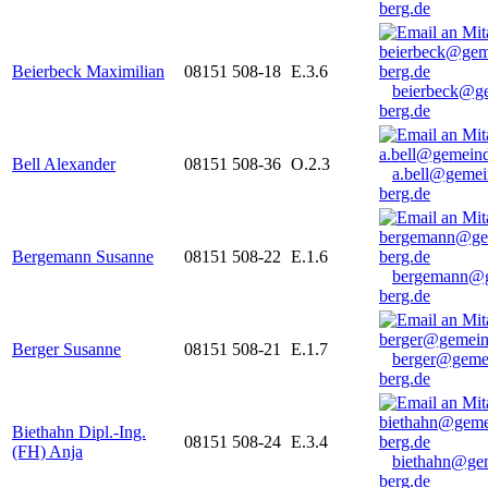
berg.de
Beierbeck Maximilian
08151 508-18
E.3.6
beierbeck@g
berg.de
Bell Alexander
08151 508-36
O.2.3
a.bell@gemei
berg.de
Bergemann Susanne
08151 508-22
E.1.6
bergemann@g
berg.de
Berger Susanne
08151 508-21
E.1.7
berger@geme
berg.de
Biethahn Dipl.-Ing.
08151 508-24
E.3.4
(FH) Anja
biethahn@ge
berg.de