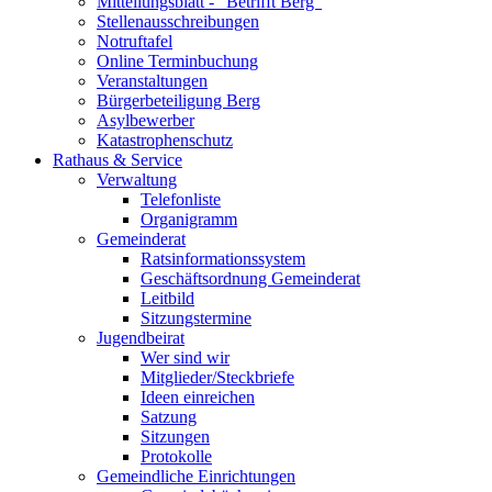
Mitteilungsblatt - "Betrifft Berg"
Stellenausschreibungen
Notruftafel
Online Terminbuchung
Veranstaltungen
Bürgerbeteiligung Berg
Asylbewerber
Katastrophenschutz
Rathaus & Service
Verwaltung
Telefonliste
Organigramm
Gemeinderat
Ratsinformationssystem
Geschäftsordnung Gemeinderat
Leitbild
Sitzungstermine
Jugendbeirat
Wer sind wir
Mitglieder/Steckbriefe
Ideen einreichen
Satzung
Sitzungen
Protokolle
Gemeindliche Einrichtungen