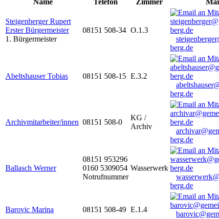
Name
Telefon
Zimmer
Mai
Steigenberger Rupert
Erster Bürgermeister
08151 508-34
O.1.3
1. Bürgermeister
steigenberge
berg.de
Abeltshauser Tobias
08151 508-15
E.3.2
abeltshauser
berg.de
KG /
Archivmitarbeiter/innen
08151 508-0
Archiv
archivar@gem
berg.de
08151 953296
Ballasch Werner
0160 5309054
Wasserwerk
Notrufnummer
wasserwerk@
berg.de
Barovic Marina
08151 508-49
E.1.4
barovic@gem