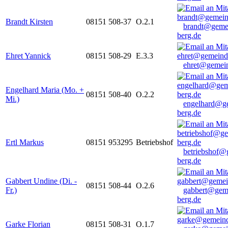
Brandt Kirsten
08151 508-37
O.2.1
brandt@geme
berg.de
Ehret Yannick
08151 508-29
E.3.3
ehret@gemein
Engelhard Maria (Mo. +
08151 508-40
O.2.2
Mi.)
engelhard@g
berg.de
Ertl Markus
08151 953295
Betriebshof
betriebshof@
berg.de
Gabbert Undine (Di. -
08151 508-44
O.2.6
Fr.)
gabbert@gem
berg.de
Garke Florian
08151 508-31
O.1.7