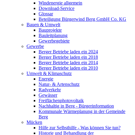
Windenergie allgemein
Download-Service
Glossar
Beteiligung Bürgerwind Berg GmbH Co. KG
Bauen & Umwelt
Bauprojekte
Bauleitplanung
Gewerbegebiete
Gewerbe
Berger Betriebe laden ein 2024
Berger Betriebe laden ein 2018
Berger Betriebe laden ein 2014
Berger Betriebe laden ein 2010
Umwelt & Klimaschutz
Energie
Natur- & Artenschutz
Radverkehr
Gewässer
Freiflächenphotovoltaik
Nachhaltig in Berg - Bürgerinformation
Kommunale Wärmeplanung in der Gemeinde
Berg
Mücken
Hilfe zur Selbsthilfe - Was können Sie tun?
Historie und Behandlung der