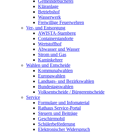
Gemeindebücherei
Kläranlage
Betriebshof
Wasserwerk
Freiwillige Feuerwehren
Ver- und Entsorgung
AWISTA-Starnberg
Containerstandorte
Wertstoffhof
Abwasser und Wasser
Strom und Gas
Kaminkehrer
Wahlen und Entscheide
Kommunalwahlen
Europawahlen
Landtags- und Bezirkswahlen
Bundestagswahlen
Volksentscheide / Bürgerentscheide
Service
Formulare und Infomaterial
Rathaus Service-Portal
Steuern und Beiträge
Geschirrmobil
Schülerbeförderung
Elektronischer Widerspruch