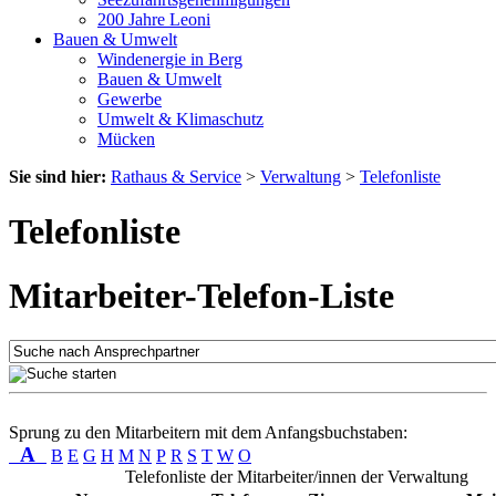
200 Jahre Leoni
Bauen & Umwelt
Windenergie in Berg
Bauen & Umwelt
Gewerbe
Umwelt & Klimaschutz
Mücken
Sie sind hier:
Rathaus & Service
>
Verwaltung
>
Telefonliste
Telefonliste
Mitarbeiter-Telefon-Liste
Sprung zu den Mitarbeitern mit dem Anfangsbuchstaben:
A
B
E
G
H
M
N
P
R
S
T
W
O
Telefonliste der Mitarbeiter/innen der Verwaltung