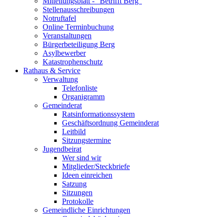
Mitteilungsblatt - "Betrifft Berg"
Stellenausschreibungen
Notruftafel
Online Terminbuchung
Veranstaltungen
Bürgerbeteiligung Berg
Asylbewerber
Katastrophenschutz
Rathaus & Service
Verwaltung
Telefonliste
Organigramm
Gemeinderat
Ratsinformationssystem
Geschäftsordnung Gemeinderat
Leitbild
Sitzungstermine
Jugendbeirat
Wer sind wir
Mitglieder/Steckbriefe
Ideen einreichen
Satzung
Sitzungen
Protokolle
Gemeindliche Einrichtungen