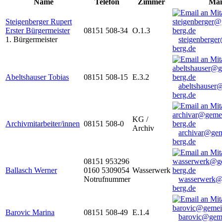
Name
Telefon
Zimmer
Mai
Steigenberger Rupert
Erster Bürgermeister
08151 508-34
O.1.3
1. Bürgermeister
steigenberge
berg.de
Abeltshauser Tobias
08151 508-15
E.3.2
abeltshauser
berg.de
KG /
Archivmitarbeiter/innen
08151 508-0
Archiv
archivar@gem
berg.de
08151 953296
Ballasch Werner
0160 5309054
Wasserwerk
Notrufnummer
wasserwerk@
berg.de
Barovic Marina
08151 508-49
E.1.4
barovic@gem