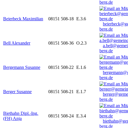
berg.de
Beierbeck Maximilian
08151 508-18
E.3.6
beierbeck@g
berg.de
Bell Alexander
08151 508-36
O.2.3
a.bell@gemei
berg.de
Bergemann Susanne
08151 508-22
E.1.6
bergemann@g
berg.de
Berger Susanne
08151 508-21
E.1.7
berger@geme
berg.de
Biethahn Dipl.-Ing.
08151 508-24
E.3.4
(FH) Anja
biethahn@ge
berg.de