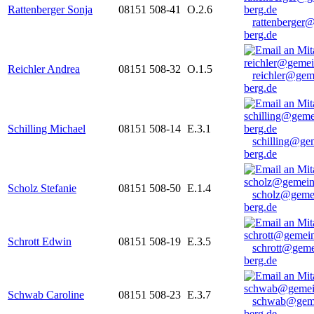
Rattenberger Sonja
08151 508-41
O.2.6
rattenberger
berg.de
Reichler Andrea
08151 508-32
O.1.5
reichler@gem
berg.de
Schilling Michael
08151 508-14
E.3.1
schilling@ge
berg.de
Scholz Stefanie
08151 508-50
E.1.4
scholz@geme
berg.de
Schrott Edwin
08151 508-19
E.3.5
schrott@geme
berg.de
Schwab Caroline
08151 508-23
E.3.7
schwab@gem
berg.de