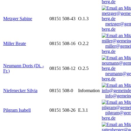
berg.de
Metzger Sabine
08151 508-43
O.1.3
metzger@gem
berg.de
Miller Beate
08151 508-16
O.2.2
miller@gemei
berg.de
Neumann Doris (Di. -
08151 508-12
O.2.5
Fr.)
neumann@ge
berg.de
Niefenecker Silvia
08151 508-0
Information
info@gemeind
Pilgram Isabell
08151 508-26
E.3.1
pilgram@gem
berg.de