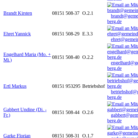
Brandt Kirsten
08151 508-37
O.2.1
brandt@geme
berg.de
Ehret Yannick
08151 508-29
E.3.3
ehret@gemein
Engelhard Maria (Mo. +
08151 508-40
O.2.2
Mi.)
engelhard@g
berg.de
Ertl Markus
08151 953295
Betriebshof
betriebshof@
berg.de
Gabbert Undine (Di. -
08151 508-44
O.2.6
Fr.)
gabbert@gem
berg.de
Garke Florian
08151 508-31
O.1.7