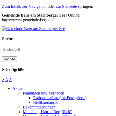
Zum Inhalt
,
zur Navigation
oder
zur Startseite
springen.
Gemeinde Berg am Starnberger See
| Online:
https://www.gemeinde-berg.de//
Suche
suchen
Schriftgröße
A
A
A
Aktuell
Planungen und Vorhaben
Rathausneubau (mit Fotogalerie)
Breitbandausbau
Bekanntmachungen
Mitteilungsblatt - "BergBlick"