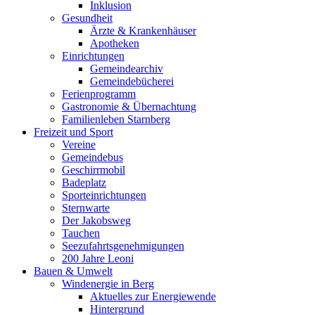
Inklusion
Gesundheit
Ärzte & Krankenhäuser
Apotheken
Einrichtungen
Gemeindearchiv
Gemeindebücherei
Ferienprogramm
Gastronomie & Übernachtung
Familienleben Starnberg
Freizeit und Sport
Vereine
Gemeindebus
Geschirrmobil
Badeplatz
Sporteinrichtungen
Sternwarte
Der Jakobsweg
Tauchen
Seezufahrtsgenehmigungen
200 Jahre Leoni
Bauen & Umwelt
Windenergie in Berg
Aktuelles zur Energiewende
Hintergrund