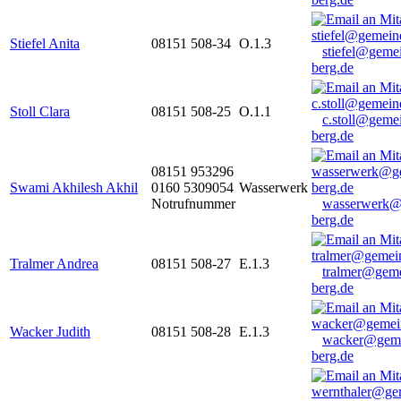
Stiefel Anita
08151 508-34
O.1.3
stiefel@geme
berg.de
Stoll Clara
08151 508-25
O.1.1
c.stoll@geme
berg.de
08151 953296
Swami Akhilesh Akhil
0160 5309054
Wasserwerk
Notrufnummer
wasserwerk@
berg.de
Tralmer Andrea
08151 508-27
E.1.3
tralmer@gem
berg.de
Wacker Judith
08151 508-28
E.1.3
wacker@geme
berg.de