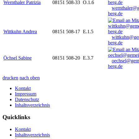
Wernthaler Patrizia
08151 508-33
O.1.6
wernthaler@
berg.de
Wittkuhn Andrea
08151 508-17
E.1.5
wittkuhn@ge
berg.de
Öchsel Sabine
08151 508-20
E.3.7
oechsel@gem
berg.de
drucken
nach oben
Kontakt
Impressum
Datenschutz
Inhaltsverzeichnis
Quicklinks
Kontakt
Inhaltsverzeichnis