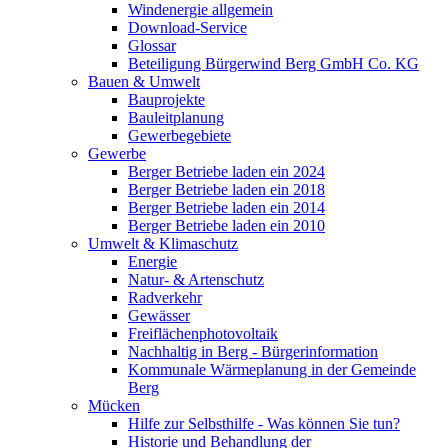
Windenergie allgemein
Download-Service
Glossar
Beteiligung Bürgerwind Berg GmbH Co. KG
Bauen & Umwelt
Bauprojekte
Bauleitplanung
Gewerbegebiete
Gewerbe
Berger Betriebe laden ein 2024
Berger Betriebe laden ein 2018
Berger Betriebe laden ein 2014
Berger Betriebe laden ein 2010
Umwelt & Klimaschutz
Energie
Natur- & Artenschutz
Radverkehr
Gewässer
Freiflächenphotovoltaik
Nachhaltig in Berg - Bürgerinformation
Kommunale Wärmeplanung in der Gemeinde
Berg
Mücken
Hilfe zur Selbsthilfe - Was können Sie tun?
Historie und Behandlung der