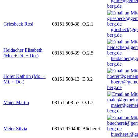
garke@gemei
berg.de
Griesbeck Rosi
08151 508-38
O.2.1
griesbeck@g
berg.de
Heidacher Elisabeth
08151 508-39
O.2.5
(Mo. + Di. + Do.)
heidacher@g
berg.de
Hörer Kathrin (Mo. +
08151 508-13
E.3.2
Mi. + Do.)
hoerer@geme
berg.de
Maier Martin
08151 508-57
O.1.7
maier@gemei
berg.de
Meier Silvia
08151 970490
Bücherei
buecherei@g