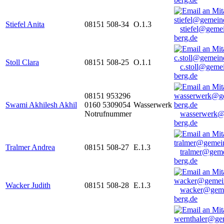
Stiefel Anita
08151 508-34
O.1.3
stiefel@geme
berg.de
Stoll Clara
08151 508-25
O.1.1
c.stoll@geme
berg.de
08151 953296
Swami Akhilesh Akhil
0160 5309054
Wasserwerk
Notrufnummer
wasserwerk@
berg.de
Tralmer Andrea
08151 508-27
E.1.3
tralmer@gem
berg.de
Wacker Judith
08151 508-28
E.1.3
wacker@geme
berg.de