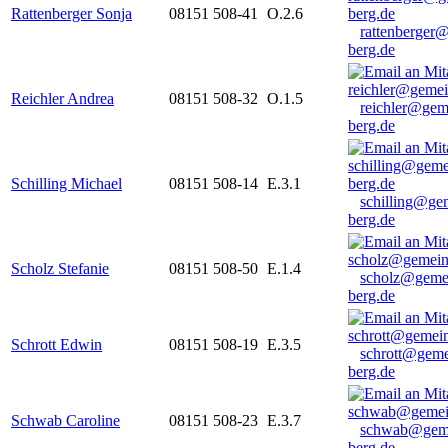
Rattenberger Sonja
08151 508-41
O.2.6
rattenberger
berg.de
Reichler Andrea
08151 508-32
O.1.5
reichler@gem
berg.de
Schilling Michael
08151 508-14
E.3.1
schilling@ge
berg.de
Scholz Stefanie
08151 508-50
E.1.4
scholz@geme
berg.de
Schrott Edwin
08151 508-19
E.3.5
schrott@geme
berg.de
Schwab Caroline
08151 508-23
E.3.7
schwab@gem
berg.de