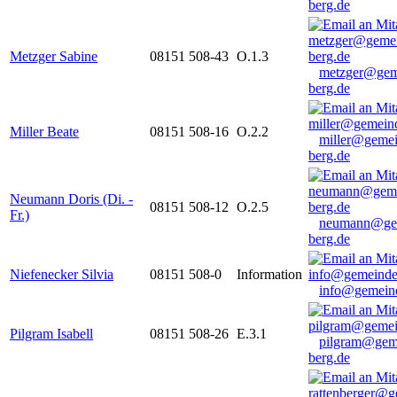
berg.de
Metzger Sabine
08151 508-43
O.1.3
metzger@gem
berg.de
Miller Beate
08151 508-16
O.2.2
miller@gemei
berg.de
Neumann Doris (Di. -
08151 508-12
O.2.5
Fr.)
neumann@ge
berg.de
Niefenecker Silvia
08151 508-0
Information
info@gemeind
Pilgram Isabell
08151 508-26
E.3.1
pilgram@gem
berg.de