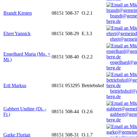
Brandt Kirsten
08151 508-37
O.2.1
brandt@geme
berg.de
Ehret Yannick
08151 508-29
E.3.3
ehret@gemein
Engelhard Maria (Mo. +
08151 508-40
O.2.2
Mi.)
engelhard@g
berg.de
Ertl Markus
08151 953295
Betriebshof
betriebshof@
berg.de
Gabbert Undine (Di. -
08151 508-44
O.2.6
Fr.)
gabbert@gem
berg.de
Garke Florian
08151 508-31
O.1.7