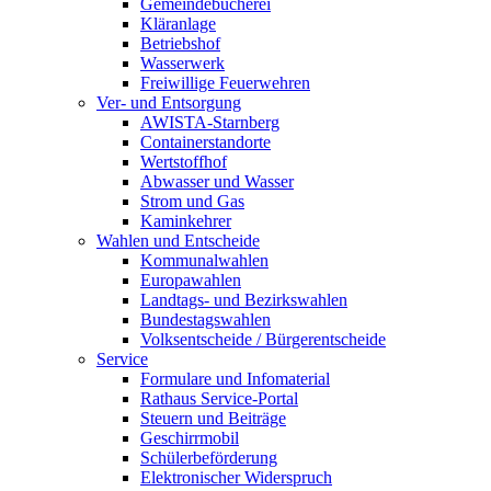
Gemeindebücherei
Kläranlage
Betriebshof
Wasserwerk
Freiwillige Feuerwehren
Ver- und Entsorgung
AWISTA-Starnberg
Containerstandorte
Wertstoffhof
Abwasser und Wasser
Strom und Gas
Kaminkehrer
Wahlen und Entscheide
Kommunalwahlen
Europawahlen
Landtags- und Bezirkswahlen
Bundestagswahlen
Volksentscheide / Bürgerentscheide
Service
Formulare und Infomaterial
Rathaus Service-Portal
Steuern und Beiträge
Geschirrmobil
Schülerbeförderung
Elektronischer Widerspruch