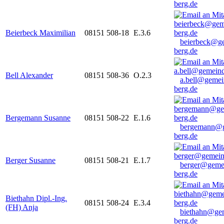
berg.de
Beierbeck Maximilian
08151 508-18
E.3.6
beierbeck@g
berg.de
Bell Alexander
08151 508-36
O.2.3
a.bell@gemei
berg.de
Bergemann Susanne
08151 508-22
E.1.6
bergemann@g
berg.de
Berger Susanne
08151 508-21
E.1.7
berger@geme
berg.de
Biethahn Dipl.-Ing.
08151 508-24
E.3.4
(FH) Anja
biethahn@ge
berg.de