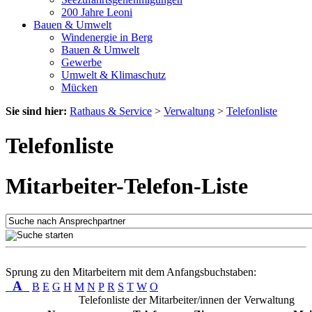
200 Jahre Leoni
Bauen & Umwelt
Windenergie in Berg
Bauen & Umwelt
Gewerbe
Umwelt & Klimaschutz
Mücken
Sie sind hier:
Rathaus & Service
>
Verwaltung
>
Telefonliste
Telefonliste
Mitarbeiter-Telefon-Liste
Sprung zu den Mitarbeitern mit dem Anfangsbuchstaben:
A
B
E
G
H
M
N
P
R
S
T
W
O
Telefonliste der Mitarbeiter/innen der Verwaltung