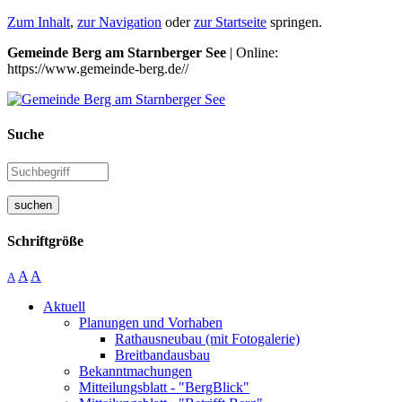
Zum Inhalt
,
zur Navigation
oder
zur Startseite
springen.
Gemeinde Berg am Starnberger See
| Online:
https://www.gemeinde-berg.de//
Suche
suchen
Schriftgröße
A
A
A
Aktuell
Planungen und Vorhaben
Rathausneubau (mit Fotogalerie)
Breitbandausbau
Bekanntmachungen
Mitteilungsblatt - "BergBlick"