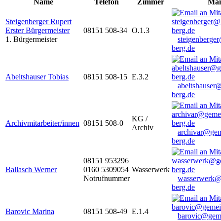
Name
Telefon
Zimmer
Mai
Steigenberger Rupert
Erster Bürgermeister
08151 508-34
O.1.3
1. Bürgermeister
steigenberge
berg.de
Abeltshauser Tobias
08151 508-15
E.3.2
abeltshauser
berg.de
KG /
Archivmitarbeiter/innen
08151 508-0
Archiv
archivar@gem
berg.de
08151 953296
Ballasch Werner
0160 5309054
Wasserwerk
Notrufnummer
wasserwerk@
berg.de
Barovic Marina
08151 508-49
E.1.4
barovic@gem