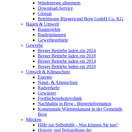
Windenergie allgemein
Download-Service
Glossar
Beteiligung Bürgerwind Berg GmbH Co. KG
Bauen & Umwelt
Bauprojekte
Bauleitplanung
Gewerbegebiete
Gewerbe
Berger Betriebe laden ein 2024
Berger Betriebe laden ein 2018
Berger Betriebe laden ein 2014
Berger Betriebe laden ein 2010
Umwelt & Klimaschutz
Energie
Natur- & Artenschutz
Radverkehr
Gewässer
Freiflächenphotovoltaik
Nachhaltig in Berg - Bürgerinformation
Kommunale Wärmeplanung in der Gemeinde
Berg
Mücken
Hilfe zur Selbsthilfe - Was können Sie tun?
Historie und Behandlung der