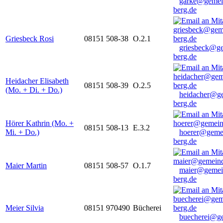
garke@gemei
berg.de
Griesbeck Rosi
08151 508-38
O.2.1
griesbeck@g
berg.de
Heidacher Elisabeth
08151 508-39
O.2.5
(Mo. + Di. + Do.)
heidacher@g
berg.de
Hörer Kathrin (Mo. +
08151 508-13
E.3.2
Mi. + Do.)
hoerer@geme
berg.de
Maier Martin
08151 508-57
O.1.7
maier@gemei
berg.de
Meier Silvia
08151 970490
Bücherei
buecherei@g