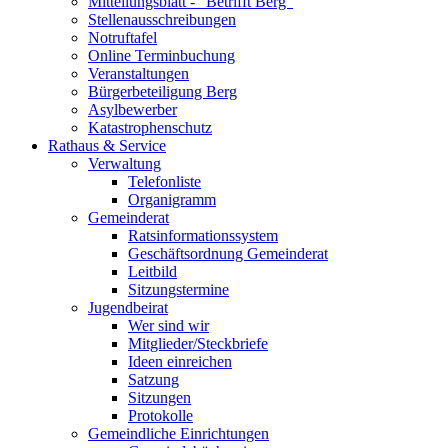
Mitteilungsblatt - "Betrifft Berg"
Stellenausschreibungen
Notruftafel
Online Terminbuchung
Veranstaltungen
Bürgerbeteiligung Berg
Asylbewerber
Katastrophenschutz
Rathaus & Service
Verwaltung
Telefonliste
Organigramm
Gemeinderat
Ratsinformationssystem
Geschäftsordnung Gemeinderat
Leitbild
Sitzungstermine
Jugendbeirat
Wer sind wir
Mitglieder/Steckbriefe
Ideen einreichen
Satzung
Sitzungen
Protokolle
Gemeindliche Einrichtungen