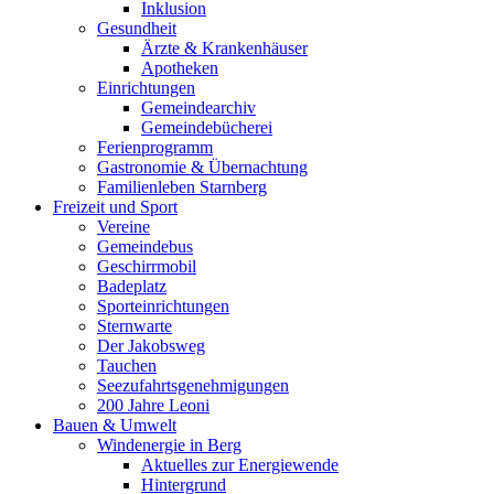
Inklusion
Gesundheit
Ärzte & Krankenhäuser
Apotheken
Einrichtungen
Gemeindearchiv
Gemeindebücherei
Ferienprogramm
Gastronomie & Übernachtung
Familienleben Starnberg
Freizeit und Sport
Vereine
Gemeindebus
Geschirrmobil
Badeplatz
Sporteinrichtungen
Sternwarte
Der Jakobsweg
Tauchen
Seezufahrtsgenehmigungen
200 Jahre Leoni
Bauen & Umwelt
Windenergie in Berg
Aktuelles zur Energiewende
Hintergrund