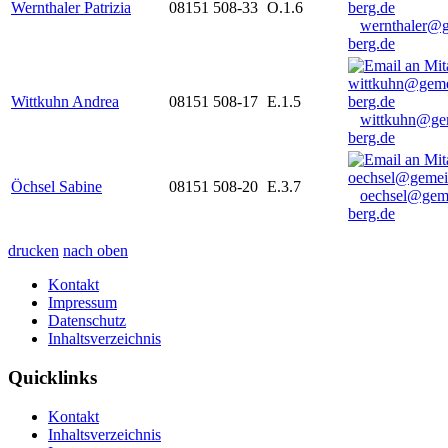
Wernthaler Patrizia
08151 508-33
O.1.6
wernthaler@
berg.de
Wittkuhn Andrea
08151 508-17
E.1.5
wittkuhn@ge
berg.de
Öchsel Sabine
08151 508-20
E.3.7
oechsel@gem
berg.de
drucken
nach oben
Kontakt
Impressum
Datenschutz
Inhaltsverzeichnis
Quicklinks
Kontakt
Inhaltsverzeichnis