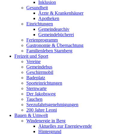
Inklusion
Gesundheit
Ärzte & Krankenhäuser
Apotheken
Einrichtungen
Gemeindearchiv
Gemeindebücherei
Ferienprogramm
Gastronomie & Übernachtung
Familienleben Starnberg
Freizeit und Sport
Vereine
Gemeindebus
Geschirrmobil
Badeplatz
Sporteinrichtungen
Sternwarte
Der Jakobsweg
Tauchen
Seezufahrtsgenehmigungen
200 Jahre Leoni
Bauen & Umwelt
Windenergie in Berg
Aktuelles zur Energiewende
Hintergrund