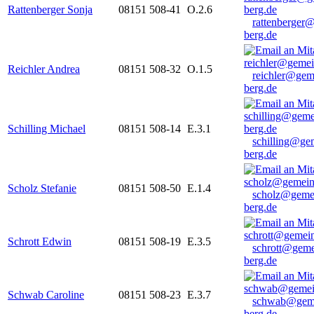
Rattenberger Sonja
08151 508-41
O.2.6
rattenberger
berg.de
Reichler Andrea
08151 508-32
O.1.5
reichler@gem
berg.de
Schilling Michael
08151 508-14
E.3.1
schilling@ge
berg.de
Scholz Stefanie
08151 508-50
E.1.4
scholz@geme
berg.de
Schrott Edwin
08151 508-19
E.3.5
schrott@geme
berg.de
Schwab Caroline
08151 508-23
E.3.7
schwab@gem
berg.de