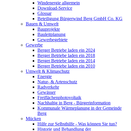
Windenergie allgemein
Download-Service
Glossar
Beteiligung Bürgerwind Berg GmbH Co. KG
Bauen & Umwelt
Bauprojekte
Bauleitplanung
Gewerbegebiete
Gewerbe
Berger Betriebe laden ein 2024
Berger Betriebe laden ein 2018
Berger Betriebe laden ein 2014
Berger Betriebe laden ein 2010
Umwelt & Klimaschutz
Energie
Natur- & Artenschutz
Radverkehr
Gewässer
Freiflächenphotovoltaik
Nachhaltig in Berg - Bürgerinformation
Kommunale Wärmeplanung in der Gemeinde
Berg
Mücken
Hilfe zur Selbsthilfe - Was können Sie tun?
Historie und Behandlung der