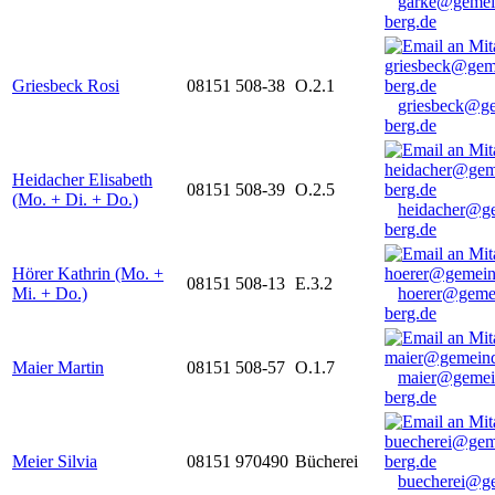
garke@gemei
berg.de
Griesbeck Rosi
08151 508-38
O.2.1
griesbeck@g
berg.de
Heidacher Elisabeth
08151 508-39
O.2.5
(Mo. + Di. + Do.)
heidacher@g
berg.de
Hörer Kathrin (Mo. +
08151 508-13
E.3.2
Mi. + Do.)
hoerer@geme
berg.de
Maier Martin
08151 508-57
O.1.7
maier@gemei
berg.de
Meier Silvia
08151 970490
Bücherei
buecherei@g