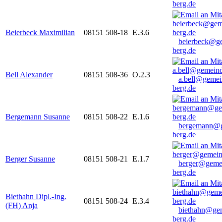
berg.de
Beierbeck Maximilian
08151 508-18
E.3.6
beierbeck@g
berg.de
Bell Alexander
08151 508-36
O.2.3
a.bell@gemei
berg.de
Bergemann Susanne
08151 508-22
E.1.6
bergemann@g
berg.de
Berger Susanne
08151 508-21
E.1.7
berger@geme
berg.de
Biethahn Dipl.-Ing.
08151 508-24
E.3.4
(FH) Anja
biethahn@ge
berg.de