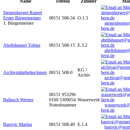
Name
Telefon
Zimmer
Mai
Steigenberger Rupert
Erster Bürgermeister
08151 508-34
O.1.3
1. Bürgermeister
steigenberge
berg.de
Abeltshauser Tobias
08151 508-15
E.3.2
abeltshauser
berg.de
KG /
Archivmitarbeiter/innen
08151 508-0
Archiv
archivar@gem
berg.de
08151 953296
Ballasch Werner
0160 5309054
Wasserwerk
Notrufnummer
wasserwerk@
berg.de
Barovic Marina
08151 508-49
E.1.4
barovic@gem