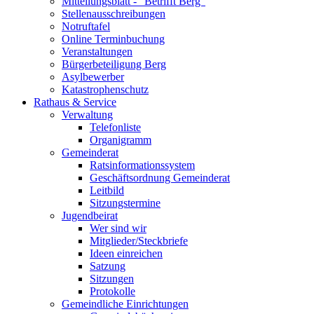
Mitteilungsblatt - "Betrifft Berg"
Stellenausschreibungen
Notruftafel
Online Terminbuchung
Veranstaltungen
Bürgerbeteiligung Berg
Asylbewerber
Katastrophenschutz
Rathaus & Service
Verwaltung
Telefonliste
Organigramm
Gemeinderat
Ratsinformationssystem
Geschäftsordnung Gemeinderat
Leitbild
Sitzungstermine
Jugendbeirat
Wer sind wir
Mitglieder/Steckbriefe
Ideen einreichen
Satzung
Sitzungen
Protokolle
Gemeindliche Einrichtungen