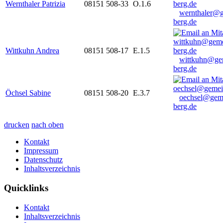
Wernthaler Patrizia
08151 508-33
O.1.6
wernthaler@
berg.de
Wittkuhn Andrea
08151 508-17
E.1.5
wittkuhn@ge
berg.de
Öchsel Sabine
08151 508-20
E.3.7
oechsel@gem
berg.de
drucken
nach oben
Kontakt
Impressum
Datenschutz
Inhaltsverzeichnis
Quicklinks
Kontakt
Inhaltsverzeichnis