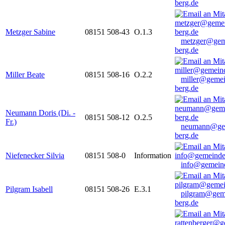
berg.de
Metzger Sabine
08151 508-43
O.1.3
metzger@gem
berg.de
Miller Beate
08151 508-16
O.2.2
miller@gemei
berg.de
Neumann Doris (Di. -
08151 508-12
O.2.5
Fr.)
neumann@ge
berg.de
Niefenecker Silvia
08151 508-0
Information
info@gemeind
Pilgram Isabell
08151 508-26
E.3.1
pilgram@gem
berg.de