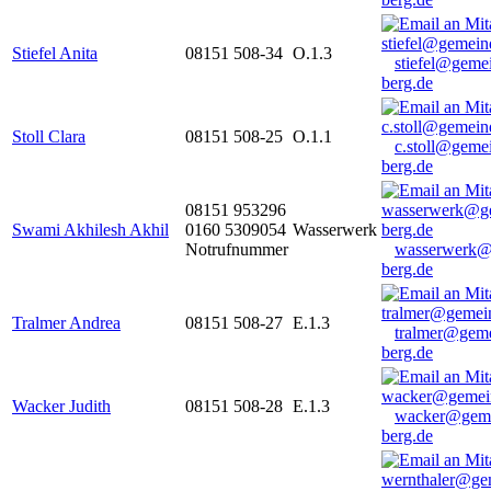
Stiefel Anita
08151 508-34
O.1.3
stiefel@geme
berg.de
Stoll Clara
08151 508-25
O.1.1
c.stoll@geme
berg.de
08151 953296
Swami Akhilesh Akhil
0160 5309054
Wasserwerk
Notrufnummer
wasserwerk@
berg.de
Tralmer Andrea
08151 508-27
E.1.3
tralmer@gem
berg.de
Wacker Judith
08151 508-28
E.1.3
wacker@geme
berg.de