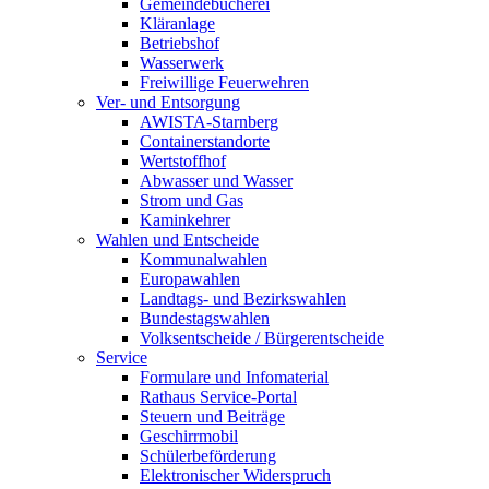
Gemeindebücherei
Kläranlage
Betriebshof
Wasserwerk
Freiwillige Feuerwehren
Ver- und Entsorgung
AWISTA-Starnberg
Containerstandorte
Wertstoffhof
Abwasser und Wasser
Strom und Gas
Kaminkehrer
Wahlen und Entscheide
Kommunalwahlen
Europawahlen
Landtags- und Bezirkswahlen
Bundestagswahlen
Volksentscheide / Bürgerentscheide
Service
Formulare und Infomaterial
Rathaus Service-Portal
Steuern und Beiträge
Geschirrmobil
Schülerbeförderung
Elektronischer Widerspruch