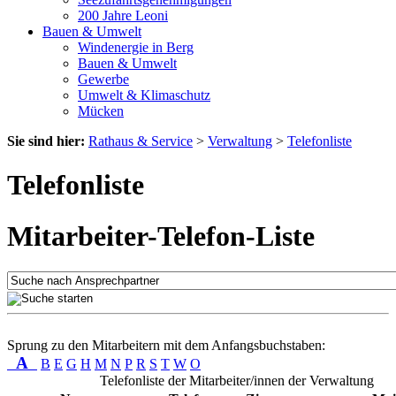
200 Jahre Leoni
Bauen & Umwelt
Windenergie in Berg
Bauen & Umwelt
Gewerbe
Umwelt & Klimaschutz
Mücken
Sie sind hier:
Rathaus & Service
>
Verwaltung
>
Telefonliste
Telefonliste
Mitarbeiter-Telefon-Liste
Sprung zu den Mitarbeitern mit dem Anfangsbuchstaben:
A
B
E
G
H
M
N
P
R
S
T
W
O
Telefonliste der Mitarbeiter/innen der Verwaltung