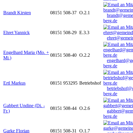
Brandt Kirsten
08151 508-37
O.2.1
brandt@geme
berg.de
Ehret Yannick
08151 508-29
E.3.3
ehret@gemein
Engelhard Maria (Mo. +
08151 508-40
O.2.2
Mi.)
engelhard@g
berg.de
Ertl Markus
08151 953295
Betriebshof
betriebshof@
berg.de
Gabbert Undine (Di. -
08151 508-44
O.2.6
Fr.)
gabbert@gem
berg.de
Garke Florian
08151 508-31
O.1.7