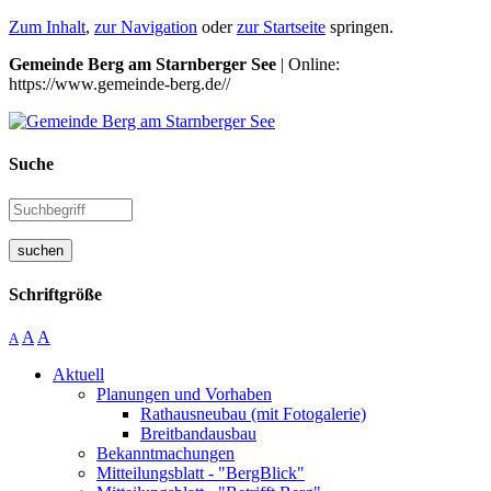
Zum Inhalt
,
zur Navigation
oder
zur Startseite
springen.
Gemeinde Berg am Starnberger See
| Online:
https://www.gemeinde-berg.de//
Suche
suchen
Schriftgröße
A
A
A
Aktuell
Planungen und Vorhaben
Rathausneubau (mit Fotogalerie)
Breitbandausbau
Bekanntmachungen
Mitteilungsblatt - "BergBlick"