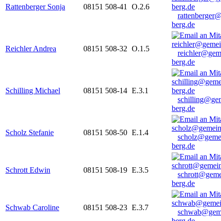
Rattenberger Sonja
08151 508-41
O.2.6
rattenberger
berg.de
Reichler Andrea
08151 508-32
O.1.5
reichler@gem
berg.de
Schilling Michael
08151 508-14
E.3.1
schilling@ge
berg.de
Scholz Stefanie
08151 508-50
E.1.4
scholz@geme
berg.de
Schrott Edwin
08151 508-19
E.3.5
schrott@geme
berg.de
Schwab Caroline
08151 508-23
E.3.7
schwab@gem
berg.de