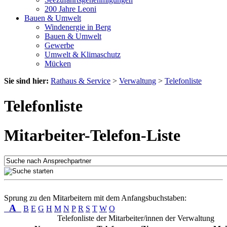
200 Jahre Leoni
Bauen & Umwelt
Windenergie in Berg
Bauen & Umwelt
Gewerbe
Umwelt & Klimaschutz
Mücken
Sie sind hier:
Rathaus & Service
>
Verwaltung
>
Telefonliste
Telefonliste
Mitarbeiter-Telefon-Liste
Sprung zu den Mitarbeitern mit dem Anfangsbuchstaben:
A
B
E
G
H
M
N
P
R
S
T
W
O
Telefonliste der Mitarbeiter/innen der Verwaltung