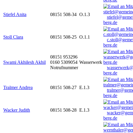
Stiefel Anita
08151 508-34
O.1.3
stiefel@geme
berg.de
Stoll Clara
08151 508-25
O.1.1
c.stoll@geme
berg.de
08151 953296
Swami Akhilesh Akhil
0160 5309054
Wasserwerk
Notrufnummer
wasserwerk@
berg.de
Tralmer Andrea
08151 508-27
E.1.3
tralmer@gem
berg.de
Wacker Judith
08151 508-28
E.1.3
wacker@geme
berg.de