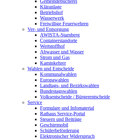
Gemeindebücherei
Kläranlage
Betriebshof
Wasserwerk
Freiwillige Feuerwehren
Ver- und Entsorgung
AWISTA-Starnberg
Containerstandorte
Wertstoffhof
Abwasser und Wasser
Strom und Gas
Kaminkehrer
Wahlen und Entscheide
Kommunalwahlen
Europawahlen
Landtags- und Bezirkswahlen
Bundestagswahlen
Volksentscheide / Bürgerentscheide
Service
Formulare und Infomaterial
Rathaus Service-Portal
Steuern und Beiträge
Geschirrmobil
Schülerbeförderung
Elektronischer Widerspruch