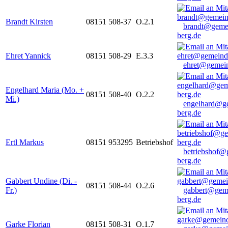
Brandt Kirsten
08151 508-37
O.2.1
brandt@geme
berg.de
Ehret Yannick
08151 508-29
E.3.3
ehret@gemein
Engelhard Maria (Mo. +
08151 508-40
O.2.2
Mi.)
engelhard@g
berg.de
Ertl Markus
08151 953295
Betriebshof
betriebshof@
berg.de
Gabbert Undine (Di. -
08151 508-44
O.2.6
Fr.)
gabbert@gem
berg.de
Garke Florian
08151 508-31
O.1.7