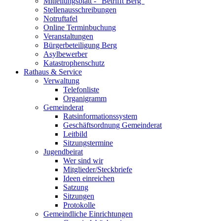
Mitteilungsblatt - "Betrifft Berg"
Stellenausschreibungen
Notruftafel
Online Terminbuchung
Veranstaltungen
Bürgerbeteiligung Berg
Asylbewerber
Katastrophenschutz
Rathaus & Service
Verwaltung
Telefonliste
Organigramm
Gemeinderat
Ratsinformationssystem
Geschäftsordnung Gemeinderat
Leitbild
Sitzungstermine
Jugendbeirat
Wer sind wir
Mitglieder/Steckbriefe
Ideen einreichen
Satzung
Sitzungen
Protokolle
Gemeindliche Einrichtungen