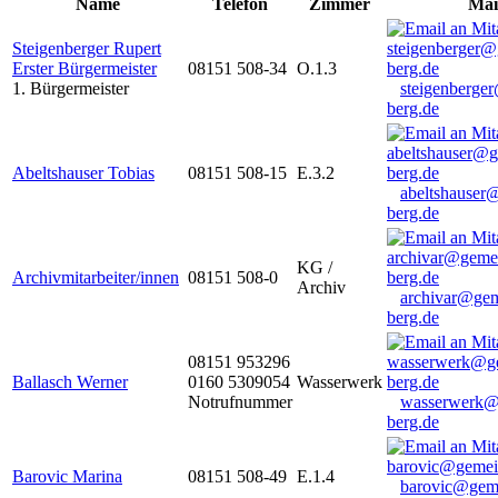
Name
Telefon
Zimmer
Mai
Steigenberger Rupert
Erster Bürgermeister
08151 508-34
O.1.3
1. Bürgermeister
steigenberge
berg.de
Abeltshauser Tobias
08151 508-15
E.3.2
abeltshauser
berg.de
KG /
Archivmitarbeiter/innen
08151 508-0
Archiv
archivar@gem
berg.de
08151 953296
Ballasch Werner
0160 5309054
Wasserwerk
Notrufnummer
wasserwerk@
berg.de
Barovic Marina
08151 508-49
E.1.4
barovic@gem