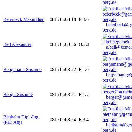
berg.de
Beierbeck Maximilian
08151 508-18
E.3.6
beierbeck@g
berg.de
Bell Alexander
08151 508-36
O.2.3
a.bell@gemei
berg.de
Bergemann Susanne
08151 508-22
E.1.6
bergemann@g
berg.de
Berger Susanne
08151 508-21
E.1.7
berger@geme
berg.de
Biethahn Dipl.-Ing.
08151 508-24
E.3.4
(FH) Anja
biethahn@ge
berg.de