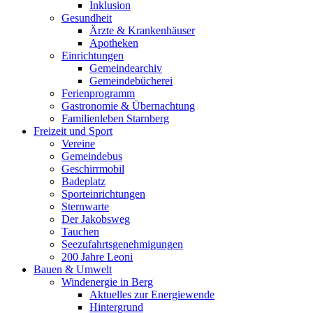
Inklusion
Gesundheit
Ärzte & Krankenhäuser
Apotheken
Einrichtungen
Gemeindearchiv
Gemeindebücherei
Ferienprogramm
Gastronomie & Übernachtung
Familienleben Starnberg
Freizeit und Sport
Vereine
Gemeindebus
Geschirrmobil
Badeplatz
Sporteinrichtungen
Sternwarte
Der Jakobsweg
Tauchen
Seezufahrtsgenehmigungen
200 Jahre Leoni
Bauen & Umwelt
Windenergie in Berg
Aktuelles zur Energiewende
Hintergrund