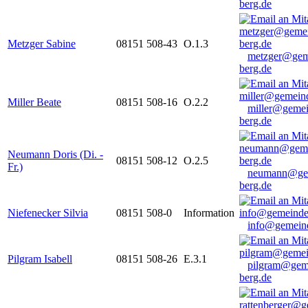
berg.de
Metzger Sabine
08151 508-43
O.1.3
metzger@gem
berg.de
Miller Beate
08151 508-16
O.2.2
miller@gemei
berg.de
Neumann Doris (Di. -
08151 508-12
O.2.5
Fr.)
neumann@ge
berg.de
Niefenecker Silvia
08151 508-0
Information
info@gemeind
Pilgram Isabell
08151 508-26
E.3.1
pilgram@gem
berg.de