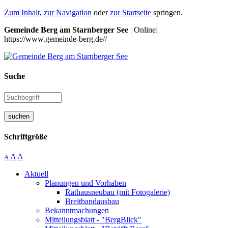
Zum Inhalt
,
zur Navigation
oder
zur Startseite
springen.
Gemeinde Berg am Starnberger See
| Online:
https://www.gemeinde-berg.de//
Suche
suchen
Schriftgröße
A
A
A
Aktuell
Planungen und Vorhaben
Rathausneubau (mit Fotogalerie)
Breitbandausbau
Bekanntmachungen
Mitteilungsblatt - "BergBlick"