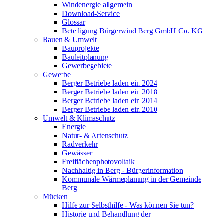
Windenergie allgemein
Download-Service
Glossar
Beteiligung Bürgerwind Berg GmbH Co. KG
Bauen & Umwelt
Bauprojekte
Bauleitplanung
Gewerbegebiete
Gewerbe
Berger Betriebe laden ein 2024
Berger Betriebe laden ein 2018
Berger Betriebe laden ein 2014
Berger Betriebe laden ein 2010
Umwelt & Klimaschutz
Energie
Natur- & Artenschutz
Radverkehr
Gewässer
Freiflächenphotovoltaik
Nachhaltig in Berg - Bürgerinformation
Kommunale Wärmeplanung in der Gemeinde
Berg
Mücken
Hilfe zur Selbsthilfe - Was können Sie tun?
Historie und Behandlung der