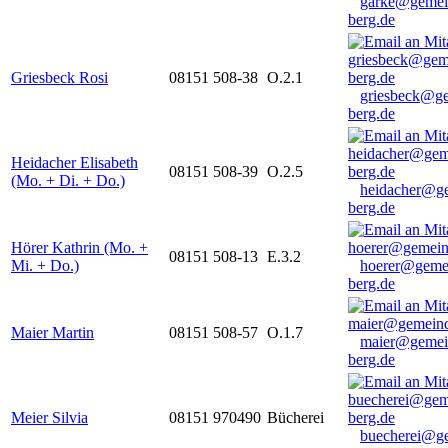
garke@gemei
berg.de
Griesbeck Rosi
08151 508-38
O.2.1
griesbeck@g
berg.de
Heidacher Elisabeth
08151 508-39
O.2.5
(Mo. + Di. + Do.)
heidacher@g
berg.de
Hörer Kathrin (Mo. +
08151 508-13
E.3.2
Mi. + Do.)
hoerer@geme
berg.de
Maier Martin
08151 508-57
O.1.7
maier@gemei
berg.de
Meier Silvia
08151 970490
Bücherei
buecherei@g