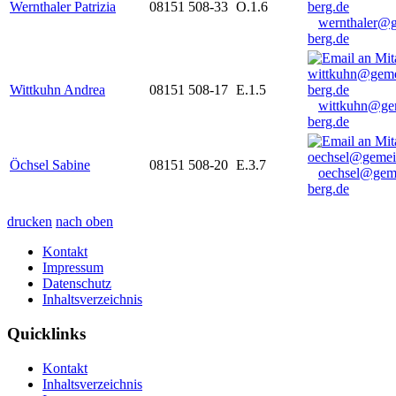
Wernthaler Patrizia
08151 508-33
O.1.6
wernthaler@
berg.de
Wittkuhn Andrea
08151 508-17
E.1.5
wittkuhn@ge
berg.de
Öchsel Sabine
08151 508-20
E.3.7
oechsel@gem
berg.de
drucken
nach oben
Kontakt
Impressum
Datenschutz
Inhaltsverzeichnis
Quicklinks
Kontakt
Inhaltsverzeichnis