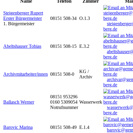
Name
Telefon
Zimmer
Mai
Steigenberger Rupert
Erster Bürgermeister
08151 508-34
O.1.3
1. Bürgermeister
steigenberge
berg.de
Abeltshauser Tobias
08151 508-15
E.3.2
abeltshauser
berg.de
KG /
Archivmitarbeiter/innen
08151 508-0
Archiv
archivar@gem
berg.de
08151 953296
Ballasch Werner
0160 5309054
Wasserwerk
Notrufnummer
wasserwerk@
berg.de
Barovic Marina
08151 508-49
E.1.4
barovic@gem