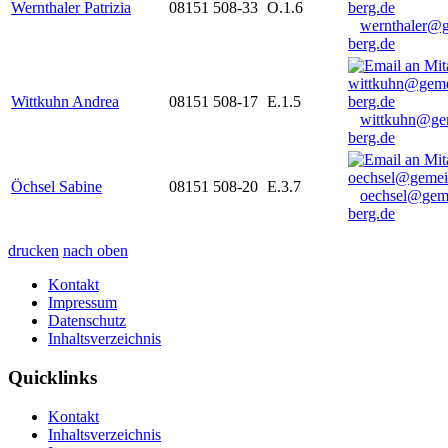
Wernthaler Patrizia
08151 508-33
O.1.6
wernthaler@
berg.de
Wittkuhn Andrea
08151 508-17
E.1.5
wittkuhn@ge
berg.de
Öchsel Sabine
08151 508-20
E.3.7
oechsel@gem
berg.de
drucken
nach oben
Kontakt
Impressum
Datenschutz
Inhaltsverzeichnis
Quicklinks
Kontakt
Inhaltsverzeichnis