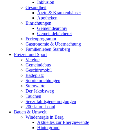
Inklusion
Gesundheit
Ärzte & Krankenhäuser
Apotheken
Einrichtungen
Gemeindearchiv
Gemeindebücherei
Ferienprogramm
Gastronomie & Übernachtung
Familienleben Starnberg
Freizeit und Sport
Vereine
Gemeindebus
Geschirrmobil
Badeplatz
Sporteinrichtungen
Sternwarte
Der Jakobsweg
Tauchen
Seezufahrtsgenehmigungen
200 Jahre Leoni
Bauen & Umwelt
Windenergie in Berg
Aktuelles zur Energiewende
Hintergrund