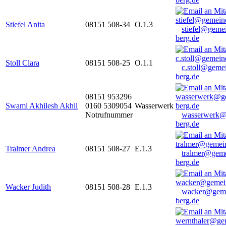
Stiefel Anita
08151 508-34
O.1.3
stiefel@geme
berg.de
Stoll Clara
08151 508-25
O.1.1
c.stoll@geme
berg.de
08151 953296
Swami Akhilesh Akhil
0160 5309054
Wasserwerk
Notrufnummer
wasserwerk@
berg.de
Tralmer Andrea
08151 508-27
E.1.3
tralmer@gem
berg.de
Wacker Judith
08151 508-28
E.1.3
wacker@geme
berg.de