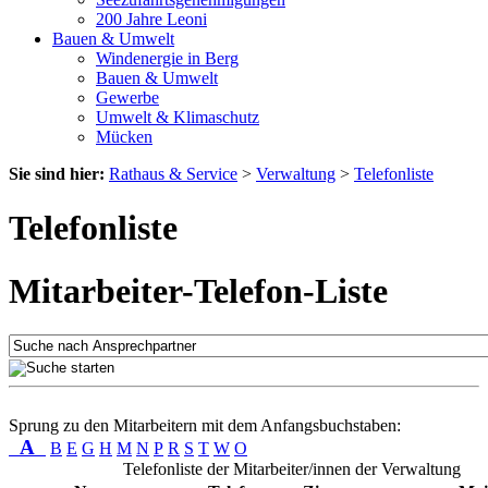
200 Jahre Leoni
Bauen & Umwelt
Windenergie in Berg
Bauen & Umwelt
Gewerbe
Umwelt & Klimaschutz
Mücken
Sie sind hier:
Rathaus & Service
>
Verwaltung
>
Telefonliste
Telefonliste
Mitarbeiter-Telefon-Liste
Sprung zu den Mitarbeitern mit dem Anfangsbuchstaben:
A
B
E
G
H
M
N
P
R
S
T
W
O
Telefonliste der Mitarbeiter/innen der Verwaltung