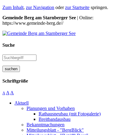
Zum Inhalt
,
zur Navigation
oder
zur Startseite
springen.
Gemeinde Berg am Starnberger See
| Online:
https://www.gemeinde-berg.de//
Suche
suchen
Schriftgröße
A
A
A
Aktuell
Planungen und Vorhaben
Rathausneubau (mit Fotogalerie)
Breitbandausbau
Bekanntmachungen
Mitteilungsblatt - "BergBlick"