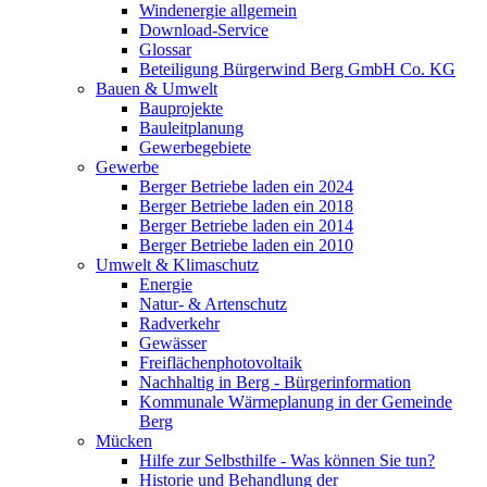
Windenergie allgemein
Download-Service
Glossar
Beteiligung Bürgerwind Berg GmbH Co. KG
Bauen & Umwelt
Bauprojekte
Bauleitplanung
Gewerbegebiete
Gewerbe
Berger Betriebe laden ein 2024
Berger Betriebe laden ein 2018
Berger Betriebe laden ein 2014
Berger Betriebe laden ein 2010
Umwelt & Klimaschutz
Energie
Natur- & Artenschutz
Radverkehr
Gewässer
Freiflächenphotovoltaik
Nachhaltig in Berg - Bürgerinformation
Kommunale Wärmeplanung in der Gemeinde
Berg
Mücken
Hilfe zur Selbsthilfe - Was können Sie tun?
Historie und Behandlung der