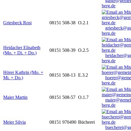
garke@gemei
berg.de
Griesbeck Rosi
08151 508-38
O.2.1
griesbeck@g
berg.de
Heidacher Elisabeth
08151 508-39
O.2.5
(Mo. + Di. + Do.)
heidacher@g
berg.de
Hörer Kathrin (Mo. +
08151 508-13
E.3.2
Mi. + Do.)
hoerer@geme
berg.de
Maier Martin
08151 508-57
O.1.7
maier@gemei
berg.de
Meier Silvia
08151 970490
Bücherei
buecherei@g