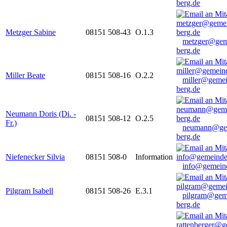
berg.de
Metzger Sabine
08151 508-43
O.1.3
metzger@gem
berg.de
Miller Beate
08151 508-16
O.2.2
miller@gemei
berg.de
Neumann Doris (Di. -
08151 508-12
O.2.5
Fr.)
neumann@ge
berg.de
Niefenecker Silvia
08151 508-0
Information
info@gemeind
Pilgram Isabell
08151 508-26
E.3.1
pilgram@gem
berg.de