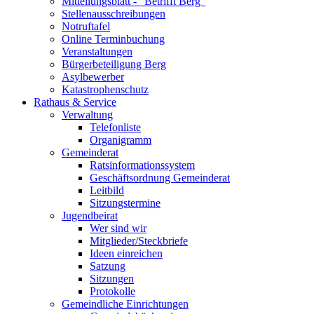
Mitteilungsblatt - "Betrifft Berg"
Stellenausschreibungen
Notruftafel
Online Terminbuchung
Veranstaltungen
Bürgerbeteiligung Berg
Asylbewerber
Katastrophenschutz
Rathaus & Service
Verwaltung
Telefonliste
Organigramm
Gemeinderat
Ratsinformationssystem
Geschäftsordnung Gemeinderat
Leitbild
Sitzungstermine
Jugendbeirat
Wer sind wir
Mitglieder/Steckbriefe
Ideen einreichen
Satzung
Sitzungen
Protokolle
Gemeindliche Einrichtungen