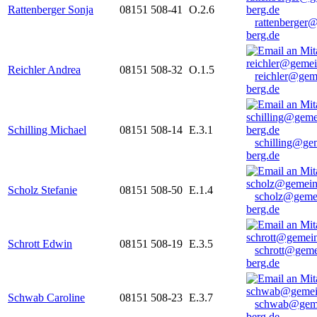
Rattenberger Sonja
08151 508-41
O.2.6
rattenberger
berg.de
Reichler Andrea
08151 508-32
O.1.5
reichler@gem
berg.de
Schilling Michael
08151 508-14
E.3.1
schilling@ge
berg.de
Scholz Stefanie
08151 508-50
E.1.4
scholz@geme
berg.de
Schrott Edwin
08151 508-19
E.3.5
schrott@geme
berg.de
Schwab Caroline
08151 508-23
E.3.7
schwab@gem
berg.de