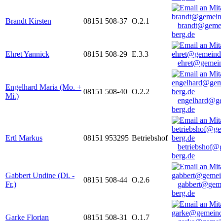
Brandt Kirsten
08151 508-37
O.2.1
brandt@geme
berg.de
Ehret Yannick
08151 508-29
E.3.3
ehret@gemein
Engelhard Maria (Mo. +
08151 508-40
O.2.2
Mi.)
engelhard@g
berg.de
Ertl Markus
08151 953295
Betriebshof
betriebshof@
berg.de
Gabbert Undine (Di. -
08151 508-44
O.2.6
Fr.)
gabbert@gem
berg.de
Garke Florian
08151 508-31
O.1.7