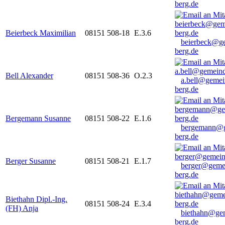
berg.de
Beierbeck Maximilian
08151 508-18
E.3.6
beierbeck@g
berg.de
Bell Alexander
08151 508-36
O.2.3
a.bell@gemei
berg.de
Bergemann Susanne
08151 508-22
E.1.6
bergemann@g
berg.de
Berger Susanne
08151 508-21
E.1.7
berger@geme
berg.de
Biethahn Dipl.-Ing.
08151 508-24
E.3.4
(FH) Anja
biethahn@ge
berg.de