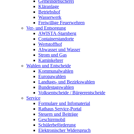
Gemeindebücherei
Kläranlage
Betriebshof
Wasserwerk
Freiwillige Feuerwehren
Ver- und Entsorgung
AWISTA-Starnberg
Containerstandorte
Wertstoffhof
Abwasser und Wasser
Strom und Gas
Kaminkehrer
Wahlen und Entscheide
Kommunalwahlen
Europawahlen
Landtags- und Bezirkswahlen
Bundestagswahlen
Volksentscheide / Bürgerentscheide
Service
Formulare und Infomaterial
Rathaus Service-Portal
Steuern und Beiträge
Geschirrmobil
Schülerbeförderung
Elektronischer Widerspruch