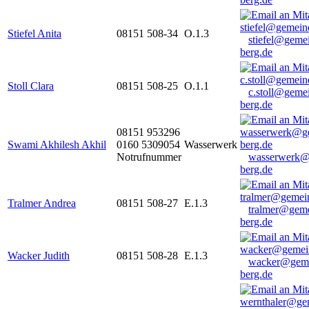
Stiefel Anita
08151 508-34
O.1.3
stiefel@geme
berg.de
Stoll Clara
08151 508-25
O.1.1
c.stoll@geme
berg.de
08151 953296
Swami Akhilesh Akhil
0160 5309054
Wasserwerk
Notrufnummer
wasserwerk@
berg.de
Tralmer Andrea
08151 508-27
E.1.3
tralmer@gem
berg.de
Wacker Judith
08151 508-28
E.1.3
wacker@geme
berg.de