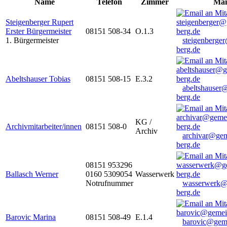
Name
Telefon
Zimmer
Mai
Steigenberger Rupert
Erster Bürgermeister
08151 508-34
O.1.3
1. Bürgermeister
steigenberge
berg.de
Abeltshauser Tobias
08151 508-15
E.3.2
abeltshauser
berg.de
KG /
Archivmitarbeiter/innen
08151 508-0
Archiv
archivar@gem
berg.de
08151 953296
Ballasch Werner
0160 5309054
Wasserwerk
Notrufnummer
wasserwerk@
berg.de
Barovic Marina
08151 508-49
E.1.4
barovic@gem