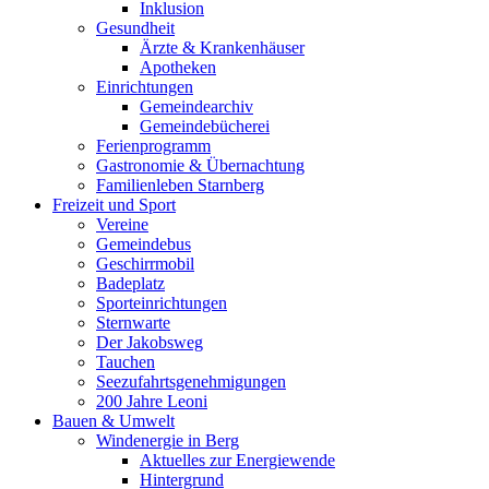
Inklusion
Gesundheit
Ärzte & Krankenhäuser
Apotheken
Einrichtungen
Gemeindearchiv
Gemeindebücherei
Ferienprogramm
Gastronomie & Übernachtung
Familienleben Starnberg
Freizeit und Sport
Vereine
Gemeindebus
Geschirrmobil
Badeplatz
Sporteinrichtungen
Sternwarte
Der Jakobsweg
Tauchen
Seezufahrtsgenehmigungen
200 Jahre Leoni
Bauen & Umwelt
Windenergie in Berg
Aktuelles zur Energiewende
Hintergrund