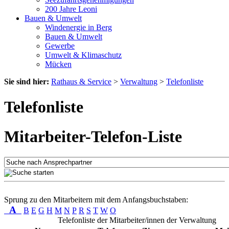
200 Jahre Leoni
Bauen & Umwelt
Windenergie in Berg
Bauen & Umwelt
Gewerbe
Umwelt & Klimaschutz
Mücken
Sie sind hier:
Rathaus & Service
>
Verwaltung
>
Telefonliste
Telefonliste
Mitarbeiter-Telefon-Liste
Sprung zu den Mitarbeitern mit dem Anfangsbuchstaben:
A
B
E
G
H
M
N
P
R
S
T
W
O
Telefonliste der Mitarbeiter/innen der Verwaltung