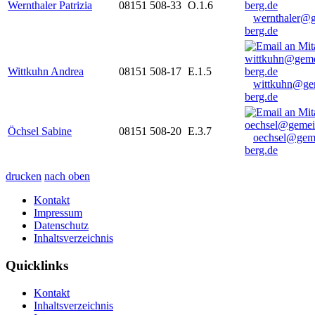
Wernthaler Patrizia
08151 508-33
O.1.6
wernthaler@
berg.de
Wittkuhn Andrea
08151 508-17
E.1.5
wittkuhn@ge
berg.de
Öchsel Sabine
08151 508-20
E.3.7
oechsel@gem
berg.de
drucken
nach oben
Kontakt
Impressum
Datenschutz
Inhaltsverzeichnis
Quicklinks
Kontakt
Inhaltsverzeichnis