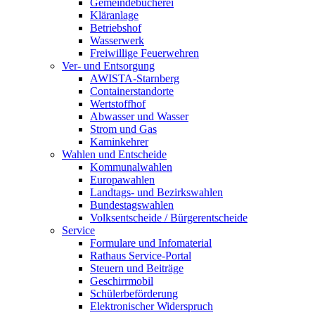
Gemeindebücherei
Kläranlage
Betriebshof
Wasserwerk
Freiwillige Feuerwehren
Ver- und Entsorgung
AWISTA-Starnberg
Containerstandorte
Wertstoffhof
Abwasser und Wasser
Strom und Gas
Kaminkehrer
Wahlen und Entscheide
Kommunalwahlen
Europawahlen
Landtags- und Bezirkswahlen
Bundestagswahlen
Volksentscheide / Bürgerentscheide
Service
Formulare und Infomaterial
Rathaus Service-Portal
Steuern und Beiträge
Geschirrmobil
Schülerbeförderung
Elektronischer Widerspruch