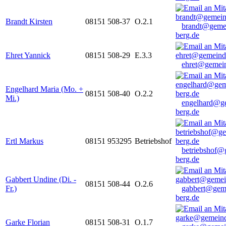
Brandt Kirsten
08151 508-37
O.2.1
brandt@geme
berg.de
Ehret Yannick
08151 508-29
E.3.3
ehret@gemein
Engelhard Maria (Mo. +
08151 508-40
O.2.2
Mi.)
engelhard@g
berg.de
Ertl Markus
08151 953295
Betriebshof
betriebshof@
berg.de
Gabbert Undine (Di. -
08151 508-44
O.2.6
Fr.)
gabbert@gem
berg.de
Garke Florian
08151 508-31
O.1.7