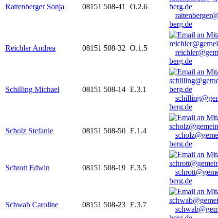
Rattenberger Sonja
08151 508-41
O.2.6
rattenberger
berg.de
Reichler Andrea
08151 508-32
O.1.5
reichler@gem
berg.de
Schilling Michael
08151 508-14
E.3.1
schilling@ge
berg.de
Scholz Stefanie
08151 508-50
E.1.4
scholz@geme
berg.de
Schrott Edwin
08151 508-19
E.3.5
schrott@geme
berg.de
Schwab Caroline
08151 508-23
E.3.7
schwab@gem
berg.de