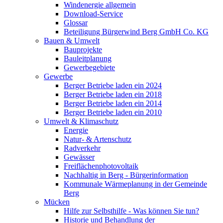
Windenergie allgemein
Download-Service
Glossar
Beteiligung Bürgerwind Berg GmbH Co. KG
Bauen & Umwelt
Bauprojekte
Bauleitplanung
Gewerbegebiete
Gewerbe
Berger Betriebe laden ein 2024
Berger Betriebe laden ein 2018
Berger Betriebe laden ein 2014
Berger Betriebe laden ein 2010
Umwelt & Klimaschutz
Energie
Natur- & Artenschutz
Radverkehr
Gewässer
Freiflächenphotovoltaik
Nachhaltig in Berg - Bürgerinformation
Kommunale Wärmeplanung in der Gemeinde
Berg
Mücken
Hilfe zur Selbsthilfe - Was können Sie tun?
Historie und Behandlung der