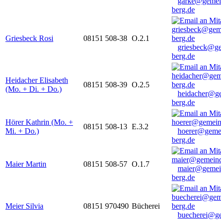
garke@gemei
berg.de
Griesbeck Rosi
08151 508-38
O.2.1
griesbeck@g
berg.de
Heidacher Elisabeth
08151 508-39
O.2.5
(Mo. + Di. + Do.)
heidacher@g
berg.de
Hörer Kathrin (Mo. +
08151 508-13
E.3.2
Mi. + Do.)
hoerer@geme
berg.de
Maier Martin
08151 508-57
O.1.7
maier@gemei
berg.de
Meier Silvia
08151 970490
Bücherei
buecherei@g