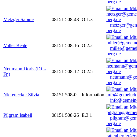
berg.de
Metzger Sabine
08151 508-43
O.1.3
metzger@gem
berg.de
Miller Beate
08151 508-16
O.2.2
miller@gemei
berg.de
Neumann Doris (Di. -
08151 508-12
O.2.5
Fr.)
neumann@ge
berg.de
Niefenecker Silvia
08151 508-0
Information
info@gemeind
Pilgram Isabell
08151 508-26
E.3.1
pilgram@gem
berg.de