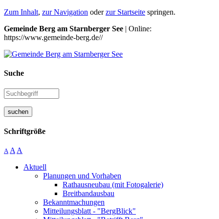
Zum Inhalt
,
zur Navigation
oder
zur Startseite
springen.
Gemeinde Berg am Starnberger See
| Online:
https://www.gemeinde-berg.de//
Suche
suchen
Schriftgröße
A
A
A
Aktuell
Planungen und Vorhaben
Rathausneubau (mit Fotogalerie)
Breitbandausbau
Bekanntmachungen
Mitteilungsblatt - "BergBlick"