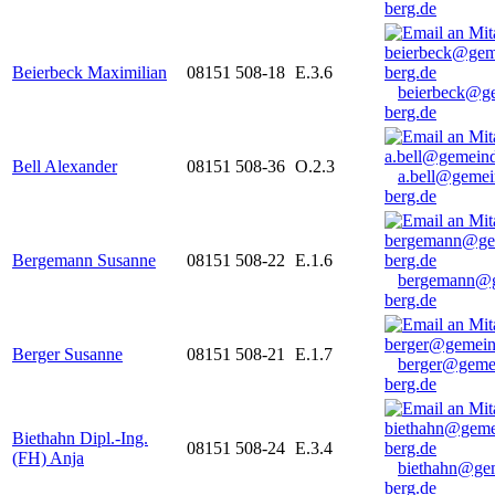
berg.de
Beierbeck Maximilian
08151 508-18
E.3.6
beierbeck@g
berg.de
Bell Alexander
08151 508-36
O.2.3
a.bell@gemei
berg.de
Bergemann Susanne
08151 508-22
E.1.6
bergemann@g
berg.de
Berger Susanne
08151 508-21
E.1.7
berger@geme
berg.de
Biethahn Dipl.-Ing.
08151 508-24
E.3.4
(FH) Anja
biethahn@ge
berg.de