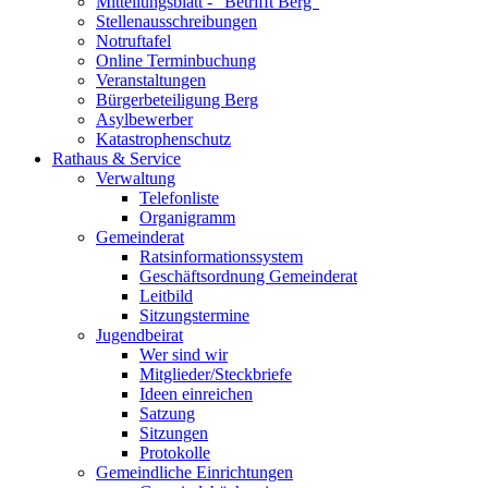
Mitteilungsblatt - "Betrifft Berg"
Stellenausschreibungen
Notruftafel
Online Terminbuchung
Veranstaltungen
Bürgerbeteiligung Berg
Asylbewerber
Katastrophenschutz
Rathaus & Service
Verwaltung
Telefonliste
Organigramm
Gemeinderat
Ratsinformationssystem
Geschäftsordnung Gemeinderat
Leitbild
Sitzungstermine
Jugendbeirat
Wer sind wir
Mitglieder/Steckbriefe
Ideen einreichen
Satzung
Sitzungen
Protokolle
Gemeindliche Einrichtungen