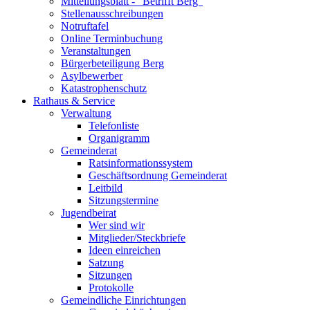
Mitteilungsblatt - "Betrifft Berg"
Stellenausschreibungen
Notruftafel
Online Terminbuchung
Veranstaltungen
Bürgerbeteiligung Berg
Asylbewerber
Katastrophenschutz
Rathaus & Service
Verwaltung
Telefonliste
Organigramm
Gemeinderat
Ratsinformationssystem
Geschäftsordnung Gemeinderat
Leitbild
Sitzungstermine
Jugendbeirat
Wer sind wir
Mitglieder/Steckbriefe
Ideen einreichen
Satzung
Sitzungen
Protokolle
Gemeindliche Einrichtungen