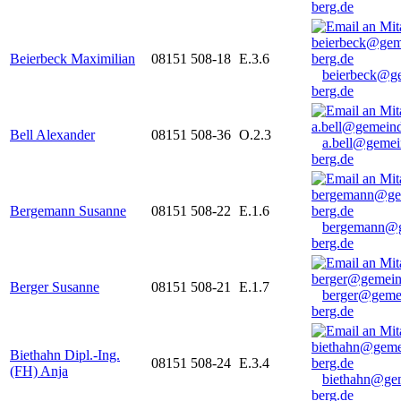
berg.de
Beierbeck Maximilian
08151 508-18
E.3.6
beierbeck@g
berg.de
Bell Alexander
08151 508-36
O.2.3
a.bell@gemei
berg.de
Bergemann Susanne
08151 508-22
E.1.6
bergemann@g
berg.de
Berger Susanne
08151 508-21
E.1.7
berger@geme
berg.de
Biethahn Dipl.-Ing.
08151 508-24
E.3.4
(FH) Anja
biethahn@ge
berg.de