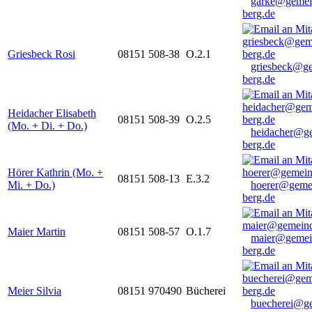
garke@gemei
berg.de
Griesbeck Rosi
08151 508-38
O.2.1
griesbeck@g
berg.de
Heidacher Elisabeth
08151 508-39
O.2.5
(Mo. + Di. + Do.)
heidacher@g
berg.de
Hörer Kathrin (Mo. +
08151 508-13
E.3.2
Mi. + Do.)
hoerer@geme
berg.de
Maier Martin
08151 508-57
O.1.7
maier@gemei
berg.de
Meier Silvia
08151 970490
Bücherei
buecherei@g