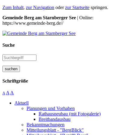
Zum Inhalt
,
zur Navigation
oder
zur Startseite
springen.
Gemeinde Berg am Starnberger See
| Online:
https://www.gemeinde-berg.de//
Suche
suchen
Schriftgröße
A
A
A
Aktuell
Planungen und Vorhaben
Rathausneubau (mit Fotogalerie)
Breitbandausbau
Bekanntmachungen
Mitteilungsblatt - "BergBlick"