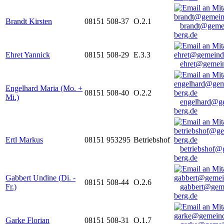
Brandt Kirsten
08151 508-37
O.2.1
brandt@geme
berg.de
Ehret Yannick
08151 508-29
E.3.3
ehret@gemein
Engelhard Maria (Mo. +
08151 508-40
O.2.2
Mi.)
engelhard@g
berg.de
Ertl Markus
08151 953295
Betriebshof
betriebshof@
berg.de
Gabbert Undine (Di. -
08151 508-44
O.2.6
Fr.)
gabbert@gem
berg.de
Garke Florian
08151 508-31
O.1.7