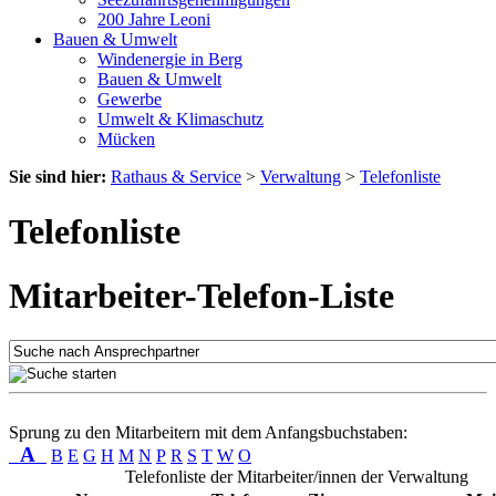
200 Jahre Leoni
Bauen & Umwelt
Windenergie in Berg
Bauen & Umwelt
Gewerbe
Umwelt & Klimaschutz
Mücken
Sie sind hier:
Rathaus & Service
>
Verwaltung
>
Telefonliste
Telefonliste
Mitarbeiter-Telefon-Liste
Sprung zu den Mitarbeitern mit dem Anfangsbuchstaben:
A
B
E
G
H
M
N
P
R
S
T
W
O
Telefonliste der Mitarbeiter/innen der Verwaltung