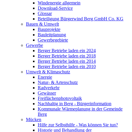
Windenergie allgemein
Download-Service
Glossar
Beteiligung Bürgerwind Berg GmbH Co. KG
Bauen & Umwelt
Bauprojekte
Bauleitplanung
Gewerbegebiete
Gewerbe
Berger Betriebe laden ein 2024
Berger Betriebe laden ein 2018
Berger Betriebe laden ein 2014
Berger Betriebe laden ein 2010
Umwelt & Klimaschutz
Energie
Natur- & Artenschutz
Radverkehr
Gewässer
Freiflächenphotovoltaik
Nachhaltig in Berg - Bürgerinformation
Kommunale Wärmeplanung in der Gemeinde
Berg
Mücken
Hilfe zur Selbsthilfe - Was können Sie tun?
Historie und Behandlung der