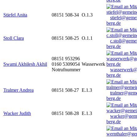
Stiefel Anita
08151 508-34
O.1.3
stiefel@geme
berg.de
Stoll Clara
08151 508-25
O.1.1
c.stoll@geme
berg.de
08151 953296
Swami Akhilesh Akhil
0160 5309054
Wasserwerk
Notrufnummer
wasserwerk@
berg.de
Tralmer Andrea
08151 508-27
E.1.3
tralmer@gem
berg.de
Wacker Judith
08151 508-28
E.1.3
wacker@geme
berg.de