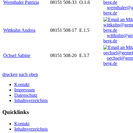
Wernthaler Patrizia
08151 508-33
O.1.6
wernthaler@
berg.de
Wittkuhn Andrea
08151 508-17
E.1.5
wittkuhn@ge
berg.de
Öchsel Sabine
08151 508-20
E.3.7
oechsel@gem
berg.de
drucken
nach oben
Kontakt
Impressum
Datenschutz
Inhaltsverzeichnis
Quicklinks
Kontakt
Inhaltsverzeichnis