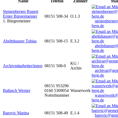
Name
Telefon
Zimmer
Mai
Steigenberger Rupert
Erster Bürgermeister
08151 508-34
O.1.3
1. Bürgermeister
steigenberge
berg.de
Abeltshauser Tobias
08151 508-15
E.3.2
abeltshauser
berg.de
KG /
Archivmitarbeiter/innen
08151 508-0
Archiv
archivar@gem
berg.de
08151 953296
Ballasch Werner
0160 5309054
Wasserwerk
Notrufnummer
wasserwerk@
berg.de
Barovic Marina
08151 508-49
E.1.4
barovic@gem