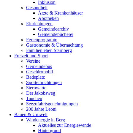
Inklusion
Gesundheit
Ärzte & Krankenhäuser
Apotheken
Einrichtungen
Gemeindearchiv
Gemeindebücherei
Ferienprogramm
Gastronomie & Übernachtung
Familienleben Starnberg
Freizeit und Sport
Vereine
Gemeindebus
Geschirrmobil
Badeplatz
Sporteinrichtungen
Sternwarte
Der Jakobsweg
Tauchen
Seezufahrtsgenehmigungen
200 Jahre Leoni
Bauen & Umwelt
Windenergie in Berg
Aktuelles zur Energiewende
Hintergrund