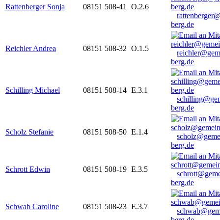
Rattenberger Sonja
08151 508-41
O.2.6
rattenberger
berg.de
Reichler Andrea
08151 508-32
O.1.5
reichler@gem
berg.de
Schilling Michael
08151 508-14
E.3.1
schilling@ge
berg.de
Scholz Stefanie
08151 508-50
E.1.4
scholz@geme
berg.de
Schrott Edwin
08151 508-19
E.3.5
schrott@geme
berg.de
Schwab Caroline
08151 508-23
E.3.7
schwab@gem
berg.de