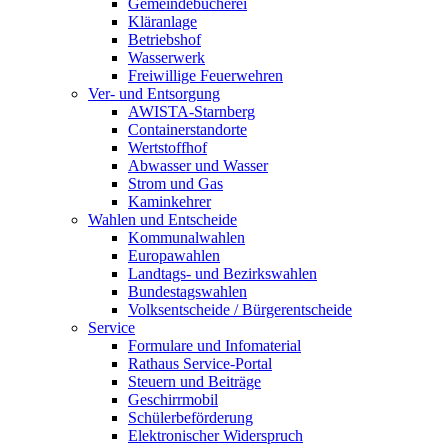
Gemeindebücherei
Kläranlage
Betriebshof
Wasserwerk
Freiwillige Feuerwehren
Ver- und Entsorgung
AWISTA-Starnberg
Containerstandorte
Wertstoffhof
Abwasser und Wasser
Strom und Gas
Kaminkehrer
Wahlen und Entscheide
Kommunalwahlen
Europawahlen
Landtags- und Bezirkswahlen
Bundestagswahlen
Volksentscheide / Bürgerentscheide
Service
Formulare und Infomaterial
Rathaus Service-Portal
Steuern und Beiträge
Geschirrmobil
Schülerbeförderung
Elektronischer Widerspruch