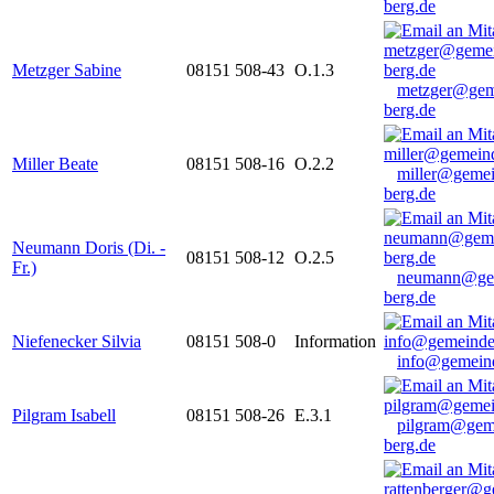
berg.de
Metzger Sabine
08151 508-43
O.1.3
metzger@gem
berg.de
Miller Beate
08151 508-16
O.2.2
miller@gemei
berg.de
Neumann Doris (Di. -
08151 508-12
O.2.5
Fr.)
neumann@ge
berg.de
Niefenecker Silvia
08151 508-0
Information
info@gemeind
Pilgram Isabell
08151 508-26
E.3.1
pilgram@gem
berg.de