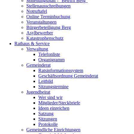
Mitteilungsblatt - "Betrifft Berg"
Stellenausschreibungen
Notruftafel
Online Terminbuchung
Veranstaltungen
Bürgerbeteiligung Berg
Asylbewerber
Katastrophenschutz
Rathaus & Service
Verwaltung
Telefonliste
Organigramm
Gemeinderat
Ratsinformationssystem
Geschäftsordnung Gemeinderat
Leitbild
Sitzungstermine
Jugendbeirat
Wer sind wir
Mitglieder/Steckbriefe
Ideen einreichen
Satzung
Sitzungen
Protokolle
Gemeindliche Einrichtungen