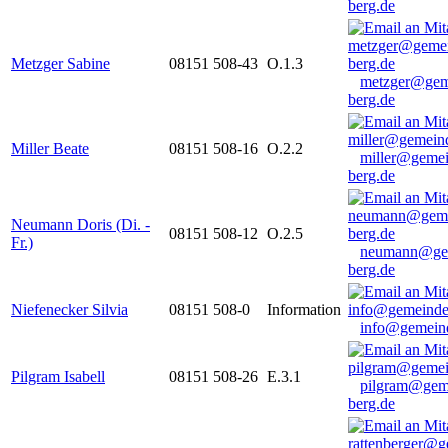
berg.de
Metzger Sabine
08151 508-43
O.1.3
metzger@gem
berg.de
Miller Beate
08151 508-16
O.2.2
miller@gemei
berg.de
Neumann Doris (Di. -
08151 508-12
O.2.5
Fr.)
neumann@ge
berg.de
Niefenecker Silvia
08151 508-0
Information
info@gemeind
Pilgram Isabell
08151 508-26
E.3.1
pilgram@gem
berg.de