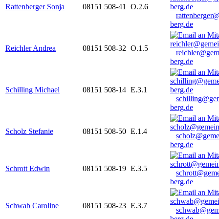
Rattenberger Sonja
08151 508-41
O.2.6
rattenberger
berg.de
Reichler Andrea
08151 508-32
O.1.5
reichler@gem
berg.de
Schilling Michael
08151 508-14
E.3.1
schilling@ge
berg.de
Scholz Stefanie
08151 508-50
E.1.4
scholz@geme
berg.de
Schrott Edwin
08151 508-19
E.3.5
schrott@geme
berg.de
Schwab Caroline
08151 508-23
E.3.7
schwab@gem
berg.de