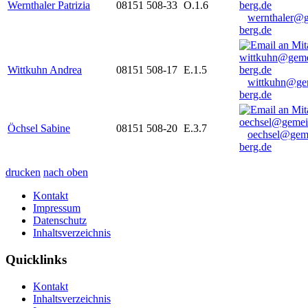
Wernthaler Patrizia
08151 508-33
O.1.6
wernthaler@
berg.de
Wittkuhn Andrea
08151 508-17
E.1.5
wittkuhn@ge
berg.de
Öchsel Sabine
08151 508-20
E.3.7
oechsel@gem
berg.de
drucken
nach oben
Kontakt
Impressum
Datenschutz
Inhaltsverzeichnis
Quicklinks
Kontakt
Inhaltsverzeichnis