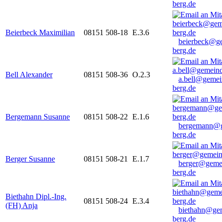
berg.de
Beierbeck Maximilian
08151 508-18
E.3.6
beierbeck@g
berg.de
Bell Alexander
08151 508-36
O.2.3
a.bell@gemei
berg.de
Bergemann Susanne
08151 508-22
E.1.6
bergemann@g
berg.de
Berger Susanne
08151 508-21
E.1.7
berger@geme
berg.de
Biethahn Dipl.-Ing.
08151 508-24
E.3.4
(FH) Anja
biethahn@ge
berg.de