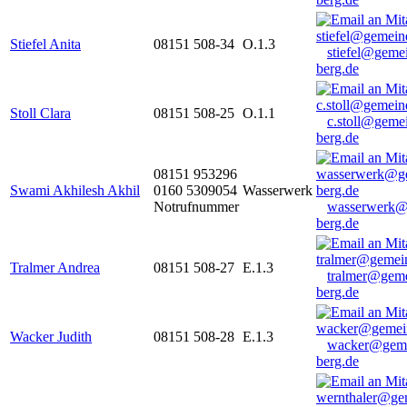
Stiefel Anita
08151 508-34
O.1.3
stiefel@geme
berg.de
Stoll Clara
08151 508-25
O.1.1
c.stoll@geme
berg.de
08151 953296
Swami Akhilesh Akhil
0160 5309054
Wasserwerk
Notrufnummer
wasserwerk@
berg.de
Tralmer Andrea
08151 508-27
E.1.3
tralmer@gem
berg.de
Wacker Judith
08151 508-28
E.1.3
wacker@geme
berg.de