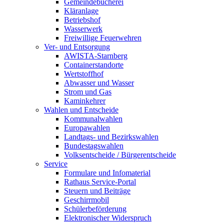
Gemeindebücherei
Kläranlage
Betriebshof
Wasserwerk
Freiwillige Feuerwehren
Ver- und Entsorgung
AWISTA-Starnberg
Containerstandorte
Wertstoffhof
Abwasser und Wasser
Strom und Gas
Kaminkehrer
Wahlen und Entscheide
Kommunalwahlen
Europawahlen
Landtags- und Bezirkswahlen
Bundestagswahlen
Volksentscheide / Bürgerentscheide
Service
Formulare und Infomaterial
Rathaus Service-Portal
Steuern und Beiträge
Geschirrmobil
Schülerbeförderung
Elektronischer Widerspruch