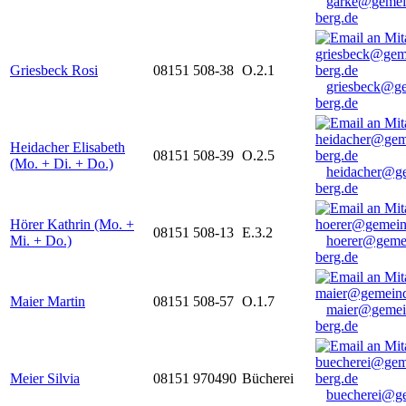
garke@gemei
berg.de
Griesbeck Rosi
08151 508-38
O.2.1
griesbeck@g
berg.de
Heidacher Elisabeth
08151 508-39
O.2.5
(Mo. + Di. + Do.)
heidacher@g
berg.de
Hörer Kathrin (Mo. +
08151 508-13
E.3.2
Mi. + Do.)
hoerer@geme
berg.de
Maier Martin
08151 508-57
O.1.7
maier@gemei
berg.de
Meier Silvia
08151 970490
Bücherei
buecherei@g