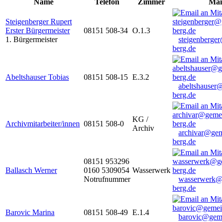
Name
Telefon
Zimmer
Mai
Steigenberger Rupert
Erster Bürgermeister
08151 508-34
O.1.3
1. Bürgermeister
steigenberge
berg.de
Abeltshauser Tobias
08151 508-15
E.3.2
abeltshauser
berg.de
KG /
Archivmitarbeiter/innen
08151 508-0
Archiv
archivar@gem
berg.de
08151 953296
Ballasch Werner
0160 5309054
Wasserwerk
Notrufnummer
wasserwerk@
berg.de
Barovic Marina
08151 508-49
E.1.4
barovic@gem