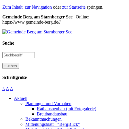
Zum Inhalt
,
zur Navigation
oder
zur Startseite
springen.
Gemeinde Berg am Starnberger See
| Online:
https://www.gemeinde-berg.de//
Suche
suchen
Schriftgröße
A
A
A
Aktuell
Planungen und Vorhaben
Rathausneubau (mit Fotogalerie)
Breitbandausbau
Bekanntmachungen
Mitteilungsblatt - "BergBlick"