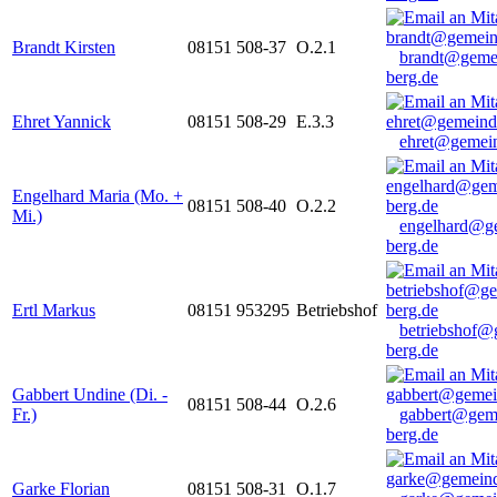
Brandt Kirsten
08151 508-37
O.2.1
brandt@geme
berg.de
Ehret Yannick
08151 508-29
E.3.3
ehret@gemein
Engelhard Maria (Mo. +
08151 508-40
O.2.2
Mi.)
engelhard@g
berg.de
Ertl Markus
08151 953295
Betriebshof
betriebshof@
berg.de
Gabbert Undine (Di. -
08151 508-44
O.2.6
Fr.)
gabbert@gem
berg.de
Garke Florian
08151 508-31
O.1.7