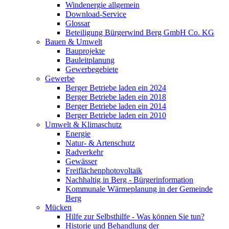
Windenergie allgemein
Download-Service
Glossar
Beteiligung Bürgerwind Berg GmbH Co. KG
Bauen & Umwelt
Bauprojekte
Bauleitplanung
Gewerbegebiete
Gewerbe
Berger Betriebe laden ein 2024
Berger Betriebe laden ein 2018
Berger Betriebe laden ein 2014
Berger Betriebe laden ein 2010
Umwelt & Klimaschutz
Energie
Natur- & Artenschutz
Radverkehr
Gewässer
Freiflächenphotovoltaik
Nachhaltig in Berg - Bürgerinformation
Kommunale Wärmeplanung in der Gemeinde
Berg
Mücken
Hilfe zur Selbsthilfe - Was können Sie tun?
Historie und Behandlung der