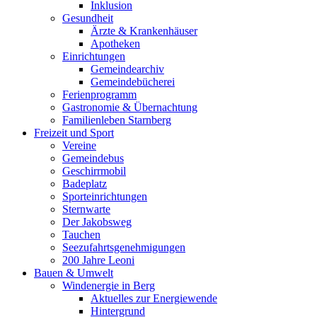
Inklusion
Gesundheit
Ärzte & Krankenhäuser
Apotheken
Einrichtungen
Gemeindearchiv
Gemeindebücherei
Ferienprogramm
Gastronomie & Übernachtung
Familienleben Starnberg
Freizeit und Sport
Vereine
Gemeindebus
Geschirrmobil
Badeplatz
Sporteinrichtungen
Sternwarte
Der Jakobsweg
Tauchen
Seezufahrtsgenehmigungen
200 Jahre Leoni
Bauen & Umwelt
Windenergie in Berg
Aktuelles zur Energiewende
Hintergrund