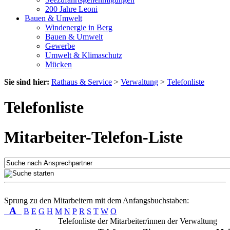
200 Jahre Leoni
Bauen & Umwelt
Windenergie in Berg
Bauen & Umwelt
Gewerbe
Umwelt & Klimaschutz
Mücken
Sie sind hier:
Rathaus & Service
>
Verwaltung
>
Telefonliste
Telefonliste
Mitarbeiter-Telefon-Liste
Sprung zu den Mitarbeitern mit dem Anfangsbuchstaben:
A
B
E
G
H
M
N
P
R
S
T
W
O
Telefonliste der Mitarbeiter/innen der Verwaltung