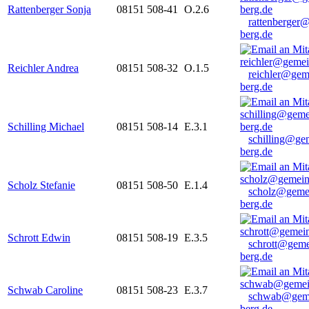
Rattenberger Sonja
08151 508-41
O.2.6
rattenberger
berg.de
Reichler Andrea
08151 508-32
O.1.5
reichler@gem
berg.de
Schilling Michael
08151 508-14
E.3.1
schilling@ge
berg.de
Scholz Stefanie
08151 508-50
E.1.4
scholz@geme
berg.de
Schrott Edwin
08151 508-19
E.3.5
schrott@geme
berg.de
Schwab Caroline
08151 508-23
E.3.7
schwab@gem
berg.de