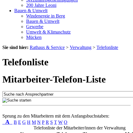
200 Jahre Leoni
Bauen & Umwelt
Windenergie in Berg
Bauen & Umwelt
Gewerbe
Umwelt & Klimaschutz
Mücken
Sie sind hier:
Rathaus & Service
>
Verwaltung
>
Telefonliste
Telefonliste
Mitarbeiter-Telefon-Liste
Sprung zu den Mitarbeitern mit dem Anfangsbuchstaben:
A
B
E
G
H
M
N
P
R
S
T
W
O
Telefonliste der Mitarbeiter/innen der Verwaltung