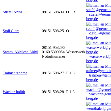
Stiefel Anita
08151 508-34
O.1.3
stiefel@geme
berg.de
Stoll Clara
08151 508-25
O.1.1
c.stoll@geme
berg.de
08151 953296
Swami Akhilesh Akhil
0160 5309054
Wasserwerk
Notrufnummer
wasserwerk@
berg.de
Tralmer Andrea
08151 508-27
E.1.3
tralmer@gem
berg.de
Wacker Judith
08151 508-28
E.1.3
wacker@geme
berg.de