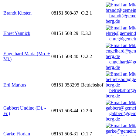
Brandt Kirsten
08151 508-37
O.2.1
brandt@geme
berg.de
Ehret Yannick
08151 508-29
E.3.3
ehret@gemein
Engelhard Maria (Mo. +
08151 508-40
O.2.2
Mi.)
engelhard@g
berg.de
Ertl Markus
08151 953295
Betriebshof
betriebshof@
berg.de
Gabbert Undine (Di. -
08151 508-44
O.2.6
Fr.)
gabbert@gem
berg.de
Garke Florian
08151 508-31
O.1.7