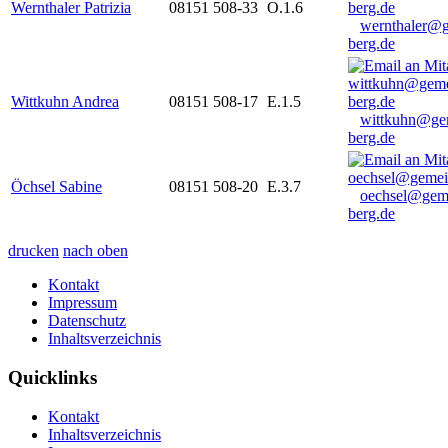
Wernthaler Patrizia
08151 508-33
O.1.6
wernthaler@
berg.de
Wittkuhn Andrea
08151 508-17
E.1.5
wittkuhn@ge
berg.de
Öchsel Sabine
08151 508-20
E.3.7
oechsel@gem
berg.de
drucken
nach oben
Kontakt
Impressum
Datenschutz
Inhaltsverzeichnis
Quicklinks
Kontakt
Inhaltsverzeichnis