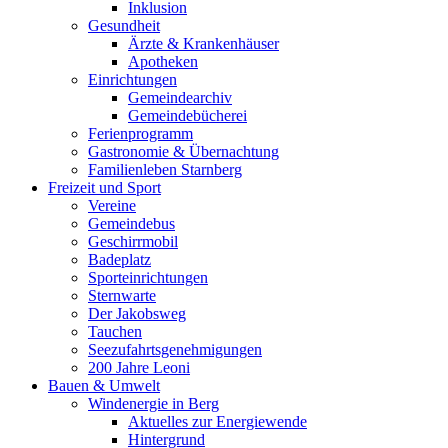
Inklusion
Gesundheit
Ärzte & Krankenhäuser
Apotheken
Einrichtungen
Gemeindearchiv
Gemeindebücherei
Ferienprogramm
Gastronomie & Übernachtung
Familienleben Starnberg
Freizeit und Sport
Vereine
Gemeindebus
Geschirrmobil
Badeplatz
Sporteinrichtungen
Sternwarte
Der Jakobsweg
Tauchen
Seezufahrtsgenehmigungen
200 Jahre Leoni
Bauen & Umwelt
Windenergie in Berg
Aktuelles zur Energiewende
Hintergrund