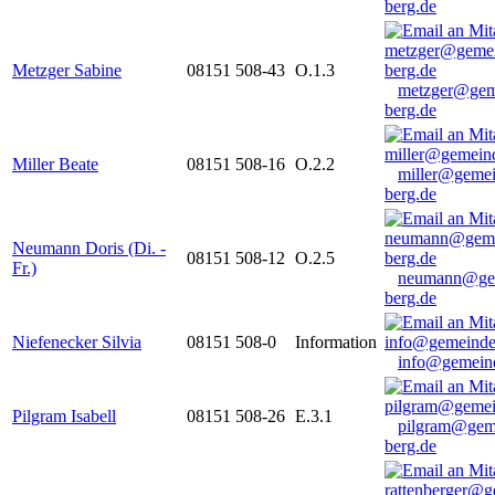
berg.de
Metzger Sabine
08151 508-43
O.1.3
metzger@gem
berg.de
Miller Beate
08151 508-16
O.2.2
miller@gemei
berg.de
Neumann Doris (Di. -
08151 508-12
O.2.5
Fr.)
neumann@ge
berg.de
Niefenecker Silvia
08151 508-0
Information
info@gemeind
Pilgram Isabell
08151 508-26
E.3.1
pilgram@gem
berg.de