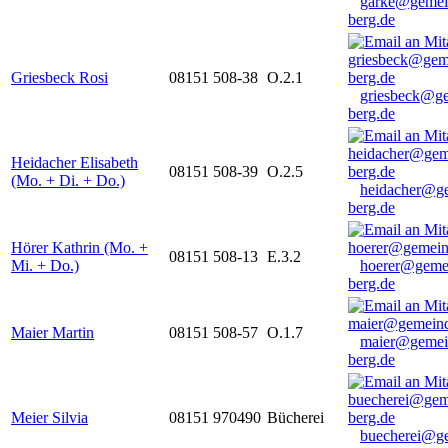
garke@gemei
berg.de
Griesbeck Rosi
08151 508-38
O.2.1
griesbeck@g
berg.de
Heidacher Elisabeth
08151 508-39
O.2.5
(Mo. + Di. + Do.)
heidacher@g
berg.de
Hörer Kathrin (Mo. +
08151 508-13
E.3.2
Mi. + Do.)
hoerer@geme
berg.de
Maier Martin
08151 508-57
O.1.7
maier@gemei
berg.de
Meier Silvia
08151 970490
Bücherei
buecherei@g