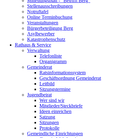
Mitteilungsblatt - "Betrifft Berg"
Stellenausschreibungen
Notruftafel
Online Terminbuchung
Veranstaltungen
Bürgerbeteiligung Berg
Asylbewerber
Katastrophenschutz
Rathaus & Service
Verwaltung
Telefonliste
Organigramm
Gemeinderat
Ratsinformationssystem
Geschäftsordnung Gemeinderat
Leitbild
Sitzungstermine
Jugendbeirat
Wer sind wir
Mitglieder/Steckbriefe
Ideen einreichen
Satzung
Sitzungen
Protokolle
Gemeindliche Einrichtungen