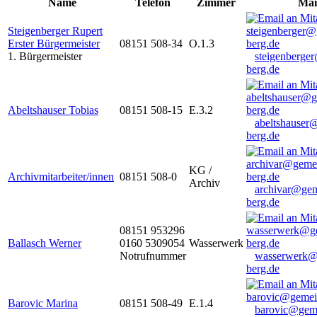
Name
Telefon
Zimmer
Mai
Steigenberger Rupert
Erster Bürgermeister
08151 508-34
O.1.3
1. Bürgermeister
steigenberge
berg.de
Abeltshauser Tobias
08151 508-15
E.3.2
abeltshauser
berg.de
KG /
Archivmitarbeiter/innen
08151 508-0
Archiv
archivar@gem
berg.de
08151 953296
Ballasch Werner
0160 5309054
Wasserwerk
Notrufnummer
wasserwerk@
berg.de
Barovic Marina
08151 508-49
E.1.4
barovic@gem