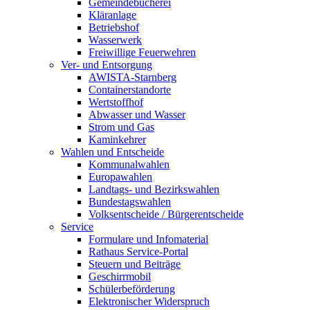
Gemeindebücherei
Kläranlage
Betriebshof
Wasserwerk
Freiwillige Feuerwehren
Ver- und Entsorgung
AWISTA-Starnberg
Containerstandorte
Wertstoffhof
Abwasser und Wasser
Strom und Gas
Kaminkehrer
Wahlen und Entscheide
Kommunalwahlen
Europawahlen
Landtags- und Bezirkswahlen
Bundestagswahlen
Volksentscheide / Bürgerentscheide
Service
Formulare und Infomaterial
Rathaus Service-Portal
Steuern und Beiträge
Geschirrmobil
Schülerbeförderung
Elektronischer Widerspruch