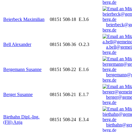
berg.de
Beierbeck Maximilian
08151 508-18
E.3.6
beierbeck@g
berg.de
Bell Alexander
08151 508-36
O.2.3
a.bell@gemei
berg.de
Bergemann Susanne
08151 508-22
E.1.6
bergemann@g
berg.de
Berger Susanne
08151 508-21
E.1.7
berger@geme
berg.de
Biethahn Dipl.-Ing.
08151 508-24
E.3.4
(FH) Anja
biethahn@ge
berg.de