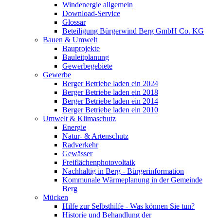
Windenergie allgemein
Download-Service
Glossar
Beteiligung Bürgerwind Berg GmbH Co. KG
Bauen & Umwelt
Bauprojekte
Bauleitplanung
Gewerbegebiete
Gewerbe
Berger Betriebe laden ein 2024
Berger Betriebe laden ein 2018
Berger Betriebe laden ein 2014
Berger Betriebe laden ein 2010
Umwelt & Klimaschutz
Energie
Natur- & Artenschutz
Radverkehr
Gewässer
Freiflächenphotovoltaik
Nachhaltig in Berg - Bürgerinformation
Kommunale Wärmeplanung in der Gemeinde
Berg
Mücken
Hilfe zur Selbsthilfe - Was können Sie tun?
Historie und Behandlung der