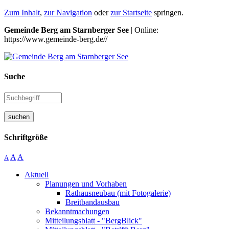
Zum Inhalt
,
zur Navigation
oder
zur Startseite
springen.
Gemeinde Berg am Starnberger See
| Online:
https://www.gemeinde-berg.de//
Suche
suchen
Schriftgröße
A
A
A
Aktuell
Planungen und Vorhaben
Rathausneubau (mit Fotogalerie)
Breitbandausbau
Bekanntmachungen
Mitteilungsblatt - "BergBlick"