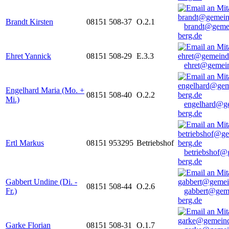
Brandt Kirsten
08151 508-37
O.2.1
brandt@geme
berg.de
Ehret Yannick
08151 508-29
E.3.3
ehret@gemein
Engelhard Maria (Mo. +
08151 508-40
O.2.2
Mi.)
engelhard@g
berg.de
Ertl Markus
08151 953295
Betriebshof
betriebshof@
berg.de
Gabbert Undine (Di. -
08151 508-44
O.2.6
Fr.)
gabbert@gem
berg.de
Garke Florian
08151 508-31
O.1.7