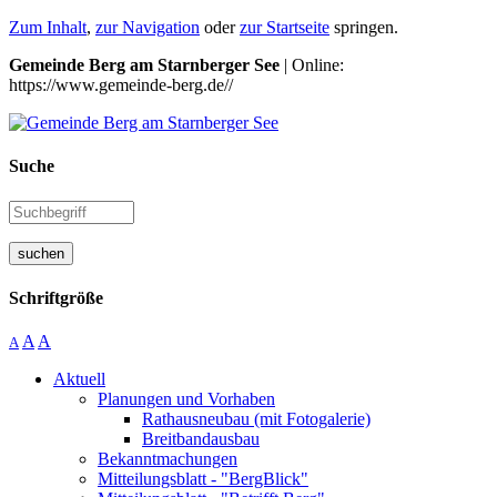
Zum Inhalt
,
zur Navigation
oder
zur Startseite
springen.
Gemeinde Berg am Starnberger See
| Online:
https://www.gemeinde-berg.de//
Suche
suchen
Schriftgröße
A
A
A
Aktuell
Planungen und Vorhaben
Rathausneubau (mit Fotogalerie)
Breitbandausbau
Bekanntmachungen
Mitteilungsblatt - "BergBlick"