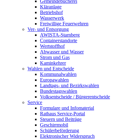
Gemeindebücherei
Kläranlage
Betriebshof
Wasserwerk
Freiwillige Feuerwehren
Ver- und Entsorgung
AWISTA-Starnberg
Containerstandorte
Wertstoffhof
Abwasser und Wasser
Strom und Gas
Kaminkehrer
Wahlen und Entscheide
Kommunalwahlen
Europawahlen
Landtags- und Bezirkswahlen
Bundestagswahlen
Volksentscheide / Bürgerentscheide
Service
Formulare und Infomaterial
Rathaus Service-Portal
Steuern und Beiträge
Geschirrmobil
Schülerbeförderung
Elektronischer Widerspruch