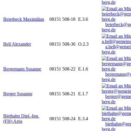
berg.de
Beierbeck Maximilian
08151 508-18
E.3.6
beierbeck@g
berg.de
Bell Alexander
08151 508-36
O.2.3
a.bell@gemei
berg.de
Bergemann Susanne
08151 508-22
E.1.6
bergemann@g
berg.de
Berger Susanne
08151 508-21
E.1.7
berger@geme
berg.de
Biethahn Dipl.-Ing.
08151 508-24
E.3.4
(FH) Anja
biethahn@ge
berg.de