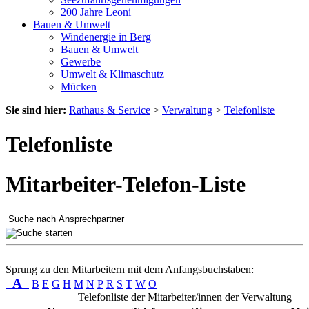
200 Jahre Leoni
Bauen & Umwelt
Windenergie in Berg
Bauen & Umwelt
Gewerbe
Umwelt & Klimaschutz
Mücken
Sie sind hier:
Rathaus & Service
>
Verwaltung
>
Telefonliste
Telefonliste
Mitarbeiter-Telefon-Liste
Sprung zu den Mitarbeitern mit dem Anfangsbuchstaben:
A
B
E
G
H
M
N
P
R
S
T
W
O
Telefonliste der Mitarbeiter/innen der Verwaltung