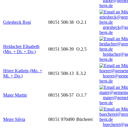
garke@gemei
berg.de
Griesbeck Rosi
08151 508-38
O.2.1
griesbeck@g
berg.de
Heidacher Elisabeth
08151 508-39
O.2.5
(Mo. + Di. + Do.)
heidacher@g
berg.de
Hörer Kathrin (Mo. +
08151 508-13
E.3.2
Mi. + Do.)
hoerer@geme
berg.de
Maier Martin
08151 508-57
O.1.7
maier@gemei
berg.de
Meier Silvia
08151 970490
Bücherei
buecherei@g