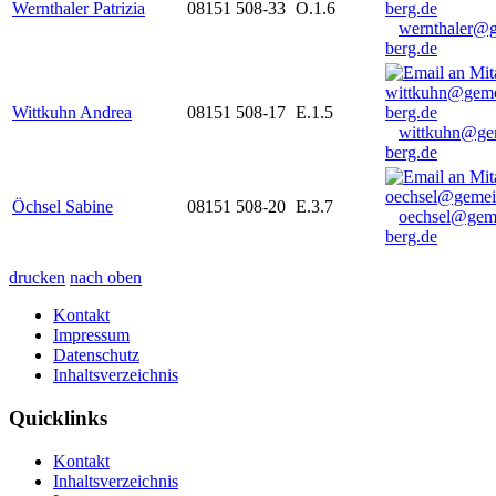
Wernthaler Patrizia
08151 508-33
O.1.6
wernthaler@
berg.de
Wittkuhn Andrea
08151 508-17
E.1.5
wittkuhn@ge
berg.de
Öchsel Sabine
08151 508-20
E.3.7
oechsel@gem
berg.de
drucken
nach oben
Kontakt
Impressum
Datenschutz
Inhaltsverzeichnis
Quicklinks
Kontakt
Inhaltsverzeichnis