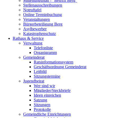
Mitteilungsblatt - "Betrifft Berg"
Stellenausschreibungen
Notruftafel
Online Terminbuchung
Veranstaltungen
Bürgerbeteiligung Berg
Asylbewerber
Katastrophenschutz
Rathaus & Service
Verwaltung
Telefonliste
Organigramm
Gemeinderat
Ratsinformationssystem
Geschäftsordnung Gemeinderat
Leitbild
Sitzungstermine
Jugendbeirat
Wer sind wir
Mitglieder/Steckbriefe
Ideen einreichen
Satzung
Sitzungen
Protokolle
Gemeindliche Einrichtungen