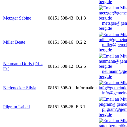
berg.de
Metzger Sabine
08151 508-43
O.1.3
metzger@gem
berg.de
Miller Beate
08151 508-16
O.2.2
miller@gemei
berg.de
Neumann Doris (Di. -
08151 508-12
O.2.5
Fr.)
neumann@ge
berg.de
Niefenecker Silvia
08151 508-0
Information
info@gemeind
Pilgram Isabell
08151 508-26
E.3.1
pilgram@gem
berg.de