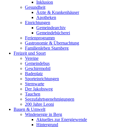
Inklusion
Gesundheit
Ärzte & Krankenhäuser
Apotheken
Einrichtungen
Gemeindearchiv
Gemeindebücherei
Ferienprogramm
Gastronomie & Übernachtung
Familienleben Starnberg
Freizeit und Sport
Vereine
Gemeindebus
Geschirrmobil
Badeplatz
Sporteinrichtungen
Sternwarte
Der Jakobsweg
Tauchen
Seezufahrtsgenehmigungen
200 Jahre Leoni
Bauen & Umwelt
Windenergie in Berg
Aktuelles zur Energiewende
Hintergrund