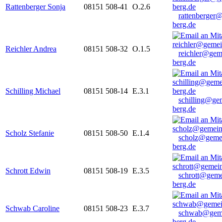
Rattenberger Sonja
08151 508-41
O.2.6
rattenberger
berg.de
Reichler Andrea
08151 508-32
O.1.5
reichler@gem
berg.de
Schilling Michael
08151 508-14
E.3.1
schilling@ge
berg.de
Scholz Stefanie
08151 508-50
E.1.4
scholz@geme
berg.de
Schrott Edwin
08151 508-19
E.3.5
schrott@geme
berg.de
Schwab Caroline
08151 508-23
E.3.7
schwab@gem
berg.de