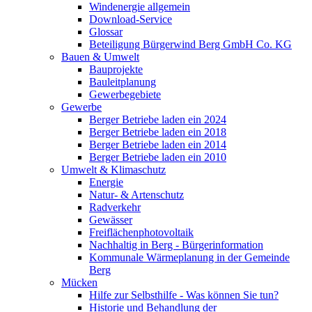
Windenergie allgemein
Download-Service
Glossar
Beteiligung Bürgerwind Berg GmbH Co. KG
Bauen & Umwelt
Bauprojekte
Bauleitplanung
Gewerbegebiete
Gewerbe
Berger Betriebe laden ein 2024
Berger Betriebe laden ein 2018
Berger Betriebe laden ein 2014
Berger Betriebe laden ein 2010
Umwelt & Klimaschutz
Energie
Natur- & Artenschutz
Radverkehr
Gewässer
Freiflächenphotovoltaik
Nachhaltig in Berg - Bürgerinformation
Kommunale Wärmeplanung in der Gemeinde
Berg
Mücken
Hilfe zur Selbsthilfe - Was können Sie tun?
Historie und Behandlung der