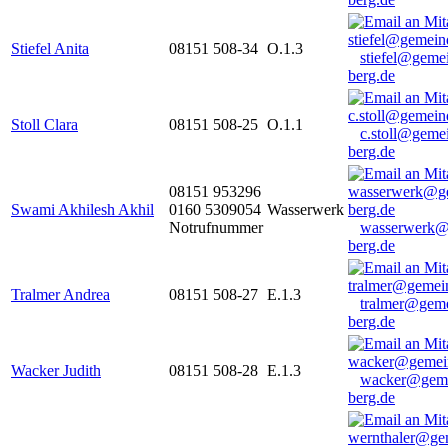
Stiefel Anita
08151 508-34
O.1.3
stiefel@geme
berg.de
Stoll Clara
08151 508-25
O.1.1
c.stoll@geme
berg.de
08151 953296
Swami Akhilesh Akhil
0160 5309054
Wasserwerk
Notrufnummer
wasserwerk@
berg.de
Tralmer Andrea
08151 508-27
E.1.3
tralmer@gem
berg.de
Wacker Judith
08151 508-28
E.1.3
wacker@geme
berg.de