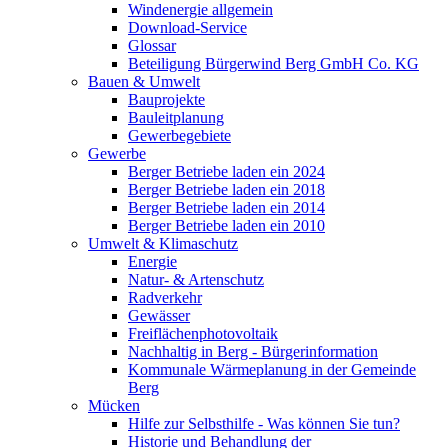
Windenergie allgemein
Download-Service
Glossar
Beteiligung Bürgerwind Berg GmbH Co. KG
Bauen & Umwelt
Bauprojekte
Bauleitplanung
Gewerbegebiete
Gewerbe
Berger Betriebe laden ein 2024
Berger Betriebe laden ein 2018
Berger Betriebe laden ein 2014
Berger Betriebe laden ein 2010
Umwelt & Klimaschutz
Energie
Natur- & Artenschutz
Radverkehr
Gewässer
Freiflächenphotovoltaik
Nachhaltig in Berg - Bürgerinformation
Kommunale Wärmeplanung in der Gemeinde
Berg
Mücken
Hilfe zur Selbsthilfe - Was können Sie tun?
Historie und Behandlung der