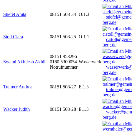
Stiefel Anita
08151 508-34
O.1.3
stiefel@geme
berg.de
Stoll Clara
08151 508-25
O.1.1
c.stoll@geme
berg.de
08151 953296
Swami Akhilesh Akhil
0160 5309054
Wasserwerk
Notrufnummer
wasserwerk@
berg.de
Tralmer Andrea
08151 508-27
E.1.3
tralmer@gem
berg.de
Wacker Judith
08151 508-28
E.1.3
wacker@geme
berg.de