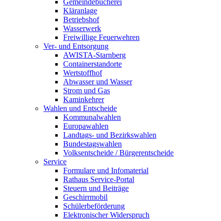
Gemeindebücherei
Kläranlage
Betriebshof
Wasserwerk
Freiwillige Feuerwehren
Ver- und Entsorgung
AWISTA-Starnberg
Containerstandorte
Wertstoffhof
Abwasser und Wasser
Strom und Gas
Kaminkehrer
Wahlen und Entscheide
Kommunalwahlen
Europawahlen
Landtags- und Bezirkswahlen
Bundestagswahlen
Volksentscheide / Bürgerentscheide
Service
Formulare und Infomaterial
Rathaus Service-Portal
Steuern und Beiträge
Geschirrmobil
Schülerbeförderung
Elektronischer Widerspruch