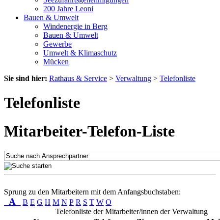
200 Jahre Leoni
Bauen & Umwelt
Windenergie in Berg
Bauen & Umwelt
Gewerbe
Umwelt & Klimaschutz
Mücken
Sie sind hier:
Rathaus & Service
>
Verwaltung
>
Telefonliste
Telefonliste
Mitarbeiter-Telefon-Liste
Sprung zu den Mitarbeitern mit dem Anfangsbuchstaben:
A
B
E
G
H
M
N
P
R
S
T
W
O
Telefonliste der Mitarbeiter/innen der Verwaltung