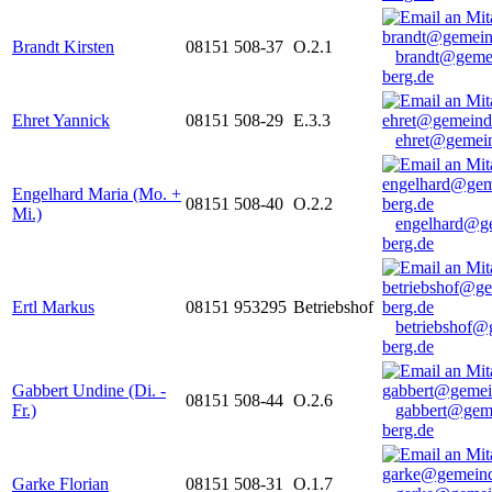
Brandt Kirsten
08151 508-37
O.2.1
brandt@geme
berg.de
Ehret Yannick
08151 508-29
E.3.3
ehret@gemein
Engelhard Maria (Mo. +
08151 508-40
O.2.2
Mi.)
engelhard@g
berg.de
Ertl Markus
08151 953295
Betriebshof
betriebshof@
berg.de
Gabbert Undine (Di. -
08151 508-44
O.2.6
Fr.)
gabbert@gem
berg.de
Garke Florian
08151 508-31
O.1.7