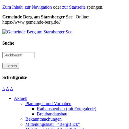
Zum Inhalt
,
zur Navigation
oder
zur Startseite
springen.
Gemeinde Berg am Starnberger See
| Online:
https://www.gemeinde-berg.de//
Suche
suchen
Schriftgröße
A
A
A
Aktuell
Planungen und Vorhaben
Rathausneubau (mit Fotogalerie)
Breitbandausbau
Bekanntmachungen
Mitteilungsblatt - "BergBlick"