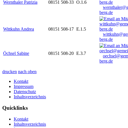
Wernthaler Patrizia
08151 508-33
O.1.6
wernthaler@
berg.de
Wittkuhn Andrea
08151 508-17
E.1.5
wittkuhn@ge
berg.de
Öchsel Sabine
08151 508-20
E.3.7
oechsel@gem
berg.de
drucken
nach oben
Kontakt
Impressum
Datenschutz
Inhaltsverzeichnis
Quicklinks
Kontakt
Inhaltsverzeichnis