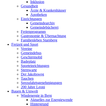
Inklusion
Gesundheit
Ärzte & Krankenhäuser
Apotheken
Einrichtungen
Gemeindearchiv
Gemeindebücherei
Ferienprogramm
Gastronomie & Übernachtung
Familienleben Starnberg
Freizeit und Sport
Vereine
Gemeindebus
Geschirrmobil
Badeplatz
Sporteinrichtungen
Sternwarte
Der Jakobsweg
Tauchen
Seezufahrtsgenehmigungen
200 Jahre Leoni
Bauen & Umwelt
Windenergie in Berg
Aktuelles zur Energiewende
Hintergrund