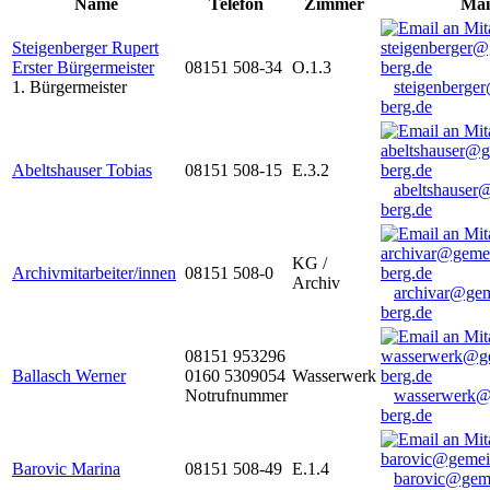
Name
Telefon
Zimmer
Mai
Steigenberger Rupert
Erster Bürgermeister
08151 508-34
O.1.3
1. Bürgermeister
steigenberge
berg.de
Abeltshauser Tobias
08151 508-15
E.3.2
abeltshauser
berg.de
KG /
Archivmitarbeiter/innen
08151 508-0
Archiv
archivar@gem
berg.de
08151 953296
Ballasch Werner
0160 5309054
Wasserwerk
Notrufnummer
wasserwerk@
berg.de
Barovic Marina
08151 508-49
E.1.4
barovic@gem