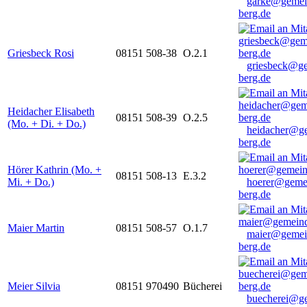
garke@gemei
berg.de
Griesbeck Rosi
08151 508-38
O.2.1
griesbeck@g
berg.de
Heidacher Elisabeth
08151 508-39
O.2.5
(Mo. + Di. + Do.)
heidacher@g
berg.de
Hörer Kathrin (Mo. +
08151 508-13
E.3.2
Mi. + Do.)
hoerer@geme
berg.de
Maier Martin
08151 508-57
O.1.7
maier@gemei
berg.de
Meier Silvia
08151 970490
Bücherei
buecherei@g