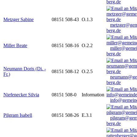
berg.de
Metzger Sabine
08151 508-43
O.1.3
metzger@gem
berg.de
Miller Beate
08151 508-16
O.2.2
miller@gemei
berg.de
Neumann Doris (Di. -
08151 508-12
O.2.5
Fr.)
neumann@ge
berg.de
Niefenecker Silvia
08151 508-0
Information
info@gemeind
Pilgram Isabell
08151 508-26
E.3.1
pilgram@gem
berg.de