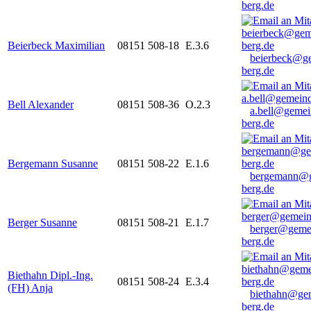
berg.de
Beierbeck Maximilian
08151 508-18
E.3.6
beierbeck@g
berg.de
Bell Alexander
08151 508-36
O.2.3
a.bell@gemei
berg.de
Bergemann Susanne
08151 508-22
E.1.6
bergemann@g
berg.de
Berger Susanne
08151 508-21
E.1.7
berger@geme
berg.de
Biethahn Dipl.-Ing.
08151 508-24
E.3.4
(FH) Anja
biethahn@ge
berg.de