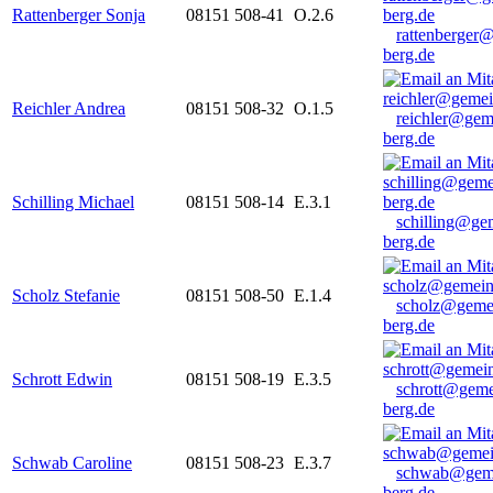
Rattenberger Sonja
08151 508-41
O.2.6
rattenberger
berg.de
Reichler Andrea
08151 508-32
O.1.5
reichler@gem
berg.de
Schilling Michael
08151 508-14
E.3.1
schilling@ge
berg.de
Scholz Stefanie
08151 508-50
E.1.4
scholz@geme
berg.de
Schrott Edwin
08151 508-19
E.3.5
schrott@geme
berg.de
Schwab Caroline
08151 508-23
E.3.7
schwab@gem
berg.de