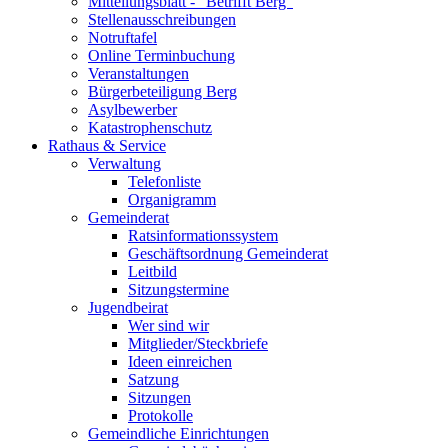
Mitteilungsblatt - "Betrifft Berg"
Stellenausschreibungen
Notruftafel
Online Terminbuchung
Veranstaltungen
Bürgerbeteiligung Berg
Asylbewerber
Katastrophenschutz
Rathaus & Service
Verwaltung
Telefonliste
Organigramm
Gemeinderat
Ratsinformationssystem
Geschäftsordnung Gemeinderat
Leitbild
Sitzungstermine
Jugendbeirat
Wer sind wir
Mitglieder/Steckbriefe
Ideen einreichen
Satzung
Sitzungen
Protokolle
Gemeindliche Einrichtungen