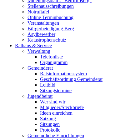
Mitteilungsblatt - "Betrifft Berg"
Stellenausschreibungen
Notruftafel
Online Terminbuchung
Veranstaltungen
Bürgerbeteiligung Berg
Asylbewerber
Katastrophenschutz
Rathaus & Service
Verwaltung
Telefonliste
Organigramm
Gemeinderat
Ratsinformationssystem
Geschäftsordnung Gemeinderat
Leitbild
Sitzungstermine
Jugendbeirat
Wer sind wir
Mitglieder/Steckbriefe
Ideen einreichen
Satzung
Sitzungen
Protokolle
Gemeindliche Einrichtungen