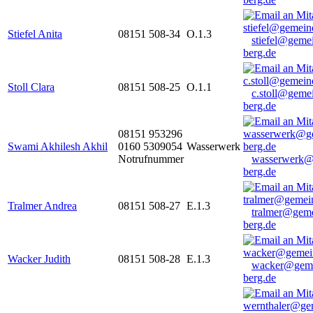
Stiefel Anita
08151 508-34
O.1.3
stiefel@geme
berg.de
Stoll Clara
08151 508-25
O.1.1
c.stoll@geme
berg.de
08151 953296
Swami Akhilesh Akhil
0160 5309054
Wasserwerk
Notrufnummer
wasserwerk@
berg.de
Tralmer Andrea
08151 508-27
E.1.3
tralmer@gem
berg.de
Wacker Judith
08151 508-28
E.1.3
wacker@geme
berg.de