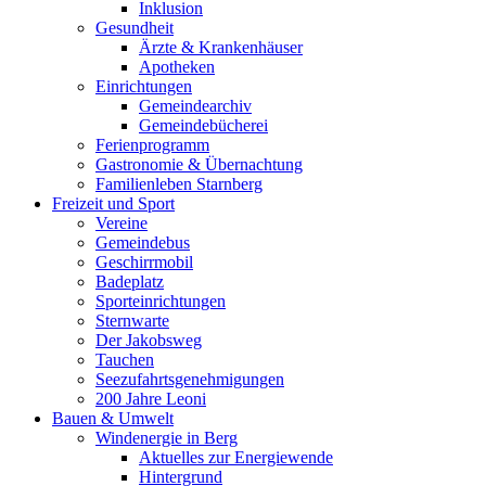
Inklusion
Gesundheit
Ärzte & Krankenhäuser
Apotheken
Einrichtungen
Gemeindearchiv
Gemeindebücherei
Ferienprogramm
Gastronomie & Übernachtung
Familienleben Starnberg
Freizeit und Sport
Vereine
Gemeindebus
Geschirrmobil
Badeplatz
Sporteinrichtungen
Sternwarte
Der Jakobsweg
Tauchen
Seezufahrtsgenehmigungen
200 Jahre Leoni
Bauen & Umwelt
Windenergie in Berg
Aktuelles zur Energiewende
Hintergrund