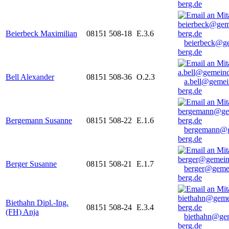
berg.de
Beierbeck Maximilian
08151 508-18
E.3.6
beierbeck@g
berg.de
Bell Alexander
08151 508-36
O.2.3
a.bell@gemei
berg.de
Bergemann Susanne
08151 508-22
E.1.6
bergemann@g
berg.de
Berger Susanne
08151 508-21
E.1.7
berger@geme
berg.de
Biethahn Dipl.-Ing.
08151 508-24
E.3.4
(FH) Anja
biethahn@ge
berg.de