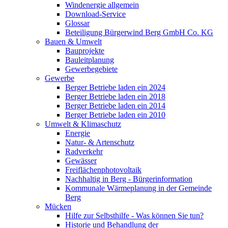
Windenergie allgemein
Download-Service
Glossar
Beteiligung Bürgerwind Berg GmbH Co. KG
Bauen & Umwelt
Bauprojekte
Bauleitplanung
Gewerbegebiete
Gewerbe
Berger Betriebe laden ein 2024
Berger Betriebe laden ein 2018
Berger Betriebe laden ein 2014
Berger Betriebe laden ein 2010
Umwelt & Klimaschutz
Energie
Natur- & Artenschutz
Radverkehr
Gewässer
Freiflächenphotovoltaik
Nachhaltig in Berg - Bürgerinformation
Kommunale Wärmeplanung in der Gemeinde
Berg
Mücken
Hilfe zur Selbsthilfe - Was können Sie tun?
Historie und Behandlung der