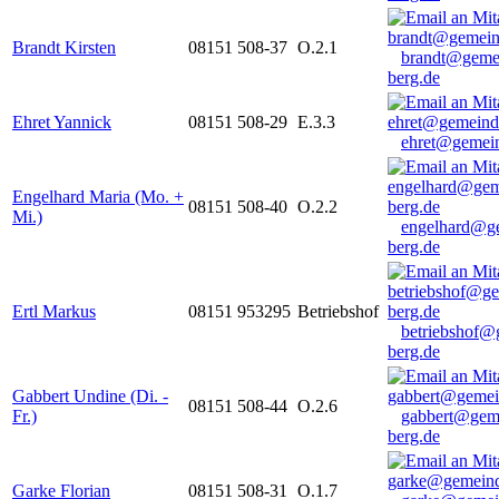
Brandt Kirsten
08151 508-37
O.2.1
brandt@geme
berg.de
Ehret Yannick
08151 508-29
E.3.3
ehret@gemein
Engelhard Maria (Mo. +
08151 508-40
O.2.2
Mi.)
engelhard@g
berg.de
Ertl Markus
08151 953295
Betriebshof
betriebshof@
berg.de
Gabbert Undine (Di. -
08151 508-44
O.2.6
Fr.)
gabbert@gem
berg.de
Garke Florian
08151 508-31
O.1.7