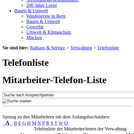
200 Jahre Leoni
Bauen & Umwelt
Windenergie in Berg
Bauen & Umwelt
Gewerbe
Umwelt & Klimaschutz
Mücken
Sie sind hier:
Rathaus & Service
>
Verwaltung
>
Telefonliste
Telefonliste
Mitarbeiter-Telefon-Liste
Sprung zu den Mitarbeitern mit dem Anfangsbuchstaben:
A
B
E
G
H
M
N
P
R
S
T
W
O
Telefonliste der Mitarbeiter/innen der Verwaltung