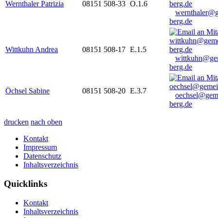
Wernthaler Patrizia
08151 508-33
O.1.6
wernthaler@
berg.de
Wittkuhn Andrea
08151 508-17
E.1.5
wittkuhn@ge
berg.de
Öchsel Sabine
08151 508-20
E.3.7
oechsel@gem
berg.de
drucken
nach oben
Kontakt
Impressum
Datenschutz
Inhaltsverzeichnis
Quicklinks
Kontakt
Inhaltsverzeichnis