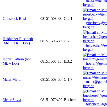
garke@gemei
berg.de
Griesbeck Rosi
08151 508-38
O.2.1
griesbeck@g
berg.de
Heidacher Elisabeth
08151 508-39
O.2.5
(Mo. + Di. + Do.)
heidacher@g
berg.de
Hörer Kathrin (Mo. +
08151 508-13
E.3.2
Mi. + Do.)
hoerer@geme
berg.de
Maier Martin
08151 508-57
O.1.7
maier@gemei
berg.de
Meier Silvia
08151 970490
Bücherei
buecherei@g