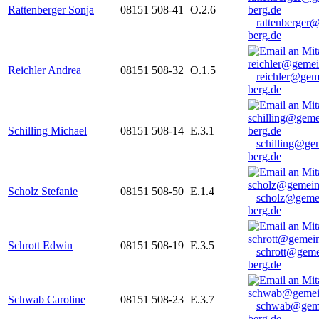
Rattenberger Sonja
08151 508-41
O.2.6
rattenberger
berg.de
Reichler Andrea
08151 508-32
O.1.5
reichler@gem
berg.de
Schilling Michael
08151 508-14
E.3.1
schilling@ge
berg.de
Scholz Stefanie
08151 508-50
E.1.4
scholz@geme
berg.de
Schrott Edwin
08151 508-19
E.3.5
schrott@geme
berg.de
Schwab Caroline
08151 508-23
E.3.7
schwab@gem
berg.de