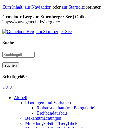
Zum Inhalt
,
zur Navigation
oder
zur Startseite
springen.
Gemeinde Berg am Starnberger See
| Online:
https://www.gemeinde-berg.de//
Suche
suchen
Schriftgröße
A
A
A
Aktuell
Planungen und Vorhaben
Rathausneubau (mit Fotogalerie)
Breitbandausbau
Bekanntmachungen
Mitteilungsblatt - "BergBlick"