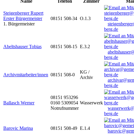
Name
Telefon
Zimmer
Mai
Steigenberger Rupert
Erster Bürgermeister
08151 508-34
O.1.3
1. Bürgermeister
steigenberge
berg.de
Abeltshauser Tobias
08151 508-15
E.3.2
abeltshauser
berg.de
KG /
Archivmitarbeiter/innen
08151 508-0
Archiv
archivar@gem
berg.de
08151 953296
Ballasch Werner
0160 5309054
Wasserwerk
Notrufnummer
wasserwerk@
berg.de
Barovic Marina
08151 508-49
E.1.4
barovic@gem