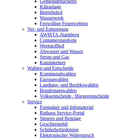
Gemeindebücherei
Kläranlage
Betriebshof
Wasserwerk
Freiwillige Feuerwehren
Ver- und Entsorgung
AWISTA-Starnberg
Containerstandorte
Wertstoffhof
Abwasser und Wasser
Strom und Gas
Kaminkehrer
Wahlen und Entscheide
Kommunalwahlen
Europawahlen
Landtags- und Bezirkswahlen
Bundestagswahlen
Volksentscheide / Bürgerentscheide
Service
Formulare und Infomaterial
Rathaus Service-Portal
Steuern und Beiträge
Geschirrmobil
Schülerbeförderung
Elektronischer Widerspruch