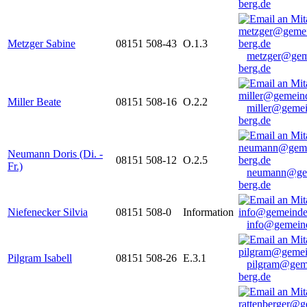
berg.de
Metzger Sabine
08151 508-43
O.1.3
metzger@gem
berg.de
Miller Beate
08151 508-16
O.2.2
miller@gemei
berg.de
Neumann Doris (Di. -
08151 508-12
O.2.5
Fr.)
neumann@ge
berg.de
Niefenecker Silvia
08151 508-0
Information
info@gemeind
Pilgram Isabell
08151 508-26
E.3.1
pilgram@gem
berg.de