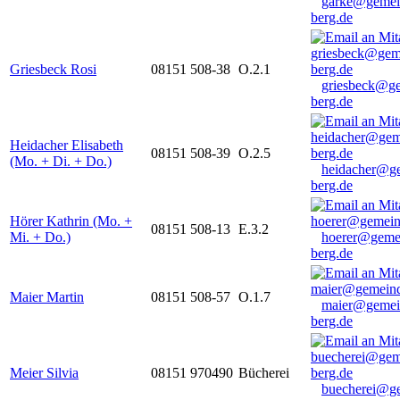
garke@gemei
berg.de
Griesbeck Rosi
08151 508-38
O.2.1
griesbeck@g
berg.de
Heidacher Elisabeth
08151 508-39
O.2.5
(Mo. + Di. + Do.)
heidacher@g
berg.de
Hörer Kathrin (Mo. +
08151 508-13
E.3.2
Mi. + Do.)
hoerer@geme
berg.de
Maier Martin
08151 508-57
O.1.7
maier@gemei
berg.de
Meier Silvia
08151 970490
Bücherei
buecherei@g