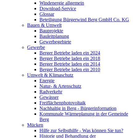
Windenergie allgemein
Download-Service
Glossar
Beteiligung Bürgerwind Berg GmbH Co. KG
Bauen & Umwelt
Bauprojekte
Bauleitplanung
Gewerbegebiete
Gewerbe
Berger Betriebe laden ein 2024
Berger Betriebe laden ein 2018
Berger Betriebe laden ein 2014
Berger Betriebe laden ein 2010
Umwelt & Klimaschutz
Energie
Natur- & Artenschutz
Radverkehr
Gewässer
Freiflächenphotovoltaik
Nachhaltig in Berg - Bürgerinformation
Kommunale Wärmeplanung in der Gemeinde
Berg
Mücken
Hilfe zur Selbsthilfe - Was können Sie tun?
Historie und Behandlung der