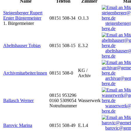
Name
Telefon
Zimmer
Mai
Steigenberger Rupert
Erster Bürgermeister
08151 508-34
O.1.3
1. Bürgermeister
steigenberge
berg.de
Abeltshauser Tobias
08151 508-15
E.3.2
abeltshauser
berg.de
KG /
Archivmitarbeiter/innen
08151 508-0
Archiv
archivar@gem
berg.de
08151 953296
Ballasch Werner
0160 5309054
Wasserwerk
Notrufnummer
wasserwerk@
berg.de
Barovic Marina
08151 508-49
E.1.4
barovic@gem