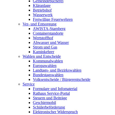
Gemeindebücherei
Kläranlage
Betriebshof
Wasserwerk
Freiwillige Feuerwehren
Ver- und Entsorgung
AWISTA-Starnberg
Containerstandorte
Wertstoffhof
Abwasser und Wasser
Strom und Gas
Kaminkehrer
Wahlen und Entscheide
Kommunalwahlen
Europawahlen
Landtags- und Bezirkswahlen
Bundestagswahlen
Volksentscheide / Bürgerentscheide
Service
Formulare und Infomaterial
Rathaus Service-Portal
Steuern und Beiträge
Geschirrmobil
Schülerbeförderung
Elektronischer Widerspruch