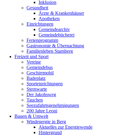
Inklusion
Gesundheit
Ärzte & Krankenhäuser
Apotheken
Einrichtungen
Gemeindearchiv
Gemeindebücherei
Ferienprogramm
Gastronomie & Übernachtung
Familienleben Starnberg
Freizeit und Sport
Vereine
Gemeindebus
Geschirrmobil
Badeplatz
Sporteinrichtungen
Sternwarte
Der Jakobsweg
Tauchen
Seezufahrtsgenehmigungen
200 Jahre Leoni
Bauen & Umwelt
Windenergie in Berg
Aktuelles zur Energiewende
Hintergrund