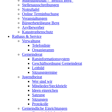
Mitteilungsblatt - "Betrifft Berg"
Stellenausschreibungen
Notruftafel
Online Terminbuchung
Veranstaltungen
Bürgerbeteiligung Berg
Asylbewerber
Katastrophenschutz
Rathaus & Service
Verwaltung
Telefonliste
Organigramm
Gemeinderat
Ratsinformationssystem
Geschäftsordnung Gemeinderat
Leitbild
Sitzungstermine
Jugendbeirat
Wer sind wir
Mitglieder/Steckbriefe
Ideen einreichen
Satzung
Sitzungen
Protokolle
Gemeindliche Einrichtungen