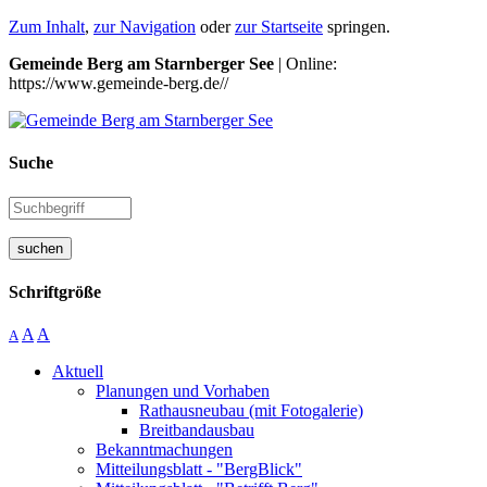
Zum Inhalt
,
zur Navigation
oder
zur Startseite
springen.
Gemeinde Berg am Starnberger See
| Online:
https://www.gemeinde-berg.de//
Suche
suchen
Schriftgröße
A
A
A
Aktuell
Planungen und Vorhaben
Rathausneubau (mit Fotogalerie)
Breitbandausbau
Bekanntmachungen
Mitteilungsblatt - "BergBlick"