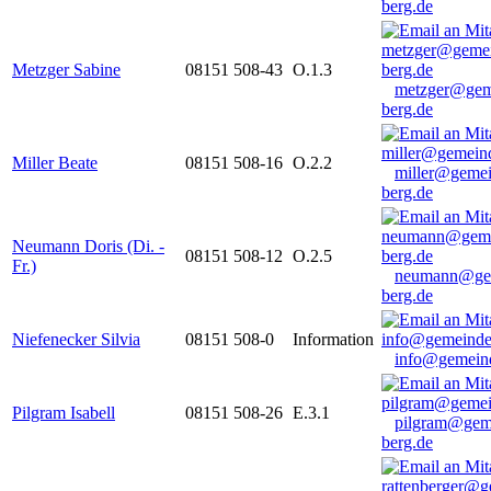
berg.de
Metzger Sabine
08151 508-43
O.1.3
metzger@gem
berg.de
Miller Beate
08151 508-16
O.2.2
miller@gemei
berg.de
Neumann Doris (Di. -
08151 508-12
O.2.5
Fr.)
neumann@ge
berg.de
Niefenecker Silvia
08151 508-0
Information
info@gemeind
Pilgram Isabell
08151 508-26
E.3.1
pilgram@gem
berg.de