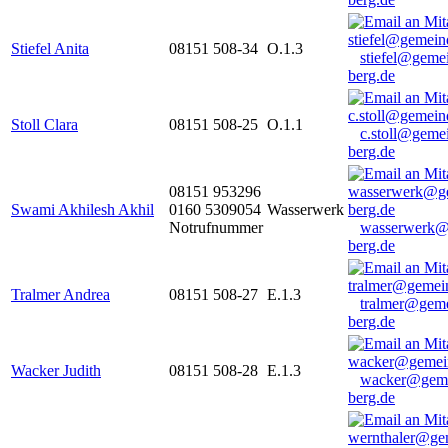
Stiefel Anita
08151 508-34
O.1.3
stiefel@geme
berg.de
Stoll Clara
08151 508-25
O.1.1
c.stoll@geme
berg.de
08151 953296
Swami Akhilesh Akhil
0160 5309054
Wasserwerk
Notrufnummer
wasserwerk@
berg.de
Tralmer Andrea
08151 508-27
E.1.3
tralmer@gem
berg.de
Wacker Judith
08151 508-28
E.1.3
wacker@geme
berg.de