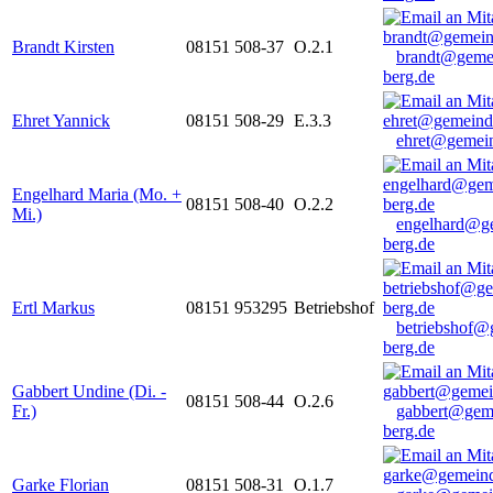
Brandt Kirsten
08151 508-37
O.2.1
brandt@geme
berg.de
Ehret Yannick
08151 508-29
E.3.3
ehret@gemein
Engelhard Maria (Mo. +
08151 508-40
O.2.2
Mi.)
engelhard@g
berg.de
Ertl Markus
08151 953295
Betriebshof
betriebshof@
berg.de
Gabbert Undine (Di. -
08151 508-44
O.2.6
Fr.)
gabbert@gem
berg.de
Garke Florian
08151 508-31
O.1.7