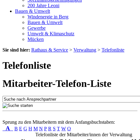
200 Jahre Leoni
Bauen & Umwelt
Windenergie in Berg
Bauen & Umwelt
Gewerbe
Umwelt & Klimaschutz
Mücken
Sie sind hier:
Rathaus & Service
>
Verwaltung
>
Telefonliste
Telefonliste
Mitarbeiter-Telefon-Liste
Sprung zu den Mitarbeitern mit dem Anfangsbuchstaben:
A
B
E
G
H
M
N
P
R
S
T
W
O
Telefonliste der Mitarbeiter/innen der Verwaltung