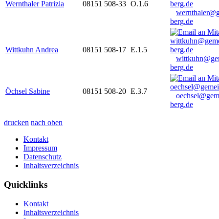
Wernthaler Patrizia
08151 508-33
O.1.6
wernthaler@
berg.de
Wittkuhn Andrea
08151 508-17
E.1.5
wittkuhn@ge
berg.de
Öchsel Sabine
08151 508-20
E.3.7
oechsel@gem
berg.de
drucken
nach oben
Kontakt
Impressum
Datenschutz
Inhaltsverzeichnis
Quicklinks
Kontakt
Inhaltsverzeichnis