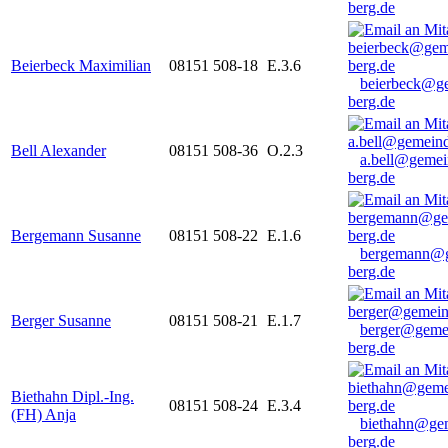
berg.de
Beierbeck Maximilian
08151 508-18
E.3.6
beierbeck@g
berg.de
Bell Alexander
08151 508-36
O.2.3
a.bell@gemei
berg.de
Bergemann Susanne
08151 508-22
E.1.6
bergemann@g
berg.de
Berger Susanne
08151 508-21
E.1.7
berger@geme
berg.de
Biethahn Dipl.-Ing.
08151 508-24
E.3.4
(FH) Anja
biethahn@ge
berg.de