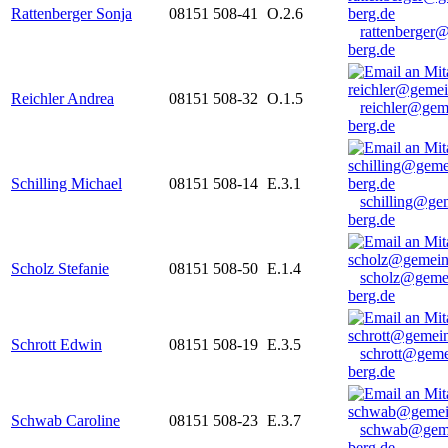
Rattenberger Sonja
08151 508-41
O.2.6
rattenberger
berg.de
Reichler Andrea
08151 508-32
O.1.5
reichler@gem
berg.de
Schilling Michael
08151 508-14
E.3.1
schilling@ge
berg.de
Scholz Stefanie
08151 508-50
E.1.4
scholz@geme
berg.de
Schrott Edwin
08151 508-19
E.3.5
schrott@geme
berg.de
Schwab Caroline
08151 508-23
E.3.7
schwab@gem
berg.de