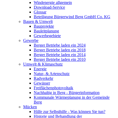
Windenergie allgemein
Download-Service
Glossar
Beteiligung Bürgerwind Berg GmbH Co. KG
Bauen & Umwelt
Bauprojekte
Bauleitplanung
Gewerbegebiete
Gewerbe
Berger Betriebe laden ein 2024
Berger Betriebe laden ein 2018
Berger Betriebe laden ein 2014
Berger Betriebe laden ein 2010
Umwelt & Klimaschutz
Energie
Natur- & Artenschutz
Radverkehr
Gewässer
Freiflächenphotovoltaik
Nachhaltig in Berg - Bürgerinformation
Kommunale Wärmeplanung in der Gemeinde
Berg
Mücken
Hilfe zur Selbsthilfe - Was können Sie tun?
Historie und Behandlung der