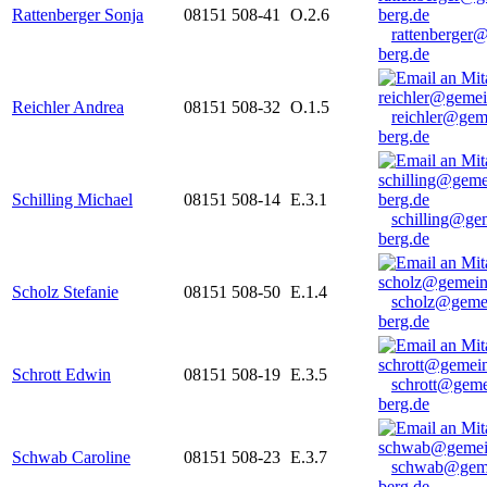
Rattenberger Sonja
08151 508-41
O.2.6
rattenberger
berg.de
Reichler Andrea
08151 508-32
O.1.5
reichler@gem
berg.de
Schilling Michael
08151 508-14
E.3.1
schilling@ge
berg.de
Scholz Stefanie
08151 508-50
E.1.4
scholz@geme
berg.de
Schrott Edwin
08151 508-19
E.3.5
schrott@geme
berg.de
Schwab Caroline
08151 508-23
E.3.7
schwab@gem
berg.de