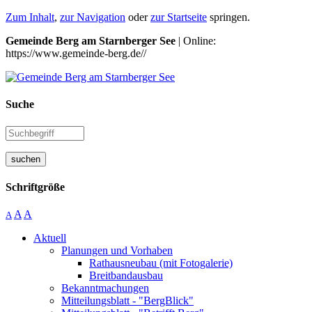
Zum Inhalt
,
zur Navigation
oder
zur Startseite
springen.
Gemeinde Berg am Starnberger See
| Online:
https://www.gemeinde-berg.de//
Suche
suchen
Schriftgröße
A
A
A
Aktuell
Planungen und Vorhaben
Rathausneubau (mit Fotogalerie)
Breitbandausbau
Bekanntmachungen
Mitteilungsblatt - "BergBlick"