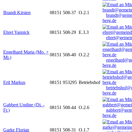
Brandt Kirsten
08151 508-37
O.2.1
brandt@geme
berg.de
Ehret Yannick
08151 508-29
E.3.3
ehret@gemein
Engelhard Maria (Mo. +
08151 508-40
O.2.2
Mi.)
engelhard@g
berg.de
Ertl Markus
08151 953295
Betriebshof
betriebshof@
berg.de
Gabbert Undine (Di. -
08151 508-44
O.2.6
Fr.)
gabbert@gem
berg.de
Garke Florian
08151 508-31
O.1.7