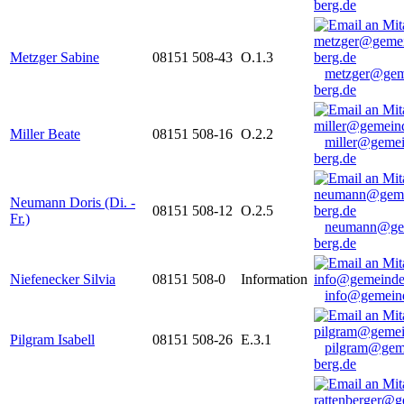
berg.de
Metzger Sabine
08151 508-43
O.1.3
metzger@gem
berg.de
Miller Beate
08151 508-16
O.2.2
miller@gemei
berg.de
Neumann Doris (Di. -
08151 508-12
O.2.5
Fr.)
neumann@ge
berg.de
Niefenecker Silvia
08151 508-0
Information
info@gemeind
Pilgram Isabell
08151 508-26
E.3.1
pilgram@gem
berg.de