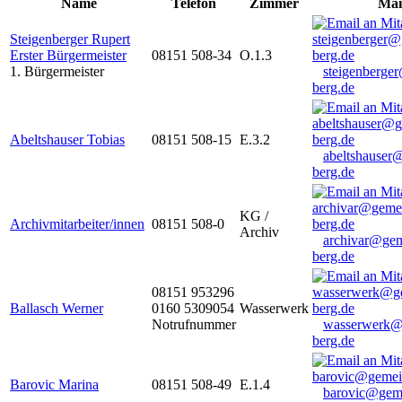
Name
Telefon
Zimmer
Mai
Steigenberger Rupert
Erster Bürgermeister
08151 508-34
O.1.3
1. Bürgermeister
steigenberge
berg.de
Abeltshauser Tobias
08151 508-15
E.3.2
abeltshauser
berg.de
KG /
Archivmitarbeiter/innen
08151 508-0
Archiv
archivar@gem
berg.de
08151 953296
Ballasch Werner
0160 5309054
Wasserwerk
Notrufnummer
wasserwerk@
berg.de
Barovic Marina
08151 508-49
E.1.4
barovic@gem