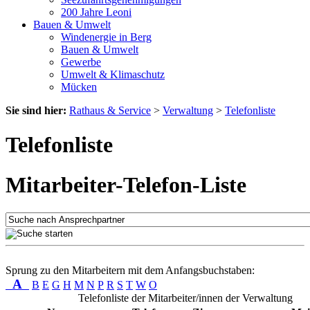
200 Jahre Leoni
Bauen & Umwelt
Windenergie in Berg
Bauen & Umwelt
Gewerbe
Umwelt & Klimaschutz
Mücken
Sie sind hier:
Rathaus & Service
>
Verwaltung
>
Telefonliste
Telefonliste
Mitarbeiter-Telefon-Liste
Sprung zu den Mitarbeitern mit dem Anfangsbuchstaben:
A
B
E
G
H
M
N
P
R
S
T
W
O
Telefonliste der Mitarbeiter/innen der Verwaltung