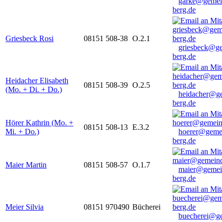
garke@gemei
berg.de
Griesbeck Rosi
08151 508-38
O.2.1
griesbeck@g
berg.de
Heidacher Elisabeth
08151 508-39
O.2.5
(Mo. + Di. + Do.)
heidacher@g
berg.de
Hörer Kathrin (Mo. +
08151 508-13
E.3.2
Mi. + Do.)
hoerer@geme
berg.de
Maier Martin
08151 508-57
O.1.7
maier@gemei
berg.de
Meier Silvia
08151 970490
Bücherei
buecherei@g