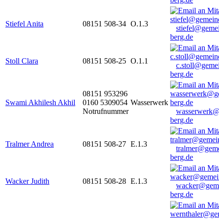
Stiefel Anita
08151 508-34
O.1.3
stiefel@geme
berg.de
Stoll Clara
08151 508-25
O.1.1
c.stoll@geme
berg.de
08151 953296
Swami Akhilesh Akhil
0160 5309054
Wasserwerk
Notrufnummer
wasserwerk@
berg.de
Tralmer Andrea
08151 508-27
E.1.3
tralmer@gem
berg.de
Wacker Judith
08151 508-28
E.1.3
wacker@geme
berg.de