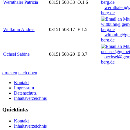
Wernthaler Patrizia
08151 508-33
O.1.6
wernthaler@
berg.de
Wittkuhn Andrea
08151 508-17
E.1.5
wittkuhn@ge
berg.de
Öchsel Sabine
08151 508-20
E.3.7
oechsel@gem
berg.de
drucken
nach oben
Kontakt
Impressum
Datenschutz
Inhaltsverzeichnis
Quicklinks
Kontakt
Inhaltsverzeichnis