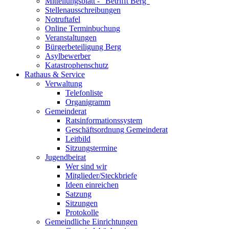
Mitteilungsblatt - "Betrifft Berg"
Stellenausschreibungen
Notruftafel
Online Terminbuchung
Veranstaltungen
Bürgerbeteiligung Berg
Asylbewerber
Katastrophenschutz
Rathaus & Service
Verwaltung
Telefonliste
Organigramm
Gemeinderat
Ratsinformationssystem
Geschäftsordnung Gemeinderat
Leitbild
Sitzungstermine
Jugendbeirat
Wer sind wir
Mitglieder/Steckbriefe
Ideen einreichen
Satzung
Sitzungen
Protokolle
Gemeindliche Einrichtungen