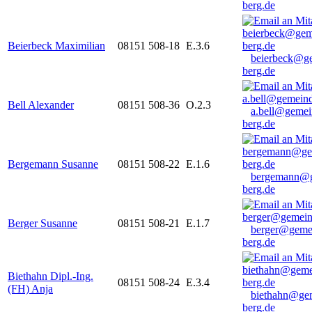
berg.de
Beierbeck Maximilian
08151 508-18
E.3.6
beierbeck@g
berg.de
Bell Alexander
08151 508-36
O.2.3
a.bell@gemei
berg.de
Bergemann Susanne
08151 508-22
E.1.6
bergemann@g
berg.de
Berger Susanne
08151 508-21
E.1.7
berger@geme
berg.de
Biethahn Dipl.-Ing.
08151 508-24
E.3.4
(FH) Anja
biethahn@ge
berg.de