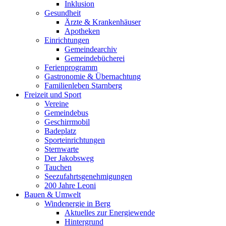
Inklusion
Gesundheit
Ärzte & Krankenhäuser
Apotheken
Einrichtungen
Gemeindearchiv
Gemeindebücherei
Ferienprogramm
Gastronomie & Übernachtung
Familienleben Starnberg
Freizeit und Sport
Vereine
Gemeindebus
Geschirrmobil
Badeplatz
Sporteinrichtungen
Sternwarte
Der Jakobsweg
Tauchen
Seezufahrtsgenehmigungen
200 Jahre Leoni
Bauen & Umwelt
Windenergie in Berg
Aktuelles zur Energiewende
Hintergrund