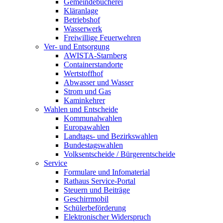
Gemeindebücherei
Kläranlage
Betriebshof
Wasserwerk
Freiwillige Feuerwehren
Ver- und Entsorgung
AWISTA-Starnberg
Containerstandorte
Wertstoffhof
Abwasser und Wasser
Strom und Gas
Kaminkehrer
Wahlen und Entscheide
Kommunalwahlen
Europawahlen
Landtags- und Bezirkswahlen
Bundestagswahlen
Volksentscheide / Bürgerentscheide
Service
Formulare und Infomaterial
Rathaus Service-Portal
Steuern und Beiträge
Geschirrmobil
Schülerbeförderung
Elektronischer Widerspruch