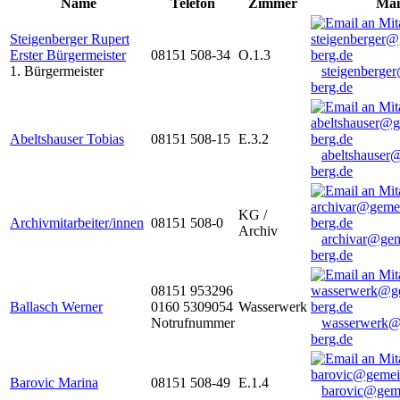
Name
Telefon
Zimmer
Mai
Steigenberger Rupert
Erster Bürgermeister
08151 508-34
O.1.3
1. Bürgermeister
steigenberge
berg.de
Abeltshauser Tobias
08151 508-15
E.3.2
abeltshauser
berg.de
KG /
Archivmitarbeiter/innen
08151 508-0
Archiv
archivar@gem
berg.de
08151 953296
Ballasch Werner
0160 5309054
Wasserwerk
Notrufnummer
wasserwerk@
berg.de
Barovic Marina
08151 508-49
E.1.4
barovic@gem