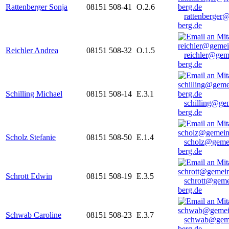
Rattenberger Sonja
08151 508-41
O.2.6
rattenberger
berg.de
Reichler Andrea
08151 508-32
O.1.5
reichler@gem
berg.de
Schilling Michael
08151 508-14
E.3.1
schilling@ge
berg.de
Scholz Stefanie
08151 508-50
E.1.4
scholz@geme
berg.de
Schrott Edwin
08151 508-19
E.3.5
schrott@geme
berg.de
Schwab Caroline
08151 508-23
E.3.7
schwab@gem
berg.de