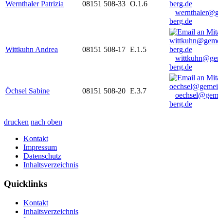
Wernthaler Patrizia
08151 508-33
O.1.6
wernthaler@
berg.de
Wittkuhn Andrea
08151 508-17
E.1.5
wittkuhn@ge
berg.de
Öchsel Sabine
08151 508-20
E.3.7
oechsel@gem
berg.de
drucken
nach oben
Kontakt
Impressum
Datenschutz
Inhaltsverzeichnis
Quicklinks
Kontakt
Inhaltsverzeichnis