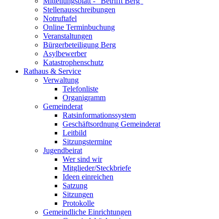
Mitteilungsblatt - "Betrifft Berg"
Stellenausschreibungen
Notruftafel
Online Terminbuchung
Veranstaltungen
Bürgerbeteiligung Berg
Asylbewerber
Katastrophenschutz
Rathaus & Service
Verwaltung
Telefonliste
Organigramm
Gemeinderat
Ratsinformationssystem
Geschäftsordnung Gemeinderat
Leitbild
Sitzungstermine
Jugendbeirat
Wer sind wir
Mitglieder/Steckbriefe
Ideen einreichen
Satzung
Sitzungen
Protokolle
Gemeindliche Einrichtungen