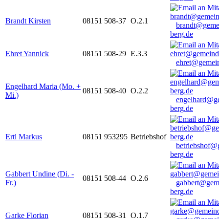
Brandt Kirsten
08151 508-37
O.2.1
brandt@geme
berg.de
Ehret Yannick
08151 508-29
E.3.3
ehret@gemein
Engelhard Maria (Mo. +
08151 508-40
O.2.2
Mi.)
engelhard@g
berg.de
Ertl Markus
08151 953295
Betriebshof
betriebshof@
berg.de
Gabbert Undine (Di. -
08151 508-44
O.2.6
Fr.)
gabbert@gem
berg.de
Garke Florian
08151 508-31
O.1.7