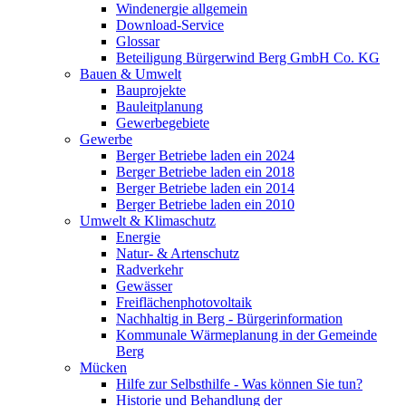
Windenergie allgemein
Download-Service
Glossar
Beteiligung Bürgerwind Berg GmbH Co. KG
Bauen & Umwelt
Bauprojekte
Bauleitplanung
Gewerbegebiete
Gewerbe
Berger Betriebe laden ein 2024
Berger Betriebe laden ein 2018
Berger Betriebe laden ein 2014
Berger Betriebe laden ein 2010
Umwelt & Klimaschutz
Energie
Natur- & Artenschutz
Radverkehr
Gewässer
Freiflächenphotovoltaik
Nachhaltig in Berg - Bürgerinformation
Kommunale Wärmeplanung in der Gemeinde
Berg
Mücken
Hilfe zur Selbsthilfe - Was können Sie tun?
Historie und Behandlung der