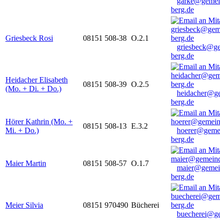
garke@gemei
berg.de
Griesbeck Rosi
08151 508-38
O.2.1
griesbeck@g
berg.de
Heidacher Elisabeth
08151 508-39
O.2.5
(Mo. + Di. + Do.)
heidacher@g
berg.de
Hörer Kathrin (Mo. +
08151 508-13
E.3.2
Mi. + Do.)
hoerer@geme
berg.de
Maier Martin
08151 508-57
O.1.7
maier@gemei
berg.de
Meier Silvia
08151 970490
Bücherei
buecherei@g