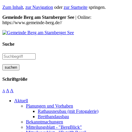
Zum Inhalt
,
zur Navigation
oder
zur Startseite
springen.
Gemeinde Berg am Starnberger See
| Online:
https://www.gemeinde-berg.de//
Suche
suchen
Schriftgröße
A
A
A
Aktuell
Planungen und Vorhaben
Rathausneubau (mit Fotogalerie)
Breitbandausbau
Bekanntmachungen
Mitteilungsblatt - "BergBlick"