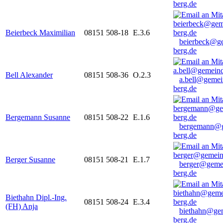
berg.de
Beierbeck Maximilian
08151 508-18
E.3.6
beierbeck@g
berg.de
Bell Alexander
08151 508-36
O.2.3
a.bell@gemei
berg.de
Bergemann Susanne
08151 508-22
E.1.6
bergemann@g
berg.de
Berger Susanne
08151 508-21
E.1.7
berger@geme
berg.de
Biethahn Dipl.-Ing.
08151 508-24
E.3.4
(FH) Anja
biethahn@ge
berg.de