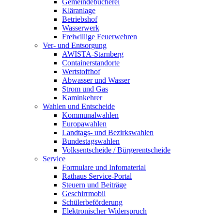
Gemeindebücherei
Kläranlage
Betriebshof
Wasserwerk
Freiwillige Feuerwehren
Ver- und Entsorgung
AWISTA-Starnberg
Containerstandorte
Wertstoffhof
Abwasser und Wasser
Strom und Gas
Kaminkehrer
Wahlen und Entscheide
Kommunalwahlen
Europawahlen
Landtags- und Bezirkswahlen
Bundestagswahlen
Volksentscheide / Bürgerentscheide
Service
Formulare und Infomaterial
Rathaus Service-Portal
Steuern und Beiträge
Geschirrmobil
Schülerbeförderung
Elektronischer Widerspruch