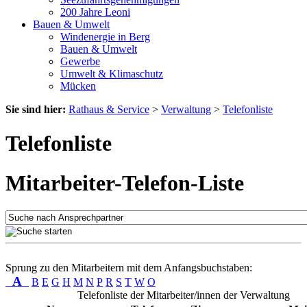
200 Jahre Leoni
Bauen & Umwelt
Windenergie in Berg
Bauen & Umwelt
Gewerbe
Umwelt & Klimaschutz
Mücken
Sie sind hier:
Rathaus & Service
>
Verwaltung
>
Telefonliste
Telefonliste
Mitarbeiter-Telefon-Liste
Sprung zu den Mitarbeitern mit dem Anfangsbuchstaben:
A
B
E
G
H
M
N
P
R
S
T
W
O
Telefonliste der Mitarbeiter/innen der Verwaltung