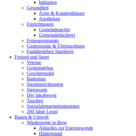
Inklusion
Gesundheit
Ärzte & Krankenhäuser
Apotheken
Einrichtungen
Gemeindearchiv
Gemeindebücherei
Ferienprogramm
Gastronomie & Übernachtung
Familienleben Starnberg
Freizeit und Sport
Vereine
Gemeindebus
Geschirrmobil
Badeplatz
Sporteinrichtungen
Sternwarte
Der Jakobsweg
Tauchen
Seezufahrtsgenehmigungen
200 Jahre Leoni
Bauen & Umwelt
Windenergie in Berg
Aktuelles zur Energiewende
Hintergrund