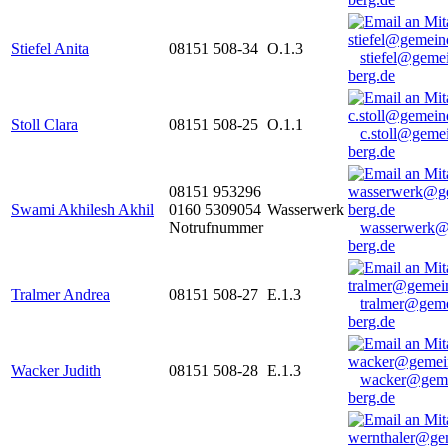
Stiefel Anita
08151 508-34
O.1.3
stiefel@geme
berg.de
Stoll Clara
08151 508-25
O.1.1
c.stoll@geme
berg.de
08151 953296
Swami Akhilesh Akhil
0160 5309054
Wasserwerk
Notrufnummer
wasserwerk@
berg.de
Tralmer Andrea
08151 508-27
E.1.3
tralmer@gem
berg.de
Wacker Judith
08151 508-28
E.1.3
wacker@geme
berg.de