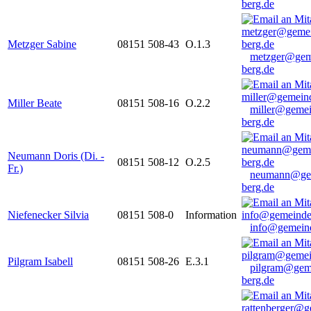
berg.de
Metzger Sabine
08151 508-43
O.1.3
metzger@gem
berg.de
Miller Beate
08151 508-16
O.2.2
miller@gemei
berg.de
Neumann Doris (Di. -
08151 508-12
O.2.5
Fr.)
neumann@ge
berg.de
Niefenecker Silvia
08151 508-0
Information
info@gemeind
Pilgram Isabell
08151 508-26
E.3.1
pilgram@gem
berg.de