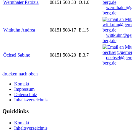
Wernthaler Patrizia
08151 508-33
O.1.6
wernthaler@
berg.de
Wittkuhn Andrea
08151 508-17
E.1.5
wittkuhn@ge
berg.de
Öchsel Sabine
08151 508-20
E.3.7
oechsel@gem
berg.de
drucken
nach oben
Kontakt
Impressum
Datenschutz
Inhaltsverzeichnis
Quicklinks
Kontakt
Inhaltsverzeichnis