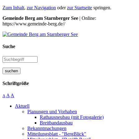
Zum Inhalt
,
zur Navigation
oder
zur Startseite
springen.
Gemeinde Berg am Starnberger See
| Online:
https://www.gemeinde-berg.de//
Suche
suchen
Schriftgröße
A
A
A
Aktuell
Planungen und Vorhaben
Rathausneubau (mit Fotogalerie)
Breitbandausbau
Bekanntmachungen
Mitteilungsblatt - "BergBlick"