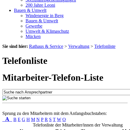
200 Jahre Leoni
Bauen & Umwelt
Windenergie in Berg
Bauen & Umwelt
Gewerbe
Umwelt & Klimaschutz
Mücken
Sie sind hier:
Rathaus & Service
>
Verwaltung
>
Telefonliste
Telefonliste
Mitarbeiter-Telefon-Liste
Sprung zu den Mitarbeitern mit dem Anfangsbuchstaben:
A
B
E
G
H
M
N
P
R
S
T
W
O
Telefonliste der Mitarbeiter/innen der Verwaltung