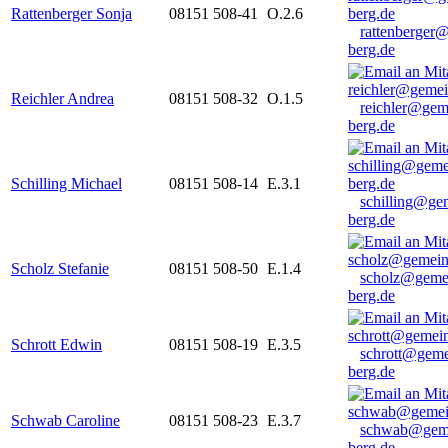
Rattenberger Sonja
08151 508-41
O.2.6
rattenberger
berg.de
Reichler Andrea
08151 508-32
O.1.5
reichler@gem
berg.de
Schilling Michael
08151 508-14
E.3.1
schilling@ge
berg.de
Scholz Stefanie
08151 508-50
E.1.4
scholz@geme
berg.de
Schrott Edwin
08151 508-19
E.3.5
schrott@geme
berg.de
Schwab Caroline
08151 508-23
E.3.7
schwab@gem
berg.de