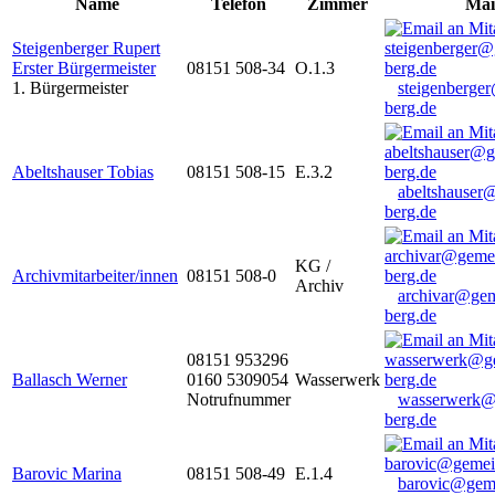
Name
Telefon
Zimmer
Mai
Steigenberger Rupert
Erster Bürgermeister
08151 508-34
O.1.3
1. Bürgermeister
steigenberge
berg.de
Abeltshauser Tobias
08151 508-15
E.3.2
abeltshauser
berg.de
KG /
Archivmitarbeiter/innen
08151 508-0
Archiv
archivar@gem
berg.de
08151 953296
Ballasch Werner
0160 5309054
Wasserwerk
Notrufnummer
wasserwerk@
berg.de
Barovic Marina
08151 508-49
E.1.4
barovic@gem