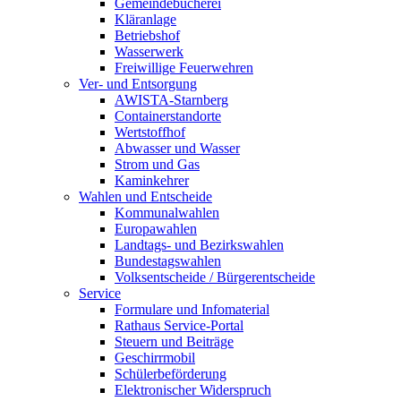
Gemeindebücherei
Kläranlage
Betriebshof
Wasserwerk
Freiwillige Feuerwehren
Ver- und Entsorgung
AWISTA-Starnberg
Containerstandorte
Wertstoffhof
Abwasser und Wasser
Strom und Gas
Kaminkehrer
Wahlen und Entscheide
Kommunalwahlen
Europawahlen
Landtags- und Bezirkswahlen
Bundestagswahlen
Volksentscheide / Bürgerentscheide
Service
Formulare und Infomaterial
Rathaus Service-Portal
Steuern und Beiträge
Geschirrmobil
Schülerbeförderung
Elektronischer Widerspruch