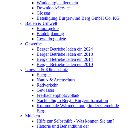
Windenergie allgemein
Download-Service
Glossar
Beteiligung Bürgerwind Berg GmbH Co. KG
Bauen & Umwelt
Bauprojekte
Bauleitplanung
Gewerbegebiete
Gewerbe
Berger Betriebe laden ein 2024
Berger Betriebe laden ein 2018
Berger Betriebe laden ein 2014
Berger Betriebe laden ein 2010
Umwelt & Klimaschutz
Energie
Natur- & Artenschutz
Radverkehr
Gewässer
Freiflächenphotovoltaik
Nachhaltig in Berg - Bürgerinformation
Kommunale Wärmeplanung in der Gemeinde
Berg
Mücken
Hilfe zur Selbsthilfe - Was können Sie tun?
Historie und Behandlung der