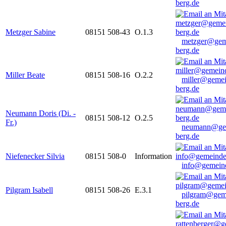
berg.de
Metzger Sabine
08151 508-43
O.1.3
metzger@gem
berg.de
Miller Beate
08151 508-16
O.2.2
miller@gemei
berg.de
Neumann Doris (Di. -
08151 508-12
O.2.5
Fr.)
neumann@ge
berg.de
Niefenecker Silvia
08151 508-0
Information
info@gemeind
Pilgram Isabell
08151 508-26
E.3.1
pilgram@gem
berg.de