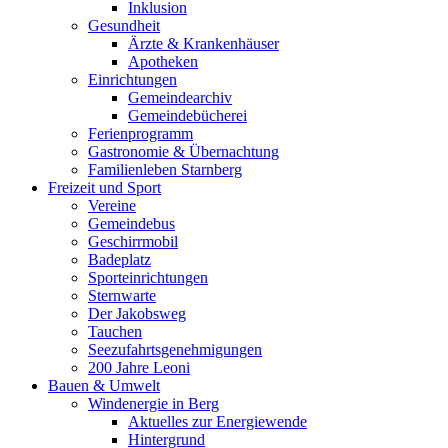
Inklusion
Gesundheit
Ärzte & Krankenhäuser
Apotheken
Einrichtungen
Gemeindearchiv
Gemeindebücherei
Ferienprogramm
Gastronomie & Übernachtung
Familienleben Starnberg
Freizeit und Sport
Vereine
Gemeindebus
Geschirrmobil
Badeplatz
Sporteinrichtungen
Sternwarte
Der Jakobsweg
Tauchen
Seezufahrtsgenehmigungen
200 Jahre Leoni
Bauen & Umwelt
Windenergie in Berg
Aktuelles zur Energiewende
Hintergrund