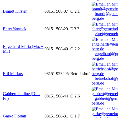
Brandt Kirsten
08151 508-37
O.2.1
brandt@geme
berg.de
Ehret Yannick
08151 508-29
E.3.3
ehret@gemein
Engelhard Maria (Mo. +
08151 508-40
O.2.2
Mi.)
engelhard@g
berg.de
Ertl Markus
08151 953295
Betriebshof
betriebshof@
berg.de
Gabbert Undine (Di. -
08151 508-44
O.2.6
Fr.)
gabbert@gem
berg.de
Garke Florian
08151 508-31
O.1.7