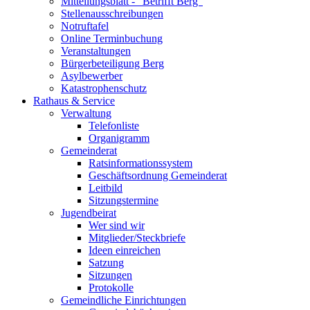
Mitteilungsblatt - "Betrifft Berg"
Stellenausschreibungen
Notruftafel
Online Terminbuchung
Veranstaltungen
Bürgerbeteiligung Berg
Asylbewerber
Katastrophenschutz
Rathaus & Service
Verwaltung
Telefonliste
Organigramm
Gemeinderat
Ratsinformationssystem
Geschäftsordnung Gemeinderat
Leitbild
Sitzungstermine
Jugendbeirat
Wer sind wir
Mitglieder/Steckbriefe
Ideen einreichen
Satzung
Sitzungen
Protokolle
Gemeindliche Einrichtungen