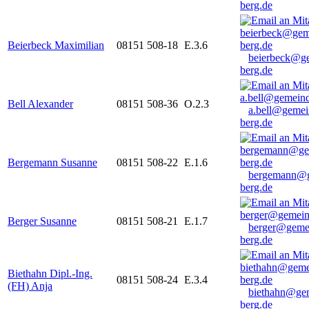
berg.de
Beierbeck Maximilian
08151 508-18
E.3.6
beierbeck@g
berg.de
Bell Alexander
08151 508-36
O.2.3
a.bell@gemei
berg.de
Bergemann Susanne
08151 508-22
E.1.6
bergemann@g
berg.de
Berger Susanne
08151 508-21
E.1.7
berger@geme
berg.de
Biethahn Dipl.-Ing.
08151 508-24
E.3.4
(FH) Anja
biethahn@ge
berg.de