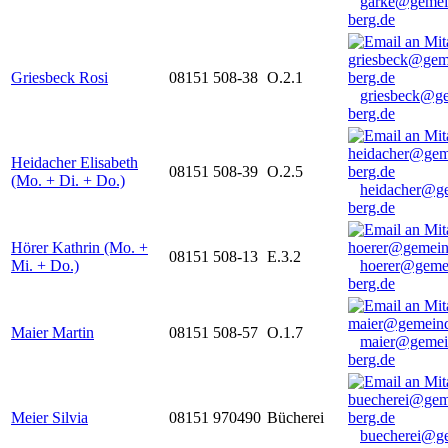
garke@gemei
berg.de
Griesbeck Rosi
08151 508-38
O.2.1
griesbeck@g
berg.de
Heidacher Elisabeth
08151 508-39
O.2.5
(Mo. + Di. + Do.)
heidacher@g
berg.de
Hörer Kathrin (Mo. +
08151 508-13
E.3.2
Mi. + Do.)
hoerer@geme
berg.de
Maier Martin
08151 508-57
O.1.7
maier@gemei
berg.de
Meier Silvia
08151 970490
Bücherei
buecherei@g