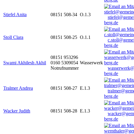
Stiefel Anita
08151 508-34
O.1.3
stiefel@geme
berg.de
Stoll Clara
08151 508-25
O.1.1
c.stoll@geme
berg.de
08151 953296
Swami Akhilesh Akhil
0160 5309054
Wasserwerk
Notrufnummer
wasserwerk@
berg.de
Tralmer Andrea
08151 508-27
E.1.3
tralmer@gem
berg.de
Wacker Judith
08151 508-28
E.1.3
wacker@geme
berg.de