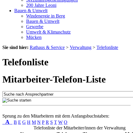
200 Jahre Leoni
Bauen & Umwelt
Windenergie in Berg
Bauen & Umwelt
Gewerbe
Umwelt & Klimaschutz
Mücken
Sie sind hier:
Rathaus & Service
>
Verwaltung
>
Telefonliste
Telefonliste
Mitarbeiter-Telefon-Liste
Sprung zu den Mitarbeitern mit dem Anfangsbuchstaben:
A
B
E
G
H
M
N
P
R
S
T
W
O
Telefonliste der Mitarbeiter/innen der Verwaltung