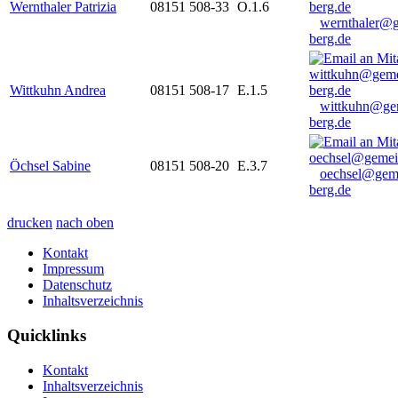
Wernthaler Patrizia
08151 508-33
O.1.6
wernthaler@
berg.de
Wittkuhn Andrea
08151 508-17
E.1.5
wittkuhn@ge
berg.de
Öchsel Sabine
08151 508-20
E.3.7
oechsel@gem
berg.de
drucken
nach oben
Kontakt
Impressum
Datenschutz
Inhaltsverzeichnis
Quicklinks
Kontakt
Inhaltsverzeichnis