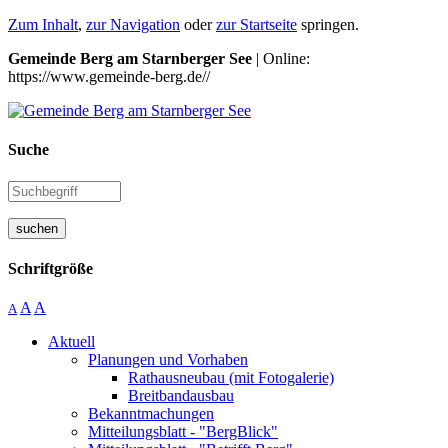
Zum Inhalt
,
zur Navigation
oder
zur Startseite
springen.
Gemeinde Berg am Starnberger See
| Online:
https://www.gemeinde-berg.de//
Suche
suchen
Schriftgröße
A
A
A
Aktuell
Planungen und Vorhaben
Rathausneubau (mit Fotogalerie)
Breitbandausbau
Bekanntmachungen
Mitteilungsblatt - "BergBlick"