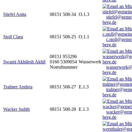
Stiefel Anita
08151 508-34
O.1.3
stiefel@geme
berg.de
Stoll Clara
08151 508-25
O.1.1
c.stoll@geme
berg.de
08151 953296
Swami Akhilesh Akhil
0160 5309054
Wasserwerk
Notrufnummer
wasserwerk@
berg.de
Tralmer Andrea
08151 508-27
E.1.3
tralmer@gem
berg.de
Wacker Judith
08151 508-28
E.1.3
wacker@geme
berg.de