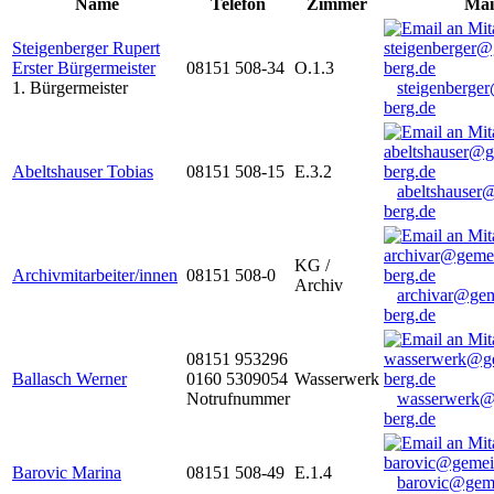
Name
Telefon
Zimmer
Mai
Steigenberger Rupert
Erster Bürgermeister
08151 508-34
O.1.3
1. Bürgermeister
steigenberge
berg.de
Abeltshauser Tobias
08151 508-15
E.3.2
abeltshauser
berg.de
KG /
Archivmitarbeiter/innen
08151 508-0
Archiv
archivar@gem
berg.de
08151 953296
Ballasch Werner
0160 5309054
Wasserwerk
Notrufnummer
wasserwerk@
berg.de
Barovic Marina
08151 508-49
E.1.4
barovic@gem