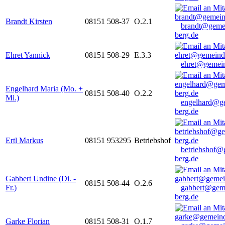
Brandt Kirsten
08151 508-37
O.2.1
brandt@geme
berg.de
Ehret Yannick
08151 508-29
E.3.3
ehret@gemein
Engelhard Maria (Mo. +
08151 508-40
O.2.2
Mi.)
engelhard@g
berg.de
Ertl Markus
08151 953295
Betriebshof
betriebshof@
berg.de
Gabbert Undine (Di. -
08151 508-44
O.2.6
Fr.)
gabbert@gem
berg.de
Garke Florian
08151 508-31
O.1.7