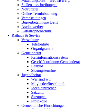
Mitteilungsblatt - "Betrifft Berg"
Stellenausschreibungen
Notruftafel
Online Terminbuchung
Veranstaltungen
Bürgerbeteiligung Berg
Asylbewerber
Katastrophenschutz
Rathaus & Service
Verwaltung
Telefonliste
Organigramm
Gemeinderat
Ratsinformationssystem
Geschäftsordnung Gemeinderat
Leitbild
Sitzungstermine
Jugendbeirat
Wer sind wir
Mitglieder/Steckbriefe
Ideen einreichen
Satzung
Sitzungen
Protokolle
Gemeindliche Einrichtungen