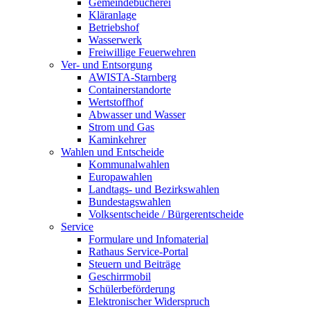
Gemeindebücherei
Kläranlage
Betriebshof
Wasserwerk
Freiwillige Feuerwehren
Ver- und Entsorgung
AWISTA-Starnberg
Containerstandorte
Wertstoffhof
Abwasser und Wasser
Strom und Gas
Kaminkehrer
Wahlen und Entscheide
Kommunalwahlen
Europawahlen
Landtags- und Bezirkswahlen
Bundestagswahlen
Volksentscheide / Bürgerentscheide
Service
Formulare und Infomaterial
Rathaus Service-Portal
Steuern und Beiträge
Geschirrmobil
Schülerbeförderung
Elektronischer Widerspruch