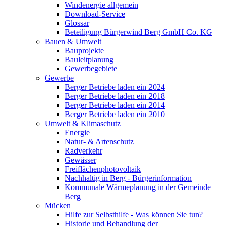
Windenergie allgemein
Download-Service
Glossar
Beteiligung Bürgerwind Berg GmbH Co. KG
Bauen & Umwelt
Bauprojekte
Bauleitplanung
Gewerbegebiete
Gewerbe
Berger Betriebe laden ein 2024
Berger Betriebe laden ein 2018
Berger Betriebe laden ein 2014
Berger Betriebe laden ein 2010
Umwelt & Klimaschutz
Energie
Natur- & Artenschutz
Radverkehr
Gewässer
Freiflächenphotovoltaik
Nachhaltig in Berg - Bürgerinformation
Kommunale Wärmeplanung in der Gemeinde
Berg
Mücken
Hilfe zur Selbsthilfe - Was können Sie tun?
Historie und Behandlung der