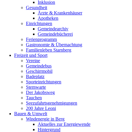
Inklusion
Gesundheit
Ärzte & Krankenhäuser
Apotheken
Einrichtungen
Gemeindearchiv
Gemeindebücherei
Ferienprogramm
Gastronomie & Übernachtung
Familienleben Starnberg
Freizeit und Sport
Vereine
Gemeindebus
Geschirrmobil
Badeplatz
Sporteinrichtungen
Sternwarte
Der Jakobsweg
Tauchen
Seezufahrtsgenehmigungen
200 Jahre Leoni
Bauen & Umwelt
Windenergie in Berg
Aktuelles zur Energiewende
Hintergrund