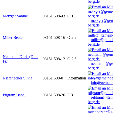
berg.de
Metzger Sabine
08151 508-43
O.1.3
metzger@gem
berg.de
Miller Beate
08151 508-16
O.2.2
miller@gemei
berg.de
Neumann Doris (Di. -
08151 508-12
O.2.5
Fr.)
neumann@ge
berg.de
Niefenecker Silvia
08151 508-0
Information
info@gemeind
Pilgram Isabell
08151 508-26
E.3.1
pilgram@gem
berg.de