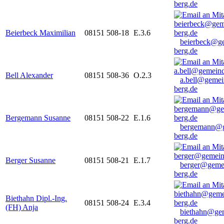
berg.de
Beierbeck Maximilian
08151 508-18
E.3.6
beierbeck@g
berg.de
Bell Alexander
08151 508-36
O.2.3
a.bell@gemei
berg.de
Bergemann Susanne
08151 508-22
E.1.6
bergemann@g
berg.de
Berger Susanne
08151 508-21
E.1.7
berger@geme
berg.de
Biethahn Dipl.-Ing.
08151 508-24
E.3.4
(FH) Anja
biethahn@ge
berg.de