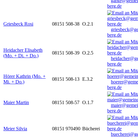
garke@gemei
berg.de
Griesbeck Rosi
08151 508-38
O.2.1
griesbeck@g
berg.de
Heidacher Elisabeth
08151 508-39
O.2.5
(Mo. + Di. + Do.)
heidacher@g
berg.de
Hörer Kathrin (Mo. +
08151 508-13
E.3.2
Mi. + Do.)
hoerer@geme
berg.de
Maier Martin
08151 508-57
O.1.7
maier@gemei
berg.de
Meier Silvia
08151 970490
Bücherei
buecherei@g