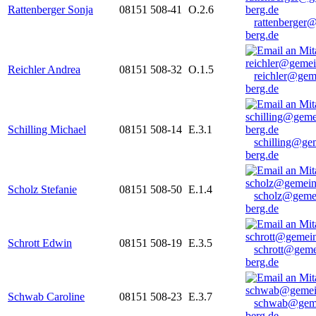
Rattenberger Sonja
08151 508-41
O.2.6
rattenberger
berg.de
Reichler Andrea
08151 508-32
O.1.5
reichler@gem
berg.de
Schilling Michael
08151 508-14
E.3.1
schilling@ge
berg.de
Scholz Stefanie
08151 508-50
E.1.4
scholz@geme
berg.de
Schrott Edwin
08151 508-19
E.3.5
schrott@geme
berg.de
Schwab Caroline
08151 508-23
E.3.7
schwab@gem
berg.de