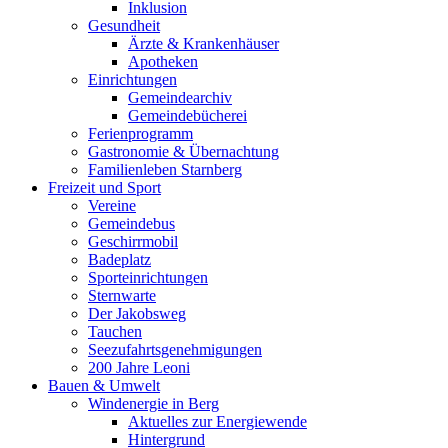
Inklusion
Gesundheit
Ärzte & Krankenhäuser
Apotheken
Einrichtungen
Gemeindearchiv
Gemeindebücherei
Ferienprogramm
Gastronomie & Übernachtung
Familienleben Starnberg
Freizeit und Sport
Vereine
Gemeindebus
Geschirrmobil
Badeplatz
Sporteinrichtungen
Sternwarte
Der Jakobsweg
Tauchen
Seezufahrtsgenehmigungen
200 Jahre Leoni
Bauen & Umwelt
Windenergie in Berg
Aktuelles zur Energiewende
Hintergrund