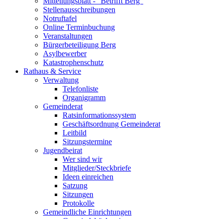
Mitteilungsblatt - "Betrifft Berg"
Stellenausschreibungen
Notruftafel
Online Terminbuchung
Veranstaltungen
Bürgerbeteiligung Berg
Asylbewerber
Katastrophenschutz
Rathaus & Service
Verwaltung
Telefonliste
Organigramm
Gemeinderat
Ratsinformationssystem
Geschäftsordnung Gemeinderat
Leitbild
Sitzungstermine
Jugendbeirat
Wer sind wir
Mitglieder/Steckbriefe
Ideen einreichen
Satzung
Sitzungen
Protokolle
Gemeindliche Einrichtungen