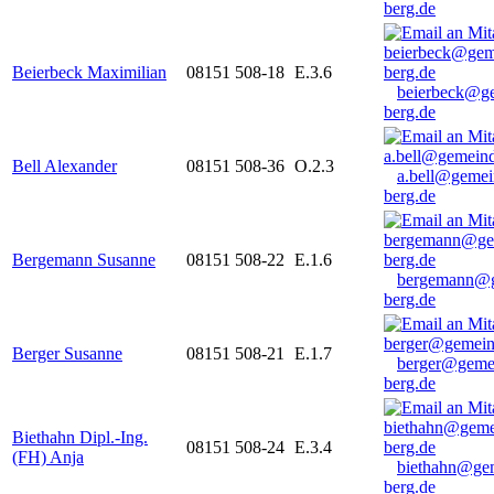
berg.de
Beierbeck Maximilian
08151 508-18
E.3.6
beierbeck@g
berg.de
Bell Alexander
08151 508-36
O.2.3
a.bell@gemei
berg.de
Bergemann Susanne
08151 508-22
E.1.6
bergemann@g
berg.de
Berger Susanne
08151 508-21
E.1.7
berger@geme
berg.de
Biethahn Dipl.-Ing.
08151 508-24
E.3.4
(FH) Anja
biethahn@ge
berg.de