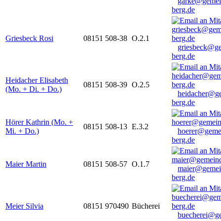
garke@gemei
berg.de
Griesbeck Rosi
08151 508-38
O.2.1
griesbeck@g
berg.de
Heidacher Elisabeth
08151 508-39
O.2.5
(Mo. + Di. + Do.)
heidacher@g
berg.de
Hörer Kathrin (Mo. +
08151 508-13
E.3.2
Mi. + Do.)
hoerer@geme
berg.de
Maier Martin
08151 508-57
O.1.7
maier@gemei
berg.de
Meier Silvia
08151 970490
Bücherei
buecherei@g