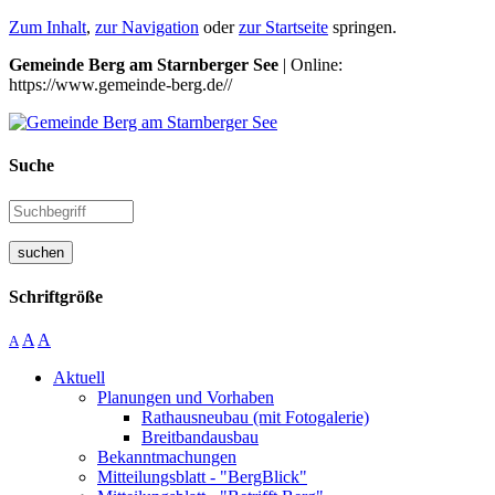
Zum Inhalt
,
zur Navigation
oder
zur Startseite
springen.
Gemeinde Berg am Starnberger See
| Online:
https://www.gemeinde-berg.de//
Suche
suchen
Schriftgröße
A
A
A
Aktuell
Planungen und Vorhaben
Rathausneubau (mit Fotogalerie)
Breitbandausbau
Bekanntmachungen
Mitteilungsblatt - "BergBlick"