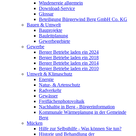
Windenergie allgemein
Download-Service
Glossar
Beteiligung Bürgerwind Berg GmbH Co. KG
Bauen & Umwelt
Bauprojekte
Bauleitplanung
Gewerbegebiete
Gewerbe
Berger Betriebe laden ein 2024
Berger Betriebe laden ein 2018
Berger Betriebe laden ein 2014
Berger Betriebe laden ein 2010
Umwelt & Klimaschutz
Energie
Natur- & Artenschutz
Radverkehr
Gewässer
Freiflächenphotovoltaik
Nachhaltig in Berg - Bürgerinformation
Kommunale Wärmeplanung in der Gemeinde
Berg
Mücken
Hilfe zur Selbsthilfe - Was können Sie tun?
Historie und Behandlung der