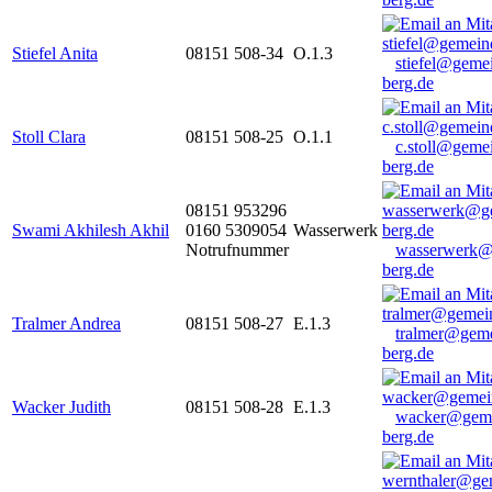
Stiefel Anita
08151 508-34
O.1.3
stiefel@geme
berg.de
Stoll Clara
08151 508-25
O.1.1
c.stoll@geme
berg.de
08151 953296
Swami Akhilesh Akhil
0160 5309054
Wasserwerk
Notrufnummer
wasserwerk@
berg.de
Tralmer Andrea
08151 508-27
E.1.3
tralmer@gem
berg.de
Wacker Judith
08151 508-28
E.1.3
wacker@geme
berg.de