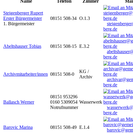
Name
Telefon
Zimmer
Mai
Steigenberger Rupert
Erster Bürgermeister
08151 508-34
O.1.3
1. Bürgermeister
steigenberge
berg.de
Abeltshauser Tobias
08151 508-15
E.3.2
abeltshauser
berg.de
KG /
Archivmitarbeiter/innen
08151 508-0
Archiv
archivar@gem
berg.de
08151 953296
Ballasch Werner
0160 5309054
Wasserwerk
Notrufnummer
wasserwerk@
berg.de
Barovic Marina
08151 508-49
E.1.4
barovic@gem