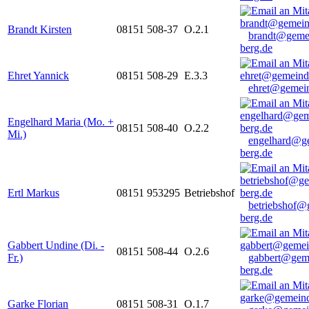
Brandt Kirsten
08151 508-37
O.2.1
brandt@geme
berg.de
Ehret Yannick
08151 508-29
E.3.3
ehret@gemein
Engelhard Maria (Mo. +
08151 508-40
O.2.2
Mi.)
engelhard@g
berg.de
Ertl Markus
08151 953295
Betriebshof
betriebshof@
berg.de
Gabbert Undine (Di. -
08151 508-44
O.2.6
Fr.)
gabbert@gem
berg.de
Garke Florian
08151 508-31
O.1.7