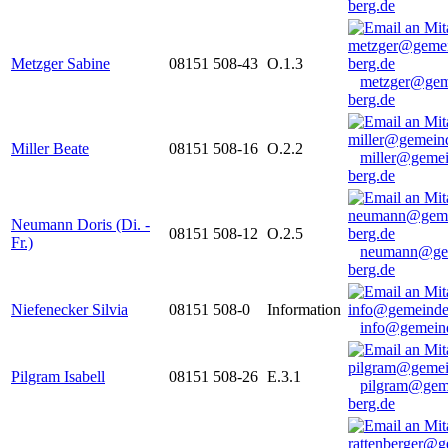
berg.de
Metzger Sabine
08151 508-43
O.1.3
metzger@gem
berg.de
Miller Beate
08151 508-16
O.2.2
miller@gemei
berg.de
Neumann Doris (Di. -
08151 508-12
O.2.5
Fr.)
neumann@ge
berg.de
Niefenecker Silvia
08151 508-0
Information
info@gemeind
Pilgram Isabell
08151 508-26
E.3.1
pilgram@gem
berg.de