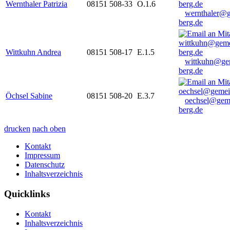
Wernthaler Patrizia
08151 508-33
O.1.6
wernthaler@
berg.de
Wittkuhn Andrea
08151 508-17
E.1.5
wittkuhn@ge
berg.de
Öchsel Sabine
08151 508-20
E.3.7
oechsel@gem
berg.de
drucken
nach oben
Kontakt
Impressum
Datenschutz
Inhaltsverzeichnis
Quicklinks
Kontakt
Inhaltsverzeichnis