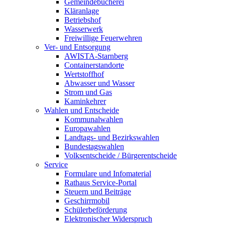
Gemeindebücherei
Kläranlage
Betriebshof
Wasserwerk
Freiwillige Feuerwehren
Ver- und Entsorgung
AWISTA-Starnberg
Containerstandorte
Wertstoffhof
Abwasser und Wasser
Strom und Gas
Kaminkehrer
Wahlen und Entscheide
Kommunalwahlen
Europawahlen
Landtags- und Bezirkswahlen
Bundestagswahlen
Volksentscheide / Bürgerentscheide
Service
Formulare und Infomaterial
Rathaus Service-Portal
Steuern und Beiträge
Geschirrmobil
Schülerbeförderung
Elektronischer Widerspruch