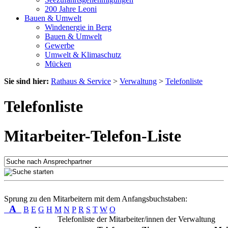
200 Jahre Leoni
Bauen & Umwelt
Windenergie in Berg
Bauen & Umwelt
Gewerbe
Umwelt & Klimaschutz
Mücken
Sie sind hier:
Rathaus & Service
>
Verwaltung
>
Telefonliste
Telefonliste
Mitarbeiter-Telefon-Liste
Sprung zu den Mitarbeitern mit dem Anfangsbuchstaben:
A
B
E
G
H
M
N
P
R
S
T
W
O
Telefonliste der Mitarbeiter/innen der Verwaltung