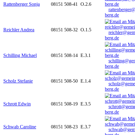
Rattenberger Sonja
08151 508-41
O.2.6
rattenberger
berg.de
Reichler Andrea
08151 508-32
O.1.5
reichler@gem
berg.de
Schilling Michael
08151 508-14
E.3.1
schilling@ge
berg.de
Scholz Stefanie
08151 508-50
E.1.4
scholz@geme
berg.de
Schrott Edwin
08151 508-19
E.3.5
schrott@geme
berg.de
Schwab Caroline
08151 508-23
E.3.7
schwab@gem
berg.de