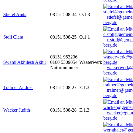
Stiefel Anita
08151 508-34
O.1.3
stiefel@geme
berg.de
Stoll Clara
08151 508-25
O.1.1
c.stoll@geme
berg.de
08151 953296
Swami Akhilesh Akhil
0160 5309054
Wasserwerk
Notrufnummer
wasserwerk@
berg.de
Tralmer Andrea
08151 508-27
E.1.3
tralmer@gem
berg.de
Wacker Judith
08151 508-28
E.1.3
wacker@geme
berg.de