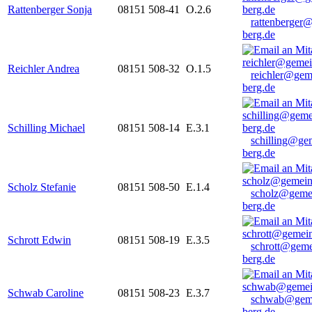
Rattenberger Sonja
08151 508-41
O.2.6
rattenberger
berg.de
Reichler Andrea
08151 508-32
O.1.5
reichler@gem
berg.de
Schilling Michael
08151 508-14
E.3.1
schilling@ge
berg.de
Scholz Stefanie
08151 508-50
E.1.4
scholz@geme
berg.de
Schrott Edwin
08151 508-19
E.3.5
schrott@geme
berg.de
Schwab Caroline
08151 508-23
E.3.7
schwab@gem
berg.de