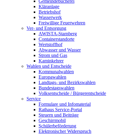
Gemeindebücherei
Kläranlage
Betriebshof
Wasserwerk
Freiwillige Feuerwehren
Ver- und Entsorgung
AWISTA-Starnberg
Containerstandorte
Wertstoffhof
Abwasser und Wasser
Strom und Gas
Kaminkehrer
Wahlen und Entscheide
Kommunalwahlen
Europawahlen
Landtags- und Bezirkswahlen
Bundestagswahlen
Volksentscheide / Bürgerentscheide
Service
Formulare und Infomaterial
Rathaus Service-Portal
Steuern und Beiträge
Geschirrmobil
Schülerbeförderung
Elektronischer Widerspruch