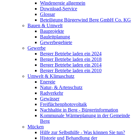
Windenergie allgemein
Download-Service
Glossar
Beteiligung Bürgerwind Berg GmbH Co. KG
Bauen & Umwelt
Bauprojekte
Bauleitplanung
Gewerbegebiete
Gewerbe
Berger Betriebe laden ein 2024
Berger Betriebe laden ein 2018
Berger Betriebe laden ein 2014
Berger Betriebe laden ein 2010
Umwelt & Klimaschutz
Energie
Natur- & Artenschutz
Radverkehr
Gewässer
Freiflächenphotovoltaik
Nachhaltig in Berg - Bürgerinformation
Kommunale Wärmeplanung in der Gemeinde
Berg
Mücken
Hilfe zur Selbsthilfe - Was können Sie tun?
Historie und Behandlung der