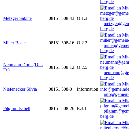
berg.de
Metzger Sabine
08151 508-43
O.1.3
metzger@gem
berg.de
Miller Beate
08151 508-16
O.2.2
miller@gemei
berg.de
Neumann Doris (Di. -
08151 508-12
O.2.5
Fr.)
neumann@ge
berg.de
Niefenecker Silvia
08151 508-0
Information
info@gemeind
Pilgram Isabell
08151 508-26
E.3.1
pilgram@gem
berg.de