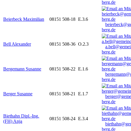
berg.de
Beierbeck Maximilian
08151 508-18
E.3.6
beierbeck@g
berg.de
Bell Alexander
08151 508-36
O.2.3
a.bell@gemei
berg.de
Bergemann Susanne
08151 508-22
E.1.6
bergemann@g
berg.de
Berger Susanne
08151 508-21
E.1.7
berger@geme
berg.de
Biethahn Dipl.-Ing.
08151 508-24
E.3.4
(FH) Anja
biethahn@ge
berg.de