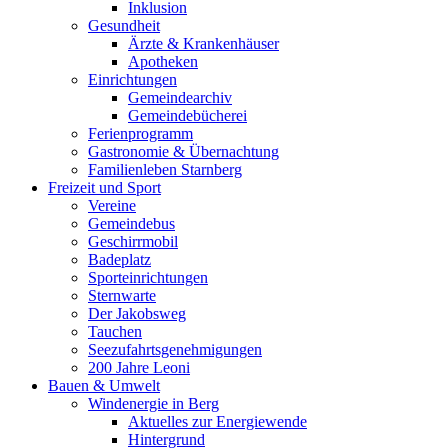
Inklusion
Gesundheit
Ärzte & Krankenhäuser
Apotheken
Einrichtungen
Gemeindearchiv
Gemeindebücherei
Ferienprogramm
Gastronomie & Übernachtung
Familienleben Starnberg
Freizeit und Sport
Vereine
Gemeindebus
Geschirrmobil
Badeplatz
Sporteinrichtungen
Sternwarte
Der Jakobsweg
Tauchen
Seezufahrtsgenehmigungen
200 Jahre Leoni
Bauen & Umwelt
Windenergie in Berg
Aktuelles zur Energiewende
Hintergrund