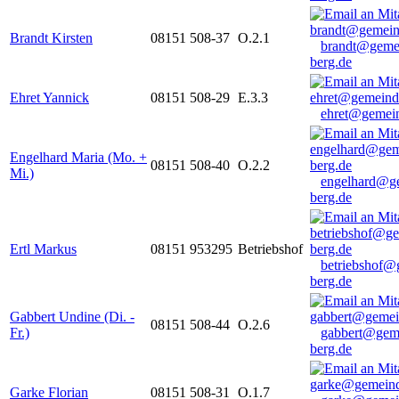
Brandt Kirsten
08151 508-37
O.2.1
brandt@geme
berg.de
Ehret Yannick
08151 508-29
E.3.3
ehret@gemein
Engelhard Maria (Mo. +
08151 508-40
O.2.2
Mi.)
engelhard@g
berg.de
Ertl Markus
08151 953295
Betriebshof
betriebshof@
berg.de
Gabbert Undine (Di. -
08151 508-44
O.2.6
Fr.)
gabbert@gem
berg.de
Garke Florian
08151 508-31
O.1.7