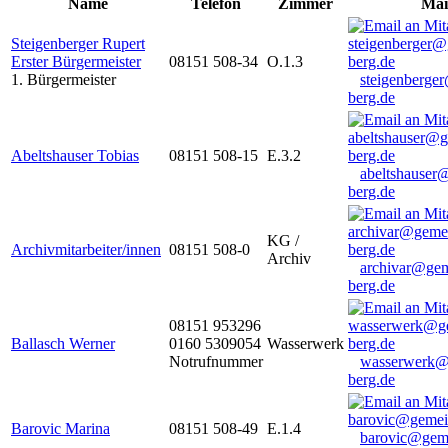
Name
Telefon
Zimmer
Mai
Steigenberger Rupert
Erster Bürgermeister
08151 508-34
O.1.3
1. Bürgermeister
steigenberge
berg.de
Abeltshauser Tobias
08151 508-15
E.3.2
abeltshauser
berg.de
KG /
Archivmitarbeiter/innen
08151 508-0
Archiv
archivar@gem
berg.de
08151 953296
Ballasch Werner
0160 5309054
Wasserwerk
Notrufnummer
wasserwerk@
berg.de
Barovic Marina
08151 508-49
E.1.4
barovic@gem