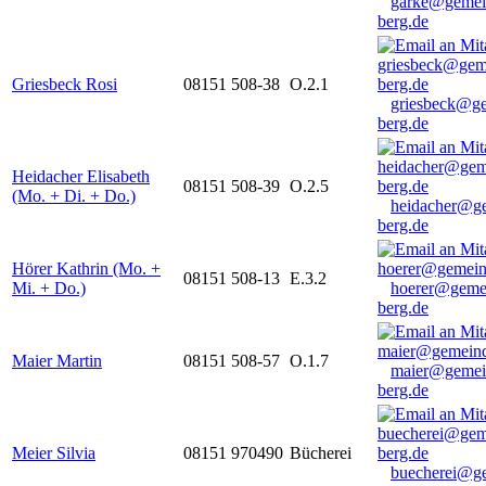
garke@gemei
berg.de
Griesbeck Rosi
08151 508-38
O.2.1
griesbeck@g
berg.de
Heidacher Elisabeth
08151 508-39
O.2.5
(Mo. + Di. + Do.)
heidacher@g
berg.de
Hörer Kathrin (Mo. +
08151 508-13
E.3.2
Mi. + Do.)
hoerer@geme
berg.de
Maier Martin
08151 508-57
O.1.7
maier@gemei
berg.de
Meier Silvia
08151 970490
Bücherei
buecherei@g