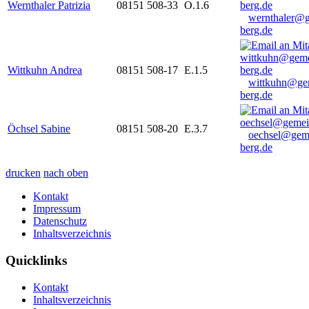
Wernthaler Patrizia
08151 508-33
O.1.6
wernthaler@
berg.de
Wittkuhn Andrea
08151 508-17
E.1.5
wittkuhn@ge
berg.de
Öchsel Sabine
08151 508-20
E.3.7
oechsel@gem
berg.de
drucken
nach oben
Kontakt
Impressum
Datenschutz
Inhaltsverzeichnis
Quicklinks
Kontakt
Inhaltsverzeichnis