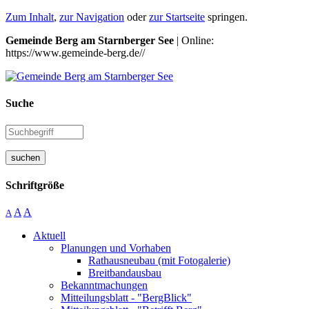
Zum Inhalt
,
zur Navigation
oder
zur Startseite
springen.
Gemeinde Berg am Starnberger See
| Online:
https://www.gemeinde-berg.de//
Suche
suchen
Schriftgröße
A
A
A
Aktuell
Planungen und Vorhaben
Rathausneubau (mit Fotogalerie)
Breitbandausbau
Bekanntmachungen
Mitteilungsblatt - "BergBlick"