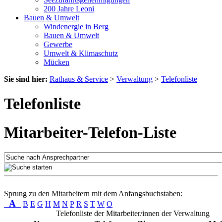
200 Jahre Leoni
Bauen & Umwelt
Windenergie in Berg
Bauen & Umwelt
Gewerbe
Umwelt & Klimaschutz
Mücken
Sie sind hier:
Rathaus & Service
>
Verwaltung
>
Telefonliste
Telefonliste
Mitarbeiter-Telefon-Liste
Sprung zu den Mitarbeitern mit dem Anfangsbuchstaben:
A
B
E
G
H
M
N
P
R
S
T
W
O
Telefonliste der Mitarbeiter/innen der Verwaltung