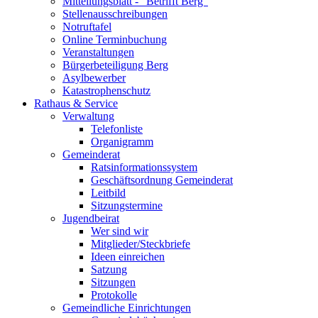
Mitteilungsblatt - "Betrifft Berg"
Stellenausschreibungen
Notruftafel
Online Terminbuchung
Veranstaltungen
Bürgerbeteiligung Berg
Asylbewerber
Katastrophenschutz
Rathaus & Service
Verwaltung
Telefonliste
Organigramm
Gemeinderat
Ratsinformationssystem
Geschäftsordnung Gemeinderat
Leitbild
Sitzungstermine
Jugendbeirat
Wer sind wir
Mitglieder/Steckbriefe
Ideen einreichen
Satzung
Sitzungen
Protokolle
Gemeindliche Einrichtungen