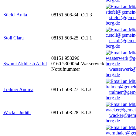
Stiefel Anita
08151 508-34
O.1.3
stiefel@geme
berg.de
Stoll Clara
08151 508-25
O.1.1
c.stoll@geme
berg.de
08151 953296
Swami Akhilesh Akhil
0160 5309054
Wasserwerk
Notrufnummer
wasserwerk@
berg.de
Tralmer Andrea
08151 508-27
E.1.3
tralmer@gem
berg.de
Wacker Judith
08151 508-28
E.1.3
wacker@geme
berg.de