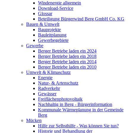
Windenergie allgemein
Download-Service
Glossar
Beteiligung Bürgerwind Berg GmbH Co. KG
Bauen & Umwelt
Bauprojekte
Bauleitplanung
Gewerbegebiete
Gewerbe
Berger Betriebe laden ein 2024
Berger Betriebe laden ein 2018
Berger Betriebe laden ein 2014
Berger Betriebe laden ein 2010
Umwelt & Klimaschutz
Energie
Natur- & Artenschutz
Radverkehr
Gewässer
Freiflächenphotovoltaik
Nachhaltig in Berg - Bürgerinformation
Kommunale Wärmeplanung in der Gemeinde
Berg
Mücken
Hilfe zur Selbsthilfe - Was können Sie tun?
Historie und Behandlung der