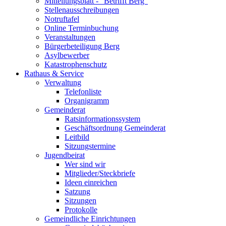
Mitteilungsblatt - "Betrifft Berg"
Stellenausschreibungen
Notruftafel
Online Terminbuchung
Veranstaltungen
Bürgerbeteiligung Berg
Asylbewerber
Katastrophenschutz
Rathaus & Service
Verwaltung
Telefonliste
Organigramm
Gemeinderat
Ratsinformationssystem
Geschäftsordnung Gemeinderat
Leitbild
Sitzungstermine
Jugendbeirat
Wer sind wir
Mitglieder/Steckbriefe
Ideen einreichen
Satzung
Sitzungen
Protokolle
Gemeindliche Einrichtungen