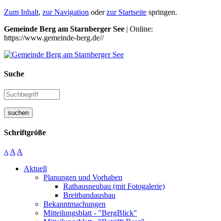
Zum Inhalt
,
zur Navigation
oder
zur Startseite
springen.
Gemeinde Berg am Starnberger See
| Online:
https://www.gemeinde-berg.de//
Suche
suchen
Schriftgröße
A
A
A
Aktuell
Planungen und Vorhaben
Rathausneubau (mit Fotogalerie)
Breitbandausbau
Bekanntmachungen
Mitteilungsblatt - "BergBlick"