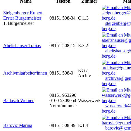
Name
Telefon
Zimmer
Mai
Steigenberger Rupert
Erster Bürgermeister
08151 508-34
O.1.3
1. Bürgermeister
steigenberge
berg.de
Abeltshauser Tobias
08151 508-15
E.3.2
abeltshauser
berg.de
KG /
Archivmitarbeiter/innen
08151 508-0
Archiv
archivar@gem
berg.de
08151 953296
Ballasch Werner
0160 5309054
Wasserwerk
Notrufnummer
wasserwerk@
berg.de
Barovic Marina
08151 508-49
E.1.4
barovic@gem