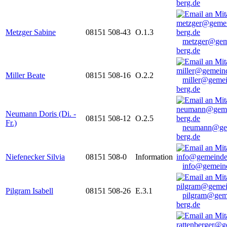
berg.de
Metzger Sabine
08151 508-43
O.1.3
metzger@gem
berg.de
Miller Beate
08151 508-16
O.2.2
miller@gemei
berg.de
Neumann Doris (Di. -
08151 508-12
O.2.5
Fr.)
neumann@ge
berg.de
Niefenecker Silvia
08151 508-0
Information
info@gemeind
Pilgram Isabell
08151 508-26
E.3.1
pilgram@gem
berg.de