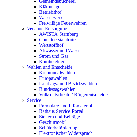
Gemeindebücherei
Kläranlage
Betriebshof
Wasserwerk
Freiwillige Feuerwehren
Ver- und Entsorgung
AWISTA-Starnberg
Containerstandorte
Wertstoffhof
Abwasser und Wasser
Strom und Gas
Kaminkehrer
Wahlen und Entscheide
Kommunalwahlen
Europawahlen
Landtags- und Bezirkswahlen
Bundestagswahlen
Volksentscheide / Bürgerentscheide
Service
Formulare und Infomaterial
Rathaus Service-Portal
Steuern und Beiträge
Geschirrmobil
Schülerbeförderung
Elektronischer Widerspruch