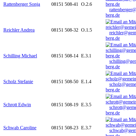
Rattenberger Sonja
08151 508-41
O.2.6
rattenberger
berg.de
Reichler Andrea
08151 508-32
O.1.5
reichler@gem
berg.de
Schilling Michael
08151 508-14
E.3.1
schilling@ge
berg.de
Scholz Stefanie
08151 508-50
E.1.4
scholz@geme
berg.de
Schrott Edwin
08151 508-19
E.3.5
schrott@geme
berg.de
Schwab Caroline
08151 508-23
E.3.7
schwab@gem
berg.de