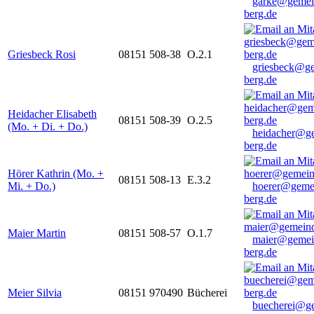
garke@gemei
berg.de
Griesbeck Rosi
08151 508-38
O.2.1
griesbeck@g
berg.de
Heidacher Elisabeth
08151 508-39
O.2.5
(Mo. + Di. + Do.)
heidacher@g
berg.de
Hörer Kathrin (Mo. +
08151 508-13
E.3.2
Mi. + Do.)
hoerer@geme
berg.de
Maier Martin
08151 508-57
O.1.7
maier@gemei
berg.de
Meier Silvia
08151 970490
Bücherei
buecherei@g