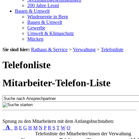
200 Jahre Leoni
Bauen & Umwelt
Windenergie in Berg
Bauen & Umwelt
Gewerbe
Umwelt & Klimaschutz
Mücken
Sie sind hier:
Rathaus & Service
>
Verwaltung
>
Telefonliste
Telefonliste
Mitarbeiter-Telefon-Liste
Sprung zu den Mitarbeitern mit dem Anfangsbuchstaben:
A
B
E
G
H
M
N
P
R
S
T
W
O
Telefonliste der Mitarbeiter/innen der Verwaltung