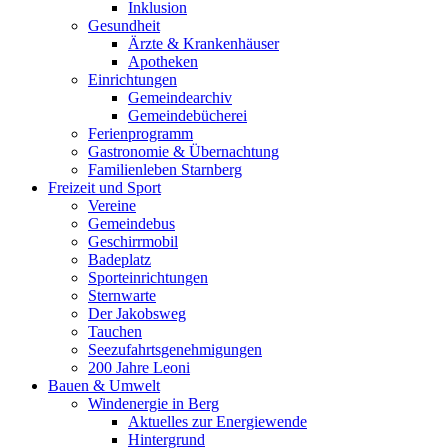
Inklusion
Gesundheit
Ärzte & Krankenhäuser
Apotheken
Einrichtungen
Gemeindearchiv
Gemeindebücherei
Ferienprogramm
Gastronomie & Übernachtung
Familienleben Starnberg
Freizeit und Sport
Vereine
Gemeindebus
Geschirrmobil
Badeplatz
Sporteinrichtungen
Sternwarte
Der Jakobsweg
Tauchen
Seezufahrtsgenehmigungen
200 Jahre Leoni
Bauen & Umwelt
Windenergie in Berg
Aktuelles zur Energiewende
Hintergrund