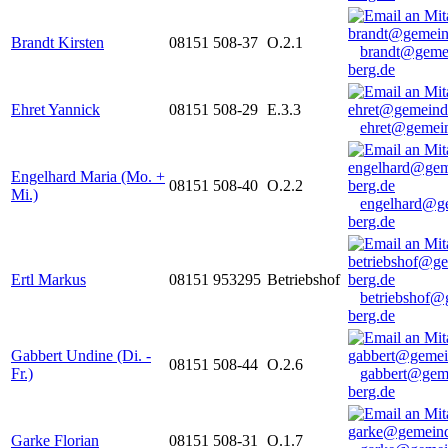
Brandt Kirsten
08151 508-37
O.2.1
brandt@geme
berg.de
Ehret Yannick
08151 508-29
E.3.3
ehret@gemein
Engelhard Maria (Mo. +
08151 508-40
O.2.2
Mi.)
engelhard@g
berg.de
Ertl Markus
08151 953295
Betriebshof
betriebshof@
berg.de
Gabbert Undine (Di. -
08151 508-44
O.2.6
Fr.)
gabbert@gem
berg.de
Garke Florian
08151 508-31
O.1.7