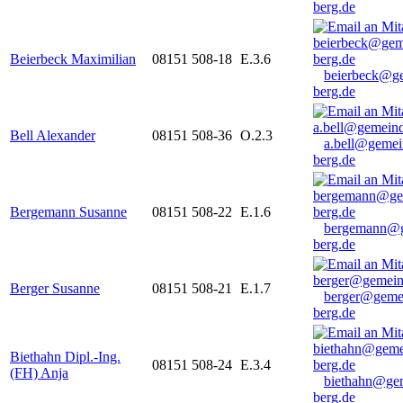
berg.de
Beierbeck Maximilian
08151 508-18
E.3.6
beierbeck@g
berg.de
Bell Alexander
08151 508-36
O.2.3
a.bell@gemei
berg.de
Bergemann Susanne
08151 508-22
E.1.6
bergemann@g
berg.de
Berger Susanne
08151 508-21
E.1.7
berger@geme
berg.de
Biethahn Dipl.-Ing.
08151 508-24
E.3.4
(FH) Anja
biethahn@ge
berg.de