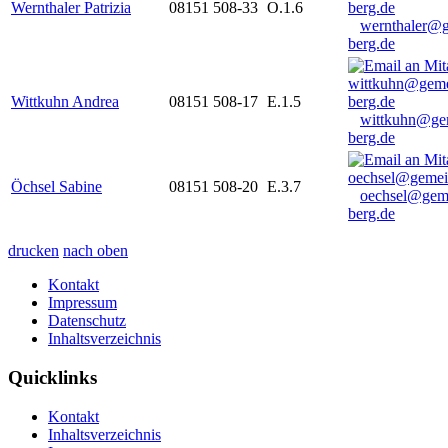
Wernthaler Patrizia
08151 508-33
O.1.6
wernthaler@
berg.de
Wittkuhn Andrea
08151 508-17
E.1.5
wittkuhn@ge
berg.de
Öchsel Sabine
08151 508-20
E.3.7
oechsel@gem
berg.de
drucken
nach oben
Kontakt
Impressum
Datenschutz
Inhaltsverzeichnis
Quicklinks
Kontakt
Inhaltsverzeichnis