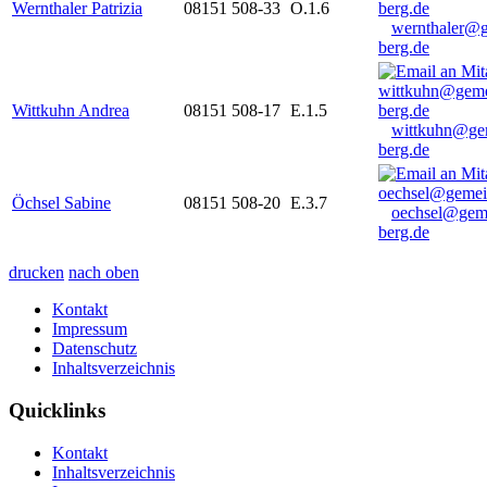
Wernthaler Patrizia
08151 508-33
O.1.6
wernthaler@
berg.de
Wittkuhn Andrea
08151 508-17
E.1.5
wittkuhn@ge
berg.de
Öchsel Sabine
08151 508-20
E.3.7
oechsel@gem
berg.de
drucken
nach oben
Kontakt
Impressum
Datenschutz
Inhaltsverzeichnis
Quicklinks
Kontakt
Inhaltsverzeichnis