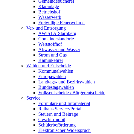
Gemeindebücherei
Kläranlage
Betriebshof
Wasserwerk
Freiwillige Feuerwehren
Ver- und Entsorgung
AWISTA-Starnberg
Containerstandorte
Wertstoffhof
Abwasser und Wasser
Strom und Gas
Kaminkehrer
Wahlen und Entscheide
Kommunalwahlen
Europawahlen
Landtags- und Bezirkswahlen
Bundestagswahlen
Volksentscheide / Bürgerentscheide
Service
Formulare und Infomaterial
Rathaus Service-Portal
Steuern und Beiträge
Geschirrmobil
Schülerbeförderung
Elektronischer Widerspruch