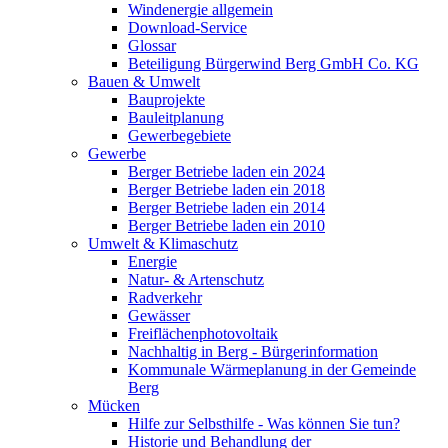
Windenergie allgemein
Download-Service
Glossar
Beteiligung Bürgerwind Berg GmbH Co. KG
Bauen & Umwelt
Bauprojekte
Bauleitplanung
Gewerbegebiete
Gewerbe
Berger Betriebe laden ein 2024
Berger Betriebe laden ein 2018
Berger Betriebe laden ein 2014
Berger Betriebe laden ein 2010
Umwelt & Klimaschutz
Energie
Natur- & Artenschutz
Radverkehr
Gewässer
Freiflächenphotovoltaik
Nachhaltig in Berg - Bürgerinformation
Kommunale Wärmeplanung in der Gemeinde
Berg
Mücken
Hilfe zur Selbsthilfe - Was können Sie tun?
Historie und Behandlung der