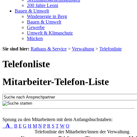
200 Jahre Leoni
Bauen & Umwelt
Windenergie in Berg
Bauen & Umwelt
Gewerbe
Umwelt & Klimaschutz
Mücken
Sie sind hier:
Rathaus & Service
>
Verwaltung
>
Telefonliste
Telefonliste
Mitarbeiter-Telefon-Liste
Sprung zu den Mitarbeitern mit dem Anfangsbuchstaben:
A
B
E
G
H
M
N
P
R
S
T
W
O
Telefonliste der Mitarbeiter/innen der Verwaltung