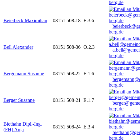
berg.de
Beierbeck Maximilian
08151 508-18
E.3.6
beierbeck@g
berg.de
Bell Alexander
08151 508-36
O.2.3
a.bell@gemei
berg.de
Bergemann Susanne
08151 508-22
E.1.6
bergemann@g
berg.de
Berger Susanne
08151 508-21
E.1.7
berger@geme
berg.de
Biethahn Dipl.-Ing.
08151 508-24
E.3.4
(FH) Anja
biethahn@ge
berg.de