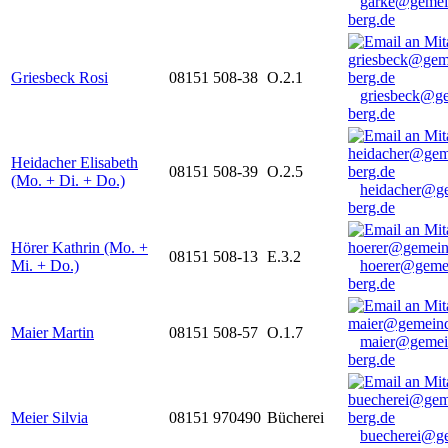
garke@gemei
berg.de
Griesbeck Rosi
08151 508-38
O.2.1
griesbeck@g
berg.de
Heidacher Elisabeth
08151 508-39
O.2.5
(Mo. + Di. + Do.)
heidacher@g
berg.de
Hörer Kathrin (Mo. +
08151 508-13
E.3.2
Mi. + Do.)
hoerer@geme
berg.de
Maier Martin
08151 508-57
O.1.7
maier@gemei
berg.de
Meier Silvia
08151 970490
Bücherei
buecherei@g