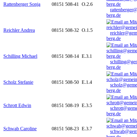
Rattenberger Sonja
08151 508-41
O.2.6
rattenberger
berg.de
Reichler Andrea
08151 508-32
O.1.5
reichler@gem
berg.de
Schilling Michael
08151 508-14
E.3.1
schilling@ge
berg.de
Scholz Stefanie
08151 508-50
E.1.4
scholz@geme
berg.de
Schrott Edwin
08151 508-19
E.3.5
schrott@geme
berg.de
Schwab Caroline
08151 508-23
E.3.7
schwab@gem
berg.de