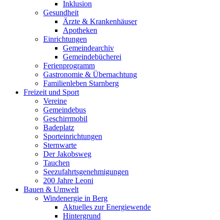
Inklusion
Gesundheit
Ärzte & Krankenhäuser
Apotheken
Einrichtungen
Gemeindearchiv
Gemeindebücherei
Ferienprogramm
Gastronomie & Übernachtung
Familienleben Starnberg
Freizeit und Sport
Vereine
Gemeindebus
Geschirrmobil
Badeplatz
Sporteinrichtungen
Sternwarte
Der Jakobsweg
Tauchen
Seezufahrtsgenehmigungen
200 Jahre Leoni
Bauen & Umwelt
Windenergie in Berg
Aktuelles zur Energiewende
Hintergrund