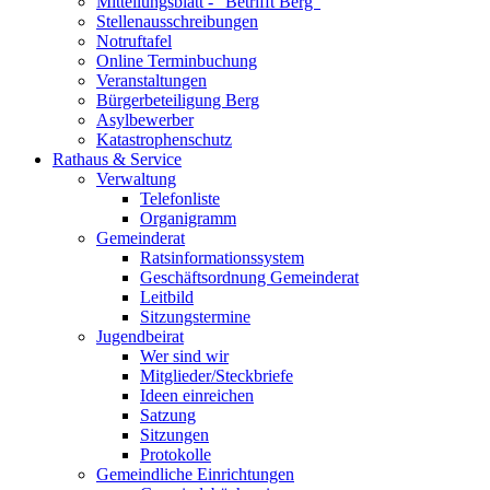
Mitteilungsblatt - "Betrifft Berg"
Stellenausschreibungen
Notruftafel
Online Terminbuchung
Veranstaltungen
Bürgerbeteiligung Berg
Asylbewerber
Katastrophenschutz
Rathaus & Service
Verwaltung
Telefonliste
Organigramm
Gemeinderat
Ratsinformationssystem
Geschäftsordnung Gemeinderat
Leitbild
Sitzungstermine
Jugendbeirat
Wer sind wir
Mitglieder/Steckbriefe
Ideen einreichen
Satzung
Sitzungen
Protokolle
Gemeindliche Einrichtungen