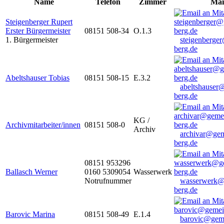
Name
Telefon
Zimmer
Mai
Steigenberger Rupert
Erster Bürgermeister
08151 508-34
O.1.3
1. Bürgermeister
steigenberge
berg.de
Abeltshauser Tobias
08151 508-15
E.3.2
abeltshauser
berg.de
KG /
Archivmitarbeiter/innen
08151 508-0
Archiv
archivar@gem
berg.de
08151 953296
Ballasch Werner
0160 5309054
Wasserwerk
Notrufnummer
wasserwerk@
berg.de
Barovic Marina
08151 508-49
E.1.4
barovic@gem