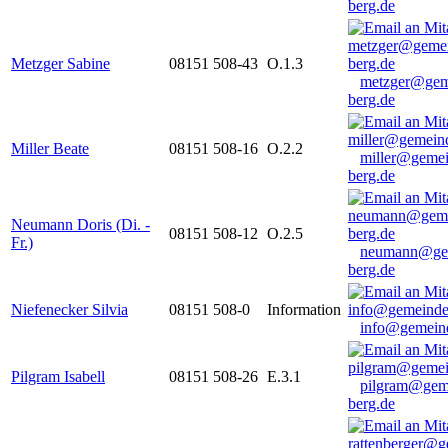
berg.de
Metzger Sabine
08151 508-43
O.1.3
metzger@gem
berg.de
Miller Beate
08151 508-16
O.2.2
miller@gemei
berg.de
Neumann Doris (Di. -
08151 508-12
O.2.5
Fr.)
neumann@ge
berg.de
Niefenecker Silvia
08151 508-0
Information
info@gemeind
Pilgram Isabell
08151 508-26
E.3.1
pilgram@gem
berg.de