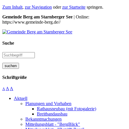
Zum Inhalt
,
zur Navigation
oder
zur Startseite
springen.
Gemeinde Berg am Starnberger See
| Online:
https://www.gemeinde-berg.de//
Suche
suchen
Schriftgröße
A
A
A
Aktuell
Planungen und Vorhaben
Rathausneubau (mit Fotogalerie)
Breitbandausbau
Bekanntmachungen
Mitteilungsblatt - "BergBlick"