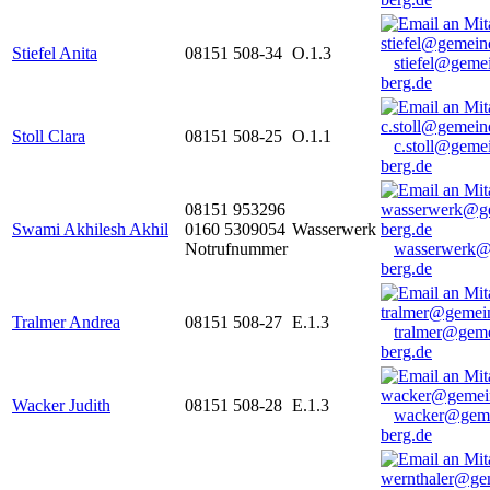
Stiefel Anita
08151 508-34
O.1.3
stiefel@geme
berg.de
Stoll Clara
08151 508-25
O.1.1
c.stoll@geme
berg.de
08151 953296
Swami Akhilesh Akhil
0160 5309054
Wasserwerk
Notrufnummer
wasserwerk@
berg.de
Tralmer Andrea
08151 508-27
E.1.3
tralmer@gem
berg.de
Wacker Judith
08151 508-28
E.1.3
wacker@geme
berg.de