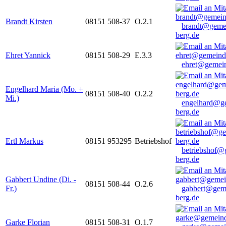
Brandt Kirsten
08151 508-37
O.2.1
brandt@geme
berg.de
Ehret Yannick
08151 508-29
E.3.3
ehret@gemein
Engelhard Maria (Mo. +
08151 508-40
O.2.2
Mi.)
engelhard@g
berg.de
Ertl Markus
08151 953295
Betriebshof
betriebshof@
berg.de
Gabbert Undine (Di. -
08151 508-44
O.2.6
Fr.)
gabbert@gem
berg.de
Garke Florian
08151 508-31
O.1.7