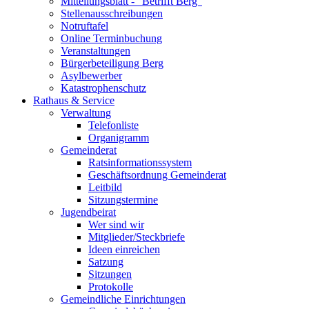
Mitteilungsblatt - "Betrifft Berg"
Stellenausschreibungen
Notruftafel
Online Terminbuchung
Veranstaltungen
Bürgerbeteiligung Berg
Asylbewerber
Katastrophenschutz
Rathaus & Service
Verwaltung
Telefonliste
Organigramm
Gemeinderat
Ratsinformationssystem
Geschäftsordnung Gemeinderat
Leitbild
Sitzungstermine
Jugendbeirat
Wer sind wir
Mitglieder/Steckbriefe
Ideen einreichen
Satzung
Sitzungen
Protokolle
Gemeindliche Einrichtungen