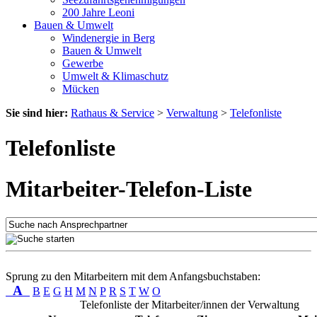
200 Jahre Leoni
Bauen & Umwelt
Windenergie in Berg
Bauen & Umwelt
Gewerbe
Umwelt & Klimaschutz
Mücken
Sie sind hier:
Rathaus & Service
>
Verwaltung
>
Telefonliste
Telefonliste
Mitarbeiter-Telefon-Liste
Sprung zu den Mitarbeitern mit dem Anfangsbuchstaben:
A
B
E
G
H
M
N
P
R
S
T
W
O
Telefonliste der Mitarbeiter/innen der Verwaltung