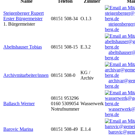
Name
Telefon
Zimmer
Mai
Steigenberger Rupert
Erster Bürgermeister
08151 508-34
O.1.3
1. Bürgermeister
steigenberge
berg.de
Abeltshauser Tobias
08151 508-15
E.3.2
abeltshauser
berg.de
KG /
Archivmitarbeiter/innen
08151 508-0
Archiv
archivar@gem
berg.de
08151 953296
Ballasch Werner
0160 5309054
Wasserwerk
Notrufnummer
wasserwerk@
berg.de
Barovic Marina
08151 508-49
E.1.4
barovic@gem