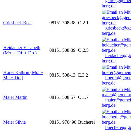
garke@gemei
berg.de
Griesbeck Rosi
08151 508-38
O.2.1
griesbeck@g
berg.de
Heidacher Elisabeth
08151 508-39
O.2.5
(Mo. + Di. + Do.)
heidacher@g
berg.de
Hörer Kathrin (Mo. +
08151 508-13
E.3.2
Mi. + Do.)
hoerer@geme
berg.de
Maier Martin
08151 508-57
O.1.7
maier@gemei
berg.de
Meier Silvia
08151 970490
Bücherei
buecherei@g