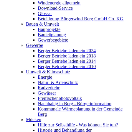
Windenergie allgemein
Download-Service
Glossar
Beteiligung Bürgerwind Berg GmbH Co. KG
Bauen & Umwelt
Bauprojekte
Bauleitplanung
Gewerbegebiete
Gewerbe
Berger Betriebe laden ein 2024
Berger Betriebe laden ein 2018
Berger Betriebe laden ein 2014
Berger Betriebe laden ein 2010
Umwelt & Klimaschutz
Energie
Natur- & Artenschutz
Radverkehr
Gewässer
Freiflächenphotovoltaik
Nachhaltig in Berg - Bürgerinformation
Kommunale Wärmeplanung in der Gemeinde
Berg
Mücken
Hilfe zur Selbsthilfe - Was können Sie tun?
Historie und Behandlung der