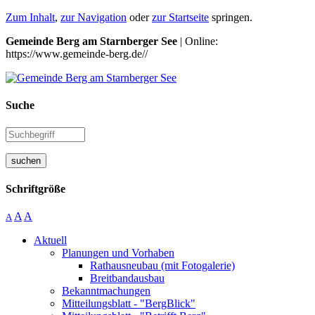
Zum Inhalt
,
zur Navigation
oder
zur Startseite
springen.
Gemeinde Berg am Starnberger See
| Online:
https://www.gemeinde-berg.de//
Suche
suchen
Schriftgröße
A
A
A
Aktuell
Planungen und Vorhaben
Rathausneubau (mit Fotogalerie)
Breitbandausbau
Bekanntmachungen
Mitteilungsblatt - "BergBlick"