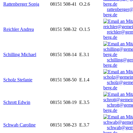
Rattenberger Sonja
08151 508-41
O.2.6
rattenberger
berg.de
Reichler Andrea
08151 508-32
O.1.5
reichler@gem
berg.de
Schilling Michael
08151 508-14
E.3.1
schilling@ge
berg.de
Scholz Stefanie
08151 508-50
E.1.4
scholz@geme
berg.de
Schrott Edwin
08151 508-19
E.3.5
schrott@geme
berg.de
Schwab Caroline
08151 508-23
E.3.7
schwab@gem
berg.de