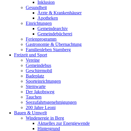
Inklusion
Gesundheit
Ärzte & Krankenhäuser
Apotheken
Einrichtungen
Gemeindearchiv
Gemeindebücherei
Ferienprogramm
Gastronomie & Übernachtung
Familienleben Starnberg
Freizeit und Sport
Vereine
Gemeindebus
Geschirrmobil
Badeplatz
Sporteinrichtungen
Sternwarte
Der Jakobsweg
Tauchen
Seezufahrtsgenehmigungen
200 Jahre Leoni
Bauen & Umwelt
Windenergie in Berg
Aktuelles zur Energiewende
Hintergrund