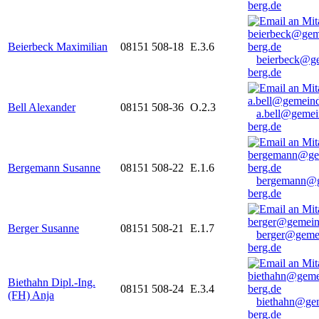
berg.de
Beierbeck Maximilian
08151 508-18
E.3.6
beierbeck@g
berg.de
Bell Alexander
08151 508-36
O.2.3
a.bell@gemei
berg.de
Bergemann Susanne
08151 508-22
E.1.6
bergemann@g
berg.de
Berger Susanne
08151 508-21
E.1.7
berger@geme
berg.de
Biethahn Dipl.-Ing.
08151 508-24
E.3.4
(FH) Anja
biethahn@ge
berg.de