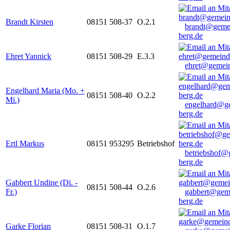
Brandt Kirsten
08151 508-37
O.2.1
brandt@geme
berg.de
Ehret Yannick
08151 508-29
E.3.3
ehret@gemein
Engelhard Maria (Mo. +
08151 508-40
O.2.2
Mi.)
engelhard@g
berg.de
Ertl Markus
08151 953295
Betriebshof
betriebshof@
berg.de
Gabbert Undine (Di. -
08151 508-44
O.2.6
Fr.)
gabbert@gem
berg.de
Garke Florian
08151 508-31
O.1.7