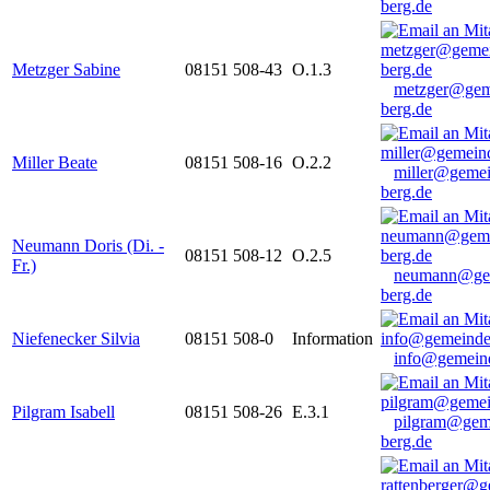
berg.de
Metzger Sabine
08151 508-43
O.1.3
metzger@gem
berg.de
Miller Beate
08151 508-16
O.2.2
miller@gemei
berg.de
Neumann Doris (Di. -
08151 508-12
O.2.5
Fr.)
neumann@ge
berg.de
Niefenecker Silvia
08151 508-0
Information
info@gemeind
Pilgram Isabell
08151 508-26
E.3.1
pilgram@gem
berg.de