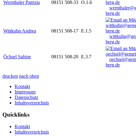
Wernthaler Patrizia
08151 508-33
O.1.6
wernthaler@
berg.de
Wittkuhn Andrea
08151 508-17
E.1.5
wittkuhn@ge
berg.de
Öchsel Sabine
08151 508-20
E.3.7
oechsel@gem
berg.de
drucken
nach oben
Kontakt
Impressum
Datenschutz
Inhaltsverzeichnis
Quicklinks
Kontakt
Inhaltsverzeichnis