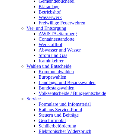
Gemeindebücherei
Kläranlage
Betriebshof
Wasserwerk
Freiwillige Feuerwehren
Ver- und Entsorgung
AWISTA-Starnberg
Containerstandorte
Wertstoffhof
Abwasser und Wasser
Strom und Gas
Kaminkehrer
Wahlen und Entscheide
Kommunalwahlen
Europawahlen
Landtags- und Bezirkswahlen
Bundestagswahlen
Volksentscheide / Bürgerentscheide
Service
Formulare und Infomaterial
Rathaus Service-Portal
Steuern und Beiträge
Geschirrmobil
Schülerbeförderung
Elektronischer Widerspruch