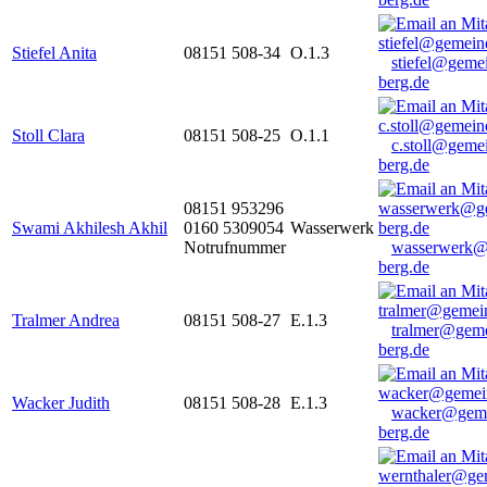
Stiefel Anita
08151 508-34
O.1.3
stiefel@geme
berg.de
Stoll Clara
08151 508-25
O.1.1
c.stoll@geme
berg.de
08151 953296
Swami Akhilesh Akhil
0160 5309054
Wasserwerk
Notrufnummer
wasserwerk@
berg.de
Tralmer Andrea
08151 508-27
E.1.3
tralmer@gem
berg.de
Wacker Judith
08151 508-28
E.1.3
wacker@geme
berg.de