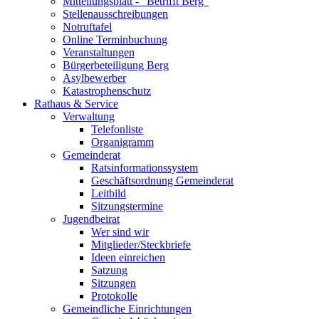
Mitteilungsblatt - "Betrifft Berg"
Stellenausschreibungen
Notruftafel
Online Terminbuchung
Veranstaltungen
Bürgerbeteiligung Berg
Asylbewerber
Katastrophenschutz
Rathaus & Service
Verwaltung
Telefonliste
Organigramm
Gemeinderat
Ratsinformationssystem
Geschäftsordnung Gemeinderat
Leitbild
Sitzungstermine
Jugendbeirat
Wer sind wir
Mitglieder/Steckbriefe
Ideen einreichen
Satzung
Sitzungen
Protokolle
Gemeindliche Einrichtungen