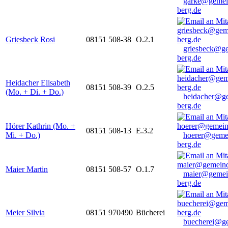
garke@gemei
berg.de
Griesbeck Rosi
08151 508-38
O.2.1
griesbeck@g
berg.de
Heidacher Elisabeth
08151 508-39
O.2.5
(Mo. + Di. + Do.)
heidacher@g
berg.de
Hörer Kathrin (Mo. +
08151 508-13
E.3.2
Mi. + Do.)
hoerer@geme
berg.de
Maier Martin
08151 508-57
O.1.7
maier@gemei
berg.de
Meier Silvia
08151 970490
Bücherei
buecherei@g