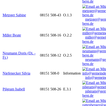
berg.de
Metzger Sabine
08151 508-43
O.1.3
metzger@gem
berg.de
Miller Beate
08151 508-16
O.2.2
miller@gemei
berg.de
Neumann Doris (Di. -
08151 508-12
O.2.5
Fr.)
neumann@ge
berg.de
Niefenecker Silvia
08151 508-0
Information
info@gemeind
Pilgram Isabell
08151 508-26
E.3.1
pilgram@gem
berg.de