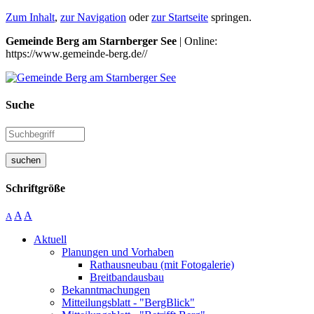
Zum Inhalt
,
zur Navigation
oder
zur Startseite
springen.
Gemeinde Berg am Starnberger See
| Online:
https://www.gemeinde-berg.de//
Suche
suchen
Schriftgröße
A
A
A
Aktuell
Planungen und Vorhaben
Rathausneubau (mit Fotogalerie)
Breitbandausbau
Bekanntmachungen
Mitteilungsblatt - "BergBlick"