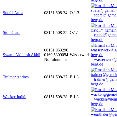
Stiefel Anita
08151 508-34
O.1.3
stiefel@geme
berg.de
Stoll Clara
08151 508-25
O.1.1
c.stoll@geme
berg.de
08151 953296
Swami Akhilesh Akhil
0160 5309054
Wasserwerk
Notrufnummer
wasserwerk@
berg.de
Tralmer Andrea
08151 508-27
E.1.3
tralmer@gem
berg.de
Wacker Judith
08151 508-28
E.1.3
wacker@geme
berg.de