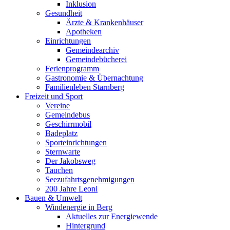
Inklusion
Gesundheit
Ärzte & Krankenhäuser
Apotheken
Einrichtungen
Gemeindearchiv
Gemeindebücherei
Ferienprogramm
Gastronomie & Übernachtung
Familienleben Starnberg
Freizeit und Sport
Vereine
Gemeindebus
Geschirrmobil
Badeplatz
Sporteinrichtungen
Sternwarte
Der Jakobsweg
Tauchen
Seezufahrtsgenehmigungen
200 Jahre Leoni
Bauen & Umwelt
Windenergie in Berg
Aktuelles zur Energiewende
Hintergrund