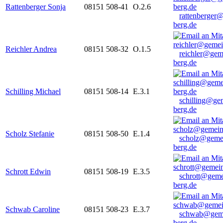
Rattenberger Sonja
08151 508-41
O.2.6
rattenberger
berg.de
Reichler Andrea
08151 508-32
O.1.5
reichler@gem
berg.de
Schilling Michael
08151 508-14
E.3.1
schilling@ge
berg.de
Scholz Stefanie
08151 508-50
E.1.4
scholz@geme
berg.de
Schrott Edwin
08151 508-19
E.3.5
schrott@geme
berg.de
Schwab Caroline
08151 508-23
E.3.7
schwab@gem
berg.de