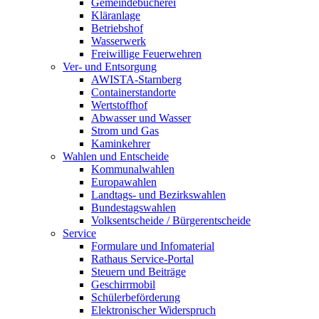
Gemeindebücherei
Kläranlage
Betriebshof
Wasserwerk
Freiwillige Feuerwehren
Ver- und Entsorgung
AWISTA-Starnberg
Containerstandorte
Wertstoffhof
Abwasser und Wasser
Strom und Gas
Kaminkehrer
Wahlen und Entscheide
Kommunalwahlen
Europawahlen
Landtags- und Bezirkswahlen
Bundestagswahlen
Volksentscheide / Bürgerentscheide
Service
Formulare und Infomaterial
Rathaus Service-Portal
Steuern und Beiträge
Geschirrmobil
Schülerbeförderung
Elektronischer Widerspruch