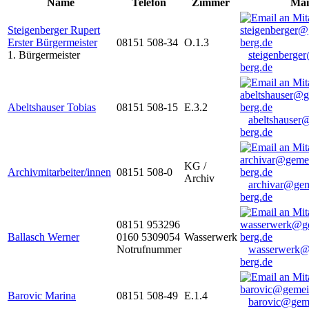
Name
Telefon
Zimmer
Mai
Steigenberger Rupert
Erster Bürgermeister
08151 508-34
O.1.3
1. Bürgermeister
steigenberge
berg.de
Abeltshauser Tobias
08151 508-15
E.3.2
abeltshauser
berg.de
KG /
Archivmitarbeiter/innen
08151 508-0
Archiv
archivar@gem
berg.de
08151 953296
Ballasch Werner
0160 5309054
Wasserwerk
Notrufnummer
wasserwerk@
berg.de
Barovic Marina
08151 508-49
E.1.4
barovic@gem