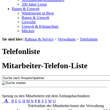
200 Jahre Leoni
Bauen & Umwelt
Windenergie in Berg
Bauen & Umwelt
Gewerbe
Umwelt & Klimaschutz
Mücken
Sie sind hier:
Rathaus & Service
>
Verwaltung
>
Telefonliste
Telefonliste
Mitarbeiter-Telefon-Liste
Sprung zu den Mitarbeitern mit dem Anfangsbuchstaben:
A
B
E
G
H
M
N
P
R
S
T
W
O
Telefonliste der Mitarbeiter/innen der Verwaltung