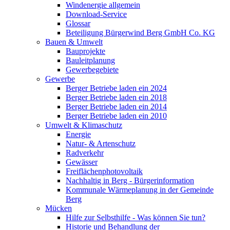
Windenergie allgemein
Download-Service
Glossar
Beteiligung Bürgerwind Berg GmbH Co. KG
Bauen & Umwelt
Bauprojekte
Bauleitplanung
Gewerbegebiete
Gewerbe
Berger Betriebe laden ein 2024
Berger Betriebe laden ein 2018
Berger Betriebe laden ein 2014
Berger Betriebe laden ein 2010
Umwelt & Klimaschutz
Energie
Natur- & Artenschutz
Radverkehr
Gewässer
Freiflächenphotovoltaik
Nachhaltig in Berg - Bürgerinformation
Kommunale Wärmeplanung in der Gemeinde
Berg
Mücken
Hilfe zur Selbsthilfe - Was können Sie tun?
Historie und Behandlung der