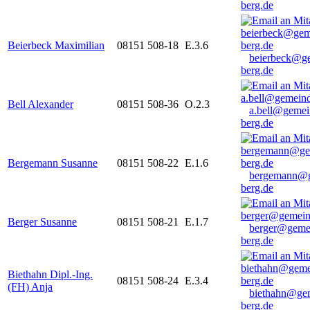
berg.de
Beierbeck Maximilian
08151 508-18
E.3.6
beierbeck@g
berg.de
Bell Alexander
08151 508-36
O.2.3
a.bell@gemei
berg.de
Bergemann Susanne
08151 508-22
E.1.6
bergemann@g
berg.de
Berger Susanne
08151 508-21
E.1.7
berger@geme
berg.de
Biethahn Dipl.-Ing.
08151 508-24
E.3.4
(FH) Anja
biethahn@ge
berg.de