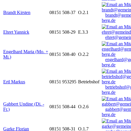
Brandt Kirsten
08151 508-37
O.2.1
brandt@geme
berg.de
Ehret Yannick
08151 508-29
E.3.3
ehret@gemein
Engelhard Maria (Mo. +
08151 508-40
O.2.2
Mi.)
engelhard@g
berg.de
Ertl Markus
08151 953295
Betriebshof
betriebshof@
berg.de
Gabbert Undine (Di. -
08151 508-44
O.2.6
Fr.)
gabbert@gem
berg.de
Garke Florian
08151 508-31
O.1.7