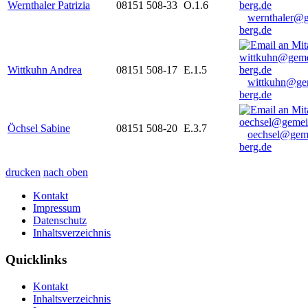
Wernthaler Patrizia
08151 508-33
O.1.6
wernthaler@
berg.de
Wittkuhn Andrea
08151 508-17
E.1.5
wittkuhn@ge
berg.de
Öchsel Sabine
08151 508-20
E.3.7
oechsel@gem
berg.de
drucken
nach oben
Kontakt
Impressum
Datenschutz
Inhaltsverzeichnis
Quicklinks
Kontakt
Inhaltsverzeichnis