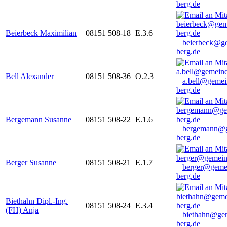
berg.de
Beierbeck Maximilian
08151 508-18
E.3.6
beierbeck@g
berg.de
Bell Alexander
08151 508-36
O.2.3
a.bell@gemei
berg.de
Bergemann Susanne
08151 508-22
E.1.6
bergemann@g
berg.de
Berger Susanne
08151 508-21
E.1.7
berger@geme
berg.de
Biethahn Dipl.-Ing.
08151 508-24
E.3.4
(FH) Anja
biethahn@ge
berg.de