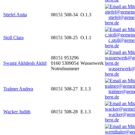
Stiefel Anita
08151 508-34
O.1.3
stiefel@geme
berg.de
Stoll Clara
08151 508-25
O.1.1
c.stoll@geme
berg.de
08151 953296
Swami Akhilesh Akhil
0160 5309054
Wasserwerk
Notrufnummer
wasserwerk@
berg.de
Tralmer Andrea
08151 508-27
E.1.3
tralmer@gem
berg.de
Wacker Judith
08151 508-28
E.1.3
wacker@geme
berg.de