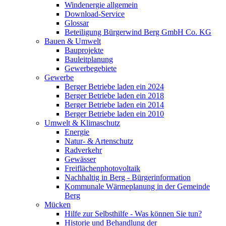
Windenergie allgemein
Download-Service
Glossar
Beteiligung Bürgerwind Berg GmbH Co. KG
Bauen & Umwelt
Bauprojekte
Bauleitplanung
Gewerbegebiete
Gewerbe
Berger Betriebe laden ein 2024
Berger Betriebe laden ein 2018
Berger Betriebe laden ein 2014
Berger Betriebe laden ein 2010
Umwelt & Klimaschutz
Energie
Natur- & Artenschutz
Radverkehr
Gewässer
Freiflächenphotovoltaik
Nachhaltig in Berg - Bürgerinformation
Kommunale Wärmeplanung in der Gemeinde
Berg
Mücken
Hilfe zur Selbsthilfe - Was können Sie tun?
Historie und Behandlung der