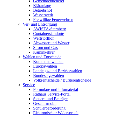
Gemeindebücherei
Kläranlage
Betriebshof
Wasserwerk
Freiwillige Feuerwehren
Ver- und Entsorgung
AWISTA-Starnberg
Containerstandorte
Wertstoffhof
Abwasser und Wasser
Strom und Gas
Kaminkehrer
Wahlen und Entscheide
Kommunalwahlen
Europawahlen
Landtags- und Bezirkswahlen
Bundestagswahlen
Volksentscheide / Bürgerentscheide
Service
Formulare und Infomaterial
Rathaus Service-Portal
Steuern und Beiträge
Geschirrmobil
Schülerbeförderung
Elektronischer Widerspruch