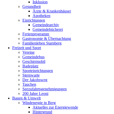
Inklusion
Gesundheit
Ärzte & Krankenhäuser
Apotheken
Einrichtungen
Gemeindearchiv
Gemeindebücherei
Ferienprogramm
Gastronomie & Übernachtung
Familienleben Starnberg
Freizeit und Sport
Vereine
Gemeindebus
Geschirrmobil
Badeplatz
Sporteinrichtungen
Sternwarte
Der Jakobsweg
Tauchen
Seezufahrtsgenehmigungen
200 Jahre Leoni
Bauen & Umwelt
Windenergie in Berg
Aktuelles zur Energiewende
Hintergrund