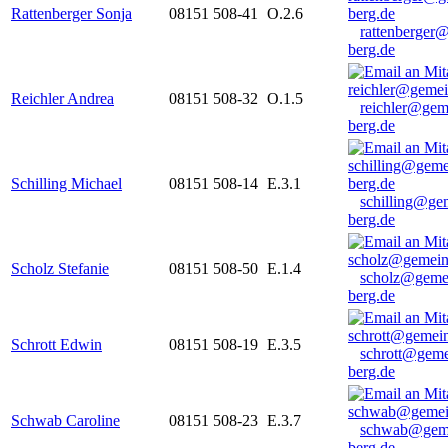
Rattenberger Sonja
08151 508-41
O.2.6
rattenberger
berg.de
Reichler Andrea
08151 508-32
O.1.5
reichler@gem
berg.de
Schilling Michael
08151 508-14
E.3.1
schilling@ge
berg.de
Scholz Stefanie
08151 508-50
E.1.4
scholz@geme
berg.de
Schrott Edwin
08151 508-19
E.3.5
schrott@geme
berg.de
Schwab Caroline
08151 508-23
E.3.7
schwab@gem
berg.de