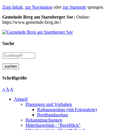
Zum Inhalt
,
zur Navigation
oder
zur Startseite
springen.
Gemeinde Berg am Starnberger See
| Online:
https://www.gemeinde-berg.de//
Suche
suchen
Schriftgröße
A
A
A
Aktuell
Planungen und Vorhaben
Rathausneubau (mit Fotogalerie)
Breitbandausbau
Bekanntmachungen
Mitteilungsblatt - "BergBlick"