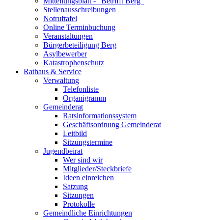
Mitteilungsblatt - "Betrifft Berg"
Stellenausschreibungen
Notruftafel
Online Terminbuchung
Veranstaltungen
Bürgerbeteiligung Berg
Asylbewerber
Katastrophenschutz
Rathaus & Service
Verwaltung
Telefonliste
Organigramm
Gemeinderat
Ratsinformationssystem
Geschäftsordnung Gemeinderat
Leitbild
Sitzungstermine
Jugendbeirat
Wer sind wir
Mitglieder/Steckbriefe
Ideen einreichen
Satzung
Sitzungen
Protokolle
Gemeindliche Einrichtungen