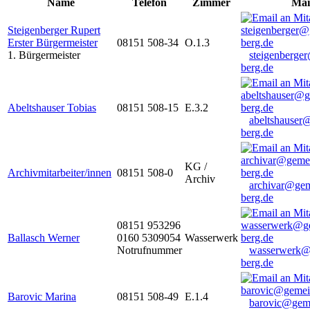
Name
Telefon
Zimmer
Mai
Steigenberger Rupert
Erster Bürgermeister
08151 508-34
O.1.3
1. Bürgermeister
steigenberge
berg.de
Abeltshauser Tobias
08151 508-15
E.3.2
abeltshauser
berg.de
KG /
Archivmitarbeiter/innen
08151 508-0
Archiv
archivar@gem
berg.de
08151 953296
Ballasch Werner
0160 5309054
Wasserwerk
Notrufnummer
wasserwerk@
berg.de
Barovic Marina
08151 508-49
E.1.4
barovic@gem