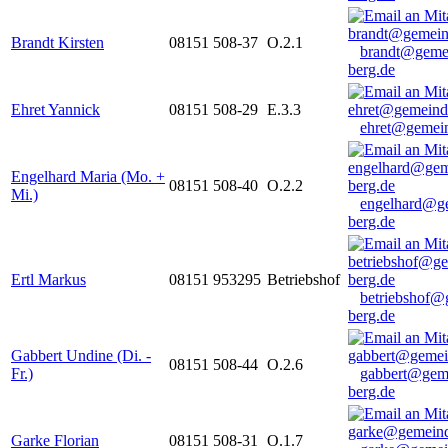
Brandt Kirsten
08151 508-37
O.2.1
brandt@geme
berg.de
Ehret Yannick
08151 508-29
E.3.3
ehret@gemein
Engelhard Maria (Mo. +
08151 508-40
O.2.2
Mi.)
engelhard@g
berg.de
Ertl Markus
08151 953295
Betriebshof
betriebshof@
berg.de
Gabbert Undine (Di. -
08151 508-44
O.2.6
Fr.)
gabbert@gem
berg.de
Garke Florian
08151 508-31
O.1.7