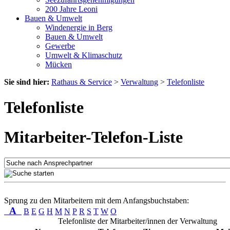
200 Jahre Leoni
Bauen & Umwelt
Windenergie in Berg
Bauen & Umwelt
Gewerbe
Umwelt & Klimaschutz
Mücken
Sie sind hier:
Rathaus & Service
>
Verwaltung
>
Telefonliste
Telefonliste
Mitarbeiter-Telefon-Liste
Sprung zu den Mitarbeitern mit dem Anfangsbuchstaben:
A
B
E
G
H
M
N
P
R
S
T
W
O
Telefonliste der Mitarbeiter/innen der Verwaltung