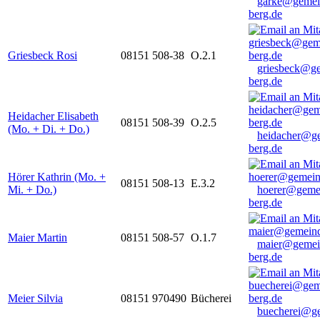
garke@gemei
berg.de
Griesbeck Rosi
08151 508-38
O.2.1
griesbeck@g
berg.de
Heidacher Elisabeth
08151 508-39
O.2.5
(Mo. + Di. + Do.)
heidacher@g
berg.de
Hörer Kathrin (Mo. +
08151 508-13
E.3.2
Mi. + Do.)
hoerer@geme
berg.de
Maier Martin
08151 508-57
O.1.7
maier@gemei
berg.de
Meier Silvia
08151 970490
Bücherei
buecherei@g