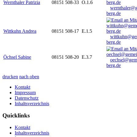
Wernthaler Patrizia
08151 508-33
O.1.6
wernthaler@
berg.de
Wittkuhn Andrea
08151 508-17
E.1.5
wittkuhn@ge
berg.de
Öchsel Sabine
08151 508-20
E.3.7
oechsel@gem
berg.de
drucken
nach oben
Kontakt
Impressum
Datenschutz
Inhaltsverzeichnis
Quicklinks
Kontakt
Inhaltsverzeichnis