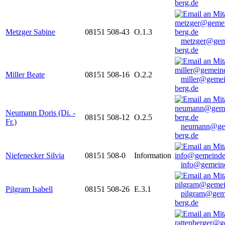
berg.de
Metzger Sabine
08151 508-43
O.1.3
metzger@gem
berg.de
Miller Beate
08151 508-16
O.2.2
miller@gemei
berg.de
Neumann Doris (Di. -
08151 508-12
O.2.5
Fr.)
neumann@ge
berg.de
Niefenecker Silvia
08151 508-0
Information
info@gemeind
Pilgram Isabell
08151 508-26
E.3.1
pilgram@gem
berg.de