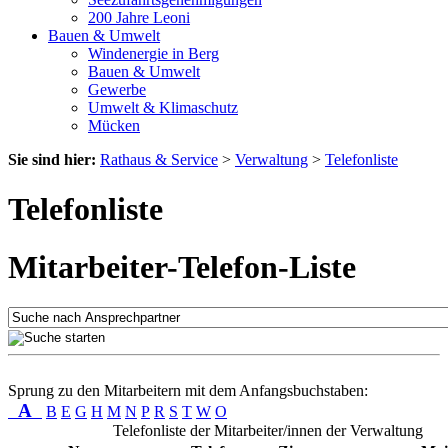
200 Jahre Leoni
Bauen & Umwelt
Windenergie in Berg
Bauen & Umwelt
Gewerbe
Umwelt & Klimaschutz
Mücken
Sie sind hier:
Rathaus & Service
>
Verwaltung
>
Telefonliste
Telefonliste
Mitarbeiter-Telefon-Liste
Sprung zu den Mitarbeitern mit dem Anfangsbuchstaben:
A
B
E
G
H
M
N
P
R
S
T
W
O
Telefonliste der Mitarbeiter/innen der Verwaltung