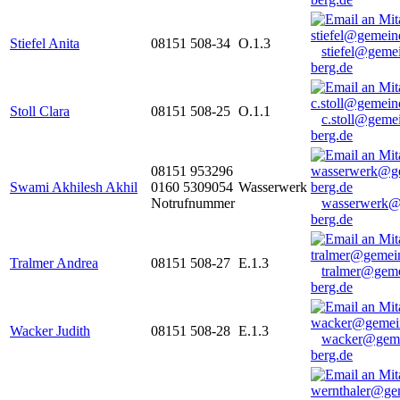
Stiefel Anita
08151 508-34
O.1.3
stiefel@geme
berg.de
Stoll Clara
08151 508-25
O.1.1
c.stoll@geme
berg.de
08151 953296
Swami Akhilesh Akhil
0160 5309054
Wasserwerk
Notrufnummer
wasserwerk@
berg.de
Tralmer Andrea
08151 508-27
E.1.3
tralmer@gem
berg.de
Wacker Judith
08151 508-28
E.1.3
wacker@geme
berg.de