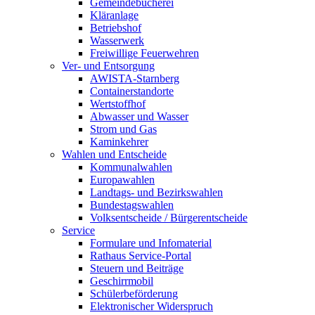
Gemeindebücherei
Kläranlage
Betriebshof
Wasserwerk
Freiwillige Feuerwehren
Ver- und Entsorgung
AWISTA-Starnberg
Containerstandorte
Wertstoffhof
Abwasser und Wasser
Strom und Gas
Kaminkehrer
Wahlen und Entscheide
Kommunalwahlen
Europawahlen
Landtags- und Bezirkswahlen
Bundestagswahlen
Volksentscheide / Bürgerentscheide
Service
Formulare und Infomaterial
Rathaus Service-Portal
Steuern und Beiträge
Geschirrmobil
Schülerbeförderung
Elektronischer Widerspruch