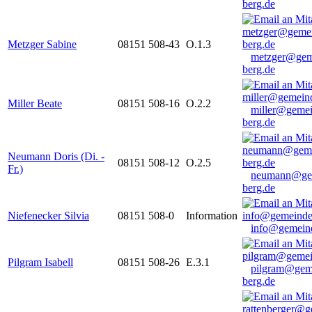
berg.de
Metzger Sabine
08151 508-43
O.1.3
metzger@gem
berg.de
Miller Beate
08151 508-16
O.2.2
miller@gemei
berg.de
Neumann Doris (Di. -
08151 508-12
O.2.5
Fr.)
neumann@ge
berg.de
Niefenecker Silvia
08151 508-0
Information
info@gemeind
Pilgram Isabell
08151 508-26
E.3.1
pilgram@gem
berg.de