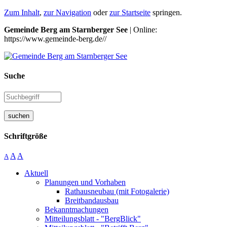
Zum Inhalt
,
zur Navigation
oder
zur Startseite
springen.
Gemeinde Berg am Starnberger See
| Online:
https://www.gemeinde-berg.de//
Suche
suchen
Schriftgröße
A
A
A
Aktuell
Planungen und Vorhaben
Rathausneubau (mit Fotogalerie)
Breitbandausbau
Bekanntmachungen
Mitteilungsblatt - "BergBlick"