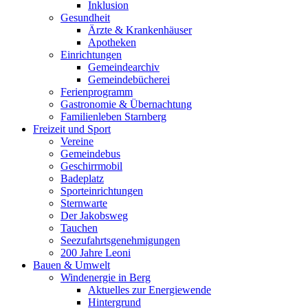
Inklusion
Gesundheit
Ärzte & Krankenhäuser
Apotheken
Einrichtungen
Gemeindearchiv
Gemeindebücherei
Ferienprogramm
Gastronomie & Übernachtung
Familienleben Starnberg
Freizeit und Sport
Vereine
Gemeindebus
Geschirrmobil
Badeplatz
Sporteinrichtungen
Sternwarte
Der Jakobsweg
Tauchen
Seezufahrtsgenehmigungen
200 Jahre Leoni
Bauen & Umwelt
Windenergie in Berg
Aktuelles zur Energiewende
Hintergrund