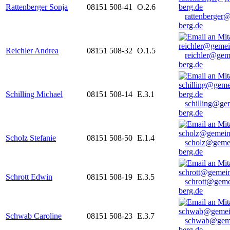
Rattenberger Sonja
08151 508-41
O.2.6
rattenberger
berg.de
Reichler Andrea
08151 508-32
O.1.5
reichler@gem
berg.de
Schilling Michael
08151 508-14
E.3.1
schilling@ge
berg.de
Scholz Stefanie
08151 508-50
E.1.4
scholz@geme
berg.de
Schrott Edwin
08151 508-19
E.3.5
schrott@geme
berg.de
Schwab Caroline
08151 508-23
E.3.7
schwab@gem
berg.de