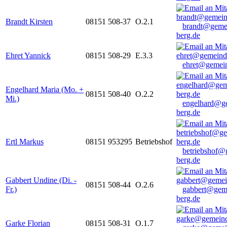
Brandt Kirsten
08151 508-37
O.2.1
brandt@geme
berg.de
Ehret Yannick
08151 508-29
E.3.3
ehret@gemein
Engelhard Maria (Mo. +
08151 508-40
O.2.2
Mi.)
engelhard@g
berg.de
Ertl Markus
08151 953295
Betriebshof
betriebshof@
berg.de
Gabbert Undine (Di. -
08151 508-44
O.2.6
Fr.)
gabbert@gem
berg.de
Garke Florian
08151 508-31
O.1.7