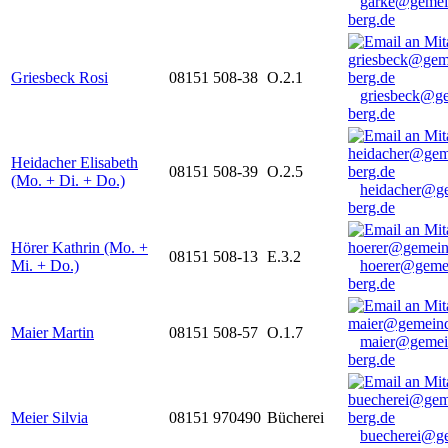
garke@gemei
berg.de
Griesbeck Rosi
08151 508-38
O.2.1
griesbeck@g
berg.de
Heidacher Elisabeth
08151 508-39
O.2.5
(Mo. + Di. + Do.)
heidacher@g
berg.de
Hörer Kathrin (Mo. +
08151 508-13
E.3.2
Mi. + Do.)
hoerer@geme
berg.de
Maier Martin
08151 508-57
O.1.7
maier@gemei
berg.de
Meier Silvia
08151 970490
Bücherei
buecherei@g