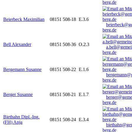
berg.de
Beierbeck Maximilian
08151 508-18
E.3.6
beierbeck@g
berg.de
Bell Alexander
08151 508-36
O.2.3
a.bell@gemei
berg.de
Bergemann Susanne
08151 508-22
E.1.6
bergemann@g
berg.de
Berger Susanne
08151 508-21
E.1.7
berger@geme
berg.de
Biethahn Dipl.-Ing.
08151 508-24
E.3.4
(FH) Anja
biethahn@ge
berg.de