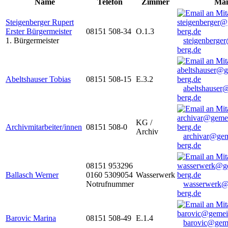
Name
Telefon
Zimmer
Mai
Steigenberger Rupert
Erster Bürgermeister
08151 508-34
O.1.3
1. Bürgermeister
steigenberge
berg.de
Abeltshauser Tobias
08151 508-15
E.3.2
abeltshauser
berg.de
KG /
Archivmitarbeiter/innen
08151 508-0
Archiv
archivar@gem
berg.de
08151 953296
Ballasch Werner
0160 5309054
Wasserwerk
Notrufnummer
wasserwerk@
berg.de
Barovic Marina
08151 508-49
E.1.4
barovic@gem