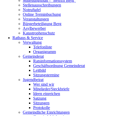
Mitteilungsblatt - "Betrifft Berg"
Stellenausschreibungen
Notruftafel
Online Terminbuchung
Veranstaltungen
Bürgerbeteiligung Berg
Asylbewerber
Katastrophenschutz
Rathaus & Service
Verwaltung
Telefonliste
Organigramm
Gemeinderat
Ratsinformationssystem
Geschäftsordnung Gemeinderat
Leitbild
Sitzungstermine
Jugendbeirat
Wer sind wir
Mitglieder/Steckbriefe
Ideen einreichen
Satzung
Sitzungen
Protokolle
Gemeindliche Einrichtungen