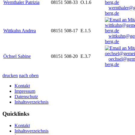
Wernthaler Patrizia
08151 508-33
O.1.6
wernthaler@
berg.de
Wittkuhn Andrea
08151 508-17
E.1.5
wittkuhn@ge
berg.de
Öchsel Sabine
08151 508-20
E.3.7
oechsel@gem
berg.de
drucken
nach oben
Kontakt
Impressum
Datenschutz
Inhaltsverzeichnis
Quicklinks
Kontakt
Inhaltsverzeichnis