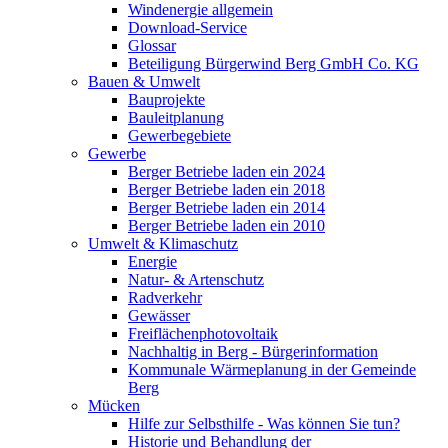
Windenergie allgemein
Download-Service
Glossar
Beteiligung Bürgerwind Berg GmbH Co. KG
Bauen & Umwelt
Bauprojekte
Bauleitplanung
Gewerbegebiete
Gewerbe
Berger Betriebe laden ein 2024
Berger Betriebe laden ein 2018
Berger Betriebe laden ein 2014
Berger Betriebe laden ein 2010
Umwelt & Klimaschutz
Energie
Natur- & Artenschutz
Radverkehr
Gewässer
Freiflächenphotovoltaik
Nachhaltig in Berg - Bürgerinformation
Kommunale Wärmeplanung in der Gemeinde
Berg
Mücken
Hilfe zur Selbsthilfe - Was können Sie tun?
Historie und Behandlung der