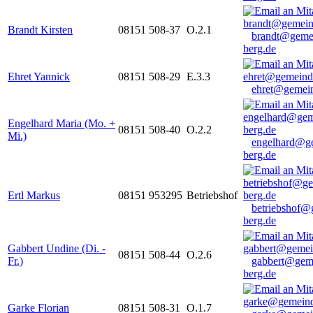
Brandt Kirsten
08151 508-37
O.2.1
brandt@geme
berg.de
Ehret Yannick
08151 508-29
E.3.3
ehret@gemein
Engelhard Maria (Mo. +
08151 508-40
O.2.2
Mi.)
engelhard@g
berg.de
Ertl Markus
08151 953295
Betriebshof
betriebshof@
berg.de
Gabbert Undine (Di. -
08151 508-44
O.2.6
Fr.)
gabbert@gem
berg.de
Garke Florian
08151 508-31
O.1.7