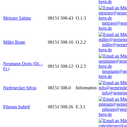
berg.de
Metzger Sabine
08151 508-43
O.1.3
metzger@gem
berg.de
Miller Beate
08151 508-16
O.2.2
miller@gemei
berg.de
Neumann Doris (Di. -
08151 508-12
O.2.5
Fr.)
neumann@ge
berg.de
Niefenecker Silvia
08151 508-0
Information
info@gemeind
Pilgram Isabell
08151 508-26
E.3.1
pilgram@gem
berg.de