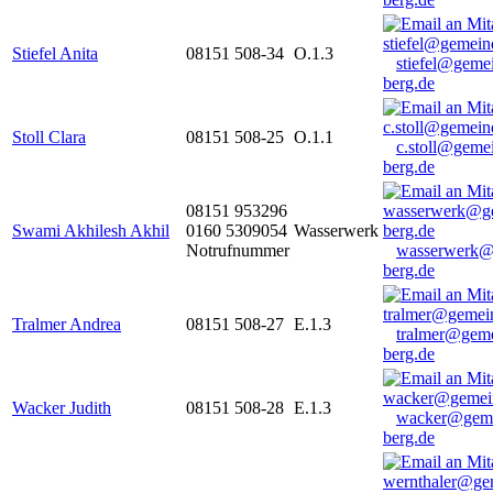
Stiefel Anita
08151 508-34
O.1.3
stiefel@geme
berg.de
Stoll Clara
08151 508-25
O.1.1
c.stoll@geme
berg.de
08151 953296
Swami Akhilesh Akhil
0160 5309054
Wasserwerk
Notrufnummer
wasserwerk@
berg.de
Tralmer Andrea
08151 508-27
E.1.3
tralmer@gem
berg.de
Wacker Judith
08151 508-28
E.1.3
wacker@geme
berg.de