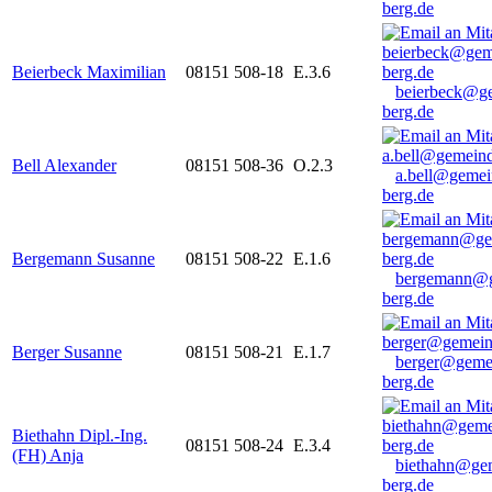
berg.de
Beierbeck Maximilian
08151 508-18
E.3.6
beierbeck@g
berg.de
Bell Alexander
08151 508-36
O.2.3
a.bell@gemei
berg.de
Bergemann Susanne
08151 508-22
E.1.6
bergemann@g
berg.de
Berger Susanne
08151 508-21
E.1.7
berger@geme
berg.de
Biethahn Dipl.-Ing.
08151 508-24
E.3.4
(FH) Anja
biethahn@ge
berg.de