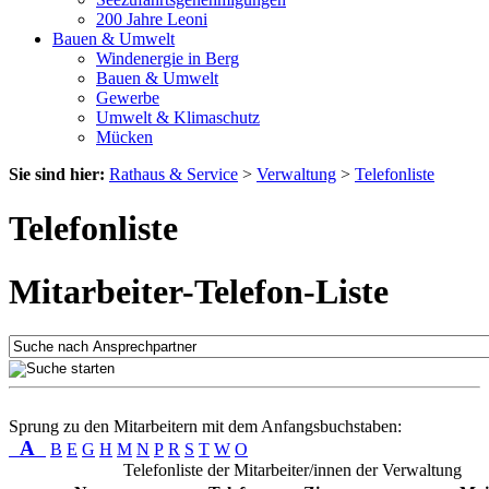
200 Jahre Leoni
Bauen & Umwelt
Windenergie in Berg
Bauen & Umwelt
Gewerbe
Umwelt & Klimaschutz
Mücken
Sie sind hier:
Rathaus & Service
>
Verwaltung
>
Telefonliste
Telefonliste
Mitarbeiter-Telefon-Liste
Sprung zu den Mitarbeitern mit dem Anfangsbuchstaben:
A
B
E
G
H
M
N
P
R
S
T
W
O
Telefonliste der Mitarbeiter/innen der Verwaltung