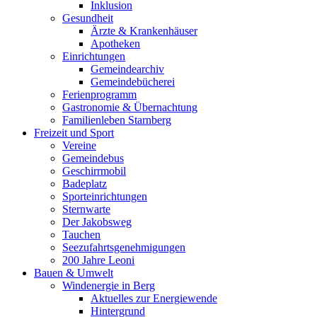
Inklusion
Gesundheit
Ärzte & Krankenhäuser
Apotheken
Einrichtungen
Gemeindearchiv
Gemeindebücherei
Ferienprogramm
Gastronomie & Übernachtung
Familienleben Starnberg
Freizeit und Sport
Vereine
Gemeindebus
Geschirrmobil
Badeplatz
Sporteinrichtungen
Sternwarte
Der Jakobsweg
Tauchen
Seezufahrtsgenehmigungen
200 Jahre Leoni
Bauen & Umwelt
Windenergie in Berg
Aktuelles zur Energiewende
Hintergrund