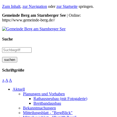
Zum Inhalt
,
zur Navigation
oder
zur Startseite
springen.
Gemeinde Berg am Starnberger See
| Online:
https://www.gemeinde-berg.de//
Suche
suchen
Schriftgröße
A
A
A
Aktuell
Planungen und Vorhaben
Rathausneubau (mit Fotogalerie)
Breitbandausbau
Bekanntmachungen
Mitteilungsblatt - "BergBlick"