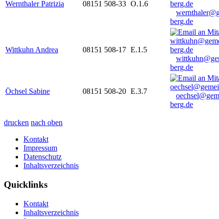
Wernthaler Patrizia
08151 508-33
O.1.6
wernthaler@
berg.de
Wittkuhn Andrea
08151 508-17
E.1.5
wittkuhn@ge
berg.de
Öchsel Sabine
08151 508-20
E.3.7
oechsel@gem
berg.de
drucken
nach oben
Kontakt
Impressum
Datenschutz
Inhaltsverzeichnis
Quicklinks
Kontakt
Inhaltsverzeichnis