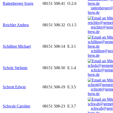
Rattenberger Sonja
08151 508-41
O.2.6
rattenberger
berg.de
Reichler Andrea
08151 508-32
O.1.5
reichler@gem
berg.de
Schilling Michael
08151 508-14
E.3.1
schilling@ge
berg.de
Scholz Stefanie
08151 508-50
E.1.4
scholz@geme
berg.de
Schrott Edwin
08151 508-19
E.3.5
schrott@geme
berg.de
Schwab Caroline
08151 508-23
E.3.7
schwab@gem
berg.de