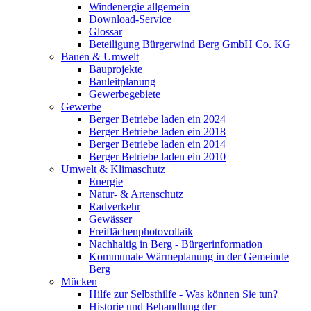
Windenergie allgemein
Download-Service
Glossar
Beteiligung Bürgerwind Berg GmbH Co. KG
Bauen & Umwelt
Bauprojekte
Bauleitplanung
Gewerbegebiete
Gewerbe
Berger Betriebe laden ein 2024
Berger Betriebe laden ein 2018
Berger Betriebe laden ein 2014
Berger Betriebe laden ein 2010
Umwelt & Klimaschutz
Energie
Natur- & Artenschutz
Radverkehr
Gewässer
Freiflächenphotovoltaik
Nachhaltig in Berg - Bürgerinformation
Kommunale Wärmeplanung in der Gemeinde
Berg
Mücken
Hilfe zur Selbsthilfe - Was können Sie tun?
Historie und Behandlung der