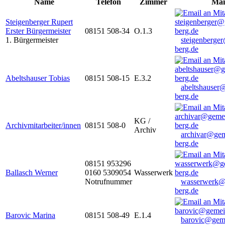
Name
Telefon
Zimmer
Mai
Steigenberger Rupert
Erster Bürgermeister
08151 508-34
O.1.3
1. Bürgermeister
steigenberge
berg.de
Abeltshauser Tobias
08151 508-15
E.3.2
abeltshauser
berg.de
KG /
Archivmitarbeiter/innen
08151 508-0
Archiv
archivar@gem
berg.de
08151 953296
Ballasch Werner
0160 5309054
Wasserwerk
Notrufnummer
wasserwerk@
berg.de
Barovic Marina
08151 508-49
E.1.4
barovic@gem