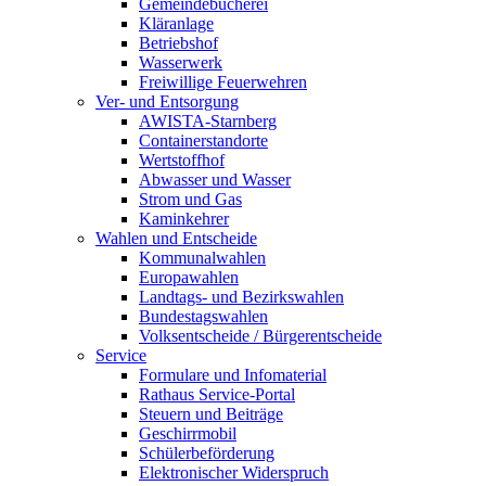
Gemeindebücherei
Kläranlage
Betriebshof
Wasserwerk
Freiwillige Feuerwehren
Ver- und Entsorgung
AWISTA-Starnberg
Containerstandorte
Wertstoffhof
Abwasser und Wasser
Strom und Gas
Kaminkehrer
Wahlen und Entscheide
Kommunalwahlen
Europawahlen
Landtags- und Bezirkswahlen
Bundestagswahlen
Volksentscheide / Bürgerentscheide
Service
Formulare und Infomaterial
Rathaus Service-Portal
Steuern und Beiträge
Geschirrmobil
Schülerbeförderung
Elektronischer Widerspruch