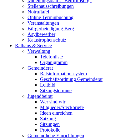
Mitteilungsblatt - "Betrifft Berg"
Stellenausschreibungen
Notruftafel
Online Terminbuchung
Veranstaltungen
Bürgerbeteiligung Berg
Asylbewerber
Katastrophenschutz
Rathaus & Service
Verwaltung
Telefonliste
Organigramm
Gemeinderat
Ratsinformationssystem
Geschäftsordnung Gemeinderat
Leitbild
Sitzungstermine
Jugendbeirat
Wer sind wir
Mitglieder/Steckbriefe
Ideen einreichen
Satzung
Sitzungen
Protokolle
Gemeindliche Einrichtungen