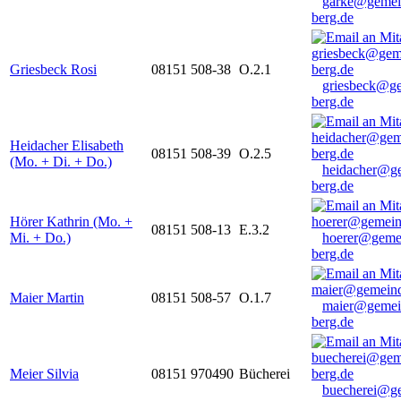
garke@gemei
berg.de
Griesbeck Rosi
08151 508-38
O.2.1
griesbeck@g
berg.de
Heidacher Elisabeth
08151 508-39
O.2.5
(Mo. + Di. + Do.)
heidacher@g
berg.de
Hörer Kathrin (Mo. +
08151 508-13
E.3.2
Mi. + Do.)
hoerer@geme
berg.de
Maier Martin
08151 508-57
O.1.7
maier@gemei
berg.de
Meier Silvia
08151 970490
Bücherei
buecherei@g