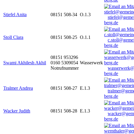
Stiefel Anita
08151 508-34
O.1.3
stiefel@geme
berg.de
Stoll Clara
08151 508-25
O.1.1
c.stoll@geme
berg.de
08151 953296
Swami Akhilesh Akhil
0160 5309054
Wasserwerk
Notrufnummer
wasserwerk@
berg.de
Tralmer Andrea
08151 508-27
E.1.3
tralmer@gem
berg.de
Wacker Judith
08151 508-28
E.1.3
wacker@geme
berg.de