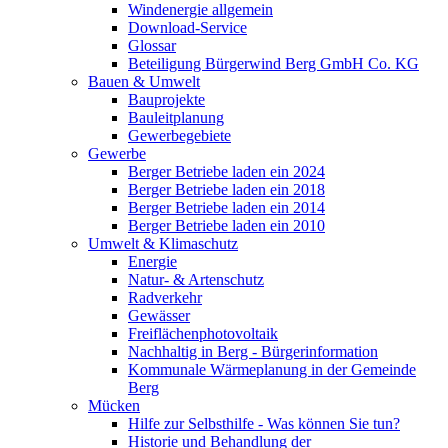
Windenergie allgemein
Download-Service
Glossar
Beteiligung Bürgerwind Berg GmbH Co. KG
Bauen & Umwelt
Bauprojekte
Bauleitplanung
Gewerbegebiete
Gewerbe
Berger Betriebe laden ein 2024
Berger Betriebe laden ein 2018
Berger Betriebe laden ein 2014
Berger Betriebe laden ein 2010
Umwelt & Klimaschutz
Energie
Natur- & Artenschutz
Radverkehr
Gewässer
Freiflächenphotovoltaik
Nachhaltig in Berg - Bürgerinformation
Kommunale Wärmeplanung in der Gemeinde
Berg
Mücken
Hilfe zur Selbsthilfe - Was können Sie tun?
Historie und Behandlung der