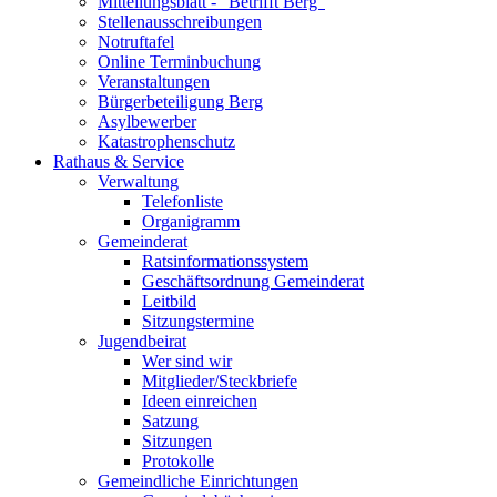
Mitteilungsblatt - "Betrifft Berg"
Stellenausschreibungen
Notruftafel
Online Terminbuchung
Veranstaltungen
Bürgerbeteiligung Berg
Asylbewerber
Katastrophenschutz
Rathaus & Service
Verwaltung
Telefonliste
Organigramm
Gemeinderat
Ratsinformationssystem
Geschäftsordnung Gemeinderat
Leitbild
Sitzungstermine
Jugendbeirat
Wer sind wir
Mitglieder/Steckbriefe
Ideen einreichen
Satzung
Sitzungen
Protokolle
Gemeindliche Einrichtungen