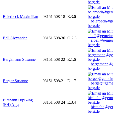
berg.de
Beierbeck Maximilian
08151 508-18
E.3.6
beierbeck@g
berg.de
Bell Alexander
08151 508-36
O.2.3
a.bell@gemei
berg.de
Bergemann Susanne
08151 508-22
E.1.6
bergemann@g
berg.de
Berger Susanne
08151 508-21
E.1.7
berger@geme
berg.de
Biethahn Dipl.-Ing.
08151 508-24
E.3.4
(FH) Anja
biethahn@ge
berg.de