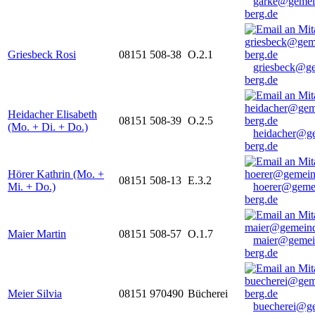
garke@gemei
berg.de
Griesbeck Rosi
08151 508-38
O.2.1
griesbeck@g
berg.de
Heidacher Elisabeth
08151 508-39
O.2.5
(Mo. + Di. + Do.)
heidacher@g
berg.de
Hörer Kathrin (Mo. +
08151 508-13
E.3.2
Mi. + Do.)
hoerer@geme
berg.de
Maier Martin
08151 508-57
O.1.7
maier@gemei
berg.de
Meier Silvia
08151 970490
Bücherei
buecherei@g