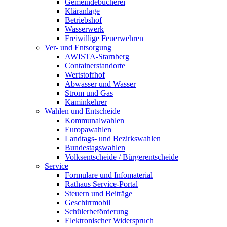
Gemeindebücherei
Kläranlage
Betriebshof
Wasserwerk
Freiwillige Feuerwehren
Ver- und Entsorgung
AWISTA-Starnberg
Containerstandorte
Wertstoffhof
Abwasser und Wasser
Strom und Gas
Kaminkehrer
Wahlen und Entscheide
Kommunalwahlen
Europawahlen
Landtags- und Bezirkswahlen
Bundestagswahlen
Volksentscheide / Bürgerentscheide
Service
Formulare und Infomaterial
Rathaus Service-Portal
Steuern und Beiträge
Geschirrmobil
Schülerbeförderung
Elektronischer Widerspruch