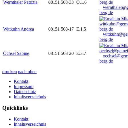
Wernthaler Patrizia
08151 508-33
O.1.6
wernthaler@
berg.de
Wittkuhn Andrea
08151 508-17
E.1.5
wittkuhn@ge
berg.de
Öchsel Sabine
08151 508-20
E.3.7
oechsel@gem
berg.de
drucken
nach oben
Kontakt
Impressum
Datenschutz
Inhaltsverzeichnis
Quicklinks
Kontakt
Inhaltsverzeichnis