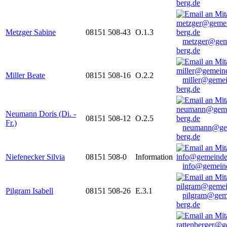
berg.de
Metzger Sabine
08151 508-43
O.1.3
metzger@gem
berg.de
Miller Beate
08151 508-16
O.2.2
miller@gemei
berg.de
Neumann Doris (Di. -
08151 508-12
O.2.5
Fr.)
neumann@ge
berg.de
Niefenecker Silvia
08151 508-0
Information
info@gemeind
Pilgram Isabell
08151 508-26
E.3.1
pilgram@gem
berg.de