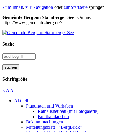
Zum Inhalt
,
zur Navigation
oder
zur Startseite
springen.
Gemeinde Berg am Starnberger See
| Online:
https://www.gemeinde-berg.de//
Suche
suchen
Schriftgröße
A
A
A
Aktuell
Planungen und Vorhaben
Rathausneubau (mit Fotogalerie)
Breitbandausbau
Bekanntmachungen
Mitteilungsblatt - "BergBlick"