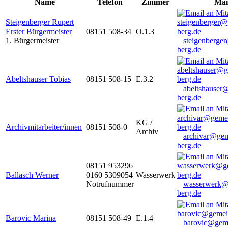
Name
Telefon
Zimmer
Mai
Steigenberger Rupert
Erster Bürgermeister
08151 508-34
O.1.3
1. Bürgermeister
steigenberge
berg.de
Abeltshauser Tobias
08151 508-15
E.3.2
abeltshauser
berg.de
KG /
Archivmitarbeiter/innen
08151 508-0
Archiv
archivar@gem
berg.de
08151 953296
Ballasch Werner
0160 5309054
Wasserwerk
Notrufnummer
wasserwerk@
berg.de
Barovic Marina
08151 508-49
E.1.4
barovic@gem