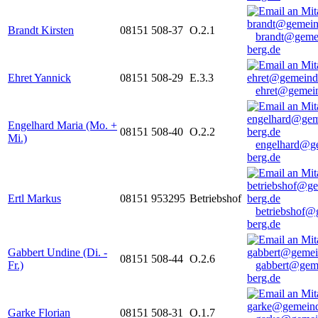
Brandt Kirsten
08151 508-37
O.2.1
brandt@geme
berg.de
Ehret Yannick
08151 508-29
E.3.3
ehret@gemein
Engelhard Maria (Mo. +
08151 508-40
O.2.2
Mi.)
engelhard@g
berg.de
Ertl Markus
08151 953295
Betriebshof
betriebshof@
berg.de
Gabbert Undine (Di. -
08151 508-44
O.2.6
Fr.)
gabbert@gem
berg.de
Garke Florian
08151 508-31
O.1.7