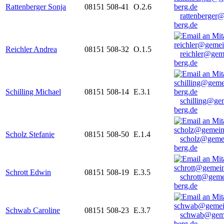
Rattenberger Sonja
08151 508-41
O.2.6
rattenberger
berg.de
Reichler Andrea
08151 508-32
O.1.5
reichler@gem
berg.de
Schilling Michael
08151 508-14
E.3.1
schilling@ge
berg.de
Scholz Stefanie
08151 508-50
E.1.4
scholz@geme
berg.de
Schrott Edwin
08151 508-19
E.3.5
schrott@geme
berg.de
Schwab Caroline
08151 508-23
E.3.7
schwab@gem
berg.de