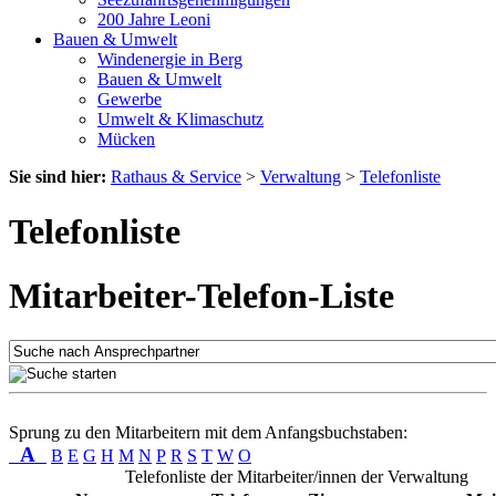
200 Jahre Leoni
Bauen & Umwelt
Windenergie in Berg
Bauen & Umwelt
Gewerbe
Umwelt & Klimaschutz
Mücken
Sie sind hier:
Rathaus & Service
>
Verwaltung
>
Telefonliste
Telefonliste
Mitarbeiter-Telefon-Liste
Sprung zu den Mitarbeitern mit dem Anfangsbuchstaben:
A
B
E
G
H
M
N
P
R
S
T
W
O
Telefonliste der Mitarbeiter/innen der Verwaltung