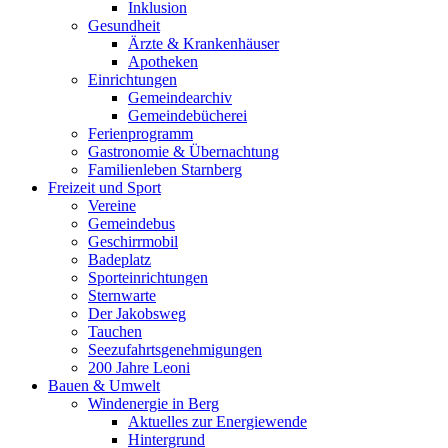
Inklusion
Gesundheit
Ärzte & Krankenhäuser
Apotheken
Einrichtungen
Gemeindearchiv
Gemeindebücherei
Ferienprogramm
Gastronomie & Übernachtung
Familienleben Starnberg
Freizeit und Sport
Vereine
Gemeindebus
Geschirrmobil
Badeplatz
Sporteinrichtungen
Sternwarte
Der Jakobsweg
Tauchen
Seezufahrtsgenehmigungen
200 Jahre Leoni
Bauen & Umwelt
Windenergie in Berg
Aktuelles zur Energiewende
Hintergrund