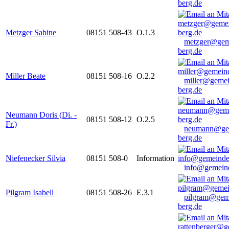
berg.de
Metzger Sabine
08151 508-43
O.1.3
metzger@gem
berg.de
Miller Beate
08151 508-16
O.2.2
miller@gemei
berg.de
Neumann Doris (Di. -
08151 508-12
O.2.5
Fr.)
neumann@ge
berg.de
Niefenecker Silvia
08151 508-0
Information
info@gemeind
Pilgram Isabell
08151 508-26
E.3.1
pilgram@gem
berg.de