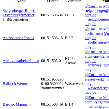
Name
Telefon
Zimmer
Mai
Steigenberger Rupert
Erster Bürgermeister
08151 508-34
O.1.3
1. Bürgermeister
steigenberge
berg.de
Abeltshauser Tobias
08151 508-15
E.3.2
abeltshauser
berg.de
KG /
Archivmitarbeiter/innen
08151 508-0
Archiv
archivar@gem
berg.de
08151 953296
Ballasch Werner
0160 5309054
Wasserwerk
Notrufnummer
wasserwerk@
berg.de
Barovic Marina
08151 508-49
E.1.4
barovic@gem