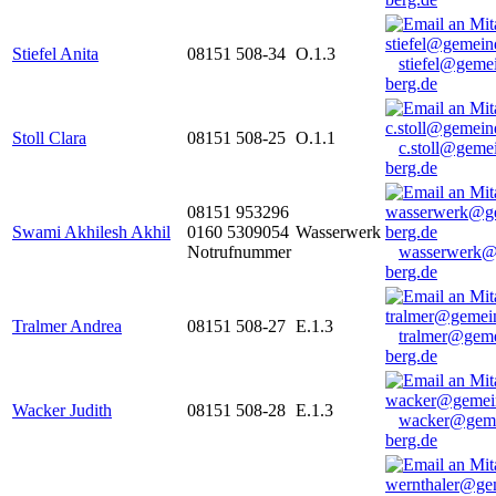
Stiefel Anita
08151 508-34
O.1.3
stiefel@geme
berg.de
Stoll Clara
08151 508-25
O.1.1
c.stoll@geme
berg.de
08151 953296
Swami Akhilesh Akhil
0160 5309054
Wasserwerk
Notrufnummer
wasserwerk@
berg.de
Tralmer Andrea
08151 508-27
E.1.3
tralmer@gem
berg.de
Wacker Judith
08151 508-28
E.1.3
wacker@geme
berg.de