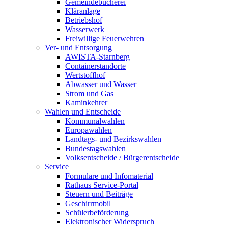
Gemeindebücherei
Kläranlage
Betriebshof
Wasserwerk
Freiwillige Feuerwehren
Ver- und Entsorgung
AWISTA-Starnberg
Containerstandorte
Wertstoffhof
Abwasser und Wasser
Strom und Gas
Kaminkehrer
Wahlen und Entscheide
Kommunalwahlen
Europawahlen
Landtags- und Bezirkswahlen
Bundestagswahlen
Volksentscheide / Bürgerentscheide
Service
Formulare und Infomaterial
Rathaus Service-Portal
Steuern und Beiträge
Geschirrmobil
Schülerbeförderung
Elektronischer Widerspruch