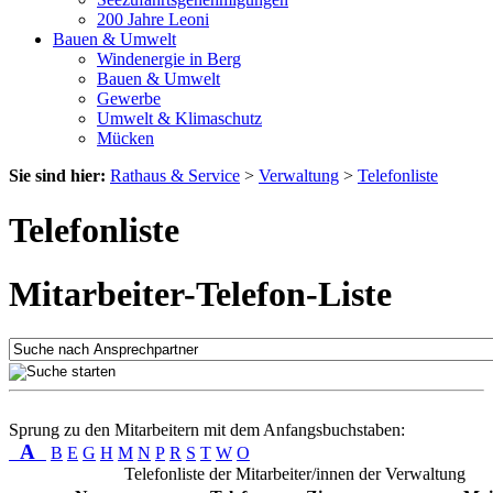
200 Jahre Leoni
Bauen & Umwelt
Windenergie in Berg
Bauen & Umwelt
Gewerbe
Umwelt & Klimaschutz
Mücken
Sie sind hier:
Rathaus & Service
>
Verwaltung
>
Telefonliste
Telefonliste
Mitarbeiter-Telefon-Liste
Sprung zu den Mitarbeitern mit dem Anfangsbuchstaben:
A
B
E
G
H
M
N
P
R
S
T
W
O
Telefonliste der Mitarbeiter/innen der Verwaltung