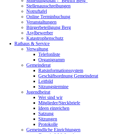
Mitteilungsblatt - "Betrifft Berg"
Stellenausschreibungen
Notruftafel
Online Terminbuchung
Veranstaltungen
Bürgerbeteiligung Berg
Asylbewerber
Katastrophenschutz
Rathaus & Service
Verwaltung
Telefonliste
Organigramm
Gemeinderat
Ratsinformationssystem
Geschäftsordnung Gemeinderat
Leitbild
Sitzungstermine
Jugendbeirat
Wer sind wir
Mitglieder/Steckbriefe
Ideen einreichen
Satzung
Sitzungen
Protokolle
Gemeindliche Einrichtungen