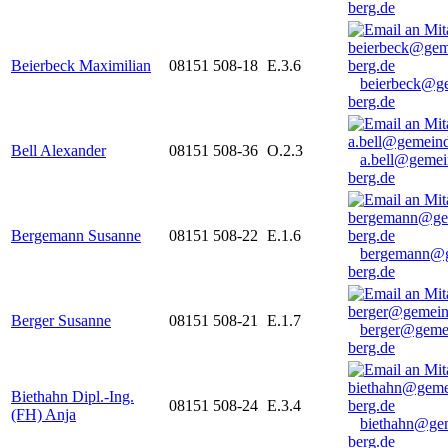
berg.de
Beierbeck Maximilian
08151 508-18
E.3.6
beierbeck@g
berg.de
Bell Alexander
08151 508-36
O.2.3
a.bell@gemei
berg.de
Bergemann Susanne
08151 508-22
E.1.6
bergemann@g
berg.de
Berger Susanne
08151 508-21
E.1.7
berger@geme
berg.de
Biethahn Dipl.-Ing.
08151 508-24
E.3.4
(FH) Anja
biethahn@ge
berg.de