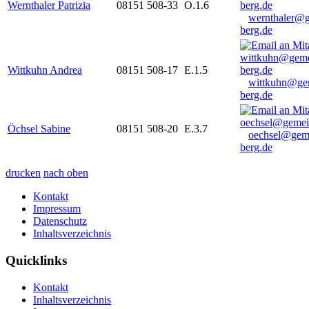
Wernthaler Patrizia
08151 508-33
O.1.6
wernthaler@
berg.de
Wittkuhn Andrea
08151 508-17
E.1.5
wittkuhn@ge
berg.de
Öchsel Sabine
08151 508-20
E.3.7
oechsel@gem
berg.de
drucken
nach oben
Kontakt
Impressum
Datenschutz
Inhaltsverzeichnis
Quicklinks
Kontakt
Inhaltsverzeichnis