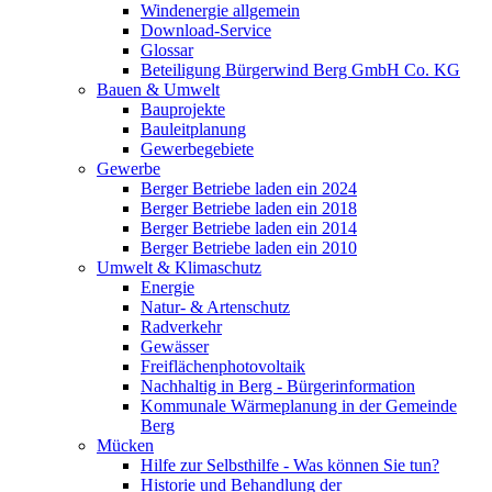
Windenergie allgemein
Download-Service
Glossar
Beteiligung Bürgerwind Berg GmbH Co. KG
Bauen & Umwelt
Bauprojekte
Bauleitplanung
Gewerbegebiete
Gewerbe
Berger Betriebe laden ein 2024
Berger Betriebe laden ein 2018
Berger Betriebe laden ein 2014
Berger Betriebe laden ein 2010
Umwelt & Klimaschutz
Energie
Natur- & Artenschutz
Radverkehr
Gewässer
Freiflächenphotovoltaik
Nachhaltig in Berg - Bürgerinformation
Kommunale Wärmeplanung in der Gemeinde
Berg
Mücken
Hilfe zur Selbsthilfe - Was können Sie tun?
Historie und Behandlung der