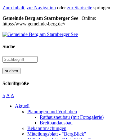
Zum Inhalt
,
zur Navigation
oder
zur Startseite
springen.
Gemeinde Berg am Starnberger See
| Online:
https://www.gemeinde-berg.de//
Suche
suchen
Schriftgröße
A
A
A
Aktuell
Planungen und Vorhaben
Rathausneubau (mit Fotogalerie)
Breitbandausbau
Bekanntmachungen
Mitteilungsblatt - "BergBlick"