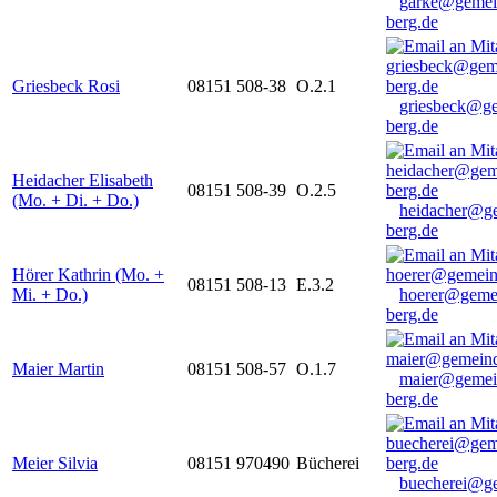
garke@gemei
berg.de
Griesbeck Rosi
08151 508-38
O.2.1
griesbeck@g
berg.de
Heidacher Elisabeth
08151 508-39
O.2.5
(Mo. + Di. + Do.)
heidacher@g
berg.de
Hörer Kathrin (Mo. +
08151 508-13
E.3.2
Mi. + Do.)
hoerer@geme
berg.de
Maier Martin
08151 508-57
O.1.7
maier@gemei
berg.de
Meier Silvia
08151 970490
Bücherei
buecherei@g