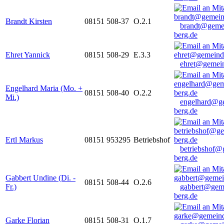
Brandt Kirsten
08151 508-37
O.2.1
brandt@geme
berg.de
Ehret Yannick
08151 508-29
E.3.3
ehret@gemein
Engelhard Maria (Mo. +
08151 508-40
O.2.2
Mi.)
engelhard@g
berg.de
Ertl Markus
08151 953295
Betriebshof
betriebshof@
berg.de
Gabbert Undine (Di. -
08151 508-44
O.2.6
Fr.)
gabbert@gem
berg.de
Garke Florian
08151 508-31
O.1.7