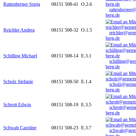
Rattenberger Sonja
08151 508-41
O.2.6
rattenberger
berg.de
Reichler Andrea
08151 508-32
O.1.5
reichler@gem
berg.de
Schilling Michael
08151 508-14
E.3.1
schilling@ge
berg.de
Scholz Stefanie
08151 508-50
E.1.4
scholz@geme
berg.de
Schrott Edwin
08151 508-19
E.3.5
schrott@geme
berg.de
Schwab Caroline
08151 508-23
E.3.7
schwab@gem
berg.de