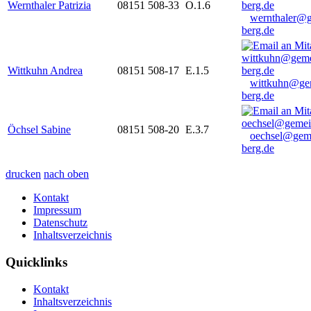
Wernthaler Patrizia
08151 508-33
O.1.6
wernthaler@
berg.de
Wittkuhn Andrea
08151 508-17
E.1.5
wittkuhn@ge
berg.de
Öchsel Sabine
08151 508-20
E.3.7
oechsel@gem
berg.de
drucken
nach oben
Kontakt
Impressum
Datenschutz
Inhaltsverzeichnis
Quicklinks
Kontakt
Inhaltsverzeichnis