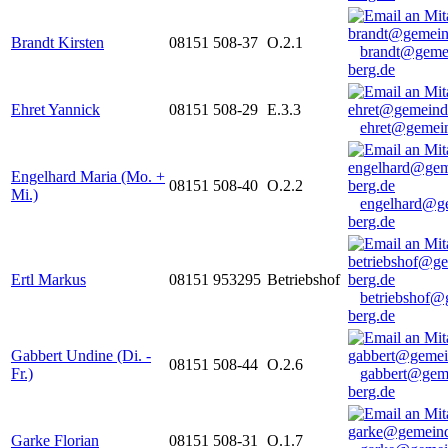
Brandt Kirsten
08151 508-37
O.2.1
brandt@geme
berg.de
Ehret Yannick
08151 508-29
E.3.3
ehret@gemein
Engelhard Maria (Mo. +
08151 508-40
O.2.2
Mi.)
engelhard@g
berg.de
Ertl Markus
08151 953295
Betriebshof
betriebshof@
berg.de
Gabbert Undine (Di. -
08151 508-44
O.2.6
Fr.)
gabbert@gem
berg.de
Garke Florian
08151 508-31
O.1.7