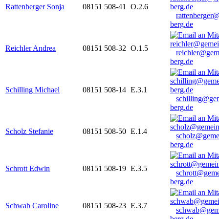
Rattenberger Sonja
08151 508-41
O.2.6
rattenberger
berg.de
Reichler Andrea
08151 508-32
O.1.5
reichler@gem
berg.de
Schilling Michael
08151 508-14
E.3.1
schilling@ge
berg.de
Scholz Stefanie
08151 508-50
E.1.4
scholz@geme
berg.de
Schrott Edwin
08151 508-19
E.3.5
schrott@geme
berg.de
Schwab Caroline
08151 508-23
E.3.7
schwab@gem
berg.de