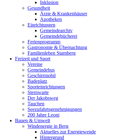
Inklusion
Gesundheit
Ärzte & Krankenhäuser
Apotheken
Einrichtungen
Gemeindearchiv
Gemeindebücherei
Ferienprogramm
Gastronomie & Übernachtung
Familienleben Starnberg
Freizeit und Sport
Vereine
Gemeindebus
Geschirrmobil
Badeplatz
Sporteinrichtungen
Sternwarte
Der Jakobsweg
Tauchen
Seezufahrtsgenehmigungen
200 Jahre Leoni
Bauen & Umwelt
Windenergie in Berg
Aktuelles zur Energiewende
Hintergrund