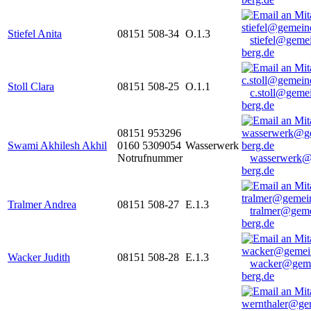
Stiefel Anita
08151 508-34
O.1.3
stiefel@geme
berg.de
Stoll Clara
08151 508-25
O.1.1
c.stoll@geme
berg.de
08151 953296
Swami Akhilesh Akhil
0160 5309054
Wasserwerk
Notrufnummer
wasserwerk@
berg.de
Tralmer Andrea
08151 508-27
E.1.3
tralmer@gem
berg.de
Wacker Judith
08151 508-28
E.1.3
wacker@geme
berg.de