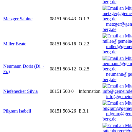
berg.de
Metzger Sabine
08151 508-43
O.1.3
metzger@gem
berg.de
Miller Beate
08151 508-16
O.2.2
miller@gemei
berg.de
Neumann Doris (Di. -
08151 508-12
O.2.5
Fr.)
neumann@ge
berg.de
Niefenecker Silvia
08151 508-0
Information
info@gemeind
Pilgram Isabell
08151 508-26
E.3.1
pilgram@gem
berg.de