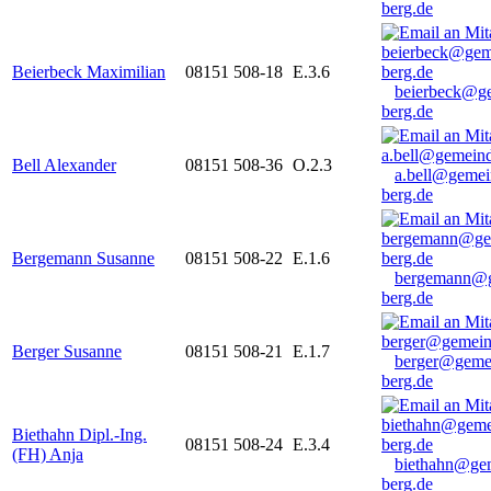
berg.de
Beierbeck Maximilian
08151 508-18
E.3.6
beierbeck@g
berg.de
Bell Alexander
08151 508-36
O.2.3
a.bell@gemei
berg.de
Bergemann Susanne
08151 508-22
E.1.6
bergemann@g
berg.de
Berger Susanne
08151 508-21
E.1.7
berger@geme
berg.de
Biethahn Dipl.-Ing.
08151 508-24
E.3.4
(FH) Anja
biethahn@ge
berg.de