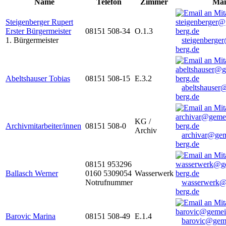
Name
Telefon
Zimmer
Mai
Steigenberger Rupert
Erster Bürgermeister
08151 508-34
O.1.3
1. Bürgermeister
steigenberge
berg.de
Abeltshauser Tobias
08151 508-15
E.3.2
abeltshauser
berg.de
KG /
Archivmitarbeiter/innen
08151 508-0
Archiv
archivar@gem
berg.de
08151 953296
Ballasch Werner
0160 5309054
Wasserwerk
Notrufnummer
wasserwerk@
berg.de
Barovic Marina
08151 508-49
E.1.4
barovic@gem