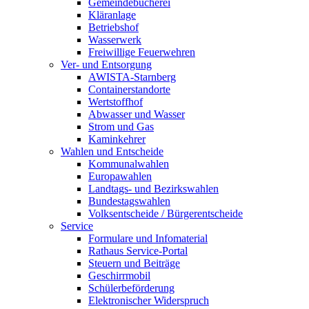
Gemeindebücherei
Kläranlage
Betriebshof
Wasserwerk
Freiwillige Feuerwehren
Ver- und Entsorgung
AWISTA-Starnberg
Containerstandorte
Wertstoffhof
Abwasser und Wasser
Strom und Gas
Kaminkehrer
Wahlen und Entscheide
Kommunalwahlen
Europawahlen
Landtags- und Bezirkswahlen
Bundestagswahlen
Volksentscheide / Bürgerentscheide
Service
Formulare und Infomaterial
Rathaus Service-Portal
Steuern und Beiträge
Geschirrmobil
Schülerbeförderung
Elektronischer Widerspruch