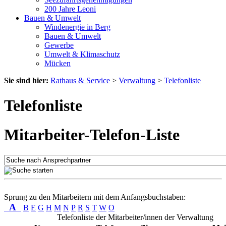
200 Jahre Leoni
Bauen & Umwelt
Windenergie in Berg
Bauen & Umwelt
Gewerbe
Umwelt & Klimaschutz
Mücken
Sie sind hier:
Rathaus & Service
>
Verwaltung
>
Telefonliste
Telefonliste
Mitarbeiter-Telefon-Liste
Sprung zu den Mitarbeitern mit dem Anfangsbuchstaben:
A
B
E
G
H
M
N
P
R
S
T
W
O
Telefonliste der Mitarbeiter/innen der Verwaltung