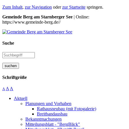
Zum Inhalt
,
zur Navigation
oder
zur Startseite
springen.
Gemeinde Berg am Starnberger See
| Online:
https://www.gemeinde-berg.de//
Suche
suchen
Schriftgröße
A
A
A
Aktuell
Planungen und Vorhaben
Rathausneubau (mit Fotogalerie)
Breitbandausbau
Bekanntmachungen
Mitteilungsblatt - "BergBlick"