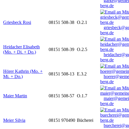
garke@gemei
berg.de
Griesbeck Rosi
08151 508-38
O.2.1
griesbeck@g
berg.de
Heidacher Elisabeth
08151 508-39
O.2.5
(Mo. + Di. + Do.)
heidacher@g
berg.de
Hörer Kathrin (Mo. +
08151 508-13
E.3.2
Mi. + Do.)
hoerer@geme
berg.de
Maier Martin
08151 508-57
O.1.7
maier@gemei
berg.de
Meier Silvia
08151 970490
Bücherei
buecherei@g