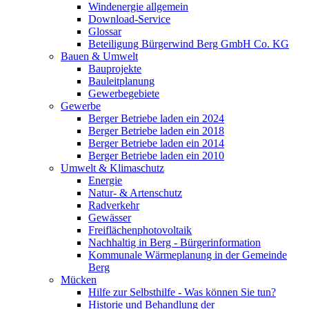
Windenergie allgemein
Download-Service
Glossar
Beteiligung Bürgerwind Berg GmbH Co. KG
Bauen & Umwelt
Bauprojekte
Bauleitplanung
Gewerbegebiete
Gewerbe
Berger Betriebe laden ein 2024
Berger Betriebe laden ein 2018
Berger Betriebe laden ein 2014
Berger Betriebe laden ein 2010
Umwelt & Klimaschutz
Energie
Natur- & Artenschutz
Radverkehr
Gewässer
Freiflächenphotovoltaik
Nachhaltig in Berg - Bürgerinformation
Kommunale Wärmeplanung in der Gemeinde
Berg
Mücken
Hilfe zur Selbsthilfe - Was können Sie tun?
Historie und Behandlung der