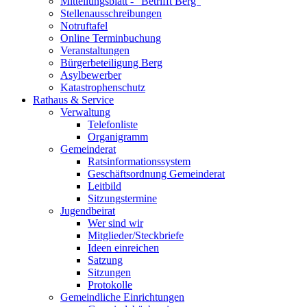
Mitteilungsblatt - "Betrifft Berg"
Stellenausschreibungen
Notruftafel
Online Terminbuchung
Veranstaltungen
Bürgerbeteiligung Berg
Asylbewerber
Katastrophenschutz
Rathaus & Service
Verwaltung
Telefonliste
Organigramm
Gemeinderat
Ratsinformationssystem
Geschäftsordnung Gemeinderat
Leitbild
Sitzungstermine
Jugendbeirat
Wer sind wir
Mitglieder/Steckbriefe
Ideen einreichen
Satzung
Sitzungen
Protokolle
Gemeindliche Einrichtungen