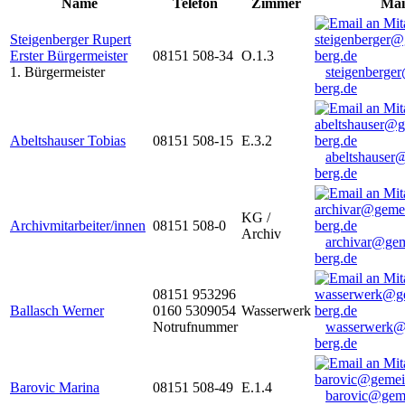
Name
Telefon
Zimmer
Mai
Steigenberger Rupert
Erster Bürgermeister
08151 508-34
O.1.3
1. Bürgermeister
steigenberge
berg.de
Abeltshauser Tobias
08151 508-15
E.3.2
abeltshauser
berg.de
KG /
Archivmitarbeiter/innen
08151 508-0
Archiv
archivar@gem
berg.de
08151 953296
Ballasch Werner
0160 5309054
Wasserwerk
Notrufnummer
wasserwerk@
berg.de
Barovic Marina
08151 508-49
E.1.4
barovic@gem