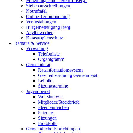
Mitteilungsblatt - "Betrifft Berg"
Stellenausschreibungen
Notruftafel
Online Terminbuchung
Veranstaltungen
Bürgerbeteiligung Berg
Asylbewerber
Katastrophenschutz
Rathaus & Service
Verwaltung
Telefonliste
Organigramm
Gemeinderat
Ratsinformationssystem
Geschäftsordnung Gemeinderat
Leitbild
Sitzungstermine
Jugendbeirat
Wer sind wir
Mitglieder/Steckbriefe
Ideen einreichen
Satzung
Sitzungen
Protokolle
Gemeindliche Einrichtungen