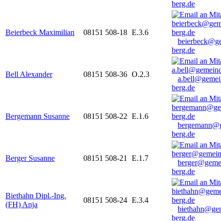
berg.de
Beierbeck Maximilian
08151 508-18
E.3.6
beierbeck@g
berg.de
Bell Alexander
08151 508-36
O.2.3
a.bell@gemei
berg.de
Bergemann Susanne
08151 508-22
E.1.6
bergemann@g
berg.de
Berger Susanne
08151 508-21
E.1.7
berger@geme
berg.de
Biethahn Dipl.-Ing.
08151 508-24
E.3.4
(FH) Anja
biethahn@ge
berg.de