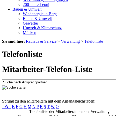
200 Jahre Leoni
Bauen & Umwelt
Windenergie in Berg
Bauen & Umwelt
Gewerbe
Umwelt & Klimaschutz
Mücken
Sie sind hier:
Rathaus & Service
>
Verwaltung
>
Telefonliste
Telefonliste
Mitarbeiter-Telefon-Liste
Sprung zu den Mitarbeitern mit dem Anfangsbuchstaben:
A
B
E
G
H
M
N
P
R
S
T
W
O
Telefonliste der Mitarbeiter/innen der Verwaltung