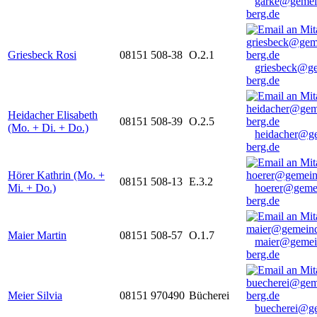
garke@gemei
berg.de
Griesbeck Rosi
08151 508-38
O.2.1
griesbeck@g
berg.de
Heidacher Elisabeth
08151 508-39
O.2.5
(Mo. + Di. + Do.)
heidacher@g
berg.de
Hörer Kathrin (Mo. +
08151 508-13
E.3.2
Mi. + Do.)
hoerer@geme
berg.de
Maier Martin
08151 508-57
O.1.7
maier@gemei
berg.de
Meier Silvia
08151 970490
Bücherei
buecherei@g