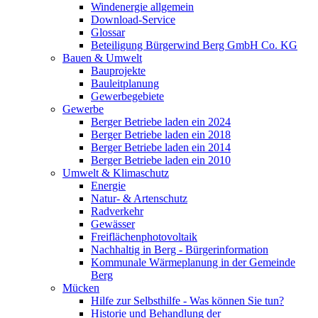
Windenergie allgemein
Download-Service
Glossar
Beteiligung Bürgerwind Berg GmbH Co. KG
Bauen & Umwelt
Bauprojekte
Bauleitplanung
Gewerbegebiete
Gewerbe
Berger Betriebe laden ein 2024
Berger Betriebe laden ein 2018
Berger Betriebe laden ein 2014
Berger Betriebe laden ein 2010
Umwelt & Klimaschutz
Energie
Natur- & Artenschutz
Radverkehr
Gewässer
Freiflächenphotovoltaik
Nachhaltig in Berg - Bürgerinformation
Kommunale Wärmeplanung in der Gemeinde
Berg
Mücken
Hilfe zur Selbsthilfe - Was können Sie tun?
Historie und Behandlung der