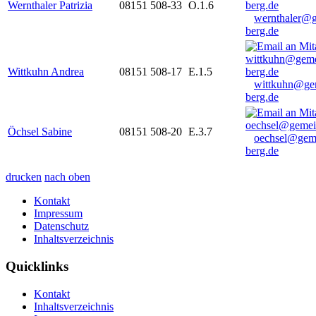
Wernthaler Patrizia
08151 508-33
O.1.6
wernthaler@
berg.de
Wittkuhn Andrea
08151 508-17
E.1.5
wittkuhn@ge
berg.de
Öchsel Sabine
08151 508-20
E.3.7
oechsel@gem
berg.de
drucken
nach oben
Kontakt
Impressum
Datenschutz
Inhaltsverzeichnis
Quicklinks
Kontakt
Inhaltsverzeichnis