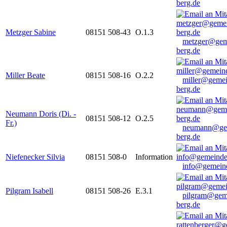
berg.de
Metzger Sabine
08151 508-43
O.1.3
metzger@gem
berg.de
Miller Beate
08151 508-16
O.2.2
miller@gemei
berg.de
Neumann Doris (Di. -
08151 508-12
O.2.5
Fr.)
neumann@ge
berg.de
Niefenecker Silvia
08151 508-0
Information
info@gemeind
Pilgram Isabell
08151 508-26
E.3.1
pilgram@gem
berg.de