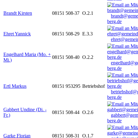
Brandt Kirsten
08151 508-37
O.2.1
brandt@geme
berg.de
Ehret Yannick
08151 508-29
E.3.3
ehret@gemein
Engelhard Maria (Mo. +
08151 508-40
O.2.2
Mi.)
engelhard@g
berg.de
Ertl Markus
08151 953295
Betriebshof
betriebshof@
berg.de
Gabbert Undine (Di. -
08151 508-44
O.2.6
Fr.)
gabbert@gem
berg.de
Garke Florian
08151 508-31
O.1.7