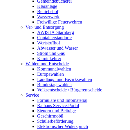
Gemeindebücherei
Kläranlage
Betriebshof
Wasserwerk
Freiwillige Feuerwehren
Ver- und Entsorgung
AWISTA-Starnberg
Containerstandorte
Wertstoffhof
Abwasser und Wasser
Strom und Gas
Kaminkehrer
Wahlen und Entscheide
Kommunalwahlen
Europawahlen
Landtags- und Bezirkswahlen
Bundestagswahlen
Volksentscheide / Bürgerentscheide
Service
Formulare und Infomaterial
Rathaus Service-Portal
Steuern und Beiträge
Geschirrmobil
Schülerbeförderung
Elektronischer Widerspruch