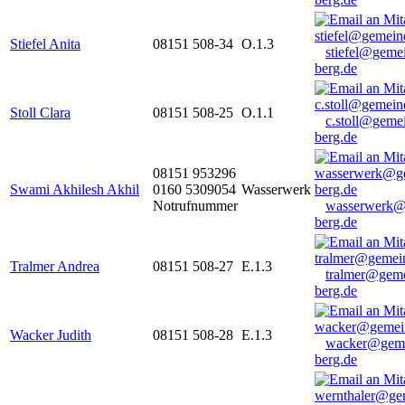
Stiefel Anita
08151 508-34
O.1.3
stiefel@geme
berg.de
Stoll Clara
08151 508-25
O.1.1
c.stoll@geme
berg.de
08151 953296
Swami Akhilesh Akhil
0160 5309054
Wasserwerk
Notrufnummer
wasserwerk@
berg.de
Tralmer Andrea
08151 508-27
E.1.3
tralmer@gem
berg.de
Wacker Judith
08151 508-28
E.1.3
wacker@geme
berg.de