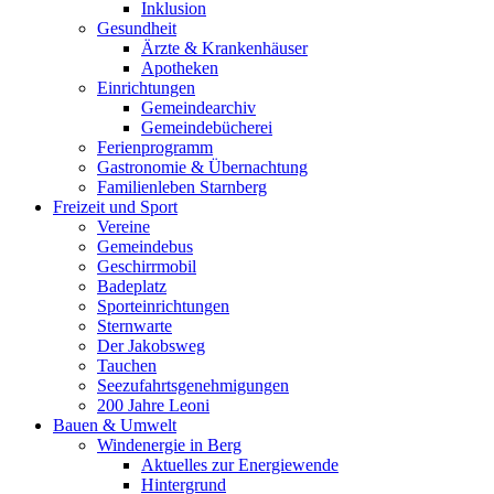
Inklusion
Gesundheit
Ärzte & Krankenhäuser
Apotheken
Einrichtungen
Gemeindearchiv
Gemeindebücherei
Ferienprogramm
Gastronomie & Übernachtung
Familienleben Starnberg
Freizeit und Sport
Vereine
Gemeindebus
Geschirrmobil
Badeplatz
Sporteinrichtungen
Sternwarte
Der Jakobsweg
Tauchen
Seezufahrtsgenehmigungen
200 Jahre Leoni
Bauen & Umwelt
Windenergie in Berg
Aktuelles zur Energiewende
Hintergrund