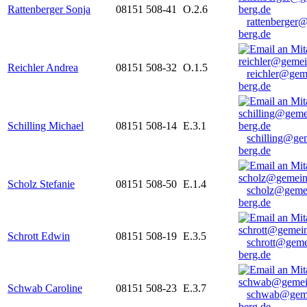
Rattenberger Sonja
08151 508-41
O.2.6
rattenberger
berg.de
Reichler Andrea
08151 508-32
O.1.5
reichler@gem
berg.de
Schilling Michael
08151 508-14
E.3.1
schilling@ge
berg.de
Scholz Stefanie
08151 508-50
E.1.4
scholz@geme
berg.de
Schrott Edwin
08151 508-19
E.3.5
schrott@geme
berg.de
Schwab Caroline
08151 508-23
E.3.7
schwab@gem
berg.de