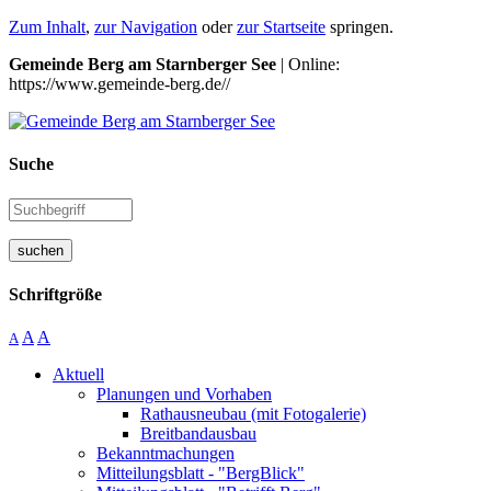
Zum Inhalt
,
zur Navigation
oder
zur Startseite
springen.
Gemeinde Berg am Starnberger See
| Online:
https://www.gemeinde-berg.de//
Suche
suchen
Schriftgröße
A
A
A
Aktuell
Planungen und Vorhaben
Rathausneubau (mit Fotogalerie)
Breitbandausbau
Bekanntmachungen
Mitteilungsblatt - "BergBlick"