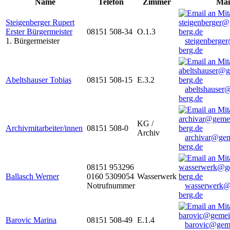
Name
Telefon
Zimmer
Mai
Steigenberger Rupert
Erster Bürgermeister
08151 508-34
O.1.3
1. Bürgermeister
steigenberge
berg.de
Abeltshauser Tobias
08151 508-15
E.3.2
abeltshauser
berg.de
KG /
Archivmitarbeiter/innen
08151 508-0
Archiv
archivar@gem
berg.de
08151 953296
Ballasch Werner
0160 5309054
Wasserwerk
Notrufnummer
wasserwerk@
berg.de
Barovic Marina
08151 508-49
E.1.4
barovic@gem