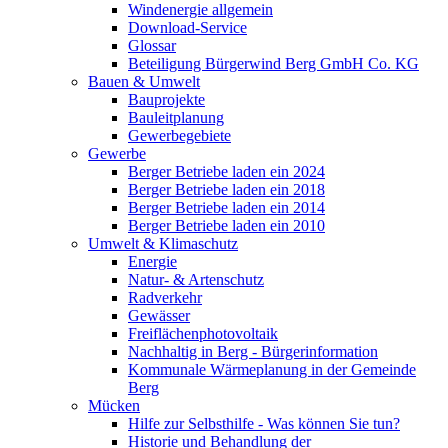
Windenergie allgemein
Download-Service
Glossar
Beteiligung Bürgerwind Berg GmbH Co. KG
Bauen & Umwelt
Bauprojekte
Bauleitplanung
Gewerbegebiete
Gewerbe
Berger Betriebe laden ein 2024
Berger Betriebe laden ein 2018
Berger Betriebe laden ein 2014
Berger Betriebe laden ein 2010
Umwelt & Klimaschutz
Energie
Natur- & Artenschutz
Radverkehr
Gewässer
Freiflächenphotovoltaik
Nachhaltig in Berg - Bürgerinformation
Kommunale Wärmeplanung in der Gemeinde
Berg
Mücken
Hilfe zur Selbsthilfe - Was können Sie tun?
Historie und Behandlung der