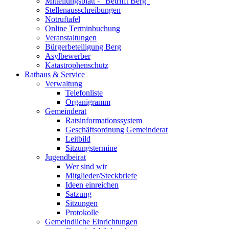
Mitteilungsblatt - "Betrifft Berg"
Stellenausschreibungen
Notruftafel
Online Terminbuchung
Veranstaltungen
Bürgerbeteiligung Berg
Asylbewerber
Katastrophenschutz
Rathaus & Service
Verwaltung
Telefonliste
Organigramm
Gemeinderat
Ratsinformationssystem
Geschäftsordnung Gemeinderat
Leitbild
Sitzungstermine
Jugendbeirat
Wer sind wir
Mitglieder/Steckbriefe
Ideen einreichen
Satzung
Sitzungen
Protokolle
Gemeindliche Einrichtungen