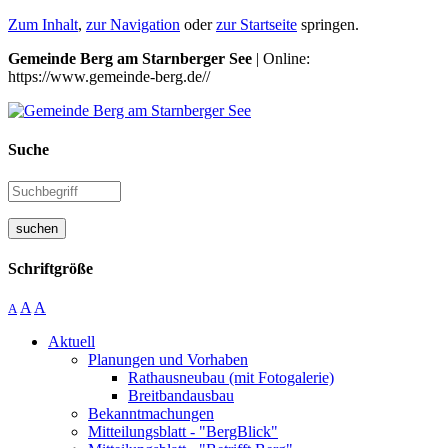
Zum Inhalt
,
zur Navigation
oder
zur Startseite
springen.
Gemeinde Berg am Starnberger See
| Online:
https://www.gemeinde-berg.de//
Suche
suchen
Schriftgröße
A
A
A
Aktuell
Planungen und Vorhaben
Rathausneubau (mit Fotogalerie)
Breitbandausbau
Bekanntmachungen
Mitteilungsblatt - "BergBlick"