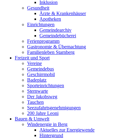
Inklusion
Gesundheit
Ärzte & Krankenhäuser
Apotheken
Einrichtungen
Gemeindearchiv
Gemeindebücherei
Ferienprogramm
Gastronomie & Übernachtung
Familienleben Starnberg
Freizeit und Sport
Vereine
Gemeindebus
Geschirrmobil
Badeplatz
Sporteinrichtungen
Sternwarte
Der Jakobsweg
Tauchen
Seezufahrtsgenehmigungen
200 Jahre Leoni
Bauen & Umwelt
Windenergie in Berg
Aktuelles zur Energiewende
Hintergrund