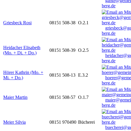
garke@gemei
berg.de
Griesbeck Rosi
08151 508-38
O.2.1
griesbeck@g
berg.de
Heidacher Elisabeth
08151 508-39
O.2.5
(Mo. + Di. + Do.)
heidacher@g
berg.de
Hörer Kathrin (Mo. +
08151 508-13
E.3.2
Mi. + Do.)
hoerer@geme
berg.de
Maier Martin
08151 508-57
O.1.7
maier@gemei
berg.de
Meier Silvia
08151 970490
Bücherei
buecherei@g