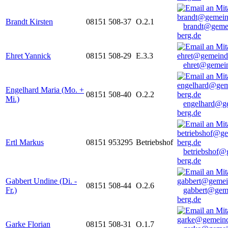
Brandt Kirsten
08151 508-37
O.2.1
brandt@geme
berg.de
Ehret Yannick
08151 508-29
E.3.3
ehret@gemein
Engelhard Maria (Mo. +
08151 508-40
O.2.2
Mi.)
engelhard@g
berg.de
Ertl Markus
08151 953295
Betriebshof
betriebshof@
berg.de
Gabbert Undine (Di. -
08151 508-44
O.2.6
Fr.)
gabbert@gem
berg.de
Garke Florian
08151 508-31
O.1.7