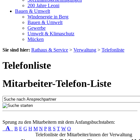
200 Jahre Leoni
Bauen & Umwelt
Windenergie in Berg
Bauen & Umwelt
Gewerbe
Umwelt & Klimaschutz
Mücken
Sie sind hier:
Rathaus & Service
>
Verwaltung
>
Telefonliste
Telefonliste
Mitarbeiter-Telefon-Liste
Sprung zu den Mitarbeitern mit dem Anfangsbuchstaben:
A
B
E
G
H
M
N
P
R
S
T
W
O
Telefonliste der Mitarbeiter/innen der Verwaltung