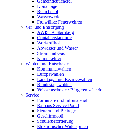
Gemeindebücherei
Kläranlage
Betriebshof
Wasserwerk
Freiwillige Feuerwehren
Ver- und Entsorgung
AWISTA-Starnberg
Containerstandorte
Wertstoffhof
Abwasser und Wasser
Strom und Gas
Kaminkehrer
Wahlen und Entscheide
Kommunalwahlen
Europawahlen
Landtags- und Bezirkswahlen
Bundestagswahlen
Volksentscheide / Bürgerentscheide
Service
Formulare und Infomaterial
Rathaus Service-Portal
Steuern und Beiträge
Geschirrmobil
Schülerbeförderung
Elektronischer Widerspruch