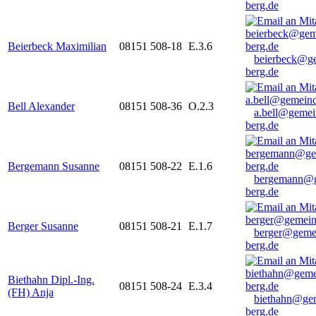
berg.de
Beierbeck Maximilian
08151 508-18
E.3.6
beierbeck@g
berg.de
Bell Alexander
08151 508-36
O.2.3
a.bell@gemei
berg.de
Bergemann Susanne
08151 508-22
E.1.6
bergemann@g
berg.de
Berger Susanne
08151 508-21
E.1.7
berger@geme
berg.de
Biethahn Dipl.-Ing.
08151 508-24
E.3.4
(FH) Anja
biethahn@ge
berg.de