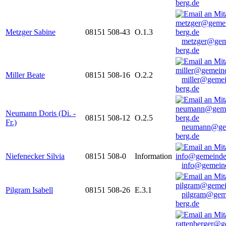
berg.de
Metzger Sabine
08151 508-43
O.1.3
metzger@gem
berg.de
Miller Beate
08151 508-16
O.2.2
miller@gemei
berg.de
Neumann Doris (Di. -
08151 508-12
O.2.5
Fr.)
neumann@ge
berg.de
Niefenecker Silvia
08151 508-0
Information
info@gemeind
Pilgram Isabell
08151 508-26
E.3.1
pilgram@gem
berg.de