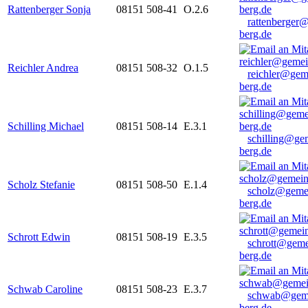
Rattenberger Sonja
08151 508-41
O.2.6
rattenberger
berg.de
Reichler Andrea
08151 508-32
O.1.5
reichler@gem
berg.de
Schilling Michael
08151 508-14
E.3.1
schilling@ge
berg.de
Scholz Stefanie
08151 508-50
E.1.4
scholz@geme
berg.de
Schrott Edwin
08151 508-19
E.3.5
schrott@geme
berg.de
Schwab Caroline
08151 508-23
E.3.7
schwab@gem
berg.de