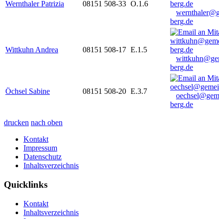
Wernthaler Patrizia
08151 508-33
O.1.6
wernthaler@
berg.de
Wittkuhn Andrea
08151 508-17
E.1.5
wittkuhn@ge
berg.de
Öchsel Sabine
08151 508-20
E.3.7
oechsel@gem
berg.de
drucken
nach oben
Kontakt
Impressum
Datenschutz
Inhaltsverzeichnis
Quicklinks
Kontakt
Inhaltsverzeichnis