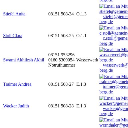
Stiefel Anita
08151 508-34
O.1.3
stiefel@geme
berg.de
Stoll Clara
08151 508-25
O.1.1
c.stoll@geme
berg.de
08151 953296
Swami Akhilesh Akhil
0160 5309054
Wasserwerk
Notrufnummer
wasserwerk@
berg.de
Tralmer Andrea
08151 508-27
E.1.3
tralmer@gem
berg.de
Wacker Judith
08151 508-28
E.1.3
wacker@geme
berg.de