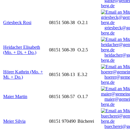
garke@gemei
berg.de
Griesbeck Rosi
08151 508-38
O.2.1
griesbeck@g
berg.de
Heidacher Elisabeth
08151 508-39
O.2.5
(Mo. + Di. + Do.)
heidacher@g
berg.de
Hörer Kathrin (Mo. +
08151 508-13
E.3.2
Mi. + Do.)
hoerer@geme
berg.de
Maier Martin
08151 508-57
O.1.7
maier@gemei
berg.de
Meier Silvia
08151 970490
Bücherei
buecherei@g