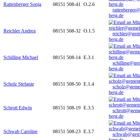
Rattenberger Sonja
08151 508-41
O.2.6
rattenberger
berg.de
Reichler Andrea
08151 508-32
O.1.5
reichler@gem
berg.de
Schilling Michael
08151 508-14
E.3.1
schilling@ge
berg.de
Scholz Stefanie
08151 508-50
E.1.4
scholz@geme
berg.de
Schrott Edwin
08151 508-19
E.3.5
schrott@geme
berg.de
Schwab Caroline
08151 508-23
E.3.7
schwab@gem
berg.de