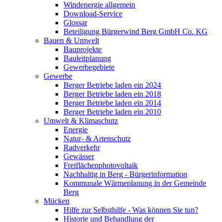
Windenergie allgemein
Download-Service
Glossar
Beteiligung Bürgerwind Berg GmbH Co. KG
Bauen & Umwelt
Bauprojekte
Bauleitplanung
Gewerbegebiete
Gewerbe
Berger Betriebe laden ein 2024
Berger Betriebe laden ein 2018
Berger Betriebe laden ein 2014
Berger Betriebe laden ein 2010
Umwelt & Klimaschutz
Energie
Natur- & Artenschutz
Radverkehr
Gewässer
Freiflächenphotovoltaik
Nachhaltig in Berg - Bürgerinformation
Kommunale Wärmeplanung in der Gemeinde
Berg
Mücken
Hilfe zur Selbsthilfe - Was können Sie tun?
Historie und Behandlung der