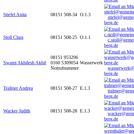
Stiefel Anita
08151 508-34
O.1.3
stiefel@geme
berg.de
Stoll Clara
08151 508-25
O.1.1
c.stoll@geme
berg.de
08151 953296
Swami Akhilesh Akhil
0160 5309054
Wasserwerk
Notrufnummer
wasserwerk@
berg.de
Tralmer Andrea
08151 508-27
E.1.3
tralmer@gem
berg.de
Wacker Judith
08151 508-28
E.1.3
wacker@geme
berg.de