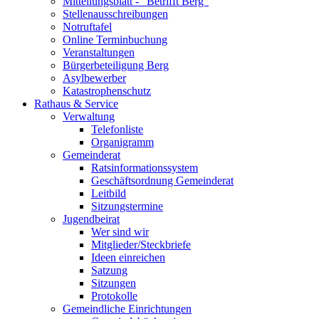
Mitteilungsblatt - "Betrifft Berg"
Stellenausschreibungen
Notruftafel
Online Terminbuchung
Veranstaltungen
Bürgerbeteiligung Berg
Asylbewerber
Katastrophenschutz
Rathaus & Service
Verwaltung
Telefonliste
Organigramm
Gemeinderat
Ratsinformationssystem
Geschäftsordnung Gemeinderat
Leitbild
Sitzungstermine
Jugendbeirat
Wer sind wir
Mitglieder/Steckbriefe
Ideen einreichen
Satzung
Sitzungen
Protokolle
Gemeindliche Einrichtungen