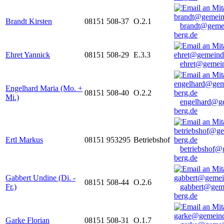
Brandt Kirsten
08151 508-37
O.2.1
brandt@geme
berg.de
Ehret Yannick
08151 508-29
E.3.3
ehret@gemein
Engelhard Maria (Mo. +
08151 508-40
O.2.2
Mi.)
engelhard@g
berg.de
Ertl Markus
08151 953295
Betriebshof
betriebshof@
berg.de
Gabbert Undine (Di. -
08151 508-44
O.2.6
Fr.)
gabbert@gem
berg.de
Garke Florian
08151 508-31
O.1.7