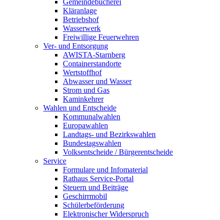
Gemeindebücherei
Kläranlage
Betriebshof
Wasserwerk
Freiwillige Feuerwehren
Ver- und Entsorgung
AWISTA-Starnberg
Containerstandorte
Wertstoffhof
Abwasser und Wasser
Strom und Gas
Kaminkehrer
Wahlen und Entscheide
Kommunalwahlen
Europawahlen
Landtags- und Bezirkswahlen
Bundestagswahlen
Volksentscheide / Bürgerentscheide
Service
Formulare und Infomaterial
Rathaus Service-Portal
Steuern und Beiträge
Geschirrmobil
Schülerbeförderung
Elektronischer Widerspruch