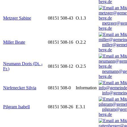
berg.de
Metzger Sabine
08151 508-43
O.1.3
metzger@gem
berg.de
Miller Beate
08151 508-16
O.2.2
miller@gemei
berg.de
Neumann Doris (Di. -
08151 508-12
O.2.5
Fr.)
neumann@ge
berg.de
Niefenecker Silvia
08151 508-0
Information
info@gemeind
Pilgram Isabell
08151 508-26
E.3.1
pilgram@gem
berg.de