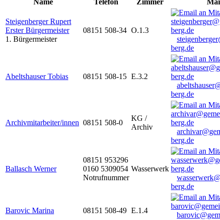
Name
Telefon
Zimmer
Mai
Steigenberger Rupert
Erster Bürgermeister
08151 508-34
O.1.3
1. Bürgermeister
steigenberge
berg.de
Abeltshauser Tobias
08151 508-15
E.3.2
abeltshauser
berg.de
KG /
Archivmitarbeiter/innen
08151 508-0
Archiv
archivar@gem
berg.de
08151 953296
Ballasch Werner
0160 5309054
Wasserwerk
Notrufnummer
wasserwerk@
berg.de
Barovic Marina
08151 508-49
E.1.4
barovic@gem