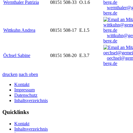
Wernthaler Patrizia
08151 508-33
O.1.6
wernthaler@
berg.de
Wittkuhn Andrea
08151 508-17
E.1.5
wittkuhn@ge
berg.de
Öchsel Sabine
08151 508-20
E.3.7
oechsel@gem
berg.de
drucken
nach oben
Kontakt
Impressum
Datenschutz
Inhaltsverzeichnis
Quicklinks
Kontakt
Inhaltsverzeichnis