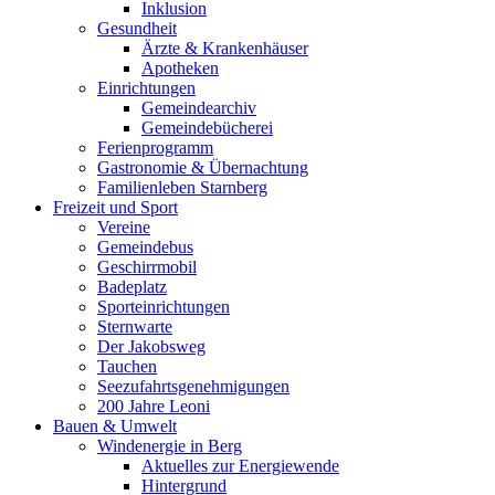
Inklusion
Gesundheit
Ärzte & Krankenhäuser
Apotheken
Einrichtungen
Gemeindearchiv
Gemeindebücherei
Ferienprogramm
Gastronomie & Übernachtung
Familienleben Starnberg
Freizeit und Sport
Vereine
Gemeindebus
Geschirrmobil
Badeplatz
Sporteinrichtungen
Sternwarte
Der Jakobsweg
Tauchen
Seezufahrtsgenehmigungen
200 Jahre Leoni
Bauen & Umwelt
Windenergie in Berg
Aktuelles zur Energiewende
Hintergrund