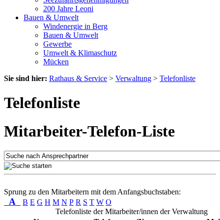
200 Jahre Leoni
Bauen & Umwelt
Windenergie in Berg
Bauen & Umwelt
Gewerbe
Umwelt & Klimaschutz
Mücken
Sie sind hier:
Rathaus & Service
>
Verwaltung
>
Telefonliste
Telefonliste
Mitarbeiter-Telefon-Liste
Sprung zu den Mitarbeitern mit dem Anfangsbuchstaben:
A
B
E
G
H
M
N
P
R
S
T
W
O
Telefonliste der Mitarbeiter/innen der Verwaltung