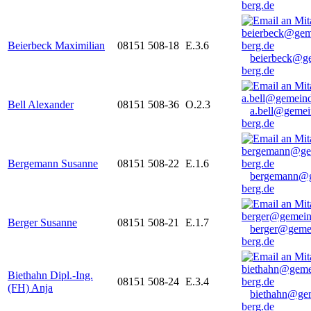
berg.de
Beierbeck Maximilian
08151 508-18
E.3.6
beierbeck@g
berg.de
Bell Alexander
08151 508-36
O.2.3
a.bell@gemei
berg.de
Bergemann Susanne
08151 508-22
E.1.6
bergemann@g
berg.de
Berger Susanne
08151 508-21
E.1.7
berger@geme
berg.de
Biethahn Dipl.-Ing.
08151 508-24
E.3.4
(FH) Anja
biethahn@ge
berg.de