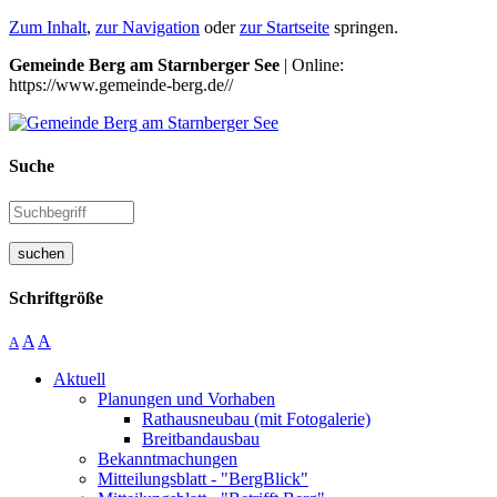
Zum Inhalt
,
zur Navigation
oder
zur Startseite
springen.
Gemeinde Berg am Starnberger See
| Online:
https://www.gemeinde-berg.de//
Suche
suchen
Schriftgröße
A
A
A
Aktuell
Planungen und Vorhaben
Rathausneubau (mit Fotogalerie)
Breitbandausbau
Bekanntmachungen
Mitteilungsblatt - "BergBlick"