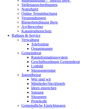
Mitteilungsblatt - "Betrifft Berg"
Stellenausschreibungen
Notruftafel
Online Terminbuchung
Veranstaltungen
Bürgerbeteiligung Berg
Asylbewerber
Katastrophenschutz
Rathaus & Service
Verwaltung
Telefonliste
Organigramm
Gemeinderat
Ratsinformationssystem
Geschäftsordnung Gemeinderat
Leitbild
Sitzungstermine
Jugendbeirat
Wer sind wir
Mitglieder/Steckbriefe
Ideen einreichen
Satzung
Sitzungen
Protokolle
Gemeindliche Einrichtungen