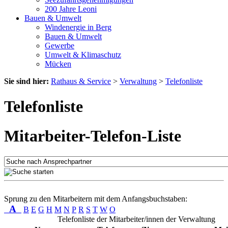
200 Jahre Leoni
Bauen & Umwelt
Windenergie in Berg
Bauen & Umwelt
Gewerbe
Umwelt & Klimaschutz
Mücken
Sie sind hier:
Rathaus & Service
>
Verwaltung
>
Telefonliste
Telefonliste
Mitarbeiter-Telefon-Liste
Sprung zu den Mitarbeitern mit dem Anfangsbuchstaben:
A
B
E
G
H
M
N
P
R
S
T
W
O
Telefonliste der Mitarbeiter/innen der Verwaltung