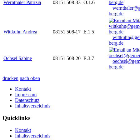
Wernthaler Patrizia
08151 508-33
O.1.6
wernthaler@
berg.de
Wittkuhn Andrea
08151 508-17
E.1.5
wittkuhn@ge
berg.de
Öchsel Sabine
08151 508-20
E.3.7
oechsel@gem
berg.de
drucken
nach oben
Kontakt
Impressum
Datenschutz
Inhaltsverzeichnis
Quicklinks
Kontakt
Inhaltsverzeichnis