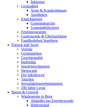
Inklusion
Gesundheit
Ärzte & Krankenhäuser
Apotheken
Einrichtungen
Gemeindearchiv
Gemeindebücherei
Ferienprogramm
Gastronomie & Übernachtung
Familienleben Starnberg
Freizeit und Sport
Vereine
Gemeindebus
Geschirrmobil
Badeplatz
Sporteinrichtungen
Sternwarte
Der Jakobsweg
Tauchen
Seezufahrtsgenehmigungen
200 Jahre Leoni
Bauen & Umwelt
Windenergie in Berg
Aktuelles zur Energiewende
Hintergrund