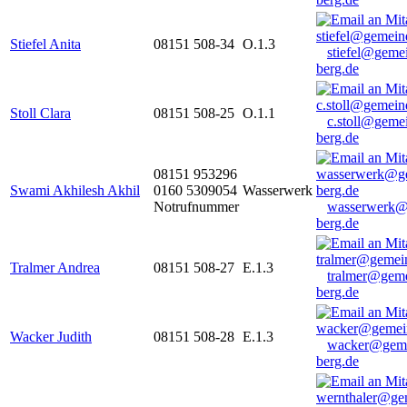
Stiefel Anita
08151 508-34
O.1.3
stiefel@geme
berg.de
Stoll Clara
08151 508-25
O.1.1
c.stoll@geme
berg.de
08151 953296
Swami Akhilesh Akhil
0160 5309054
Wasserwerk
Notrufnummer
wasserwerk@
berg.de
Tralmer Andrea
08151 508-27
E.1.3
tralmer@gem
berg.de
Wacker Judith
08151 508-28
E.1.3
wacker@geme
berg.de