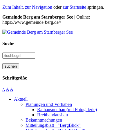
Zum Inhalt
,
zur Navigation
oder
zur Startseite
springen.
Gemeinde Berg am Starnberger See
| Online:
https://www.gemeinde-berg.de//
Suche
suchen
Schriftgröße
A
A
A
Aktuell
Planungen und Vorhaben
Rathausneubau (mit Fotogalerie)
Breitbandausbau
Bekanntmachungen
Mitteilungsblatt - "BergBlick"