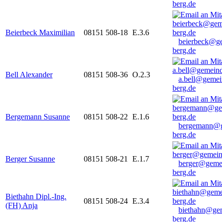
berg.de
Beierbeck Maximilian
08151 508-18
E.3.6
beierbeck@g
berg.de
Bell Alexander
08151 508-36
O.2.3
a.bell@gemei
berg.de
Bergemann Susanne
08151 508-22
E.1.6
bergemann@g
berg.de
Berger Susanne
08151 508-21
E.1.7
berger@geme
berg.de
Biethahn Dipl.-Ing.
08151 508-24
E.3.4
(FH) Anja
biethahn@ge
berg.de