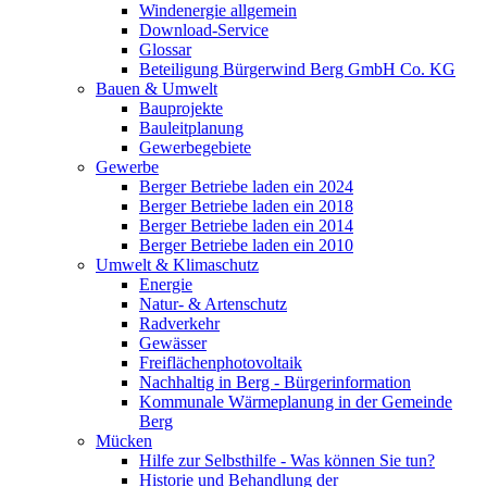
Windenergie allgemein
Download-Service
Glossar
Beteiligung Bürgerwind Berg GmbH Co. KG
Bauen & Umwelt
Bauprojekte
Bauleitplanung
Gewerbegebiete
Gewerbe
Berger Betriebe laden ein 2024
Berger Betriebe laden ein 2018
Berger Betriebe laden ein 2014
Berger Betriebe laden ein 2010
Umwelt & Klimaschutz
Energie
Natur- & Artenschutz
Radverkehr
Gewässer
Freiflächenphotovoltaik
Nachhaltig in Berg - Bürgerinformation
Kommunale Wärmeplanung in der Gemeinde
Berg
Mücken
Hilfe zur Selbsthilfe - Was können Sie tun?
Historie und Behandlung der