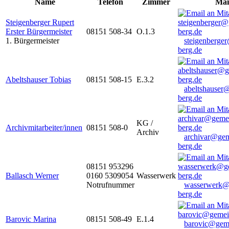
Name
Telefon
Zimmer
Mai
Steigenberger Rupert
Erster Bürgermeister
08151 508-34
O.1.3
1. Bürgermeister
steigenberge
berg.de
Abeltshauser Tobias
08151 508-15
E.3.2
abeltshauser
berg.de
KG /
Archivmitarbeiter/innen
08151 508-0
Archiv
archivar@gem
berg.de
08151 953296
Ballasch Werner
0160 5309054
Wasserwerk
Notrufnummer
wasserwerk@
berg.de
Barovic Marina
08151 508-49
E.1.4
barovic@gem