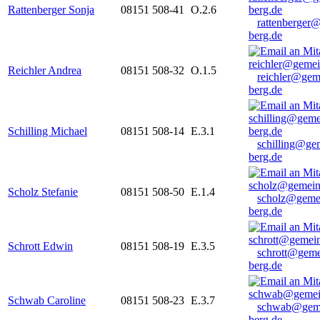
Rattenberger Sonja
08151 508-41
O.2.6
rattenberger
berg.de
Reichler Andrea
08151 508-32
O.1.5
reichler@gem
berg.de
Schilling Michael
08151 508-14
E.3.1
schilling@ge
berg.de
Scholz Stefanie
08151 508-50
E.1.4
scholz@geme
berg.de
Schrott Edwin
08151 508-19
E.3.5
schrott@geme
berg.de
Schwab Caroline
08151 508-23
E.3.7
schwab@gem
berg.de