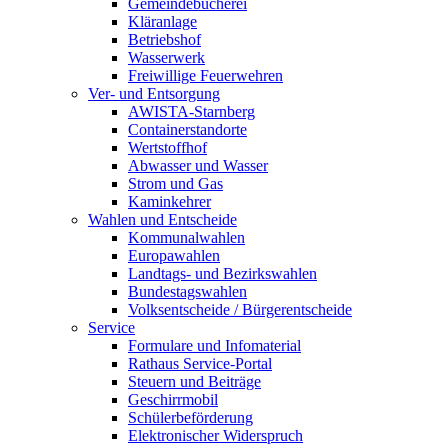
Gemeindebücherei
Kläranlage
Betriebshof
Wasserwerk
Freiwillige Feuerwehren
Ver- und Entsorgung
AWISTA-Starnberg
Containerstandorte
Wertstoffhof
Abwasser und Wasser
Strom und Gas
Kaminkehrer
Wahlen und Entscheide
Kommunalwahlen
Europawahlen
Landtags- und Bezirkswahlen
Bundestagswahlen
Volksentscheide / Bürgerentscheide
Service
Formulare und Infomaterial
Rathaus Service-Portal
Steuern und Beiträge
Geschirrmobil
Schülerbeförderung
Elektronischer Widerspruch