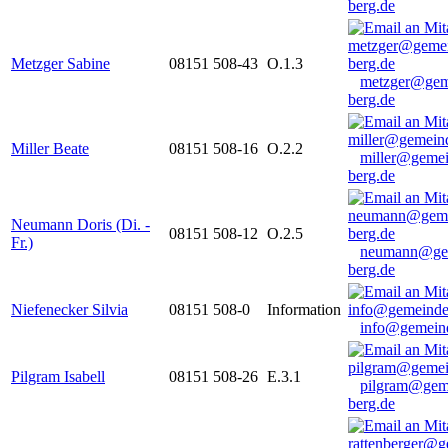
berg.de
Metzger Sabine
08151 508-43
O.1.3
metzger@gem
berg.de
Miller Beate
08151 508-16
O.2.2
miller@gemei
berg.de
Neumann Doris (Di. -
08151 508-12
O.2.5
Fr.)
neumann@ge
berg.de
Niefenecker Silvia
08151 508-0
Information
info@gemeind
Pilgram Isabell
08151 508-26
E.3.1
pilgram@gem
berg.de