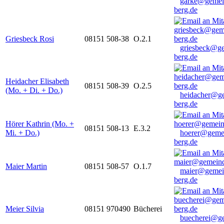
garke@gemei
berg.de
Griesbeck Rosi
08151 508-38
O.2.1
griesbeck@g
berg.de
Heidacher Elisabeth
08151 508-39
O.2.5
(Mo. + Di. + Do.)
heidacher@g
berg.de
Hörer Kathrin (Mo. +
08151 508-13
E.3.2
Mi. + Do.)
hoerer@geme
berg.de
Maier Martin
08151 508-57
O.1.7
maier@gemei
berg.de
Meier Silvia
08151 970490
Bücherei
buecherei@g