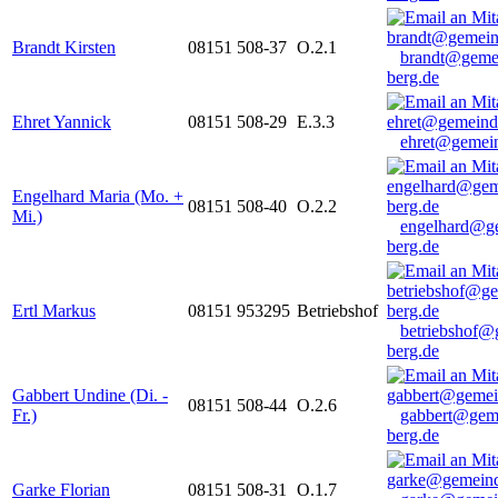
Brandt Kirsten
08151 508-37
O.2.1
brandt@geme
berg.de
Ehret Yannick
08151 508-29
E.3.3
ehret@gemein
Engelhard Maria (Mo. +
08151 508-40
O.2.2
Mi.)
engelhard@g
berg.de
Ertl Markus
08151 953295
Betriebshof
betriebshof@
berg.de
Gabbert Undine (Di. -
08151 508-44
O.2.6
Fr.)
gabbert@gem
berg.de
Garke Florian
08151 508-31
O.1.7